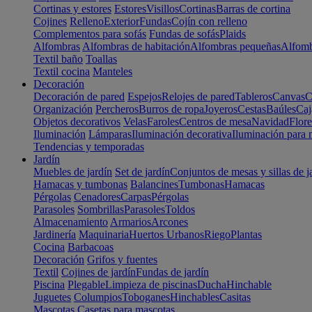
Cortinas y estores
Estores
Visillos
Cortinas
Barras de cortina
Cojines
Relleno
Exterior
Fundas
Cojín con relleno
Complementos para sofás
Fundas de sofás
Plaids
Alfombras
Alfombras de habitación
Alfombras pequeñas
Alfomb
Textil baño
Toallas
Textil cocina
Manteles
Decoración
Decoración de pared
Espejos
Relojes de pared
Tableros
Canvas
C
Organización
Percheros
Burros de ropa
Joyeros
Cestas
Baúles
Caj
Objetos decorativos
Velas
Faroles
Centros de mesa
Navidad
Flore
Iluminación
Lámparas
Iluminación decorativa
Iluminación para 
Tendencias y temporadas
Jardín
Muebles de jardín
Set de jardín
Conjuntos de mesas y sillas de j
Hamacas y tumbonas
Balancines
Tumbonas
Hamacas
Pérgolas
Cenadores
Carpas
Pérgolas
Parasoles
Sombrillas
Parasoles
Toldos
Almacenamiento
Armarios
Arcones
Jardinería
Maquinaria
Huertos Urbanos
Riego
Plantas
Cocina
Barbacoas
Decoración
Grifos y fuentes
Textil
Cojines de jardín
Fundas de jardín
Piscina
Plegable
Limpieza de piscinas
Ducha
Hinchable
Juguetes
Columpios
Toboganes
Hinchables
Casitas
Mascotas
Casetas para mascotas