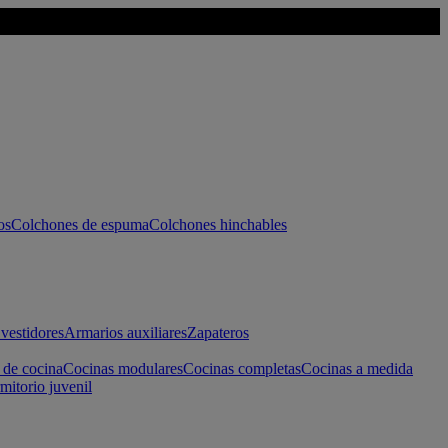
os
Colchones de espuma
Colchones hinchables
vestidores
Armarios auxiliares
Zapateros
 de cocina
Cocinas modulares
Cocinas completas
Cocinas a medida
mitorio juvenil