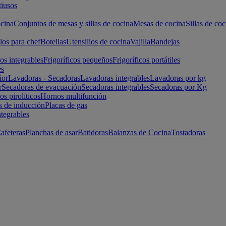
iusos
cina
Conjuntos de mesas y sillas de cocina
Mesas de cocina
Sillas de coc
los para chef
Botellas
Utensilios de cocina
Vajilla
Bandejas
cos integrables
Frigoríficos pequeños
Frigoríficos portátiles
es
ior
Lavadoras - Secadoras
Lavadoras integrables
Lavadoras por kg
r
Secadoras de evacuación
Secadoras integrables
Secadoras por Kg
s pirolíticos
Hornos multifunción
s de inducción
Placas de gas
ntegrables
afeteras
Planchas de asar
Batidoras
Balanzas de Cocina
Tostadoras