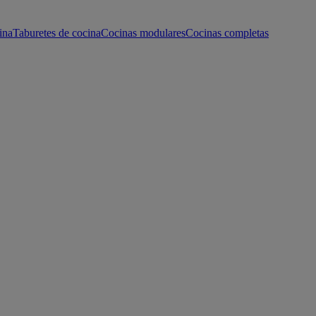
ina
Taburetes de cocina
Cocinas modulares
Cocinas completas