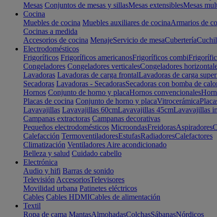
Mesas
Conjuntos de mesas y sillas
Mesas extensibles
Mesas mult
Cocina
Muebles de cocina
Muebles auxiliares de cocina
Armarios de co
Cocinas a medida
Accesorios de cocina
Menaje
Servicio de mesa
Cubertería
Cuchil
Electrodomésticos
Frigoríficos
Frigoríficos americanos
Frigoríficos combi
Frigorífi
Congeladores
Congeladores verticales
Congeladores horizontal
Lavadoras
Lavadoras de carga frontal
Lavadoras de carga super
Secadoras
Lavadoras - Secadoras
Secadoras con bomba de calo
Hornos
Conjunto de horno y placa
Hornos convencionales
Horno
Placas de cocina
Conjunto de horno y placa
Vitrocerámica
Placa
Lavavajillas
Lavavajillas 60cm
Lavavajillas 45cm
Lavavajillas i
Campanas extractoras
Campanas decorativas
Pequeños electrodomésticos
Microondas
Freidoras
Aspiradores
C
Calefacción
Termoventiladores
Estufas
Radiadores
Calefactores
Climatización
Ventiladores
Aire acondicionado
Belleza y salud
Cuidado cabello
Electrónica
Audio y hifi
Barras de sonido
Televisión
Accesorios
Televisores
Movilidad urbana
Patinetes eléctricos
Cables
Cables HDMI
Cables de alimentación
Textil
Ropa de cama
Mantas
Almohadas
Colchas
Sábanas
Nórdicos