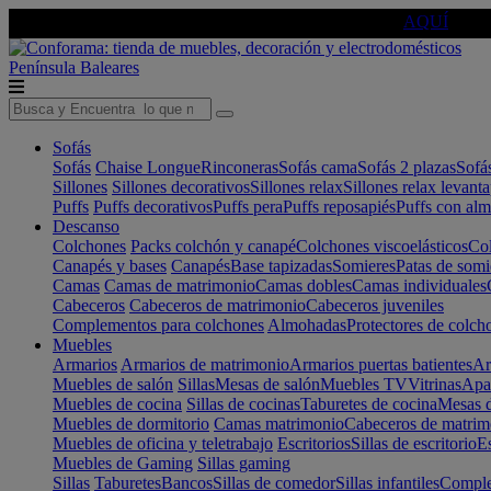
🔵Cambia tu electro con
-10% EXTRA
de descuento ☑️
AQUÍ
Península
Baleares
Sofás
Sofás
Chaise Longue
Rinconeras
Sofás cama
Sofás 2 plazas
Sofá
Sillones
Sillones decorativos
Sillones relax
Sillones relax levant
Puffs
Puffs decorativos
Puffs pera
Puffs reposapiés
Puffs con al
Descanso
Colchones
Packs colchón y canapé
Colchones viscoelásticos
Col
Canapés y bases
Canapés
Base tapizadas
Somieres
Patas de somi
Camas
Camas de matrimonio
Camas dobles
Camas individuales
Cabeceros
Cabeceros de matrimonio
Cabeceros juveniles
Complementos para colchones
Almohadas
Protectores de colch
Muebles
Armarios
Armarios de matrimonio
Armarios puertas batientes
Ar
Muebles de salón
Sillas
Mesas de salón
Muebles TV
Vitrinas
Apa
Muebles de cocina
Sillas de cocinas
Taburetes de cocina
Mesas d
Muebles de dormitorio
Camas matrimonio
Cabeceros de matrim
Muebles de oficina y teletrabajo
Escritorios
Sillas de escritorio
Es
Muebles de Gaming
Sillas gaming
Sillas
Taburetes
Bancos
Sillas de comedor
Sillas infantiles
Complem