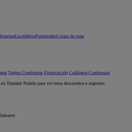
aboneras
Escobillero
Portarrollos
Cestas de ropa
rama
Tarjeta Conforama
Financiación
Catálogos Conforama
c en Tramitar Pedido para ver estos descuentos e importes
Baleares