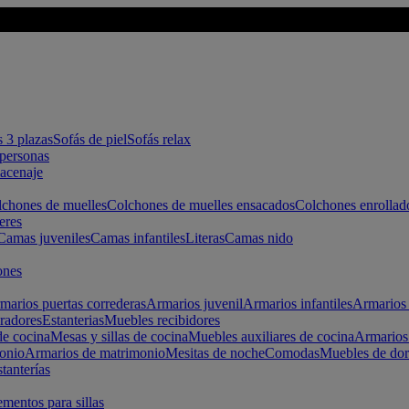
s 3 plazas
Sofás de piel
Sofás relax
apersonas
macenaje
chones de muelles
Colchones de muelles ensacados
Colchones enrollad
eres
Camas juveniles
Camas infantiles
Literas
Camas nido
ones
marios puertas correderas
Armarios juvenil
Armarios infantiles
Armarios 
radores
Estanterias
Muebles recibidores
e cocina
Mesas y sillas de cocina
Muebles auxiliares de cocina
Armarios
onio
Armarios de matrimonio
Mesitas de noche
Comodas
Muebles de dor
tanterías
entos para sillas