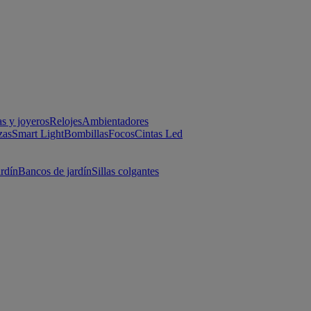
as y joyeros
Relojes
Ambientadores
zas
Smart Light
Bombillas
Focos
Cintas Led
ardín
Bancos de jardín
Sillas colgantes