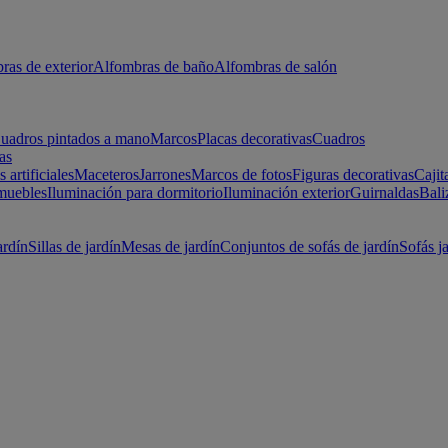
ras de exterior
Alfombras de baño
Alfombras de salón
uadros pintados a mano
Marcos
Placas decorativas
Cuadros
as
s artificiales
Maceteros
Jarrones
Marcos de fotos
Figuras decorativas
Cajit
muebles
Iluminación para dormitorio
Iluminación exterior
Guirnaldas
Bali
ardín
Sillas de jardín
Mesas de jardín
Conjuntos de sofás de jardín
Sofás j