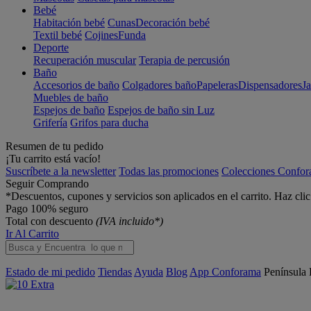
Bebé
Habitación bebé
Cunas
Decoración bebé
Textil bebé
Cojines
Funda
Deporte
Recuperación muscular
Terapia de percusión
Baño
Accesorios de baño
Colgadores baño
Papeleras
Dispensadores
J
Muebles de baño
Espejos de baño
Espejos de baño sin Luz
Grifería
Grifos para ducha
Resumen de tu pedido
¡Tu carrito está vacío!
Suscríbete a la newsletter
Todas las promociones
Colecciones Confo
Seguir Comprando
*Descuentos, cupones y servicios son aplicados en el carrito. Haz cli
Pago 100% seguro
Total con descuento
(IVA incluido*)
Ir Al Carrito
Estado de mi pedido
Tiendas
Ayuda
Blog
App Conforama
Península