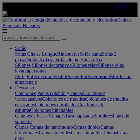
🔵Cambia tu electro con
-10% EXTRA
de descuento ☑️
AQUÍ
Península
Baleares
Sofás
Sofás
Chaise Longue
Rinconeras
Sofás cama
Sofás 2
plazas
Sofás 3 plazas
Sofás de piel
Sofás relax
Sillones
Sillones decorativos
Sillones relax
Sillones relax
levantapersonas
Puffs
Puffs decorativos
Puffs pera
Puffs reposapiés
Puffs con
almacenaje
Descanso
Colchones
Packs colchón y canapé
Colchones
viscoelásticos
Colchones de muelles
Colchones de muelles
ensacados
Colchones enrollados
Colchones de
espuma
Colchones hinchables
Canapés y bases
Canapés
Base tapizadas
Somieres
Patas de
somieres
Camas
Camas de matrimonio
Camas dobles
Camas
individuales
Camas juveniles
Camas infantiles
Literas
Camas
nido