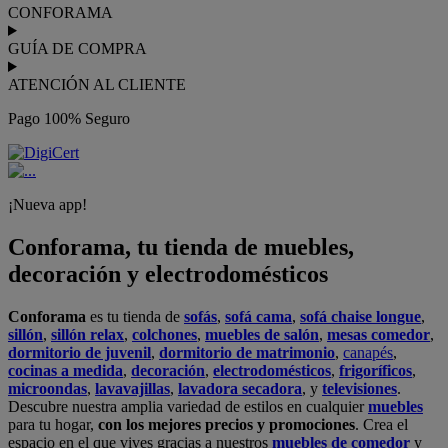
CONFORAMA
GUÍA DE COMPRA
ATENCIÓN AL CLIENTE
Pago 100% Seguro
¡Nueva app!
Conforama, tu tienda de muebles,
decoración y electrodomésticos
Conforama
es tu tienda de
sofás
,
sofá cama
,
sofá chaise longue
,
sillón
,
sillón relax
,
colchones
,
muebles de salón
,
mesas comedor
,
dormitorio de juvenil
,
dormitorio de matrimonio
,
canapés
,
cocinas a medida
,
decoración
,
electrodomésticos
,
frigoríficos
,
microondas
,
lavavajillas
,
lavadora secadora
, y
televisiones
.
Descubre nuestra amplia variedad de estilos en cualquier
muebles
para tu hogar,
con los mejores precios y promociones
. Crea el
espacio en el que vives gracias a nuestros
muebles de comedor
y