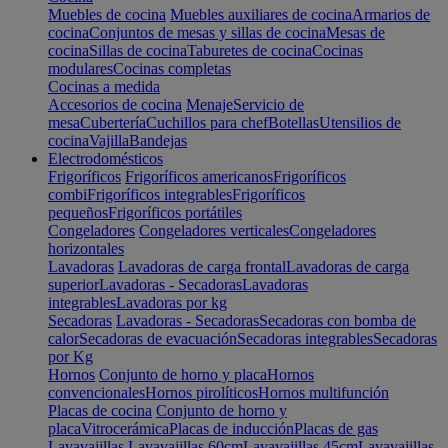
Muebles de cocina
Muebles auxiliares de cocina
Armarios de
cocina
Conjuntos de mesas y sillas de cocina
Mesas de
cocina
Sillas de cocina
Taburetes de cocina
Cocinas
modulares
Cocinas completas
Cocinas a medida
Accesorios de cocina
Menaje
Servicio de
mesa
Cubertería
Cuchillos para chef
Botellas
Utensilios de
cocina
Vajilla
Bandejas
Electrodomésticos
Frigoríficos
Frigoríficos americanos
Frigoríficos
combi
Frigoríficos integrables
Frigoríficos
pequeños
Frigoríficos portátiles
Congeladores
Congeladores verticales
Congeladores
horizontales
Lavadoras
Lavadoras de carga frontal
Lavadoras de carga
superior
Lavadoras - Secadoras
Lavadoras
integrables
Lavadoras por kg
Secadoras
Lavadoras - Secadoras
Secadoras con bomba de
calor
Secadoras de evacuación
Secadoras integrables
Secadoras
por Kg
Hornos
Conjunto de horno y placa
Hornos
convencionales
Hornos pirolíticos
Hornos multifunción
Placas de cocina
Conjunto de horno y
placa
Vitrocerámica
Placas de inducción
Placas de gas
Lavavajillas
Lavavajillas 60cm
Lavavajillas 45cm
Lavavajillas