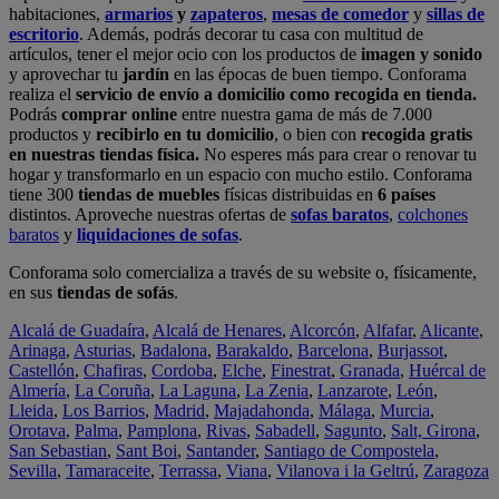
habitaciones,
armarios
y
zapateros
,
mesas de comedor
y
sillas de
escritorio
. Además, podrás decorar tu casa con multitud de
artículos, tener el mejor ocio con los productos de
imagen y sonido
y aprovechar tu
jardín
en las épocas de buen tiempo. Conforama
realiza el
servicio de envío a domicilio como recogida en tienda.
Podrás
comprar online
entre nuestra gama de más de 7.000
productos y
recibirlo en tu domicilio
, o bien con
recogida gratis
en nuestras tiendas física.
No esperes más para crear o renovar tu
hogar y transformarlo en un espacio con mucho estilo. Conforama
tiene 300
tiendas de muebles
físicas distribuidas en
6 países
distintos. Aproveche nuestras ofertas de
sofas baratos
,
colchones
baratos
y
liquidaciones de sofas
.
Conforama solo comercializa a través de su website o, físicamente,
en sus
tiendas de sofás
.
Alcalá de Guadaíra
,
Alcalá de Henares
,
Alcorcón
,
Alfafar
,
Alicante
,
Arinaga
,
Asturias
,
Badalona
,
Barakaldo
,
Barcelona
,
Burjassot
,
Castellón
,
Chafiras
,
Cordoba
,
Elche
,
Finestrat
,
Granada
,
Huércal de
Almería
,
La Coruña
,
La Laguna
,
La Zenia
,
Lanzarote
,
León
,
Lleida
,
Los Barrios
,
Madrid
,
Majadahonda
,
Málaga
,
Murcia
,
Orotava
,
Palma
,
Pamplona
,
Rivas
,
Sabadell
,
Sagunto
,
Salt, Girona
,
San Sebastian
,
Sant Boi
,
Santander
,
Santiago de Compostela
,
Sevilla
,
Tamaraceite
,
Terrassa
,
Viana
,
Vilanova i la Geltrú
,
Zaragoza