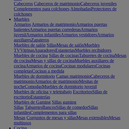
Cabeceros
Cabeceros de matrimonio
Cabeceros juveniles
Complementos para colchones
Almohadas
Protectores de
colchones
Muebles
Armarios
Armarios de matrimonio
Armarios puertas
batientes
Armarios puertas correderas
Armarios
juvenil
Armarios infantiles
Armarios vestidores
Armarios
auxiliares
Zapateros
Muebles de salón
Sillas
Mesas de salón
Muebles
TV
Vitrinas
Aparadores
Estanterias
Muebles recibidores
Muebles de cocina
Sillas de cocinas
Taburetes de cocina
Mesas
de cocina
Mesas y sillas de cocina
Muebles auxiliares de
cocina
Armarios de cocina
Cocinas modulares
Cocinas
completas
Cocinas a medida
Muebles de dormitorio
Camas matrimonio
Cabeceros de
matrimonio
Armarios de matrimonio
Mesitas de
noche
Comodas
Muebles de dormitorio juvenil
Muebles de oficina y teletrabajo
Escritorios
Sillas de
escritorio
Estanterías
Muebles de Gaming
Sillas gaming
Sillas
Taburetes
Bancos
Sillas de comedor
Sillas
infantiles
Complementos para sillas
Mesas
Conjuntos de mesas y sillas
Mesas extensibles
Mesas
multiusos
Cocina