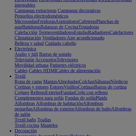
integrables
Campanas extractoras
Campanas decorativas
Pequeños electrodomésticos
Microondas
Freidoras
Aspiradores
Cafeteras
Planchas de
asar
Batidoras
Balanzas de Cocina
Tostadoras
Calefacción
Termoventiladores
Estufas
Radiadores
Calefactores
Climatización
Ventiladores
Aire acondicionado
Belleza y salud
Cuidado cabello
Electrónica
Audio y hifi
Barras de sonido
Televisión
Accesorios
Televisores
Movilidad urbana
Patinetes eléctricos
Cables
Cables HDMI
Cables de alimentación
Textil
Ropa de cama
Mantas
Almohadas
Colchas
Sábanas
Nórdicos
Cortinas y estores
Estores
Visillos
Cortinas
Barras de cortina
Cojines
Relleno
Exterior
Fundas
Cojín con relleno
Complementos para sofás
Fundas de sofás
Plaids
Alfombras
Alfombras de habitación
Alfombras
pequeñas
Alfombras de exterior
Alfombras de baño
Alfombras
de salón
Textil baño
Toallas
Textil cocina
Manteles
Decoración