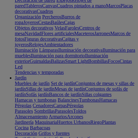
Decoración de pared
Espejos
Relojes de
pared
Tableros
Canvas
Cuadros pintados a mano
Marcos
Placas
decorativas
Cuadros
Organización
Percheros
Burros de
ropa
Joyeros
Cestas
Baúles
Cajas
Objetos decorativos
Velas
Faroles
Centros de
mesa
Navidad
Flores artificiales
Maceteros
Jarrones
Marcos de
fotos
Figuras decorativas
Cajitas y
joyeros
Relojes
Ambientadores
Iluminación
Lámparas
Iluminación decorativa
Iluminación para
muebles
Iluminación para dormitorio
Iluminación
exterior
Guirnaldas
Balizas
Smart Light
Bombillas
Focos
Cintas
Led
Tendencias y temporadas
Jardín
Muebles de jardín
Set de jardín
Conjuntos de mesas y sillas de
jardín
Sillas de jardín
Mesas de jardín
Conjuntos de sofás de
jardín
Sofás jardín
Bancos de jardín
Sillas colgantes
Hamacas y tumbonas
Balancines
Tumbonas
Hamacas
Pérgolas
Cenadores
Carpas
Pérgolas
Parasoles
Sombrillas
Parasoles
Toldos
Almacenamiento
Armarios
Arcones
Jardinería
Maquinaria
Huertos Urbanos
Riego
Plantas
Cocina
Barbacoas
Decoración
Grifos y fuentes