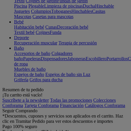
Textil
Cojines de jardín
Fundas de jardín
Piscina
Plegable
Limpieza de piscinas
Ducha
Hinchable
Juguetes
Columpios
Toboganes
Hinchables
Casitas
Mascotas
Casetas para mascotas
Bebé
Habitación bebé
Cunas
Decoración bebé
Textil bebé
Cojines
Funda
Deporte
Recuperación muscular
Terapia de percusión
Baño
Accesorios de baño
Colgadores
baño
Papeleras
Dispensadores
Jaboneras
Escobillero
Portarrollos
C
de ropa
Muebles de baño
Espejos de baño
Espejos de baño sin Luz
Grifería
Grifos para ducha
Resumen de tu pedido
¡Tu carrito está vacío!
Suscríbete a la newsletter
Todas las promociones
Colecciones
Conforama
Tarjeta Conforama
Financiación
Catálogos Conforama
Seguir Comprando
*Descuentos, cupones y servicios son aplicados en el carrito. Haz
clic en Tramitar Pedido para ver estos descuentos e importes
Pago 100% seguro