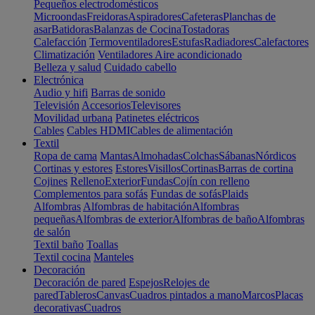
Pequeños electrodomésticos
Microondas
Freidoras
Aspiradores
Cafeteras
Planchas de
asar
Batidoras
Balanzas de Cocina
Tostadoras
Calefacción
Termoventiladores
Estufas
Radiadores
Calefactores
Climatización
Ventiladores
Aire acondicionado
Belleza y salud
Cuidado cabello
Electrónica
Audio y hifi
Barras de sonido
Televisión
Accesorios
Televisores
Movilidad urbana
Patinetes eléctricos
Cables
Cables HDMI
Cables de alimentación
Textil
Ropa de cama
Mantas
Almohadas
Colchas
Sábanas
Nórdicos
Cortinas y estores
Estores
Visillos
Cortinas
Barras de cortina
Cojines
Relleno
Exterior
Fundas
Cojín con relleno
Complementos para sofás
Fundas de sofás
Plaids
Alfombras
Alfombras de habitación
Alfombras
pequeñas
Alfombras de exterior
Alfombras de baño
Alfombras
de salón
Textil baño
Toallas
Textil cocina
Manteles
Decoración
Decoración de pared
Espejos
Relojes de
pared
Tableros
Canvas
Cuadros pintados a mano
Marcos
Placas
decorativas
Cuadros