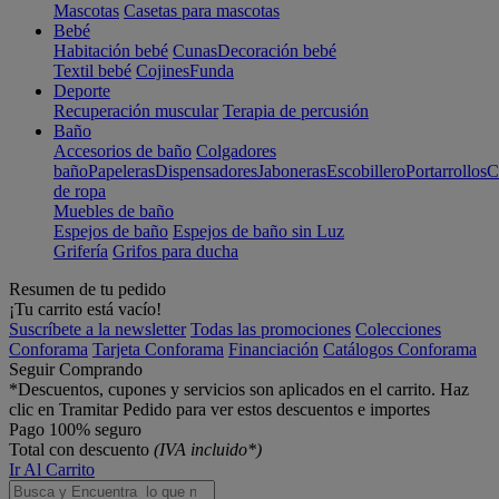
Mascotas
Casetas para mascotas
Bebé
Habitación bebé
Cunas
Decoración bebé
Textil bebé
Cojines
Funda
Deporte
Recuperación muscular
Terapia de percusión
Baño
Accesorios de baño
Colgadores
baño
Papeleras
Dispensadores
Jaboneras
Escobillero
Portarrollos
C
de ropa
Muebles de baño
Espejos de baño
Espejos de baño sin Luz
Grifería
Grifos para ducha
Resumen de tu pedido
¡Tu carrito está vacío!
Suscríbete a la newsletter
Todas las promociones
Colecciones
Conforama
Tarjeta Conforama
Financiación
Catálogos Conforama
Seguir Comprando
*Descuentos, cupones y servicios son aplicados en el carrito. Haz
clic en Tramitar Pedido para ver estos descuentos e importes
Pago 100% seguro
Total con descuento
(IVA incluido*)
Ir Al Carrito