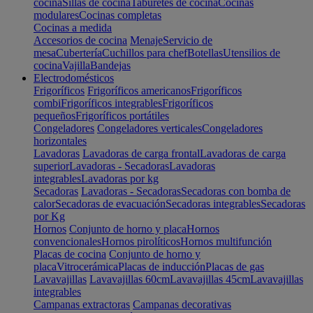
cocina
Sillas de cocina
Taburetes de cocina
Cocinas
modulares
Cocinas completas
Cocinas a medida
Accesorios de cocina
Menaje
Servicio de
mesa
Cubertería
Cuchillos para chef
Botellas
Utensilios de
cocina
Vajilla
Bandejas
Electrodomésticos
Frigoríficos
Frigoríficos americanos
Frigoríficos
combi
Frigoríficos integrables
Frigoríficos
pequeños
Frigoríficos portátiles
Congeladores
Congeladores verticales
Congeladores
horizontales
Lavadoras
Lavadoras de carga frontal
Lavadoras de carga
superior
Lavadoras - Secadoras
Lavadoras
integrables
Lavadoras por kg
Secadoras
Lavadoras - Secadoras
Secadoras con bomba de
calor
Secadoras de evacuación
Secadoras integrables
Secadoras
por Kg
Hornos
Conjunto de horno y placa
Hornos
convencionales
Hornos pirolíticos
Hornos multifunción
Placas de cocina
Conjunto de horno y
placa
Vitrocerámica
Placas de inducción
Placas de gas
Lavavajillas
Lavavajillas 60cm
Lavavajillas 45cm
Lavavajillas
integrables
Campanas extractoras
Campanas decorativas