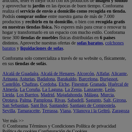
artículos, tener el mejor ocio con los productos de
imagen y sonido
y aprovechar tu
jardín
en las épocas de buen tiempo. Conforama
realiza el
servicio de envío a domicilio como recogida en tienda.
Podrás
comprar online
entre nuestra gama de más de 7.000
productos y
recibirlo en tu domicilio
, o bien con
recogida gratis
en nuestras tiendas física.
No esperes más para crear o renovar tu
hogar y transformarlo en un espacio con mucho estilo. Conforama
tiene 300
tiendas de muebles
físicas distribuidas en
6 países
distintos. Aproveche nuestras ofertas de
sofas baratos
,
colchones
baratos
y
liquidaciones de sofas
.
Conforama solo comercializa a través de su website o, físicamente,
en sus
tiendas de sofás
.
Alcalá de Guadaíra
,
Alcalá de Henares
,
Alcorcón
,
Alfafar
,
Alicante
,
Arinaga
,
Asturias
,
Badalona
,
Barakaldo
,
Barcelona
,
Burjassot
,
Castellón
,
Chafiras
,
Cordoba
,
Elche
,
Finestrat
,
Granada
,
Huércal de
Almería
,
La Coruña
,
La Laguna
,
La Zenia
,
Lanzarote
,
León
,
Lleida
,
Los Barrios
,
Madrid
,
Majadahonda
,
Málaga
,
Murcia
,
Orotava
,
Palma
,
Pamplona
,
Rivas
,
Sabadell
,
Sagunto
,
Salt, Girona
,
San Sebastian
,
Sant Boi
,
Santander
,
Santiago de Compostela
,
Sevilla
,
Tamaraceite
,
Terrassa
,
Viana
,
Vilanova i la Geltrú
,
Zaragoza
Ver más >>
© Conforama
Términos y Condiciones
Política de privacidad
Política de cookies
Configuración de Cookies