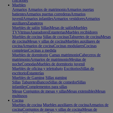
colchones
Muebles
Armarios
Armarios de matrimonio
Armarios puertas
batientes
Armarios puertas correderas
Armarios
juvenil
Armarios infantiles
Armarios vestidores
Armarios
auxiliares
Zapateros
Muebles de salón
Sillas
Mesas de salón
Muebles
TV
Vitrinas
Aparadores
Estanterias
Muebles recibidores
Muebles de cocina
Sillas de cocinas
Taburetes de cocina
Mesas
de cocina
Mesas y sillas de cocina
Muebles auxiliares de
cocina
Armarios de cocina
Cocinas modulares
Cocinas
completas
Cocinas a medida
Muebles de dormitorio
Camas matrimonio
Cabeceros de
matrimonio
Armarios de matrimonio
Mesitas de
noche
Comodas
Muebles de dormitorio juvenil
Muebles de oficina y teletrabajo
Escritorios
Sillas de
escritorio
Estanterías
Muebles de Gaming
Sillas gaming
Sillas
Taburetes
Bancos
Sillas de comedor
Sillas
infantiles
Complementos para sillas
Mesas
Conjuntos de mesas y sillas
Mesas extensibles
Mesas
multiusos
Cocina
Muebles de cocina
Muebles auxiliares de cocina
Armarios de
cocina
Conjuntos de mesas y sillas de cocina
Mesas de