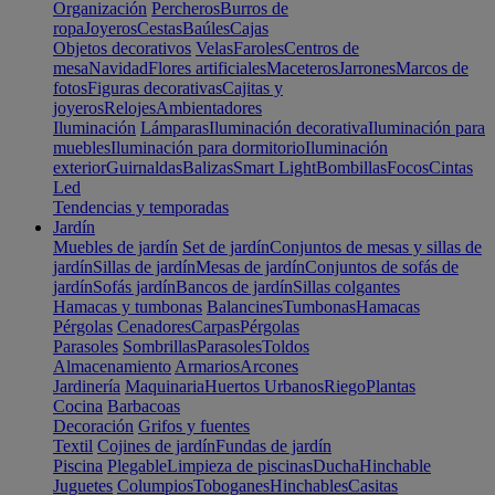
Organización
Percheros
Burros de
ropa
Joyeros
Cestas
Baúles
Cajas
Objetos decorativos
Velas
Faroles
Centros de
mesa
Navidad
Flores artificiales
Maceteros
Jarrones
Marcos de
fotos
Figuras decorativas
Cajitas y
joyeros
Relojes
Ambientadores
Iluminación
Lámparas
Iluminación decorativa
Iluminación para
muebles
Iluminación para dormitorio
Iluminación
exterior
Guirnaldas
Balizas
Smart Light
Bombillas
Focos
Cintas
Led
Tendencias y temporadas
Jardín
Muebles de jardín
Set de jardín
Conjuntos de mesas y sillas de
jardín
Sillas de jardín
Mesas de jardín
Conjuntos de sofás de
jardín
Sofás jardín
Bancos de jardín
Sillas colgantes
Hamacas y tumbonas
Balancines
Tumbonas
Hamacas
Pérgolas
Cenadores
Carpas
Pérgolas
Parasoles
Sombrillas
Parasoles
Toldos
Almacenamiento
Armarios
Arcones
Jardinería
Maquinaria
Huertos Urbanos
Riego
Plantas
Cocina
Barbacoas
Decoración
Grifos y fuentes
Textil
Cojines de jardín
Fundas de jardín
Piscina
Plegable
Limpieza de piscinas
Ducha
Hinchable
Juguetes
Columpios
Toboganes
Hinchables
Casitas