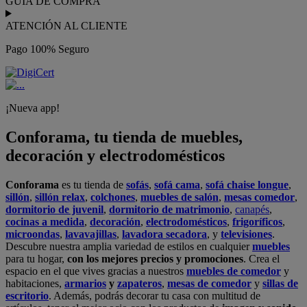
GUÍA DE COMPRA
ATENCIÓN AL CLIENTE
Pago 100% Seguro
¡Nueva app!
Conforama, tu tienda de muebles,
decoración y electrodomésticos
Conforama
es tu tienda de
sofás
,
sofá cama
,
sofá chaise longue
,
sillón
,
sillón relax
,
colchones
,
muebles de salón
,
mesas comedor
,
dormitorio de juvenil
,
dormitorio de matrimonio
,
canapés
,
cocinas a medida
,
decoración
,
electrodomésticos
,
frigoríficos
,
microondas
,
lavavajillas
,
lavadora secadora
, y
televisiones
.
Descubre nuestra amplia variedad de estilos en cualquier
muebles
para tu hogar,
con los mejores precios y promociones
. Crea el
espacio en el que vives gracias a nuestros
muebles de comedor
y
habitaciones,
armarios
y
zapateros
,
mesas de comedor
y
sillas de
escritorio
. Además, podrás decorar tu casa con multitud de