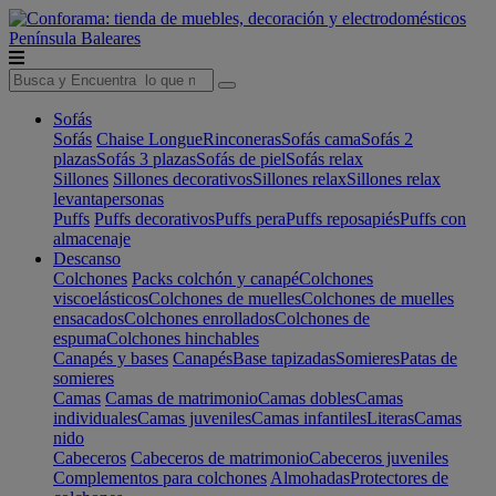
Península
Baleares
Sofás
Sofás
Chaise Longue
Rinconeras
Sofás cama
Sofás 2
plazas
Sofás 3 plazas
Sofás de piel
Sofás relax
Sillones
Sillones decorativos
Sillones relax
Sillones relax
levantapersonas
Puffs
Puffs decorativos
Puffs pera
Puffs reposapiés
Puffs con
almacenaje
Descanso
Colchones
Packs colchón y canapé
Colchones
viscoelásticos
Colchones de muelles
Colchones de muelles
ensacados
Colchones enrollados
Colchones de
espuma
Colchones hinchables
Canapés y bases
Canapés
Base tapizadas
Somieres
Patas de
somieres
Camas
Camas de matrimonio
Camas dobles
Camas
individuales
Camas juveniles
Camas infantiles
Literas
Camas
nido
Cabeceros
Cabeceros de matrimonio
Cabeceros juveniles
Complementos para colchones
Almohadas
Protectores de