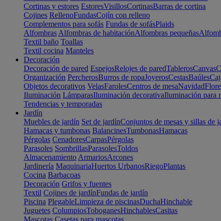
Cortinas y estores
Estores
Visillos
Cortinas
Barras de cortina
Cojines
Relleno
Fundas
Cojín con relleno
Complementos para sofás
Fundas de sofás
Plaids
Alfombras
Alfombras de habitación
Alfombras pequeñas
Alfomb
Textil baño
Toallas
Textil cocina
Manteles
Decoración
Decoración de pared
Espejos
Relojes de pared
Tableros
Canvas
C
Organización
Percheros
Burros de ropa
Joyeros
Cestas
Baúles
Caj
Objetos decorativos
Velas
Faroles
Centros de mesa
Navidad
Flore
Iluminación
Lámparas
Iluminación decorativa
Iluminación para 
Tendencias y temporadas
Jardín
Muebles de jardín
Set de jardín
Conjuntos de mesas y sillas de j
Hamacas y tumbonas
Balancines
Tumbonas
Hamacas
Pérgolas
Cenadores
Carpas
Pérgolas
Parasoles
Sombrillas
Parasoles
Toldos
Almacenamiento
Armarios
Arcones
Jardinería
Maquinaria
Huertos Urbanos
Riego
Plantas
Cocina
Barbacoas
Decoración
Grifos y fuentes
Textil
Cojines de jardín
Fundas de jardín
Piscina
Plegable
Limpieza de piscinas
Ducha
Hinchable
Juguetes
Columpios
Toboganes
Hinchables
Casitas
Mascotas
Casetas para mascotas