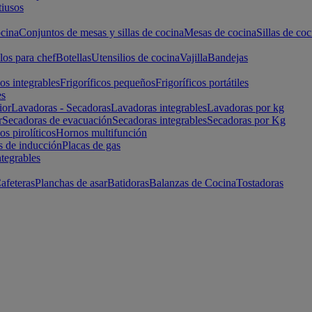
iusos
cina
Conjuntos de mesas y sillas de cocina
Mesas de cocina
Sillas de coc
los para chef
Botellas
Utensilios de cocina
Vajilla
Bandejas
cos integrables
Frigoríficos pequeños
Frigoríficos portátiles
es
ior
Lavadoras - Secadoras
Lavadoras integrables
Lavadoras por kg
r
Secadoras de evacuación
Secadoras integrables
Secadoras por Kg
s pirolíticos
Hornos multifunción
s de inducción
Placas de gas
ntegrables
afeteras
Planchas de asar
Batidoras
Balanzas de Cocina
Tostadoras