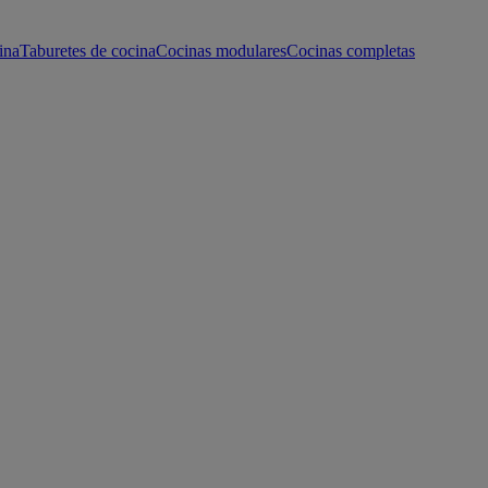
ina
Taburetes de cocina
Cocinas modulares
Cocinas completas