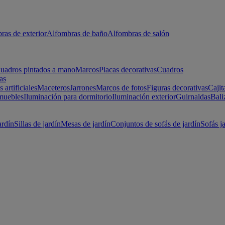
ras de exterior
Alfombras de baño
Alfombras de salón
uadros pintados a mano
Marcos
Placas decorativas
Cuadros
as
s artificiales
Maceteros
Jarrones
Marcos de fotos
Figuras decorativas
Cajit
muebles
Iluminación para dormitorio
Iluminación exterior
Guirnaldas
Bali
ardín
Sillas de jardín
Mesas de jardín
Conjuntos de sofás de jardín
Sofás j