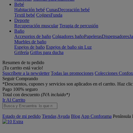
Bebé
Habitación bebé
Cunas
Decoración bebé
Textil bebé
Cojines
Funda
Deporte
Recuperación muscular
Terapia de percusión
Baño
Accesorios de baño
Colgadores baño
Papeleras
Dispensadores
J
Muebles de baño
Espejos de baño
Espejos de baño sin Luz
Grifería
Grifos para ducha
Resumen de tu pedido
¡Tu carrito está vacío!
Suscríbete a la newsletter
Todas las promociones
Colecciones Confo
Seguir Comprando
*Descuentos, cupones y servicios son aplicados en el carrito. Haz cli
Pago 100% seguro
Total con descuento
(IVA incluido*)
Ir Al Carrito
Estado de mi pedido
Tiendas
Ayuda
Blog
App Conforama
Península