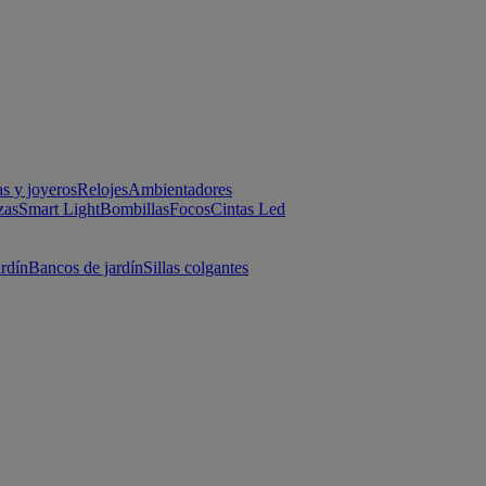
as y joyeros
Relojes
Ambientadores
zas
Smart Light
Bombillas
Focos
Cintas Led
ardín
Bancos de jardín
Sillas colgantes