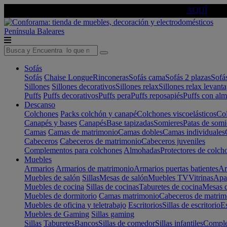
🔵Cambia tu electro con
-10% EXTRA
de descuento ☑️
AQUÍ
Península
Baleares
Sofás
Sofás
Chaise Longue
Rinconeras
Sofás cama
Sofás 2 plazas
Sofá
Sillones
Sillones decorativos
Sillones relax
Sillones relax levant
Puffs
Puffs decorativos
Puffs pera
Puffs reposapiés
Puffs con al
Descanso
Colchones
Packs colchón y canapé
Colchones viscoelásticos
Col
Canapés y bases
Canapés
Base tapizadas
Somieres
Patas de somi
Camas
Camas de matrimonio
Camas dobles
Camas individuales
Cabeceros
Cabeceros de matrimonio
Cabeceros juveniles
Complementos para colchones
Almohadas
Protectores de colch
Muebles
Armarios
Armarios de matrimonio
Armarios puertas batientes
Ar
Muebles de salón
Sillas
Mesas de salón
Muebles TV
Vitrinas
Apa
Muebles de cocina
Sillas de cocinas
Taburetes de cocina
Mesas d
Muebles de dormitorio
Camas matrimonio
Cabeceros de matrim
Muebles de oficina y teletrabajo
Escritorios
Sillas de escritorio
Es
Muebles de Gaming
Sillas gaming
Sillas
Taburetes
Bancos
Sillas de comedor
Sillas infantiles
Complem