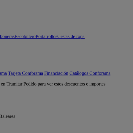
aboneras
Escobillero
Portarrollos
Cestas de ropa
rama
Tarjeta Conforama
Financiación
Catálogos Conforama
c en Tramitar Pedido para ver estos descuentos e importes
Baleares