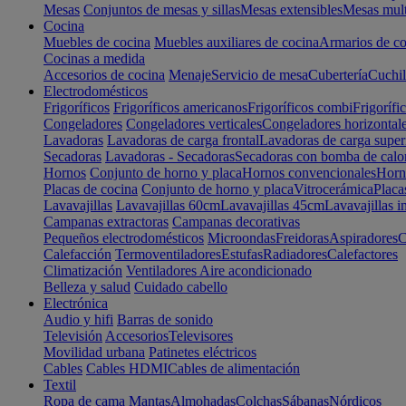
Mesas
Conjuntos de mesas y sillas
Mesas extensibles
Mesas mult
Cocina
Muebles de cocina
Muebles auxiliares de cocina
Armarios de co
Cocinas a medida
Accesorios de cocina
Menaje
Servicio de mesa
Cubertería
Cuchil
Electrodomésticos
Frigoríficos
Frigoríficos americanos
Frigoríficos combi
Frigorífi
Congeladores
Congeladores verticales
Congeladores horizontal
Lavadoras
Lavadoras de carga frontal
Lavadoras de carga super
Secadoras
Lavadoras - Secadoras
Secadoras con bomba de calo
Hornos
Conjunto de horno y placa
Hornos convencionales
Horno
Placas de cocina
Conjunto de horno y placa
Vitrocerámica
Placa
Lavavajillas
Lavavajillas 60cm
Lavavajillas 45cm
Lavavajillas i
Campanas extractoras
Campanas decorativas
Pequeños electrodomésticos
Microondas
Freidoras
Aspiradores
C
Calefacción
Termoventiladores
Estufas
Radiadores
Calefactores
Climatización
Ventiladores
Aire acondicionado
Belleza y salud
Cuidado cabello
Electrónica
Audio y hifi
Barras de sonido
Televisión
Accesorios
Televisores
Movilidad urbana
Patinetes eléctricos
Cables
Cables HDMI
Cables de alimentación
Textil
Ropa de cama
Mantas
Almohadas
Colchas
Sábanas
Nórdicos