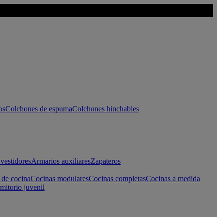
os
Colchones de espuma
Colchones hinchables
vestidores
Armarios auxiliares
Zapateros
 de cocina
Cocinas modulares
Cocinas completas
Cocinas a medida
mitorio juvenil