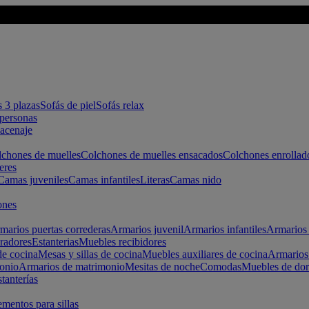
s 3 plazas
Sofás de piel
Sofás relax
apersonas
macenaje
chones de muelles
Colchones de muelles ensacados
Colchones enrollad
eres
Camas juveniles
Camas infantiles
Literas
Camas nido
ones
marios puertas correderas
Armarios juvenil
Armarios infantiles
Armarios 
radores
Estanterias
Muebles recibidores
e cocina
Mesas y sillas de cocina
Muebles auxiliares de cocina
Armarios
onio
Armarios de matrimonio
Mesitas de noche
Comodas
Muebles de dor
tanterías
entos para sillas