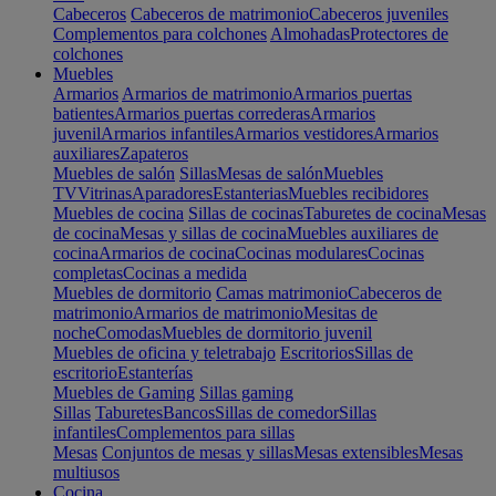
Cabeceros
Cabeceros de matrimonio
Cabeceros juveniles
Complementos para colchones
Almohadas
Protectores de
colchones
Muebles
Armarios
Armarios de matrimonio
Armarios puertas
batientes
Armarios puertas correderas
Armarios
juvenil
Armarios infantiles
Armarios vestidores
Armarios
auxiliares
Zapateros
Muebles de salón
Sillas
Mesas de salón
Muebles
TV
Vitrinas
Aparadores
Estanterias
Muebles recibidores
Muebles de cocina
Sillas de cocinas
Taburetes de cocina
Mesas
de cocina
Mesas y sillas de cocina
Muebles auxiliares de
cocina
Armarios de cocina
Cocinas modulares
Cocinas
completas
Cocinas a medida
Muebles de dormitorio
Camas matrimonio
Cabeceros de
matrimonio
Armarios de matrimonio
Mesitas de
noche
Comodas
Muebles de dormitorio juvenil
Muebles de oficina y teletrabajo
Escritorios
Sillas de
escritorio
Estanterías
Muebles de Gaming
Sillas gaming
Sillas
Taburetes
Bancos
Sillas de comedor
Sillas
infantiles
Complementos para sillas
Mesas
Conjuntos de mesas y sillas
Mesas extensibles
Mesas
multiusos
Cocina