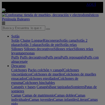
🔵Cambia tu electro con
-10% EXTRA
de descuento ☑️
AQUÍ
Península
Baleares
Sofás
Sofás
Chaise Longue
Rinconeras
Sofás cama
Sofás 2
plazas
Sofás 3 plazas
Sofás de piel
Sofás relax
Sillones
Sillones decorativos
Sillones relax
Sillones relax
levantapersonas
Puffs
Puffs decorativos
Puffs pera
Puffs reposapiés
Puffs con
almacenaje
Descanso
Colchones
Packs colchón y canapé
Colchones
viscoelásticos
Colchones de muelles
Colchones de muelles
ensacados
Colchones enrollados
Colchones de
espuma
Colchones hinchables
Canapés y bases
Canapés
Base tapizadas
Somieres
Patas de
somieres
Camas
Camas de matrimonio
Camas dobles
Camas
individuales
Camas juveniles
Camas infantiles
Literas
Camas
nido