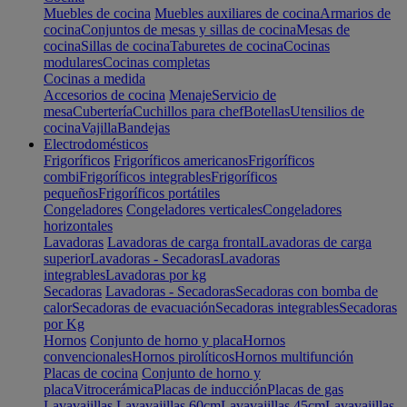
Muebles de cocina
Muebles auxiliares de cocina
Armarios de
cocina
Conjuntos de mesas y sillas de cocina
Mesas de
cocina
Sillas de cocina
Taburetes de cocina
Cocinas
modulares
Cocinas completas
Cocinas a medida
Accesorios de cocina
Menaje
Servicio de
mesa
Cubertería
Cuchillos para chef
Botellas
Utensilios de
cocina
Vajilla
Bandejas
Electrodomésticos
Frigoríficos
Frigoríficos americanos
Frigoríficos
combi
Frigoríficos integrables
Frigoríficos
pequeños
Frigoríficos portátiles
Congeladores
Congeladores verticales
Congeladores
horizontales
Lavadoras
Lavadoras de carga frontal
Lavadoras de carga
superior
Lavadoras - Secadoras
Lavadoras
integrables
Lavadoras por kg
Secadoras
Lavadoras - Secadoras
Secadoras con bomba de
calor
Secadoras de evacuación
Secadoras integrables
Secadoras
por Kg
Hornos
Conjunto de horno y placa
Hornos
convencionales
Hornos pirolíticos
Hornos multifunción
Placas de cocina
Conjunto de horno y
placa
Vitrocerámica
Placas de inducción
Placas de gas
Lavavajillas
Lavavajillas 60cm
Lavavajillas 45cm
Lavavajillas