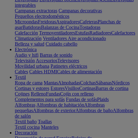
integrables
Campanas extractoras
Campanas decorativas
Pequeños electrodomésticos
Microondas
Freidoras
Aspiradores
Cafeteras
Planchas de
asar
Batidoras
Balanzas de Cocina
Tostadoras
Calefacción
Termoventiladores
Estufas
Radiadores
Calefactores
Climatización
Ventiladores
Aire acondicionado
Belleza y salud
Cuidado cabello
Electrónica
Audio y hifi
Barras de sonido
Televisión
Accesorios
Televisores
Movilidad urbana
Patinetes eléctricos
Cables
Cables HDMI
Cables de alimentación
Textil
Ropa de cama
Mantas
Almohadas
Colchas
Sábanas
Nórdicos
Cortinas y estores
Estores
Visillos
Cortinas
Barras de cortina
Cojines
Relleno
Fundas
Cojín con relleno
Complementos para sofás
Fundas de sofás
Plaids
Alfombras
Alfombras de habitación
Alfombras
pequeñas
Alfombras de exterior
Alfombras de baño
Alfombras
de salón
Textil baño
Toallas
Textil cocina
Manteles
Decoración