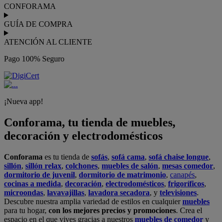
CONFORAMA
GUÍA DE COMPRA
ATENCIÓN AL CLIENTE
Pago 100% Seguro
¡Nueva app!
Conforama, tu tienda de muebles,
decoración y electrodomésticos
Conforama
es tu tienda de
sofás
,
sofá cama
,
sofá chaise longue
,
sillón
,
sillón relax
,
colchones
,
muebles de salón
,
mesas comedor
,
dormitorio de juvenil
,
dormitorio de matrimonio
,
canapés
,
cocinas a medida
,
decoración
,
electrodomésticos
,
frigoríficos
,
microondas
,
lavavajillas
,
lavadora secadora
, y
televisiones
.
Descubre nuestra amplia variedad de estilos en cualquier
muebles
para tu hogar,
con los mejores precios y promociones
. Crea el
espacio en el que vives gracias a nuestros
muebles de comedor
y