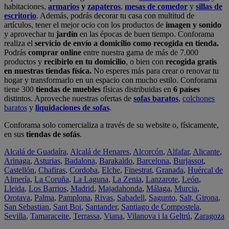
habitaciones,
armarios
y
zapateros
,
mesas de comedor
y
sillas de
escritorio
. Además, podrás decorar tu casa con multitud de
artículos, tener el mejor ocio con los productos de
imagen y sonido
y aprovechar tu
jardín
en las épocas de buen tiempo. Conforama
realiza el
servicio de envío a domicilio como recogida en tienda.
Podrás
comprar online
entre nuestra gama de más de 7.000
productos y
recibirlo en tu domicilio
, o bien con
recogida gratis
en nuestras tiendas física.
No esperes más para crear o renovar tu
hogar y transformarlo en un espacio con mucho estilo. Conforama
tiene 300
tiendas de muebles
físicas distribuidas en
6 países
distintos. Aproveche nuestras ofertas de
sofas baratos
,
colchones
baratos
y
liquidaciones de sofas
.
Conforama solo comercializa a través de su website o, físicamente,
en sus
tiendas de sofás
.
Alcalá de Guadaíra
,
Alcalá de Henares
,
Alcorcón
,
Alfafar
,
Alicante
,
Arinaga
,
Asturias
,
Badalona
,
Barakaldo
,
Barcelona
,
Burjassot
,
Castellón
,
Chafiras
,
Cordoba
,
Elche
,
Finestrat
,
Granada
,
Huércal de
Almería
,
La Coruña
,
La Laguna
,
La Zenia
,
Lanzarote
,
León
,
Lleida
,
Los Barrios
,
Madrid
,
Majadahonda
,
Málaga
,
Murcia
,
Orotava
,
Palma
,
Pamplona
,
Rivas
,
Sabadell
,
Sagunto
,
Salt, Girona
,
San Sebastian
,
Sant Boi
,
Santander
,
Santiago de Compostela
,
Sevilla
,
Tamaraceite
,
Terrassa
,
Viana
,
Vilanova i la Geltrú
,
Zaragoza