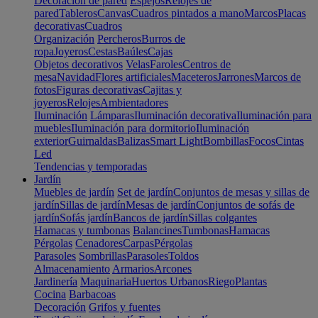
Decoración de pared
Espejos
Relojes de
pared
Tableros
Canvas
Cuadros pintados a mano
Marcos
Placas
decorativas
Cuadros
Organización
Percheros
Burros de
ropa
Joyeros
Cestas
Baúles
Cajas
Objetos decorativos
Velas
Faroles
Centros de
mesa
Navidad
Flores artificiales
Maceteros
Jarrones
Marcos de
fotos
Figuras decorativas
Cajitas y
joyeros
Relojes
Ambientadores
Iluminación
Lámparas
Iluminación decorativa
Iluminación para
muebles
Iluminación para dormitorio
Iluminación
exterior
Guirnaldas
Balizas
Smart Light
Bombillas
Focos
Cintas
Led
Tendencias y temporadas
Jardín
Muebles de jardín
Set de jardín
Conjuntos de mesas y sillas de
jardín
Sillas de jardín
Mesas de jardín
Conjuntos de sofás de
jardín
Sofás jardín
Bancos de jardín
Sillas colgantes
Hamacas y tumbonas
Balancines
Tumbonas
Hamacas
Pérgolas
Cenadores
Carpas
Pérgolas
Parasoles
Sombrillas
Parasoles
Toldos
Almacenamiento
Armarios
Arcones
Jardinería
Maquinaria
Huertos Urbanos
Riego
Plantas
Cocina
Barbacoas
Decoración
Grifos y fuentes