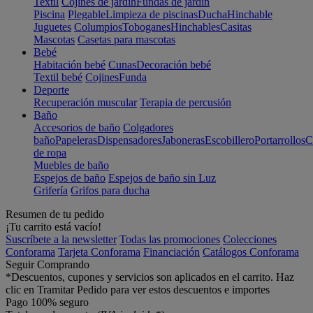
Textil
Cojines de jardín
Fundas de jardín
Piscina
Plegable
Limpieza de piscinas
Ducha
Hinchable
Juguetes
Columpios
Toboganes
Hinchables
Casitas
Mascotas
Casetas para mascotas
Bebé
Habitación bebé
Cunas
Decoración bebé
Textil bebé
Cojines
Funda
Deporte
Recuperación muscular
Terapia de percusión
Baño
Accesorios de baño
Colgadores
baño
Papeleras
Dispensadores
Jaboneras
Escobillero
Portarrollos
C
de ropa
Muebles de baño
Espejos de baño
Espejos de baño sin Luz
Grifería
Grifos para ducha
Resumen de tu pedido
¡Tu carrito está vacío!
Suscríbete a la newsletter
Todas las promociones
Colecciones
Conforama
Tarjeta Conforama
Financiación
Catálogos Conforama
Seguir Comprando
*Descuentos, cupones y servicios son aplicados en el carrito. Haz
clic en Tramitar Pedido para ver estos descuentos e importes
Pago 100% seguro