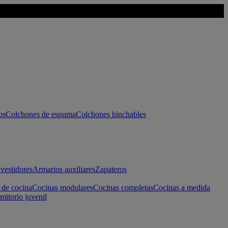
os
Colchones de espuma
Colchones hinchables
vestidores
Armarios auxiliares
Zapateros
 de cocina
Cocinas modulares
Cocinas completas
Cocinas a medida
mitorio juvenil