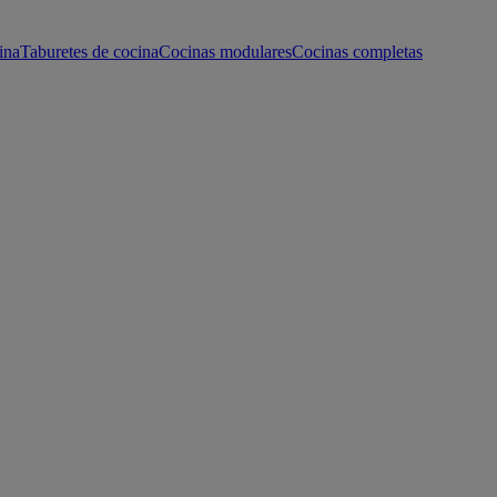
ina
Taburetes de cocina
Cocinas modulares
Cocinas completas