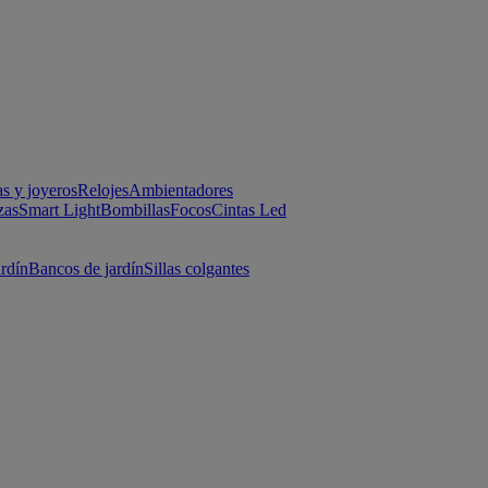
as y joyeros
Relojes
Ambientadores
zas
Smart Light
Bombillas
Focos
Cintas Led
ardín
Bancos de jardín
Sillas colgantes