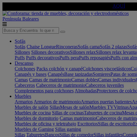
🔵Cambia tu electro con
-10% EXTRA
de descuento ☑️
AQUÍ
Península
Baleares
Sofás
Sofás
Chaise Longue
Rinconeras
Sofás cama
Sofás 2 plazas
Sofá
Sillones
Sillones decorativos
Sillones relax
Sillones relax levant
Puffs
Puffs decorativos
Puffs pera
Puffs reposapiés
Puffs con al
Descanso
Colchones
Packs colchón y canapé
Colchones viscoelásticos
Col
Canapés y bases
Canapés
Base tapizadas
Somieres
Patas de somi
Camas
Camas de matrimonio
Camas dobles
Camas individuales
Cabeceros
Cabeceros de matrimonio
Cabeceros juveniles
Complementos para colchones
Almohadas
Protectores de colch
Muebles
Armarios
Armarios de matrimonio
Armarios puertas batientes
Ar
Muebles de salón
Sillas
Mesas de salón
Muebles TV
Vitrinas
Apa
Muebles de cocina
Sillas de cocinas
Taburetes de cocina
Mesas d
Muebles de dormitorio
Camas matrimonio
Cabeceros de matrim
Muebles de oficina y teletrabajo
Escritorios
Sillas de escritorio
Es
Muebles de Gaming
Sillas gaming
Sillas
Taburetes
Bancos
Sillas de comedor
Sillas infantiles
Complem