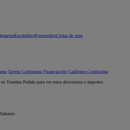
aboneras
Escobillero
Portarrollos
Cestas de ropa
rama
Tarjeta Conforama
Financiación
Catálogos Conforama
c en Tramitar Pedido para ver estos descuentos e importes
Baleares