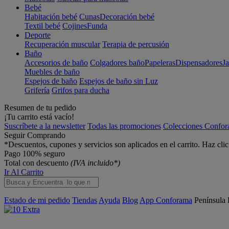
Bebé
Habitación bebé
Cunas
Decoración bebé
Textil bebé
Cojines
Funda
Deporte
Recuperación muscular
Terapia de percusión
Baño
Accesorios de baño
Colgadores baño
Papeleras
Dispensadores
J
Muebles de baño
Espejos de baño
Espejos de baño sin Luz
Grifería
Grifos para ducha
Resumen de tu pedido
¡Tu carrito está vacío!
Suscríbete a la newsletter
Todas las promociones
Colecciones Confo
Seguir Comprando
*Descuentos, cupones y servicios son aplicados en el carrito. Haz cli
Pago 100% seguro
Total con descuento
(IVA incluido*)
Ir Al Carrito
Estado de mi pedido
Tiendas
Ayuda
Blog
App Conforama
Península