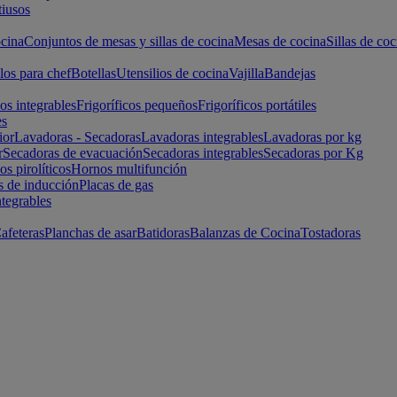
iusos
cina
Conjuntos de mesas y sillas de cocina
Mesas de cocina
Sillas de coc
los para chef
Botellas
Utensilios de cocina
Vajilla
Bandejas
cos integrables
Frigoríficos pequeños
Frigoríficos portátiles
es
ior
Lavadoras - Secadoras
Lavadoras integrables
Lavadoras por kg
r
Secadoras de evacuación
Secadoras integrables
Secadoras por Kg
s pirolíticos
Hornos multifunción
s de inducción
Placas de gas
ntegrables
afeteras
Planchas de asar
Batidoras
Balanzas de Cocina
Tostadoras