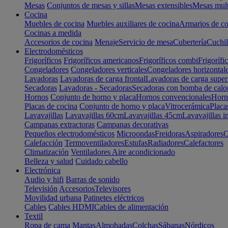
Mesas
Conjuntos de mesas y sillas
Mesas extensibles
Mesas mult
Cocina
Muebles de cocina
Muebles auxiliares de cocina
Armarios de co
Cocinas a medida
Accesorios de cocina
Menaje
Servicio de mesa
Cubertería
Cuchil
Electrodomésticos
Frigoríficos
Frigoríficos americanos
Frigoríficos combi
Frigorífi
Congeladores
Congeladores verticales
Congeladores horizontal
Lavadoras
Lavadoras de carga frontal
Lavadoras de carga super
Secadoras
Lavadoras - Secadoras
Secadoras con bomba de calo
Hornos
Conjunto de horno y placa
Hornos convencionales
Horno
Placas de cocina
Conjunto de horno y placa
Vitrocerámica
Placa
Lavavajillas
Lavavajillas 60cm
Lavavajillas 45cm
Lavavajillas i
Campanas extractoras
Campanas decorativas
Pequeños electrodomésticos
Microondas
Freidoras
Aspiradores
C
Calefacción
Termoventiladores
Estufas
Radiadores
Calefactores
Climatización
Ventiladores
Aire acondicionado
Belleza y salud
Cuidado cabello
Electrónica
Audio y hifi
Barras de sonido
Televisión
Accesorios
Televisores
Movilidad urbana
Patinetes eléctricos
Cables
Cables HDMI
Cables de alimentación
Textil
Ropa de cama
Mantas
Almohadas
Colchas
Sábanas
Nórdicos