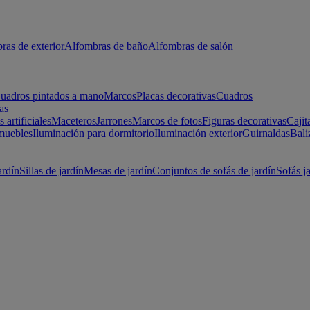
ras de exterior
Alfombras de baño
Alfombras de salón
uadros pintados a mano
Marcos
Placas decorativas
Cuadros
as
s artificiales
Maceteros
Jarrones
Marcos de fotos
Figuras decorativas
Cajit
muebles
Iluminación para dormitorio
Iluminación exterior
Guirnaldas
Bali
ardín
Sillas de jardín
Mesas de jardín
Conjuntos de sofás de jardín
Sofás j