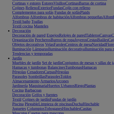
Cortinas y estores
Estores
Visillos
Cortinas
Barras de cortina
Cojines
Relleno
Exterior
Fundas
Cojín con relleno
Complementos para sofás
Fundas de sofás
Plaids
Alfombras
Alfombras de habitación
Alfombras pequeñas
Alfomb
Textil baño
Toallas
Textil cocina
Manteles
Decoración
Decoración de pared
Espejos
Relojes de pared
Tableros
Canvas
C
Organización
Percheros
Burros de ropa
Joyeros
Cestas
Baúles
Caj
Objetos decorativos
Velas
Faroles
Centros de mesa
Navidad
Flore
Iluminación
Lámparas
Iluminación decorativa
Iluminación para 
Tendencias y temporadas
Jardín
Muebles de jardín
Set de jardín
Conjuntos de mesas y sillas de j
Hamacas y tumbonas
Balancines
Tumbonas
Hamacas
Pérgolas
Cenadores
Carpas
Pérgolas
Parasoles
Sombrillas
Parasoles
Toldos
Almacenamiento
Armarios
Arcones
Jardinería
Maquinaria
Huertos Urbanos
Riego
Plantas
Cocina
Barbacoas
Decoración
Grifos y fuentes
Textil
Cojines de jardín
Fundas de jardín
Piscina
Plegable
Limpieza de piscinas
Ducha
Hinchable
Juguetes
Columpios
Toboganes
Hinchables
Casitas
Mascotas
Casetas para mascotas