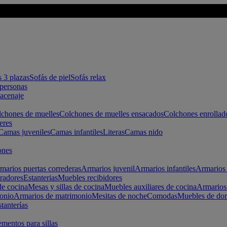
s 3 plazas
Sofás de piel
Sofás relax
apersonas
macenaje
chones de muelles
Colchones de muelles ensacados
Colchones enrollad
eres
Camas juveniles
Camas infantiles
Literas
Camas nido
ones
marios puertas correderas
Armarios juvenil
Armarios infantiles
Armarios 
radores
Estanterias
Muebles recibidores
e cocina
Mesas y sillas de cocina
Muebles auxiliares de cocina
Armarios
onio
Armarios de matrimonio
Mesitas de noche
Comodas
Muebles de dor
tanterías
entos para sillas