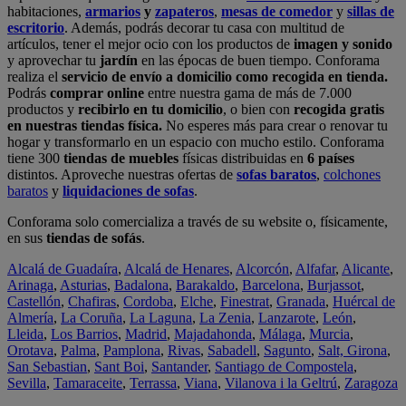
habitaciones,
armarios
y
zapateros
,
mesas de comedor
y
sillas de
escritorio
. Además, podrás decorar tu casa con multitud de
artículos, tener el mejor ocio con los productos de
imagen y sonido
y aprovechar tu
jardín
en las épocas de buen tiempo. Conforama
realiza el
servicio de envío a domicilio como recogida en tienda.
Podrás
comprar online
entre nuestra gama de más de 7.000
productos y
recibirlo en tu domicilio
, o bien con
recogida gratis
en nuestras tiendas física.
No esperes más para crear o renovar tu
hogar y transformarlo en un espacio con mucho estilo. Conforama
tiene 300
tiendas de muebles
físicas distribuidas en
6 países
distintos. Aproveche nuestras ofertas de
sofas baratos
,
colchones
baratos
y
liquidaciones de sofas
.
Conforama solo comercializa a través de su website o, físicamente,
en sus
tiendas de sofás
.
Alcalá de Guadaíra
,
Alcalá de Henares
,
Alcorcón
,
Alfafar
,
Alicante
,
Arinaga
,
Asturias
,
Badalona
,
Barakaldo
,
Barcelona
,
Burjassot
,
Castellón
,
Chafiras
,
Cordoba
,
Elche
,
Finestrat
,
Granada
,
Huércal de
Almería
,
La Coruña
,
La Laguna
,
La Zenia
,
Lanzarote
,
León
,
Lleida
,
Los Barrios
,
Madrid
,
Majadahonda
,
Málaga
,
Murcia
,
Orotava
,
Palma
,
Pamplona
,
Rivas
,
Sabadell
,
Sagunto
,
Salt, Girona
,
San Sebastian
,
Sant Boi
,
Santander
,
Santiago de Compostela
,
Sevilla
,
Tamaraceite
,
Terrassa
,
Viana
,
Vilanova i la Geltrú
,
Zaragoza