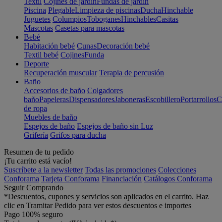
Textil
Cojines de jardín
Fundas de jardín
Piscina
Plegable
Limpieza de piscinas
Ducha
Hinchable
Juguetes
Columpios
Toboganes
Hinchables
Casitas
Mascotas
Casetas para mascotas
Bebé
Habitación bebé
Cunas
Decoración bebé
Textil bebé
Cojines
Funda
Deporte
Recuperación muscular
Terapia de percusión
Baño
Accesorios de baño
Colgadores
baño
Papeleras
Dispensadores
Jaboneras
Escobillero
Portarrollos
C
de ropa
Muebles de baño
Espejos de baño
Espejos de baño sin Luz
Grifería
Grifos para ducha
Resumen de tu pedido
¡Tu carrito está vacío!
Suscríbete a la newsletter
Todas las promociones
Colecciones
Conforama
Tarjeta Conforama
Financiación
Catálogos Conforama
Seguir Comprando
*Descuentos, cupones y servicios son aplicados en el carrito. Haz
clic en Tramitar Pedido para ver estos descuentos e importes
Pago 100% seguro