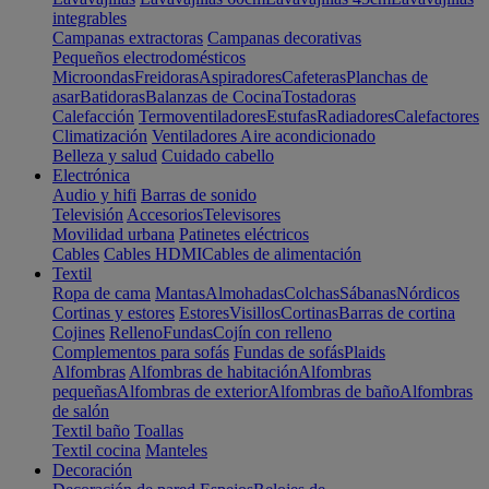
integrables
Campanas extractoras
Campanas decorativas
Pequeños electrodomésticos
Microondas
Freidoras
Aspiradores
Cafeteras
Planchas de
asar
Batidoras
Balanzas de Cocina
Tostadoras
Calefacción
Termoventiladores
Estufas
Radiadores
Calefactores
Climatización
Ventiladores
Aire acondicionado
Belleza y salud
Cuidado cabello
Electrónica
Audio y hifi
Barras de sonido
Televisión
Accesorios
Televisores
Movilidad urbana
Patinetes eléctricos
Cables
Cables HDMI
Cables de alimentación
Textil
Ropa de cama
Mantas
Almohadas
Colchas
Sábanas
Nórdicos
Cortinas y estores
Estores
Visillos
Cortinas
Barras de cortina
Cojines
Relleno
Fundas
Cojín con relleno
Complementos para sofás
Fundas de sofás
Plaids
Alfombras
Alfombras de habitación
Alfombras
pequeñas
Alfombras de exterior
Alfombras de baño
Alfombras
de salón
Textil baño
Toallas
Textil cocina
Manteles
Decoración