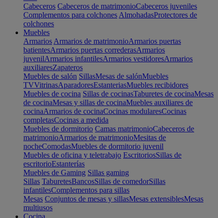
Cabeceros
Cabeceros de matrimonio
Cabeceros juveniles
Complementos para colchones
Almohadas
Protectores de
colchones
Muebles
Armarios
Armarios de matrimonio
Armarios puertas
batientes
Armarios puertas correderas
Armarios
juvenil
Armarios infantiles
Armarios vestidores
Armarios
auxiliares
Zapateros
Muebles de salón
Sillas
Mesas de salón
Muebles
TV
Vitrinas
Aparadores
Estanterias
Muebles recibidores
Muebles de cocina
Sillas de cocinas
Taburetes de cocina
Mesas
de cocina
Mesas y sillas de cocina
Muebles auxiliares de
cocina
Armarios de cocina
Cocinas modulares
Cocinas
completas
Cocinas a medida
Muebles de dormitorio
Camas matrimonio
Cabeceros de
matrimonio
Armarios de matrimonio
Mesitas de
noche
Comodas
Muebles de dormitorio juvenil
Muebles de oficina y teletrabajo
Escritorios
Sillas de
escritorio
Estanterías
Muebles de Gaming
Sillas gaming
Sillas
Taburetes
Bancos
Sillas de comedor
Sillas
infantiles
Complementos para sillas
Mesas
Conjuntos de mesas y sillas
Mesas extensibles
Mesas
multiusos
Cocina