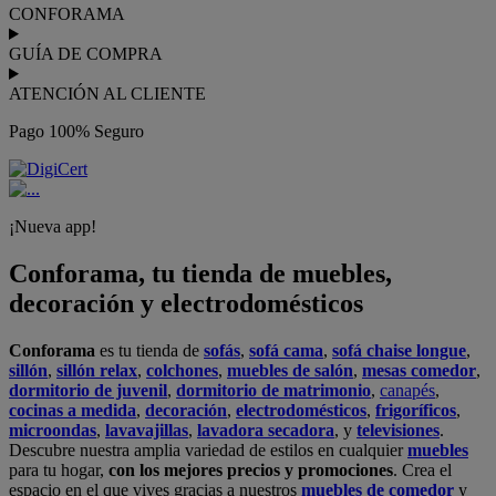
CONFORAMA
GUÍA DE COMPRA
ATENCIÓN AL CLIENTE
Pago 100% Seguro
¡Nueva app!
Conforama, tu tienda de muebles,
decoración y electrodomésticos
Conforama
es tu tienda de
sofás
,
sofá cama
,
sofá chaise longue
,
sillón
,
sillón relax
,
colchones
,
muebles de salón
,
mesas comedor
,
dormitorio de juvenil
,
dormitorio de matrimonio
,
canapés
,
cocinas a medida
,
decoración
,
electrodomésticos
,
frigoríficos
,
microondas
,
lavavajillas
,
lavadora secadora
, y
televisiones
.
Descubre nuestra amplia variedad de estilos en cualquier
muebles
para tu hogar,
con los mejores precios y promociones
. Crea el
espacio en el que vives gracias a nuestros
muebles de comedor
y