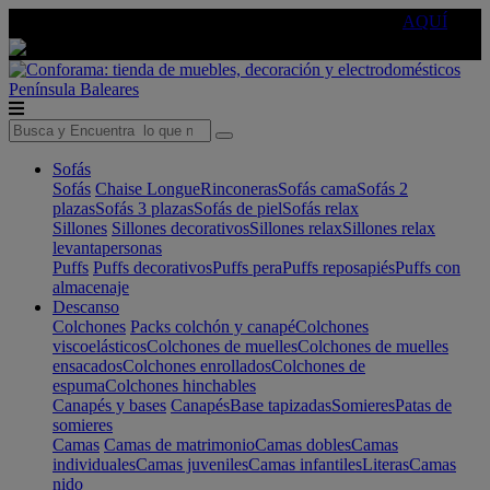
🔵Cambia tu electro con
-10% EXTRA
de descuento ☑️
AQUÍ
Península
Baleares
Sofás
Sofás
Chaise Longue
Rinconeras
Sofás cama
Sofás 2
plazas
Sofás 3 plazas
Sofás de piel
Sofás relax
Sillones
Sillones decorativos
Sillones relax
Sillones relax
levantapersonas
Puffs
Puffs decorativos
Puffs pera
Puffs reposapiés
Puffs con
almacenaje
Descanso
Colchones
Packs colchón y canapé
Colchones
viscoelásticos
Colchones de muelles
Colchones de muelles
ensacados
Colchones enrollados
Colchones de
espuma
Colchones hinchables
Canapés y bases
Canapés
Base tapizadas
Somieres
Patas de
somieres
Camas
Camas de matrimonio
Camas dobles
Camas
individuales
Camas juveniles
Camas infantiles
Literas
Camas
nido