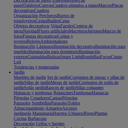
Decoración de pared
Espejos
Relojes de
pared
Tableros
Canvas
Cuadros pintados a mano
Marcos
Placas
decorativas
Cuadros
Organización
Percheros
Burros de
ropa
Joyeros
Cestas
Baúles
Cajas
Objetos decorativos
Velas
Faroles
Centros de
mesa
Navidad
Flores artificiales
Maceteros
Jarrones
Marcos de
fotos
Figuras decorativas
Cajitas y
joyeros
Relojes
Ambientadores
Iluminación
Lámparas
Iluminación decorativa
Iluminación para
muebles
Iluminación para dormitorio
Iluminación
exterior
Guirnaldas
Balizas
Smart Light
Bombillas
Focos
Cintas
Led
Tendencias y temporadas
Jardín
Muebles de jardín
Set de jardín
Conjuntos de mesas y sillas de
jardín
Sillas de jardín
Mesas de jardín
Conjuntos de sofás de
jardín
Sofás jardín
Bancos de jardín
Sillas colgantes
Hamacas y tumbonas
Balancines
Tumbonas
Hamacas
Pérgolas
Cenadores
Carpas
Pérgolas
Parasoles
Sombrillas
Parasoles
Toldos
Almacenamiento
Armarios
Arcones
Jardinería
Maquinaria
Huertos Urbanos
Riego
Plantas
Cocina
Barbacoas
Decoración
Grifos y fuentes