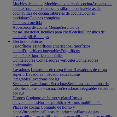
Muebles de cocina
Muebles auxiliares de cocina
Armarios de
cocina
Conjuntos de mesas y sillas de cocina
Mesas de
cocina
Sillas de cocina
Taburetes de cocina
Cocinas
modulares
Cocinas completas
Cocinas a medida
Accesorios de cocina
Menaje
Servicio de
mesa
Cubertería
Cuchillos para chef
Botellas
Utensilios de
cocina
Vajilla
Bandejas
Electrodomésticos
Frigoríficos
Frigoríficos americanos
Frigoríficos
combi
Frigoríficos integrables
Frigoríficos
pequeños
Frigoríficos portátiles
Congeladores
Congeladores verticales
Congeladores
horizontales
Lavadoras
Lavadoras de carga frontal
Lavadoras de carga
superior
Lavadoras - Secadoras
Lavadoras
integrables
Lavadoras por kg
Secadoras
Lavadoras - Secadoras
Secadoras con bomba de
calor
Secadoras de evacuación
Secadoras integrables
Secadoras
por Kg
Hornos
Conjunto de horno y placa
Hornos
convencionales
Hornos pirolíticos
Hornos multifunción
Placas de cocina
Conjunto de horno y
placa
Vitrocerámica
Placas de inducción
Placas de gas
Lavavajillas
Lavavajillas 60cm
Lavavajillas 45cm
Lavavajillas