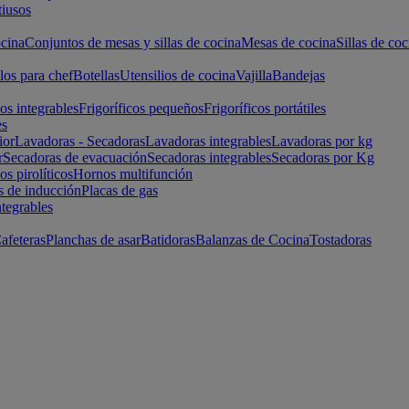
iusos
cina
Conjuntos de mesas y sillas de cocina
Mesas de cocina
Sillas de coc
los para chef
Botellas
Utensilios de cocina
Vajilla
Bandejas
cos integrables
Frigoríficos pequeños
Frigoríficos portátiles
es
ior
Lavadoras - Secadoras
Lavadoras integrables
Lavadoras por kg
r
Secadoras de evacuación
Secadoras integrables
Secadoras por Kg
s pirolíticos
Hornos multifunción
s de inducción
Placas de gas
ntegrables
afeteras
Planchas de asar
Batidoras
Balanzas de Cocina
Tostadoras