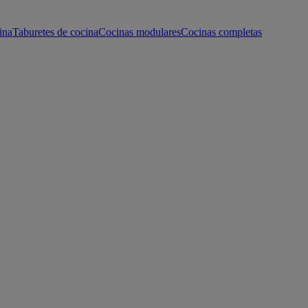
ina
Taburetes de cocina
Cocinas modulares
Cocinas completas