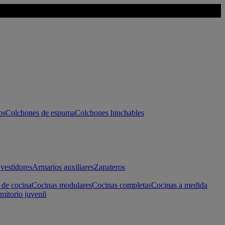
os
Colchones de espuma
Colchones hinchables
vestidores
Armarios auxiliares
Zapateros
 de cocina
Cocinas modulares
Cocinas completas
Cocinas a medida
mitorio juvenil