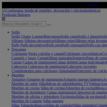
🔵Cambia tu electro con
-10% EXTRA
de descuento ☑️
AQUÍ
Península
Baleares
Sofás
Sofás
Chaise Longue
Rinconeras
Sofás cama
Sofás 2 plazas
Sofá
Sillones
Sillones decorativos
Sillones relax
Sillones relax levant
Puffs
Puffs decorativos
Puffs pera
Puffs reposapiés
Puffs con al
Descanso
Colchones
Packs colchón y canapé
Colchones viscoelásticos
Col
Canapés y bases
Canapés
Base tapizadas
Somieres
Patas de somi
Camas
Camas de matrimonio
Camas dobles
Camas individuales
Cabeceros
Cabeceros de matrimonio
Cabeceros juveniles
Complementos para colchones
Almohadas
Protectores de colch
Muebles
Armarios
Armarios de matrimonio
Armarios puertas batientes
Ar
Muebles de salón
Sillas
Mesas de salón
Muebles TV
Vitrinas
Apa
Muebles de cocina
Sillas de cocinas
Taburetes de cocina
Mesas d
Muebles de dormitorio
Camas matrimonio
Cabeceros de matrim
Muebles de oficina y teletrabajo
Escritorios
Sillas de escritorio
Es
Muebles de Gaming
Sillas gaming
Sillas
Taburetes
Bancos
Sillas de comedor
Sillas infantiles
Complem