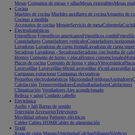
Mesas
Conjuntos de mesas y sillas
Mesas extensibles
Mesas mult
Cocina
Muebles de cocina
Muebles auxiliares de cocina
Armarios de co
Cocinas a medida
Accesorios de cocina
Menaje
Servicio de mesa
Cubertería
Cuchil
Electrodomésticos
Frigoríficos
Frigoríficos americanos
Frigoríficos combi
Frigorífi
Congeladores
Congeladores verticales
Congeladores horizontal
Lavadoras
Lavadoras de carga frontal
Lavadoras de carga super
Secadoras
Lavadoras - Secadoras
Secadoras con bomba de calo
Hornos
Conjunto de horno y placa
Hornos convencionales
Horno
Placas de cocina
Conjunto de horno y placa
Vitrocerámica
Placa
Lavavajillas
Lavavajillas 60cm
Lavavajillas 45cm
Lavavajillas i
Campanas extractoras
Campanas decorativas
Pequeños electrodomésticos
Microondas
Freidoras
Aspiradores
C
Calefacción
Termoventiladores
Estufas
Radiadores
Calefactores
Climatización
Ventiladores
Aire acondicionado
Belleza y salud
Cuidado cabello
Electrónica
Audio y hifi
Barras de sonido
Televisión
Accesorios
Televisores
Movilidad urbana
Patinetes eléctricos
Cables
Cables HDMI
Cables de alimentación
Textil
Ropa de cama
Mantas
Almohadas
Colchas
Sábanas
Nórdicos