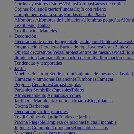
Cortinas y estores
Estores
Visillos
Cortinas
Barras de cortina
Cojines
Relleno
Exterior
Fundas
Cojín con relleno
Complementos para sofás
Fundas de sofás
Plaids
Alfombras
Alfombras de habitación
Alfombras pequeñas
Alfomb
Textil baño
Toallas
Textil cocina
Manteles
Decoración
Decoración de pared
Espejos
Relojes de pared
Tableros
Canvas
C
Organización
Percheros
Burros de ropa
Joyeros
Cestas
Baúles
Caj
Objetos decorativos
Velas
Faroles
Centros de mesa
Navidad
Flore
Iluminación
Lámparas
Iluminación decorativa
Iluminación para 
Tendencias y temporadas
Jardín
Muebles de jardín
Set de jardín
Conjuntos de mesas y sillas de j
Hamacas y tumbonas
Balancines
Tumbonas
Hamacas
Pérgolas
Cenadores
Carpas
Pérgolas
Parasoles
Sombrillas
Parasoles
Toldos
Almacenamiento
Armarios
Arcones
Jardinería
Maquinaria
Huertos Urbanos
Riego
Plantas
Cocina
Barbacoas
Decoración
Grifos y fuentes
Textil
Cojines de jardín
Fundas de jardín
Piscina
Plegable
Limpieza de piscinas
Ducha
Hinchable
Juguetes
Columpios
Toboganes
Hinchables
Casitas
Mascotas
Casetas para mascotas