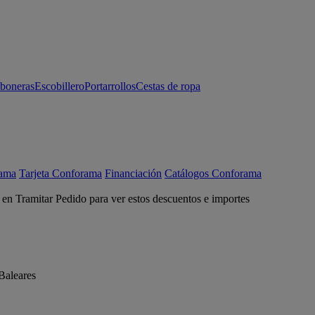
aboneras
Escobillero
Portarrollos
Cestas de ropa
rama
Tarjeta Conforama
Financiación
Catálogos Conforama
c en Tramitar Pedido para ver estos descuentos e importes
Baleares