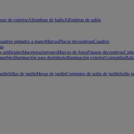
ras de exterior
Alfombras de baño
Alfombras de salón
uadros pintados a mano
Marcos
Placas decorativas
Cuadros
as
s artificiales
Maceteros
Jarrones
Marcos de fotos
Figuras decorativas
Cajit
muebles
Iluminación para dormitorio
Iluminación exterior
Guirnaldas
Bali
ardín
Sillas de jardín
Mesas de jardín
Conjuntos de sofás de jardín
Sofás j