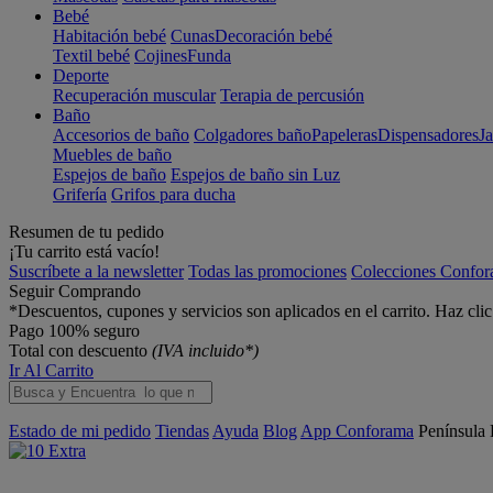
Bebé
Habitación bebé
Cunas
Decoración bebé
Textil bebé
Cojines
Funda
Deporte
Recuperación muscular
Terapia de percusión
Baño
Accesorios de baño
Colgadores baño
Papeleras
Dispensadores
J
Muebles de baño
Espejos de baño
Espejos de baño sin Luz
Grifería
Grifos para ducha
Resumen de tu pedido
¡Tu carrito está vacío!
Suscríbete a la newsletter
Todas las promociones
Colecciones Confo
Seguir Comprando
*Descuentos, cupones y servicios son aplicados en el carrito. Haz cli
Pago 100% seguro
Total con descuento
(IVA incluido*)
Ir Al Carrito
Estado de mi pedido
Tiendas
Ayuda
Blog
App Conforama
Península