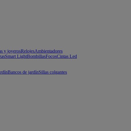
as y joyeros
Relojes
Ambientadores
zas
Smart Light
Bombillas
Focos
Cintas Led
ardín
Bancos de jardín
Sillas colgantes