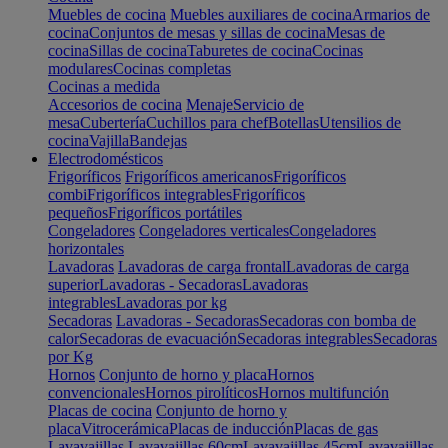
Muebles de cocina
Muebles auxiliares de cocina
Armarios de
cocina
Conjuntos de mesas y sillas de cocina
Mesas de
cocina
Sillas de cocina
Taburetes de cocina
Cocinas
modulares
Cocinas completas
Cocinas a medida
Accesorios de cocina
Menaje
Servicio de
mesa
Cubertería
Cuchillos para chef
Botellas
Utensilios de
cocina
Vajilla
Bandejas
Electrodomésticos
Frigoríficos
Frigoríficos americanos
Frigoríficos
combi
Frigoríficos integrables
Frigoríficos
pequeños
Frigoríficos portátiles
Congeladores
Congeladores verticales
Congeladores
horizontales
Lavadoras
Lavadoras de carga frontal
Lavadoras de carga
superior
Lavadoras - Secadoras
Lavadoras
integrables
Lavadoras por kg
Secadoras
Lavadoras - Secadoras
Secadoras con bomba de
calor
Secadoras de evacuación
Secadoras integrables
Secadoras
por Kg
Hornos
Conjunto de horno y placa
Hornos
convencionales
Hornos pirolíticos
Hornos multifunción
Placas de cocina
Conjunto de horno y
placa
Vitrocerámica
Placas de inducción
Placas de gas
Lavavajillas
Lavavajillas 60cm
Lavavajillas 45cm
Lavavajillas