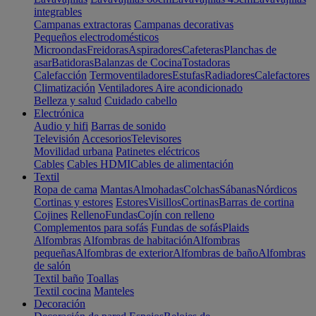
integrables
Campanas extractoras
Campanas decorativas
Pequeños electrodomésticos
Microondas
Freidoras
Aspiradores
Cafeteras
Planchas de
asar
Batidoras
Balanzas de Cocina
Tostadoras
Calefacción
Termoventiladores
Estufas
Radiadores
Calefactores
Climatización
Ventiladores
Aire acondicionado
Belleza y salud
Cuidado cabello
Electrónica
Audio y hifi
Barras de sonido
Televisión
Accesorios
Televisores
Movilidad urbana
Patinetes eléctricos
Cables
Cables HDMI
Cables de alimentación
Textil
Ropa de cama
Mantas
Almohadas
Colchas
Sábanas
Nórdicos
Cortinas y estores
Estores
Visillos
Cortinas
Barras de cortina
Cojines
Relleno
Fundas
Cojín con relleno
Complementos para sofás
Fundas de sofás
Plaids
Alfombras
Alfombras de habitación
Alfombras
pequeñas
Alfombras de exterior
Alfombras de baño
Alfombras
de salón
Textil baño
Toallas
Textil cocina
Manteles
Decoración