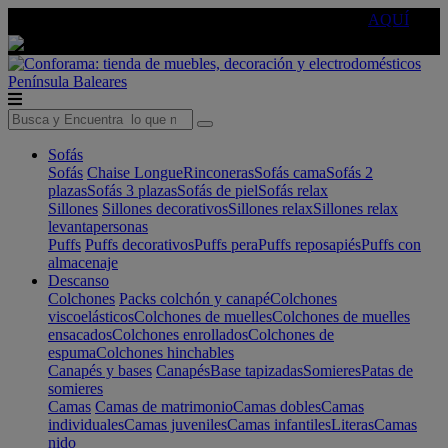
🔵Cambia tu electro con
-10% EXTRA
de descuento ☑️
AQUÍ
Península
Baleares
Sofás
Sofás
Chaise Longue
Rinconeras
Sofás cama
Sofás 2
plazas
Sofás 3 plazas
Sofás de piel
Sofás relax
Sillones
Sillones decorativos
Sillones relax
Sillones relax
levantapersonas
Puffs
Puffs decorativos
Puffs pera
Puffs reposapiés
Puffs con
almacenaje
Descanso
Colchones
Packs colchón y canapé
Colchones
viscoelásticos
Colchones de muelles
Colchones de muelles
ensacados
Colchones enrollados
Colchones de
espuma
Colchones hinchables
Canapés y bases
Canapés
Base tapizadas
Somieres
Patas de
somieres
Camas
Camas de matrimonio
Camas dobles
Camas
individuales
Camas juveniles
Camas infantiles
Literas
Camas
nido