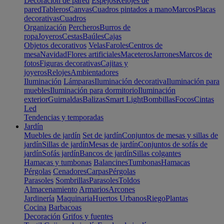
Decoración de pared
Espejos
Relojes de
pared
Tableros
Canvas
Cuadros pintados a mano
Marcos
Placas
decorativas
Cuadros
Organización
Percheros
Burros de
ropa
Joyeros
Cestas
Baúles
Cajas
Objetos decorativos
Velas
Faroles
Centros de
mesa
Navidad
Flores artificiales
Maceteros
Jarrones
Marcos de
fotos
Figuras decorativas
Cajitas y
joyeros
Relojes
Ambientadores
Iluminación
Lámparas
Iluminación decorativa
Iluminación para
muebles
Iluminación para dormitorio
Iluminación
exterior
Guirnaldas
Balizas
Smart Light
Bombillas
Focos
Cintas
Led
Tendencias y temporadas
Jardín
Muebles de jardín
Set de jardín
Conjuntos de mesas y sillas de
jardín
Sillas de jardín
Mesas de jardín
Conjuntos de sofás de
jardín
Sofás jardín
Bancos de jardín
Sillas colgantes
Hamacas y tumbonas
Balancines
Tumbonas
Hamacas
Pérgolas
Cenadores
Carpas
Pérgolas
Parasoles
Sombrillas
Parasoles
Toldos
Almacenamiento
Armarios
Arcones
Jardinería
Maquinaria
Huertos Urbanos
Riego
Plantas
Cocina
Barbacoas
Decoración
Grifos y fuentes