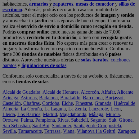
habitaciones,
armarios
y
zapateros
,
mesas de comedor
y
sillas de
escritorio
. Además, podrás decorar tu casa con multitud de
artículos, tener el mejor ocio con los productos de
imagen y sonido
y aprovechar tu
jardín
en las épocas de buen tiempo. Conforama
realiza el
servicio de envío a domicilio como recogida en tienda.
Podrás
comprar online
entre nuestra gama de más de 7.000
productos y
recibirlo en tu domicilio
, o bien con
recogida gratis
en nuestras tiendas física.
No esperes más para crear o renovar tu
hogar y transformarlo en un espacio con mucho estilo. Conforama
tiene 300
tiendas de muebles
físicas distribuidas en
6 países
distintos. Aproveche nuestras ofertas de
sofas baratos
,
colchones
baratos
y
liquidaciones de sofas
.
Conforama solo comercializa a través de su website o, físicamente,
en sus
tiendas de sofás
.
Alcalá de Guadaíra
,
Alcalá de Henares
,
Alcorcón
,
Alfafar
,
Alicante
,
Arinaga
,
Asturias
,
Badalona
,
Barakaldo
,
Barcelona
,
Burjassot
,
Castellón
,
Chafiras
,
Cordoba
,
Elche
,
Finestrat
,
Granada
,
Huércal de
Almería
,
La Coruña
,
La Laguna
,
La Zenia
,
Lanzarote
,
León
,
Lleida
,
Los Barrios
,
Madrid
,
Majadahonda
,
Málaga
,
Murcia
,
Orotava
,
Palma
,
Pamplona
,
Rivas
,
Sabadell
,
Sagunto
,
Salt, Girona
,
San Sebastian
,
Sant Boi
,
Santander
,
Santiago de Compostela
,
Sevilla
,
Tamaraceite
,
Terrassa
,
Viana
,
Vilanova i la Geltrú
,
Zaragoza