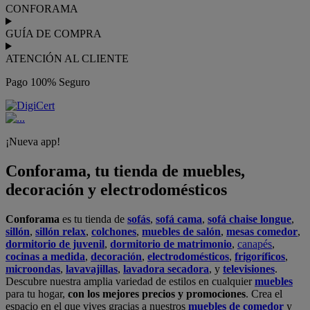
CONFORAMA
GUÍA DE COMPRA
ATENCIÓN AL CLIENTE
Pago 100% Seguro
¡Nueva app!
Conforama, tu tienda de muebles,
decoración y electrodomésticos
Conforama
es tu tienda de
sofás
,
sofá cama
,
sofá chaise longue
,
sillón
,
sillón relax
,
colchones
,
muebles de salón
,
mesas comedor
,
dormitorio de juvenil
,
dormitorio de matrimonio
,
canapés
,
cocinas a medida
,
decoración
,
electrodomésticos
,
frigoríficos
,
microondas
,
lavavajillas
,
lavadora secadora
, y
televisiones
.
Descubre nuestra amplia variedad de estilos en cualquier
muebles
para tu hogar,
con los mejores precios y promociones
. Crea el
espacio en el que vives gracias a nuestros
muebles de comedor
y