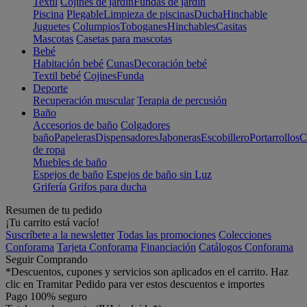
Textil
Cojines de jardín
Fundas de jardín
Piscina
Plegable
Limpieza de piscinas
Ducha
Hinchable
Juguetes
Columpios
Toboganes
Hinchables
Casitas
Mascotas
Casetas para mascotas
Bebé
Habitación bebé
Cunas
Decoración bebé
Textil bebé
Cojines
Funda
Deporte
Recuperación muscular
Terapia de percusión
Baño
Accesorios de baño
Colgadores
baño
Papeleras
Dispensadores
Jaboneras
Escobillero
Portarrollos
C
de ropa
Muebles de baño
Espejos de baño
Espejos de baño sin Luz
Grifería
Grifos para ducha
Resumen de tu pedido
¡Tu carrito está vacío!
Suscríbete a la newsletter
Todas las promociones
Colecciones
Conforama
Tarjeta Conforama
Financiación
Catálogos Conforama
Seguir Comprando
*Descuentos, cupones y servicios son aplicados en el carrito. Haz
clic en Tramitar Pedido para ver estos descuentos e importes
Pago 100% seguro