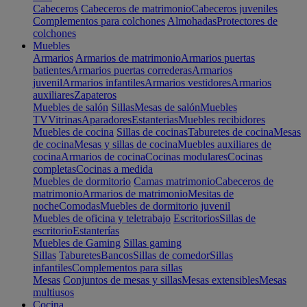
Cabeceros
Cabeceros de matrimonio
Cabeceros juveniles
Complementos para colchones
Almohadas
Protectores de
colchones
Muebles
Armarios
Armarios de matrimonio
Armarios puertas
batientes
Armarios puertas correderas
Armarios
juvenil
Armarios infantiles
Armarios vestidores
Armarios
auxiliares
Zapateros
Muebles de salón
Sillas
Mesas de salón
Muebles
TV
Vitrinas
Aparadores
Estanterias
Muebles recibidores
Muebles de cocina
Sillas de cocinas
Taburetes de cocina
Mesas
de cocina
Mesas y sillas de cocina
Muebles auxiliares de
cocina
Armarios de cocina
Cocinas modulares
Cocinas
completas
Cocinas a medida
Muebles de dormitorio
Camas matrimonio
Cabeceros de
matrimonio
Armarios de matrimonio
Mesitas de
noche
Comodas
Muebles de dormitorio juvenil
Muebles de oficina y teletrabajo
Escritorios
Sillas de
escritorio
Estanterías
Muebles de Gaming
Sillas gaming
Sillas
Taburetes
Bancos
Sillas de comedor
Sillas
infantiles
Complementos para sillas
Mesas
Conjuntos de mesas y sillas
Mesas extensibles
Mesas
multiusos
Cocina