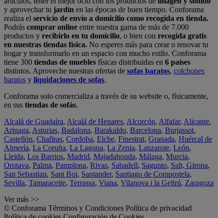
artículos, tener el mejor ocio con los productos de
imagen y sonido
y aprovechar tu
jardín
en las épocas de buen tiempo. Conforama
realiza el
servicio de envío a domicilio como recogida en tienda.
Podrás
comprar online
entre nuestra gama de más de 7.000
productos y
recibirlo en tu domicilio
, o bien con
recogida gratis
en nuestras tiendas física.
No esperes más para crear o renovar tu
hogar y transformarlo en un espacio con mucho estilo. Conforama
tiene 300
tiendas de muebles
físicas distribuidas en
6 países
distintos. Aproveche nuestras ofertas de
sofas baratos
,
colchones
baratos
y
liquidaciones de sofas
.
Conforama solo comercializa a través de su website o, físicamente,
en sus
tiendas de sofás
.
Alcalá de Guadaíra
,
Alcalá de Henares
,
Alcorcón
,
Alfafar
,
Alicante
,
Arinaga
,
Asturias
,
Badalona
,
Barakaldo
,
Barcelona
,
Burjassot
,
Castellón
,
Chafiras
,
Cordoba
,
Elche
,
Finestrat
,
Granada
,
Huércal de
Almería
,
La Coruña
,
La Laguna
,
La Zenia
,
Lanzarote
,
León
,
Lleida
,
Los Barrios
,
Madrid
,
Majadahonda
,
Málaga
,
Murcia
,
Orotava
,
Palma
,
Pamplona
,
Rivas
,
Sabadell
,
Sagunto
,
Salt, Girona
,
San Sebastian
,
Sant Boi
,
Santander
,
Santiago de Compostela
,
Sevilla
,
Tamaraceite
,
Terrassa
,
Viana
,
Vilanova i la Geltrú
,
Zaragoza
Ver más >>
© Conforama
Términos y Condiciones
Política de privacidad
Política de cookies
Configuración de Cookies