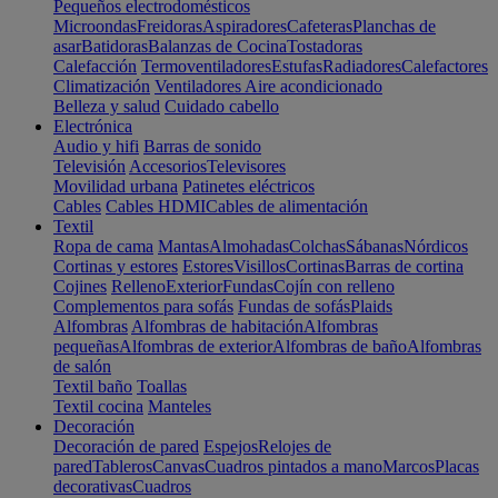
Pequeños electrodomésticos
Microondas
Freidoras
Aspiradores
Cafeteras
Planchas de
asar
Batidoras
Balanzas de Cocina
Tostadoras
Calefacción
Termoventiladores
Estufas
Radiadores
Calefactores
Climatización
Ventiladores
Aire acondicionado
Belleza y salud
Cuidado cabello
Electrónica
Audio y hifi
Barras de sonido
Televisión
Accesorios
Televisores
Movilidad urbana
Patinetes eléctricos
Cables
Cables HDMI
Cables de alimentación
Textil
Ropa de cama
Mantas
Almohadas
Colchas
Sábanas
Nórdicos
Cortinas y estores
Estores
Visillos
Cortinas
Barras de cortina
Cojines
Relleno
Exterior
Fundas
Cojín con relleno
Complementos para sofás
Fundas de sofás
Plaids
Alfombras
Alfombras de habitación
Alfombras
pequeñas
Alfombras de exterior
Alfombras de baño
Alfombras
de salón
Textil baño
Toallas
Textil cocina
Manteles
Decoración
Decoración de pared
Espejos
Relojes de
pared
Tableros
Canvas
Cuadros pintados a mano
Marcos
Placas
decorativas
Cuadros