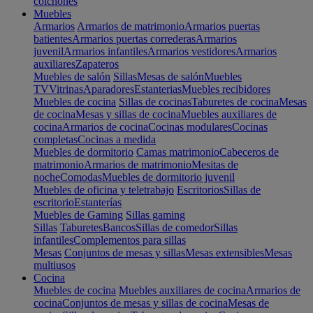
colchones
Muebles
Armarios
Armarios de matrimonio
Armarios puertas
batientes
Armarios puertas correderas
Armarios
juvenil
Armarios infantiles
Armarios vestidores
Armarios
auxiliares
Zapateros
Muebles de salón
Sillas
Mesas de salón
Muebles
TV
Vitrinas
Aparadores
Estanterias
Muebles recibidores
Muebles de cocina
Sillas de cocinas
Taburetes de cocina
Mesas
de cocina
Mesas y sillas de cocina
Muebles auxiliares de
cocina
Armarios de cocina
Cocinas modulares
Cocinas
completas
Cocinas a medida
Muebles de dormitorio
Camas matrimonio
Cabeceros de
matrimonio
Armarios de matrimonio
Mesitas de
noche
Comodas
Muebles de dormitorio juvenil
Muebles de oficina y teletrabajo
Escritorios
Sillas de
escritorio
Estanterías
Muebles de Gaming
Sillas gaming
Sillas
Taburetes
Bancos
Sillas de comedor
Sillas
infantiles
Complementos para sillas
Mesas
Conjuntos de mesas y sillas
Mesas extensibles
Mesas
multiusos
Cocina
Muebles de cocina
Muebles auxiliares de cocina
Armarios de
cocina
Conjuntos de mesas y sillas de cocina
Mesas de