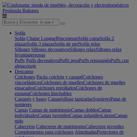
Península
Baleares
Sofás
Sofás
Chaise Longue
Rinconeras
Sofás cama
Sofás 2
plazas
Sofás 3 plazas
Sofás de piel
Sofás relax
Sillones
Sillones decorativos
Sillones relax
Sillones relax
levantapersonas
Puffs
Puffs decorativos
Puffs pera
Puffs reposapiés
Puffs con
almacenaje
Descanso
Colchones
Packs colchón y canapé
Colchones
viscoelásticos
Colchones de muelles
Colchones de muelles
ensacados
Colchones enrollados
Colchones de
espuma
Colchones hinchables
Canapés y bases
Canapés
Base tapizadas
Somieres
Patas de
somieres
Camas
Camas de matrimonio
Camas dobles
Camas
individuales
Camas juveniles
Camas infantiles
Literas
Camas
nido
Cabeceros
Cabeceros de matrimonio
Cabeceros juveniles
Complementos para colchones
Almohadas
Protectores de