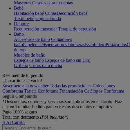
Mascotas
Casetas para mascotas
Bebé
Habitación bebé
Cunas
Decoración bebé
Textil bebé
Cojines
Funda
Deporte
Recuperación muscular
Terapia de percusión
Baño
Accesorios de baño
Colgadores
baño
Papeleras
Dispensadores
Jaboneras
Escobillero
Portarrollos
C
de ropa
Muebles de baño
Espejos de baño
Espejos de baño sin Luz
Grifería
Grifos para ducha
Resumen de tu pedido
¡Tu carrito está vacío!
Suscríbete a la newsletter
Todas las promociones
Colecciones
Conforama
Tarjeta Conforama
Financiación
Catálogos Conforama
Seguir Comprando
*Descuentos, cupones y servicios son aplicados en el carrito. Haz
clic en Tramitar Pedido para ver estos descuentos e importes
Pago 100% seguro
Total con descuento
(IVA incluido*)
Ir Al Carrito