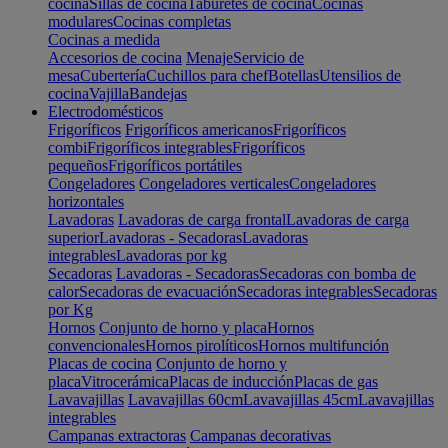
cocina
Sillas de cocina
Taburetes de cocina
Cocinas
modulares
Cocinas completas
Cocinas a medida
Accesorios de cocina
Menaje
Servicio de
mesa
Cubertería
Cuchillos para chef
Botellas
Utensilios de
cocina
Vajilla
Bandejas
Electrodomésticos
Frigoríficos
Frigoríficos americanos
Frigoríficos
combi
Frigoríficos integrables
Frigoríficos
pequeños
Frigoríficos portátiles
Congeladores
Congeladores verticales
Congeladores
horizontales
Lavadoras
Lavadoras de carga frontal
Lavadoras de carga
superior
Lavadoras - Secadoras
Lavadoras
integrables
Lavadoras por kg
Secadoras
Lavadoras - Secadoras
Secadoras con bomba de
calor
Secadoras de evacuación
Secadoras integrables
Secadoras
por Kg
Hornos
Conjunto de horno y placa
Hornos
convencionales
Hornos pirolíticos
Hornos multifunción
Placas de cocina
Conjunto de horno y
placa
Vitrocerámica
Placas de inducción
Placas de gas
Lavavajillas
Lavavajillas 60cm
Lavavajillas 45cm
Lavavajillas
integrables
Campanas extractoras
Campanas decorativas