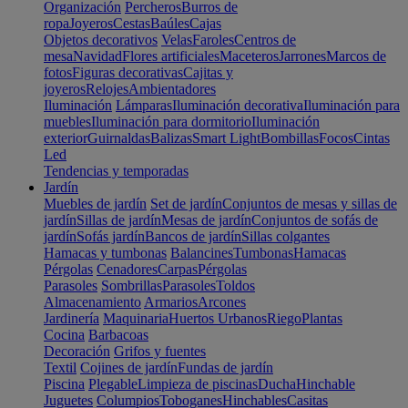
Organización
Percheros
Burros de
ropa
Joyeros
Cestas
Baúles
Cajas
Objetos decorativos
Velas
Faroles
Centros de
mesa
Navidad
Flores artificiales
Maceteros
Jarrones
Marcos de
fotos
Figuras decorativas
Cajitas y
joyeros
Relojes
Ambientadores
Iluminación
Lámparas
Iluminación decorativa
Iluminación para
muebles
Iluminación para dormitorio
Iluminación
exterior
Guirnaldas
Balizas
Smart Light
Bombillas
Focos
Cintas
Led
Tendencias y temporadas
Jardín
Muebles de jardín
Set de jardín
Conjuntos de mesas y sillas de
jardín
Sillas de jardín
Mesas de jardín
Conjuntos de sofás de
jardín
Sofás jardín
Bancos de jardín
Sillas colgantes
Hamacas y tumbonas
Balancines
Tumbonas
Hamacas
Pérgolas
Cenadores
Carpas
Pérgolas
Parasoles
Sombrillas
Parasoles
Toldos
Almacenamiento
Armarios
Arcones
Jardinería
Maquinaria
Huertos Urbanos
Riego
Plantas
Cocina
Barbacoas
Decoración
Grifos y fuentes
Textil
Cojines de jardín
Fundas de jardín
Piscina
Plegable
Limpieza de piscinas
Ducha
Hinchable
Juguetes
Columpios
Toboganes
Hinchables
Casitas