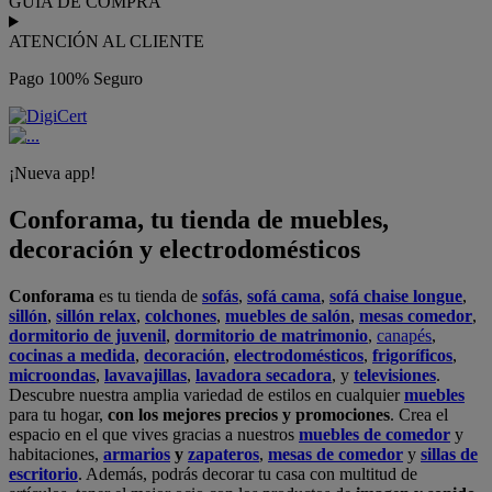
GUÍA DE COMPRA
ATENCIÓN AL CLIENTE
Pago 100% Seguro
¡Nueva app!
Conforama, tu tienda de muebles,
decoración y electrodomésticos
Conforama
es tu tienda de
sofás
,
sofá cama
,
sofá chaise longue
,
sillón
,
sillón relax
,
colchones
,
muebles de salón
,
mesas comedor
,
dormitorio de juvenil
,
dormitorio de matrimonio
,
canapés
,
cocinas a medida
,
decoración
,
electrodomésticos
,
frigoríficos
,
microondas
,
lavavajillas
,
lavadora secadora
, y
televisiones
.
Descubre nuestra amplia variedad de estilos en cualquier
muebles
para tu hogar,
con los mejores precios y promociones
. Crea el
espacio en el que vives gracias a nuestros
muebles de comedor
y
habitaciones,
armarios
y
zapateros
,
mesas de comedor
y
sillas de
escritorio
. Además, podrás decorar tu casa con multitud de