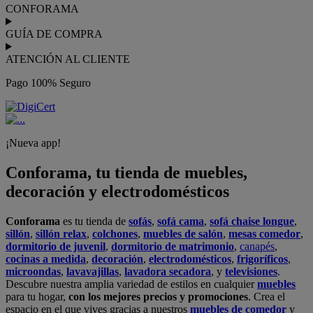
CONFORAMA
GUÍA DE COMPRA
ATENCIÓN AL CLIENTE
Pago 100% Seguro
¡Nueva app!
Conforama, tu tienda de muebles,
decoración y electrodomésticos
Conforama
es tu tienda de
sofás
,
sofá cama
,
sofá chaise longue
,
sillón
,
sillón relax
,
colchones
,
muebles de salón
,
mesas comedor
,
dormitorio de juvenil
,
dormitorio de matrimonio
,
canapés
,
cocinas a medida
,
decoración
,
electrodomésticos
,
frigoríficos
,
microondas
,
lavavajillas
,
lavadora secadora
, y
televisiones
.
Descubre nuestra amplia variedad de estilos en cualquier
muebles
para tu hogar,
con los mejores precios y promociones
. Crea el
espacio en el que vives gracias a nuestros
muebles de comedor
y