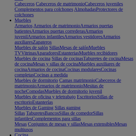
Cabeceros
Cabeceros de matrimonio
Cabeceros juveniles
Complementos para colchones
Almohadas
Protectores de
colchones
Muebles
Armarios
Armarios de matrimonio
Armarios puertas
batientes
Armarios puertas correderas
Armarios
juvenil
Armarios infantiles
Armarios vestidores
Armarios
auxiliares
Zapateros
Muebles de salón
Sillas
Mesas de salón
Muebles
TV
Vitrinas
Aparadores
Estanterias
Muebles recibidores
Muebles de cocina
Sillas de cocinas
Taburetes de cocina
Mesas
de cocina
Mesas y sillas de cocina
Muebles auxiliares de
cocina
Armarios de cocina
Cocinas modulares
Cocinas
completas
Cocinas a medida
Muebles de dormitorio
Camas matrimonio
Cabeceros de
matrimonio
Armarios de matrimonio
Mesitas de
noche
Comodas
Muebles de dormitorio juvenil
Muebles de oficina y teletrabajo
Escritorios
Sillas de
escritorio
Estanterías
Muebles de Gaming
Sillas gaming
Sillas
Taburetes
Bancos
Sillas de comedor
Sillas
infantiles
Complementos para sillas
Mesas
Conjuntos de mesas y sillas
Mesas extensibles
Mesas
multiusos
Cocina