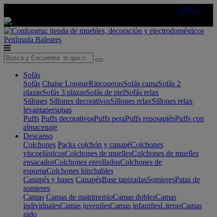
🔵Cambia tu electro con
-10% EXTRA
de descuento ☑️
AQUÍ
Península
Baleares
Sofás
Sofás
Chaise Longue
Rinconeras
Sofás cama
Sofás 2
plazas
Sofás 3 plazas
Sofás de piel
Sofás relax
Sillones
Sillones decorativos
Sillones relax
Sillones relax
levantapersonas
Puffs
Puffs decorativos
Puffs pera
Puffs reposapiés
Puffs con
almacenaje
Descanso
Colchones
Packs colchón y canapé
Colchones
viscoelásticos
Colchones de muelles
Colchones de muelles
ensacados
Colchones enrollados
Colchones de
espuma
Colchones hinchables
Canapés y bases
Canapés
Base tapizadas
Somieres
Patas de
somieres
Camas
Camas de matrimonio
Camas dobles
Camas
individuales
Camas juveniles
Camas infantiles
Literas
Camas
nido