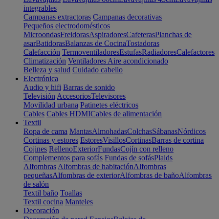
integrables
Campanas extractoras
Campanas decorativas
Pequeños electrodomésticos
Microondas
Freidoras
Aspiradores
Cafeteras
Planchas de
asar
Batidoras
Balanzas de Cocina
Tostadoras
Calefacción
Termoventiladores
Estufas
Radiadores
Calefactores
Climatización
Ventiladores
Aire acondicionado
Belleza y salud
Cuidado cabello
Electrónica
Audio y hifi
Barras de sonido
Televisión
Accesorios
Televisores
Movilidad urbana
Patinetes eléctricos
Cables
Cables HDMI
Cables de alimentación
Textil
Ropa de cama
Mantas
Almohadas
Colchas
Sábanas
Nórdicos
Cortinas y estores
Estores
Visillos
Cortinas
Barras de cortina
Cojines
Relleno
Exterior
Fundas
Cojín con relleno
Complementos para sofás
Fundas de sofás
Plaids
Alfombras
Alfombras de habitación
Alfombras
pequeñas
Alfombras de exterior
Alfombras de baño
Alfombras
de salón
Textil baño
Toallas
Textil cocina
Manteles
Decoración