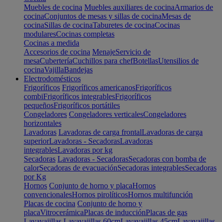
Muebles de cocina
Muebles auxiliares de cocina
Armarios de
cocina
Conjuntos de mesas y sillas de cocina
Mesas de
cocina
Sillas de cocina
Taburetes de cocina
Cocinas
modulares
Cocinas completas
Cocinas a medida
Accesorios de cocina
Menaje
Servicio de
mesa
Cubertería
Cuchillos para chef
Botellas
Utensilios de
cocina
Vajilla
Bandejas
Electrodomésticos
Frigoríficos
Frigoríficos americanos
Frigoríficos
combi
Frigoríficos integrables
Frigoríficos
pequeños
Frigoríficos portátiles
Congeladores
Congeladores verticales
Congeladores
horizontales
Lavadoras
Lavadoras de carga frontal
Lavadoras de carga
superior
Lavadoras - Secadoras
Lavadoras
integrables
Lavadoras por kg
Secadoras
Lavadoras - Secadoras
Secadoras con bomba de
calor
Secadoras de evacuación
Secadoras integrables
Secadoras
por Kg
Hornos
Conjunto de horno y placa
Hornos
convencionales
Hornos pirolíticos
Hornos multifunción
Placas de cocina
Conjunto de horno y
placa
Vitrocerámica
Placas de inducción
Placas de gas
Lavavajillas
Lavavajillas 60cm
Lavavajillas 45cm
Lavavajillas