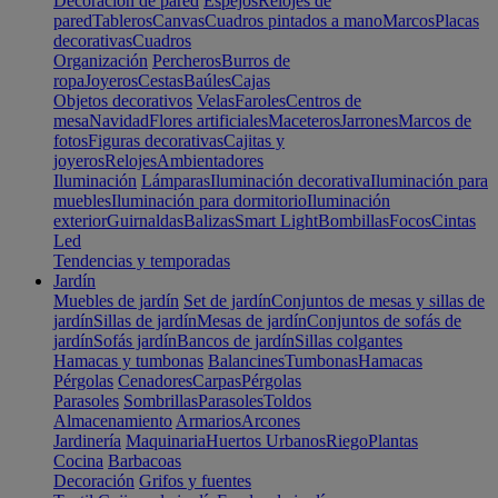
Decoración de pared
Espejos
Relojes de
pared
Tableros
Canvas
Cuadros pintados a mano
Marcos
Placas
decorativas
Cuadros
Organización
Percheros
Burros de
ropa
Joyeros
Cestas
Baúles
Cajas
Objetos decorativos
Velas
Faroles
Centros de
mesa
Navidad
Flores artificiales
Maceteros
Jarrones
Marcos de
fotos
Figuras decorativas
Cajitas y
joyeros
Relojes
Ambientadores
Iluminación
Lámparas
Iluminación decorativa
Iluminación para
muebles
Iluminación para dormitorio
Iluminación
exterior
Guirnaldas
Balizas
Smart Light
Bombillas
Focos
Cintas
Led
Tendencias y temporadas
Jardín
Muebles de jardín
Set de jardín
Conjuntos de mesas y sillas de
jardín
Sillas de jardín
Mesas de jardín
Conjuntos de sofás de
jardín
Sofás jardín
Bancos de jardín
Sillas colgantes
Hamacas y tumbonas
Balancines
Tumbonas
Hamacas
Pérgolas
Cenadores
Carpas
Pérgolas
Parasoles
Sombrillas
Parasoles
Toldos
Almacenamiento
Armarios
Arcones
Jardinería
Maquinaria
Huertos Urbanos
Riego
Plantas
Cocina
Barbacoas
Decoración
Grifos y fuentes