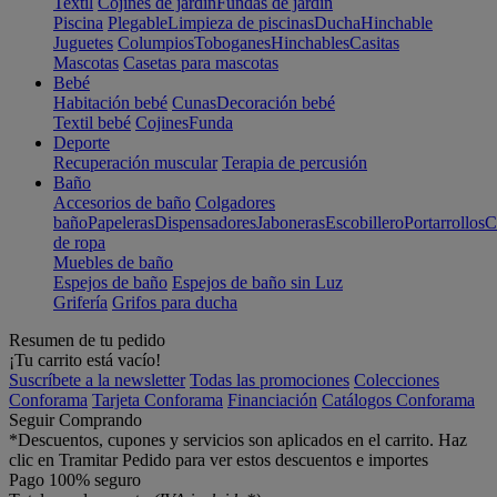
Textil
Cojines de jardín
Fundas de jardín
Piscina
Plegable
Limpieza de piscinas
Ducha
Hinchable
Juguetes
Columpios
Toboganes
Hinchables
Casitas
Mascotas
Casetas para mascotas
Bebé
Habitación bebé
Cunas
Decoración bebé
Textil bebé
Cojines
Funda
Deporte
Recuperación muscular
Terapia de percusión
Baño
Accesorios de baño
Colgadores
baño
Papeleras
Dispensadores
Jaboneras
Escobillero
Portarrollos
C
de ropa
Muebles de baño
Espejos de baño
Espejos de baño sin Luz
Grifería
Grifos para ducha
Resumen de tu pedido
¡Tu carrito está vacío!
Suscríbete a la newsletter
Todas las promociones
Colecciones
Conforama
Tarjeta Conforama
Financiación
Catálogos Conforama
Seguir Comprando
*Descuentos, cupones y servicios son aplicados en el carrito. Haz
clic en Tramitar Pedido para ver estos descuentos e importes
Pago 100% seguro