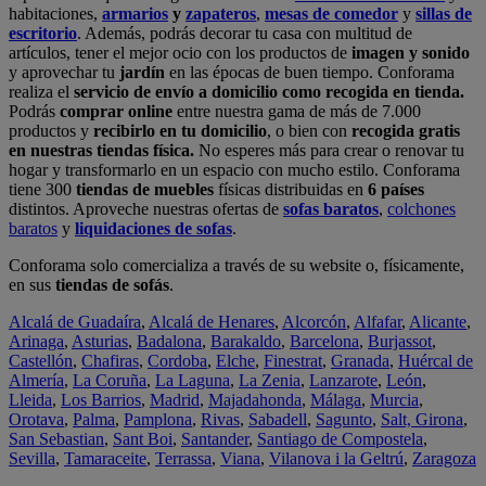
habitaciones,
armarios
y
zapateros
,
mesas de comedor
y
sillas de
escritorio
. Además, podrás decorar tu casa con multitud de
artículos, tener el mejor ocio con los productos de
imagen y sonido
y aprovechar tu
jardín
en las épocas de buen tiempo. Conforama
realiza el
servicio de envío a domicilio como recogida en tienda.
Podrás
comprar online
entre nuestra gama de más de 7.000
productos y
recibirlo en tu domicilio
, o bien con
recogida gratis
en nuestras tiendas física.
No esperes más para crear o renovar tu
hogar y transformarlo en un espacio con mucho estilo. Conforama
tiene 300
tiendas de muebles
físicas distribuidas en
6 países
distintos. Aproveche nuestras ofertas de
sofas baratos
,
colchones
baratos
y
liquidaciones de sofas
.
Conforama solo comercializa a través de su website o, físicamente,
en sus
tiendas de sofás
.
Alcalá de Guadaíra
,
Alcalá de Henares
,
Alcorcón
,
Alfafar
,
Alicante
,
Arinaga
,
Asturias
,
Badalona
,
Barakaldo
,
Barcelona
,
Burjassot
,
Castellón
,
Chafiras
,
Cordoba
,
Elche
,
Finestrat
,
Granada
,
Huércal de
Almería
,
La Coruña
,
La Laguna
,
La Zenia
,
Lanzarote
,
León
,
Lleida
,
Los Barrios
,
Madrid
,
Majadahonda
,
Málaga
,
Murcia
,
Orotava
,
Palma
,
Pamplona
,
Rivas
,
Sabadell
,
Sagunto
,
Salt, Girona
,
San Sebastian
,
Sant Boi
,
Santander
,
Santiago de Compostela
,
Sevilla
,
Tamaraceite
,
Terrassa
,
Viana
,
Vilanova i la Geltrú
,
Zaragoza