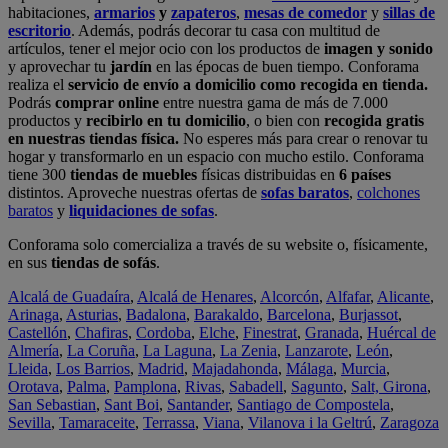
habitaciones,
armarios
y
zapateros
,
mesas de comedor
y
sillas de
escritorio
. Además, podrás decorar tu casa con multitud de
artículos, tener el mejor ocio con los productos de
imagen y sonido
y aprovechar tu
jardín
en las épocas de buen tiempo. Conforama
realiza el
servicio de envío a domicilio como recogida en tienda.
Podrás
comprar online
entre nuestra gama de más de 7.000
productos y
recibirlo en tu domicilio
, o bien con
recogida gratis
en nuestras tiendas física.
No esperes más para crear o renovar tu
hogar y transformarlo en un espacio con mucho estilo. Conforama
tiene 300
tiendas de muebles
físicas distribuidas en
6 países
distintos. Aproveche nuestras ofertas de
sofas baratos
,
colchones
baratos
y
liquidaciones de sofas
.
Conforama solo comercializa a través de su website o, físicamente,
en sus
tiendas de sofás
.
Alcalá de Guadaíra
,
Alcalá de Henares
,
Alcorcón
,
Alfafar
,
Alicante
,
Arinaga
,
Asturias
,
Badalona
,
Barakaldo
,
Barcelona
,
Burjassot
,
Castellón
,
Chafiras
,
Cordoba
,
Elche
,
Finestrat
,
Granada
,
Huércal de
Almería
,
La Coruña
,
La Laguna
,
La Zenia
,
Lanzarote
,
León
,
Lleida
,
Los Barrios
,
Madrid
,
Majadahonda
,
Málaga
,
Murcia
,
Orotava
,
Palma
,
Pamplona
,
Rivas
,
Sabadell
,
Sagunto
,
Salt, Girona
,
San Sebastian
,
Sant Boi
,
Santander
,
Santiago de Compostela
,
Sevilla
,
Tamaraceite
,
Terrassa
,
Viana
,
Vilanova i la Geltrú
,
Zaragoza