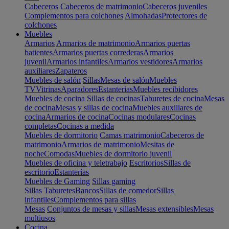
Cabeceros
Cabeceros de matrimonio
Cabeceros juveniles
Complementos para colchones
Almohadas
Protectores de
colchones
Muebles
Armarios
Armarios de matrimonio
Armarios puertas
batientes
Armarios puertas correderas
Armarios
juvenil
Armarios infantiles
Armarios vestidores
Armarios
auxiliares
Zapateros
Muebles de salón
Sillas
Mesas de salón
Muebles
TV
Vitrinas
Aparadores
Estanterias
Muebles recibidores
Muebles de cocina
Sillas de cocinas
Taburetes de cocina
Mesas
de cocina
Mesas y sillas de cocina
Muebles auxiliares de
cocina
Armarios de cocina
Cocinas modulares
Cocinas
completas
Cocinas a medida
Muebles de dormitorio
Camas matrimonio
Cabeceros de
matrimonio
Armarios de matrimonio
Mesitas de
noche
Comodas
Muebles de dormitorio juvenil
Muebles de oficina y teletrabajo
Escritorios
Sillas de
escritorio
Estanterías
Muebles de Gaming
Sillas gaming
Sillas
Taburetes
Bancos
Sillas de comedor
Sillas
infantiles
Complementos para sillas
Mesas
Conjuntos de mesas y sillas
Mesas extensibles
Mesas
multiusos
Cocina