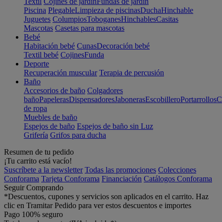
Textil
Cojines de jardín
Fundas de jardín
Piscina
Plegable
Limpieza de piscinas
Ducha
Hinchable
Juguetes
Columpios
Toboganes
Hinchables
Casitas
Mascotas
Casetas para mascotas
Bebé
Habitación bebé
Cunas
Decoración bebé
Textil bebé
Cojines
Funda
Deporte
Recuperación muscular
Terapia de percusión
Baño
Accesorios de baño
Colgadores
baño
Papeleras
Dispensadores
Jaboneras
Escobillero
Portarrollos
C
de ropa
Muebles de baño
Espejos de baño
Espejos de baño sin Luz
Grifería
Grifos para ducha
Resumen de tu pedido
¡Tu carrito está vacío!
Suscríbete a la newsletter
Todas las promociones
Colecciones
Conforama
Tarjeta Conforama
Financiación
Catálogos Conforama
Seguir Comprando
*Descuentos, cupones y servicios son aplicados en el carrito. Haz
clic en Tramitar Pedido para ver estos descuentos e importes
Pago 100% seguro