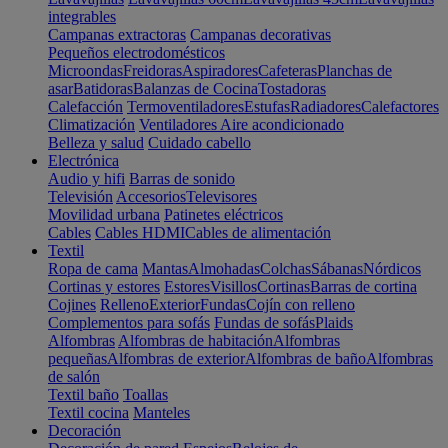
integrables
Campanas extractoras
Campanas decorativas
Pequeños electrodomésticos
Microondas
Freidoras
Aspiradores
Cafeteras
Planchas de
asar
Batidoras
Balanzas de Cocina
Tostadoras
Calefacción
Termoventiladores
Estufas
Radiadores
Calefactores
Climatización
Ventiladores
Aire acondicionado
Belleza y salud
Cuidado cabello
Electrónica
Audio y hifi
Barras de sonido
Televisión
Accesorios
Televisores
Movilidad urbana
Patinetes eléctricos
Cables
Cables HDMI
Cables de alimentación
Textil
Ropa de cama
Mantas
Almohadas
Colchas
Sábanas
Nórdicos
Cortinas y estores
Estores
Visillos
Cortinas
Barras de cortina
Cojines
Relleno
Exterior
Fundas
Cojín con relleno
Complementos para sofás
Fundas de sofás
Plaids
Alfombras
Alfombras de habitación
Alfombras
pequeñas
Alfombras de exterior
Alfombras de baño
Alfombras
de salón
Textil baño
Toallas
Textil cocina
Manteles
Decoración