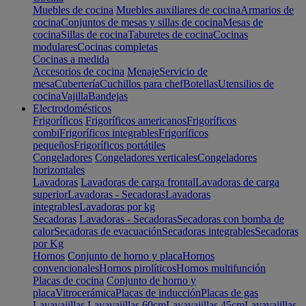
Muebles de cocina
Muebles auxiliares de cocina
Armarios de
cocina
Conjuntos de mesas y sillas de cocina
Mesas de
cocina
Sillas de cocina
Taburetes de cocina
Cocinas
modulares
Cocinas completas
Cocinas a medida
Accesorios de cocina
Menaje
Servicio de
mesa
Cubertería
Cuchillos para chef
Botellas
Utensilios de
cocina
Vajilla
Bandejas
Electrodomésticos
Frigoríficos
Frigoríficos americanos
Frigoríficos
combi
Frigoríficos integrables
Frigoríficos
pequeños
Frigoríficos portátiles
Congeladores
Congeladores verticales
Congeladores
horizontales
Lavadoras
Lavadoras de carga frontal
Lavadoras de carga
superior
Lavadoras - Secadoras
Lavadoras
integrables
Lavadoras por kg
Secadoras
Lavadoras - Secadoras
Secadoras con bomba de
calor
Secadoras de evacuación
Secadoras integrables
Secadoras
por Kg
Hornos
Conjunto de horno y placa
Hornos
convencionales
Hornos pirolíticos
Hornos multifunción
Placas de cocina
Conjunto de horno y
placa
Vitrocerámica
Placas de inducción
Placas de gas
Lavavajillas
Lavavajillas 60cm
Lavavajillas 45cm
Lavavajillas