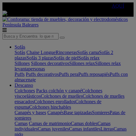
🔵Cambia tu electro con
-10% EXTRA
de descuento ☑️
AQUÍ
Península
Baleares
Sofás
Sofás
Chaise Longue
Rinconeras
Sofás cama
Sofás 2
plazas
Sofás 3 plazas
Sofás de piel
Sofás relax
Sillones
Sillones decorativos
Sillones relax
Sillones relax
levantapersonas
Puffs
Puffs decorativos
Puffs pera
Puffs reposapiés
Puffs con
almacenaje
Descanso
Colchones
Packs colchón y canapé
Colchones
viscoelásticos
Colchones de muelles
Colchones de muelles
ensacados
Colchones enrollados
Colchones de
espuma
Colchones hinchables
Canapés y bases
Canapés
Base tapizadas
Somieres
Patas de
somieres
Camas
Camas de matrimonio
Camas dobles
Camas
individuales
Camas juveniles
Camas infantiles
Literas
Camas
nido