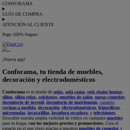
CONFORAMA
GUÍA DE COMPRA
ATENCIÓN AL CLIENTE
Pago 100% Seguro
¡Nueva app!
Conforama, tu tienda de muebles,
decoración y electrodomésticos
Conforama
es tu tienda de
sofás
,
sofá cama
,
sofá chaise longue
,
sillón
,
sillón relax
,
colchones
,
muebles de salón
,
mesas comedor
,
dormitorio de juvenil
,
dormitorio de matrimonio
,
canapés
,
cocinas a medida
,
decoración
,
electrodomésticos
,
frigoríficos
,
microondas
,
lavavajillas
,
lavadora secadora
, y
televisiones
.
Descubre nuestra amplia variedad de estilos en cualquier
muebles
para tu hogar,
con los mejores precios y promociones
. Crea el
espacio en el que vives gracias a nuestros
muebles de comedor
y