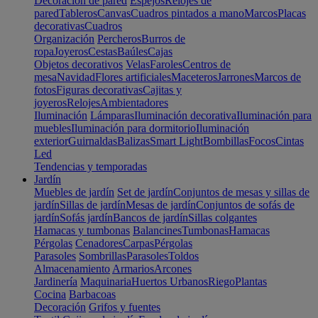
Decoración de pared
Espejos
Relojes de
pared
Tableros
Canvas
Cuadros pintados a mano
Marcos
Placas
decorativas
Cuadros
Organización
Percheros
Burros de
ropa
Joyeros
Cestas
Baúles
Cajas
Objetos decorativos
Velas
Faroles
Centros de
mesa
Navidad
Flores artificiales
Maceteros
Jarrones
Marcos de
fotos
Figuras decorativas
Cajitas y
joyeros
Relojes
Ambientadores
Iluminación
Lámparas
Iluminación decorativa
Iluminación para
muebles
Iluminación para dormitorio
Iluminación
exterior
Guirnaldas
Balizas
Smart Light
Bombillas
Focos
Cintas
Led
Tendencias y temporadas
Jardín
Muebles de jardín
Set de jardín
Conjuntos de mesas y sillas de
jardín
Sillas de jardín
Mesas de jardín
Conjuntos de sofás de
jardín
Sofás jardín
Bancos de jardín
Sillas colgantes
Hamacas y tumbonas
Balancines
Tumbonas
Hamacas
Pérgolas
Cenadores
Carpas
Pérgolas
Parasoles
Sombrillas
Parasoles
Toldos
Almacenamiento
Armarios
Arcones
Jardinería
Maquinaria
Huertos Urbanos
Riego
Plantas
Cocina
Barbacoas
Decoración
Grifos y fuentes