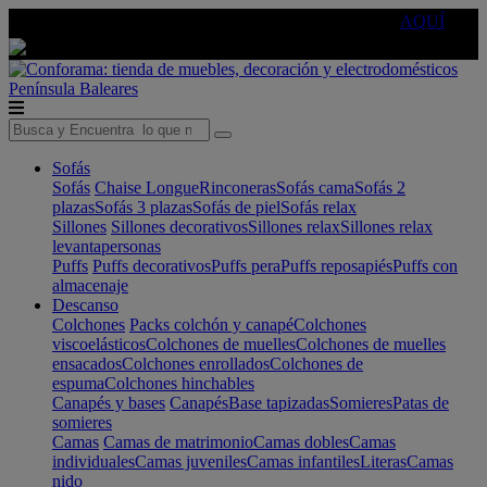
🔵Cambia tu electro con
-10% EXTRA
de descuento ☑️
AQUÍ
Península
Baleares
Sofás
Sofás
Chaise Longue
Rinconeras
Sofás cama
Sofás 2
plazas
Sofás 3 plazas
Sofás de piel
Sofás relax
Sillones
Sillones decorativos
Sillones relax
Sillones relax
levantapersonas
Puffs
Puffs decorativos
Puffs pera
Puffs reposapiés
Puffs con
almacenaje
Descanso
Colchones
Packs colchón y canapé
Colchones
viscoelásticos
Colchones de muelles
Colchones de muelles
ensacados
Colchones enrollados
Colchones de
espuma
Colchones hinchables
Canapés y bases
Canapés
Base tapizadas
Somieres
Patas de
somieres
Camas
Camas de matrimonio
Camas dobles
Camas
individuales
Camas juveniles
Camas infantiles
Literas
Camas
nido