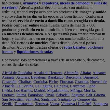
habitaciones,
armarios
y
zapateros
,
mesas de comedor
y
sillas de
escritorio
. Además, podrás decorar tu casa con multitud de
artículos, tener el mejor ocio con los productos de
imagen y sonido
y aprovechar tu
jardín
en las épocas de buen tiempo. Conforama
realiza el
servicio de envío a domicilio como recogida en tienda.
Podrás
comprar online
entre nuestra gama de más de 7.000
productos y
recibirlo en tu domicilio
, o bien con
recogida gratis
en nuestras tiendas física.
No esperes más para crear o renovar tu
hogar y transformarlo en un espacio con mucho estilo. Conforama
tiene 300
tiendas de muebles
físicas distribuidas en
6 países
distintos. Aproveche nuestras ofertas de
sofas baratos
,
colchones
baratos
y
liquidaciones de sofas
.
Conforama solo comercializa a través de su website o, físicamente,
en sus
tiendas de sofás
.
Alcalá de Guadaíra
,
Alcalá de Henares
,
Alcorcón
,
Alfafar
,
Alicante
,
Arinaga
,
Asturias
,
Badalona
,
Barakaldo
,
Barcelona
,
Burjassot
,
Castellón
,
Chafiras
,
Cordoba
,
Elche
,
Finestrat
,
Granada
,
Huércal de
Almería
,
La Coruña
,
La Laguna
,
La Zenia
,
Lanzarote
,
León
,
Lleida
,
Los Barrios
,
Madrid
,
Majadahonda
,
Málaga
,
Murcia
,
Orotava
,
Palma
,
Pamplona
,
Rivas
,
Sabadell
,
Sagunto
,
Salt, Girona
,
San Sebastian
,
Sant Boi
,
Santander
,
Santiago de Compostela
,
Sevilla
,
Tamaraceite
,
Terrassa
,
Viana
,
Vilanova i la Geltrú
,
Zaragoza