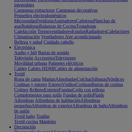
integrables
Campanas extractoras
Campanas decorativas
Pequeños electrodomésticos
Microondas
Freidoras
Aspiradores
Cafeteras
Planchas de
asar
Batidoras
Balanzas de Cocina
Tostadoras
Calefacción
Termoventiladores
Estufas
Radiadores
Calefactores
Climatización
Ventiladores
Aire acondicionado
Belleza y salud
Cuidado cabello
Electrónica
Audio y hifi
Barras de sonido
Televisión
Accesorios
Televisores
Movilidad urbana
Patinetes eléctricos
Cables
Cables HDMI
Cables de alimentación
Textil
Ropa de cama
Mantas
Almohadas
Colchas
Sábanas
Nórdicos
Cortinas y estores
Estores
Visillos
Cortinas
Barras de cortina
Cojines
Relleno
Exterior
Fundas
Cojín con relleno
Complementos para sofás
Fundas de sofás
Plaids
Alfombras
Alfombras de habitación
Alfombras
pequeñas
Alfombras de exterior
Alfombras de baño
Alfombras
de salón
Textil baño
Toallas
Textil cocina
Manteles
Decoración