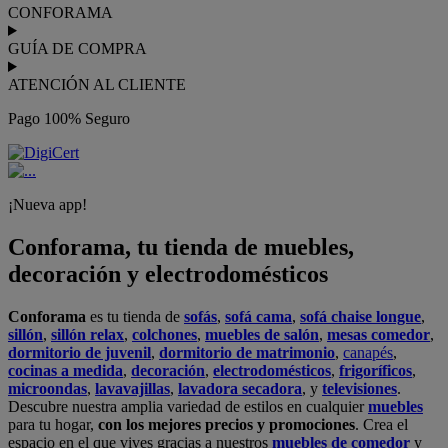
CONFORAMA
GUÍA DE COMPRA
ATENCIÓN AL CLIENTE
Pago 100% Seguro
¡Nueva app!
Conforama, tu tienda de muebles,
decoración y electrodomésticos
Conforama
es tu tienda de
sofás
,
sofá cama
,
sofá chaise longue
,
sillón
,
sillón relax
,
colchones
,
muebles de salón
,
mesas comedor
,
dormitorio de juvenil
,
dormitorio de matrimonio
,
canapés
,
cocinas a medida
,
decoración
,
electrodomésticos
,
frigoríficos
,
microondas
,
lavavajillas
,
lavadora secadora
, y
televisiones
.
Descubre nuestra amplia variedad de estilos en cualquier
muebles
para tu hogar,
con los mejores precios y promociones
. Crea el
espacio en el que vives gracias a nuestros
muebles de comedor
y