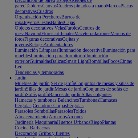
Decoración de pared
Espejos
Relojes de
pared
Tableros
Canvas
Cuadros pintados a mano
Marcos
Placas
decorativas
Cuadros
Organización
Percheros
Burros de
ropa
Joyeros
Cestas
Baúles
Cajas
Objetos decorativos
Velas
Faroles
Centros de
mesa
Navidad
Flores artificiales
Maceteros
Jarrones
Marcos de
fotos
Figuras decorativas
Cajitas y
joyeros
Relojes
Ambientadores
Iluminación
Lámparas
Iluminación decorativa
Iluminación para
muebles
Iluminación para dormitorio
Iluminación
exterior
Guirnaldas
Balizas
Smart Light
Bombillas
Focos
Cintas
Led
Tendencias y temporadas
Jardín
Muebles de jardín
Set de jardín
Conjuntos de mesas y sillas de
jardín
Sillas de jardín
Mesas de jardín
Conjuntos de sofás de
jardín
Sofás jardín
Bancos de jardín
Sillas colgantes
Hamacas y tumbonas
Balancines
Tumbonas
Hamacas
Pérgolas
Cenadores
Carpas
Pérgolas
Parasoles
Sombrillas
Parasoles
Toldos
Almacenamiento
Armarios
Arcones
Jardinería
Maquinaria
Huertos Urbanos
Riego
Plantas
Cocina
Barbacoas
Decoración
Grifos y fuentes