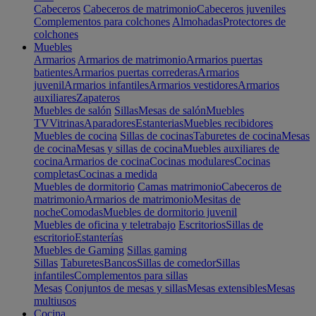
Cabeceros
Cabeceros de matrimonio
Cabeceros juveniles
Complementos para colchones
Almohadas
Protectores de
colchones
Muebles
Armarios
Armarios de matrimonio
Armarios puertas
batientes
Armarios puertas correderas
Armarios
juvenil
Armarios infantiles
Armarios vestidores
Armarios
auxiliares
Zapateros
Muebles de salón
Sillas
Mesas de salón
Muebles
TV
Vitrinas
Aparadores
Estanterias
Muebles recibidores
Muebles de cocina
Sillas de cocinas
Taburetes de cocina
Mesas
de cocina
Mesas y sillas de cocina
Muebles auxiliares de
cocina
Armarios de cocina
Cocinas modulares
Cocinas
completas
Cocinas a medida
Muebles de dormitorio
Camas matrimonio
Cabeceros de
matrimonio
Armarios de matrimonio
Mesitas de
noche
Comodas
Muebles de dormitorio juvenil
Muebles de oficina y teletrabajo
Escritorios
Sillas de
escritorio
Estanterías
Muebles de Gaming
Sillas gaming
Sillas
Taburetes
Bancos
Sillas de comedor
Sillas
infantiles
Complementos para sillas
Mesas
Conjuntos de mesas y sillas
Mesas extensibles
Mesas
multiusos
Cocina