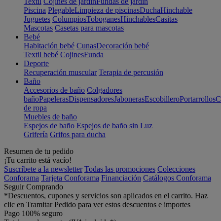
Textil
Cojines de jardín
Fundas de jardín
Piscina
Plegable
Limpieza de piscinas
Ducha
Hinchable
Juguetes
Columpios
Toboganes
Hinchables
Casitas
Mascotas
Casetas para mascotas
Bebé
Habitación bebé
Cunas
Decoración bebé
Textil bebé
Cojines
Funda
Deporte
Recuperación muscular
Terapia de percusión
Baño
Accesorios de baño
Colgadores
baño
Papeleras
Dispensadores
Jaboneras
Escobillero
Portarrollos
C
de ropa
Muebles de baño
Espejos de baño
Espejos de baño sin Luz
Grifería
Grifos para ducha
Resumen de tu pedido
¡Tu carrito está vacío!
Suscríbete a la newsletter
Todas las promociones
Colecciones
Conforama
Tarjeta Conforama
Financiación
Catálogos Conforama
Seguir Comprando
*Descuentos, cupones y servicios son aplicados en el carrito. Haz
clic en Tramitar Pedido para ver estos descuentos e importes
Pago 100% seguro