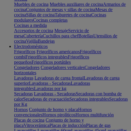
Muebles de cocina
Muebles auxiliares de cocina
Armarios de
cocina
Conjuntos de mesas y sillas de cocina
Mesas de
cocina
Sillas de cocina
Taburetes de cocina
Cocinas
modulares
Cocinas completas
Cocinas a medida
Accesorios de cocina
Menaje
Servicio de
mesa
Cubertería
Cuchillos para chef
Botellas
Utensilios de
cocina
Vajilla
Bandejas
Electrodomésticos
Frigoríficos
Frigoríficos americanos
Frigoríficos
combi
Frigoríficos integrables
Frigoríficos
pequeños
Frigoríficos portátiles
Congeladores
Congeladores verticales
Congeladores
horizontales
Lavadoras
Lavadoras de carga frontal
Lavadoras de carga
superior
Lavadoras - Secadoras
Lavadoras
integrables
Lavadoras por kg
Secadoras
Lavadoras - Secadoras
Secadoras con bomba de
calor
Secadoras de evacuación
Secadoras integrables
Secadoras
por Kg
Hornos
Conjunto de horno y placa
Hornos
convencionales
Hornos pirolíticos
Hornos multifunción
Placas de cocina
Conjunto de horno y
placa
Vitrocerámica
Placas de inducción
Placas de gas
Lavavajillas
Lavavajillas 60cm
Lavavajillas 45cm
Lavavajillas