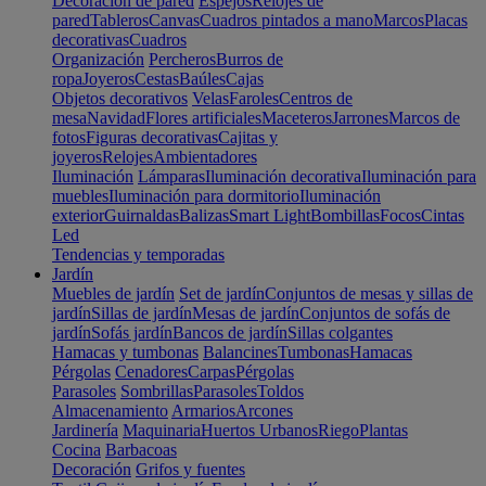
Decoración de pared
Espejos
Relojes de
pared
Tableros
Canvas
Cuadros pintados a mano
Marcos
Placas
decorativas
Cuadros
Organización
Percheros
Burros de
ropa
Joyeros
Cestas
Baúles
Cajas
Objetos decorativos
Velas
Faroles
Centros de
mesa
Navidad
Flores artificiales
Maceteros
Jarrones
Marcos de
fotos
Figuras decorativas
Cajitas y
joyeros
Relojes
Ambientadores
Iluminación
Lámparas
Iluminación decorativa
Iluminación para
muebles
Iluminación para dormitorio
Iluminación
exterior
Guirnaldas
Balizas
Smart Light
Bombillas
Focos
Cintas
Led
Tendencias y temporadas
Jardín
Muebles de jardín
Set de jardín
Conjuntos de mesas y sillas de
jardín
Sillas de jardín
Mesas de jardín
Conjuntos de sofás de
jardín
Sofás jardín
Bancos de jardín
Sillas colgantes
Hamacas y tumbonas
Balancines
Tumbonas
Hamacas
Pérgolas
Cenadores
Carpas
Pérgolas
Parasoles
Sombrillas
Parasoles
Toldos
Almacenamiento
Armarios
Arcones
Jardinería
Maquinaria
Huertos Urbanos
Riego
Plantas
Cocina
Barbacoas
Decoración
Grifos y fuentes