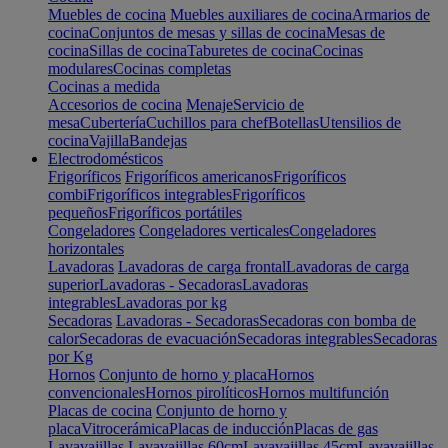
Muebles de cocina
Muebles auxiliares de cocina
Armarios de
cocina
Conjuntos de mesas y sillas de cocina
Mesas de
cocina
Sillas de cocina
Taburetes de cocina
Cocinas
modulares
Cocinas completas
Cocinas a medida
Accesorios de cocina
Menaje
Servicio de
mesa
Cubertería
Cuchillos para chef
Botellas
Utensilios de
cocina
Vajilla
Bandejas
Electrodomésticos
Frigoríficos
Frigoríficos americanos
Frigoríficos
combi
Frigoríficos integrables
Frigoríficos
pequeños
Frigoríficos portátiles
Congeladores
Congeladores verticales
Congeladores
horizontales
Lavadoras
Lavadoras de carga frontal
Lavadoras de carga
superior
Lavadoras - Secadoras
Lavadoras
integrables
Lavadoras por kg
Secadoras
Lavadoras - Secadoras
Secadoras con bomba de
calor
Secadoras de evacuación
Secadoras integrables
Secadoras
por Kg
Hornos
Conjunto de horno y placa
Hornos
convencionales
Hornos pirolíticos
Hornos multifunción
Placas de cocina
Conjunto de horno y
placa
Vitrocerámica
Placas de inducción
Placas de gas
Lavavajillas
Lavavajillas 60cm
Lavavajillas 45cm
Lavavajillas