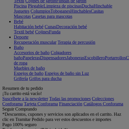
Textil
Cojines de jardín
Fundas de jardín
Piscina
Plegable
Limpieza de piscinas
Ducha
Hinchable
Juguetes
Columpios
Toboganes
Hinchables
Casitas
Mascotas
Casetas para mascotas
Bebé
Habitación bebé
Cunas
Decoración bebé
Textil bebé
Cojines
Funda
Deporte
Recuperación muscular
Terapia de percusión
Baño
Accesorios de baño
Colgadores
baño
Papeleras
Dispensadores
Jaboneras
Escobillero
Portarrollos
C
de ropa
Muebles de baño
Espejos de baño
Espejos de baño sin Luz
Grifería
Grifos para ducha
Resumen de tu pedido
¡Tu carrito está vacío!
Suscríbete a la newsletter
Todas las promociones
Colecciones
Conforama
Tarjeta Conforama
Financiación
Catálogos Conforama
Seguir Comprando
*Descuentos, cupones y servicios son aplicados en el carrito. Haz
clic en Tramitar Pedido para ver estos descuentos e importes
Pago 100% seguro