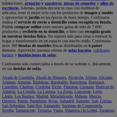
habitaciones,
armarios
y
zapateros
,
mesas de comedor
y
sillas de
escritorio
. Además, podrás decorar tu casa con multitud de
artículos, tener el mejor ocio con los productos de
imagen y sonido
y aprovechar tu
jardín
en las épocas de buen tiempo. Conforama
realiza el
servicio de envío a domicilio como recogida en tienda.
Podrás
comprar online
entre nuestra gama de más de 7.000
productos y
recibirlo en tu domicilio
, o bien con
recogida gratis
en nuestras tiendas física.
No esperes más para crear o renovar tu
hogar y transformarlo en un espacio con mucho estilo. Conforama
tiene 300
tiendas de muebles
físicas distribuidas en
6 países
distintos. Aproveche nuestras ofertas de
sofas baratos
,
colchones
baratos
y
liquidaciones de sofas
.
Conforama solo comercializa a través de su website o, físicamente,
en sus
tiendas de sofás
.
Alcalá de Guadaíra
,
Alcalá de Henares
,
Alcorcón
,
Alfafar
,
Alicante
,
Arinaga
,
Asturias
,
Badalona
,
Barakaldo
,
Barcelona
,
Burjassot
,
Castellón
,
Chafiras
,
Cordoba
,
Elche
,
Finestrat
,
Granada
,
Huércal de
Almería
,
La Coruña
,
La Laguna
,
La Zenia
,
Lanzarote
,
León
,
Lleida
,
Los Barrios
,
Madrid
,
Majadahonda
,
Málaga
,
Murcia
,
Orotava
,
Palma
,
Pamplona
,
Rivas
,
Sabadell
,
Sagunto
,
Salt, Girona
,
San Sebastian
,
Sant Boi
,
Santander
,
Santiago de Compostela
,
Sevilla
,
Tamaraceite
,
Terrassa
,
Viana
,
Vilanova i la Geltrú
,
Zaragoza