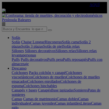
🔵Cambia tu electro con
-10% EXTRA
de descuento ☑️
AQUÍ
Península
Baleares
Sofás
Sofás
Chaise Longue
Rinconeras
Sofás cama
Sofás 2
plazas
Sofás 3 plazas
Sofás de piel
Sofás relax
Sillones
Sillones decorativos
Sillones relax
Sillones relax
levantapersonas
Puffs
Puffs decorativos
Puffs pera
Puffs reposapiés
Puffs con
almacenaje
Descanso
Colchones
Packs colchón y canapé
Colchones
viscoelásticos
Colchones de muelles
Colchones de muelles
ensacados
Colchones enrollados
Colchones de
espuma
Colchones hinchables
Canapés y bases
Canapés
Base tapizadas
Somieres
Patas de
somieres
Camas
Camas de matrimonio
Camas dobles
Camas
individuales
Camas juveniles
Camas infantiles
Literas
Camas
nido