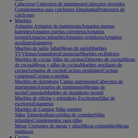
Cabeceros
Cabeceros de matrimonio
Cabeceros juveniles
Complementos para colchones
Almohadas
Protectores de
colchones
Muebles
Armarios
Armarios de matrimonio
Armarios puertas
batientes
Armarios puertas correderas
Armarios
juvenil
Armarios infantiles
Armarios vestidores
Armarios
auxiliares
Zapateros
Muebles de salón
Sillas
Mesas de salón
Muebles
TV
Vitrinas
Aparadores
Estanterias
Muebles recibidores
Muebles de cocina
Sillas de cocinas
Taburetes de cocina
Mesas
de cocina
Mesas y sillas de cocina
Muebles auxiliares de
cocina
Armarios de cocina
Cocinas modulares
Cocinas
completas
Cocinas a medida
Muebles de dormitorio
Camas matrimonio
Cabeceros de
matrimonio
Armarios de matrimonio
Mesitas de
noche
Comodas
Muebles de dormitorio juvenil
Muebles de oficina y teletrabajo
Escritorios
Sillas de
escritorio
Estanterías
Muebles de Gaming
Sillas gaming
Sillas
Taburetes
Bancos
Sillas de comedor
Sillas
infantiles
Complementos para sillas
Mesas
Conjuntos de mesas y sillas
Mesas extensibles
Mesas
multiusos
Cocina