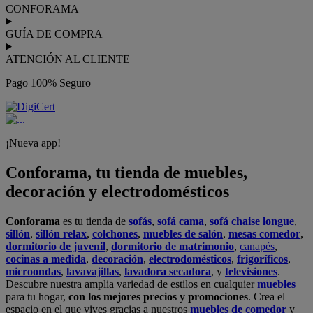
CONFORAMA
GUÍA DE COMPRA
ATENCIÓN AL CLIENTE
Pago 100% Seguro
¡Nueva app!
Conforama, tu tienda de muebles,
decoración y electrodomésticos
Conforama
es tu tienda de
sofás
,
sofá cama
,
sofá chaise longue
,
sillón
,
sillón relax
,
colchones
,
muebles de salón
,
mesas comedor
,
dormitorio de juvenil
,
dormitorio de matrimonio
,
canapés
,
cocinas a medida
,
decoración
,
electrodomésticos
,
frigoríficos
,
microondas
,
lavavajillas
,
lavadora secadora
, y
televisiones
.
Descubre nuestra amplia variedad de estilos en cualquier
muebles
para tu hogar,
con los mejores precios y promociones
. Crea el
espacio en el que vives gracias a nuestros
muebles de comedor
y