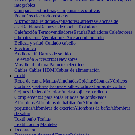
integrables
Campanas extractoras
Campanas decorativas
Pequeños electrodomésticos
Microondas
Freidoras
Aspiradores
Cafeteras
Planchas de
asar
Batidoras
Balanzas de Cocina
Tostadoras
Calefacción
Termoventiladores
Estufas
Radiadores
Calefactores
Climatización
Ventiladores
Aire acondicionado
Belleza y salud
Cuidado cabello
Electrónica
Audio y hifi
Barras de sonido
Televisión
Accesorios
Televisores
Movilidad urbana
Patinetes eléctricos
Cables
Cables HDMI
Cables de alimentación
Textil
Ropa de cama
Mantas
Almohadas
Colchas
Sábanas
Nórdicos
Cortinas y estores
Estores
Visillos
Cortinas
Barras de cortina
Cojines
Relleno
Exterior
Fundas
Cojín con relleno
Complementos para sofás
Fundas de sofás
Plaids
Alfombras
Alfombras de habitación
Alfombras
pequeñas
Alfombras de exterior
Alfombras de baño
Alfombras
de salón
Textil baño
Toallas
Textil cocina
Manteles
Decoración