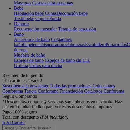
Mascotas
Casetas para mascotas
Bebé
Habitación bebé
Cunas
Decoración bebé
Textil bebé
Cojines
Funda
Deporte
Recuperación muscular
Terapia de percusión
Baño
Accesorios de baño
Colgadores
baño
Papeleras
Dispensadores
Jaboneras
Escobillero
Portarrollos
C
de ropa
Muebles de baño
Espejos de baño
Espejos de baño sin Luz
Grifería
Grifos para ducha
Resumen de tu pedido
¡Tu carrito está vacío!
Suscríbete a la newsletter
Todas las promociones
Colecciones
Conforama
Tarjeta Conforama
Financiación
Catálogos Conforama
Seguir Comprando
*Descuentos, cupones y servicios son aplicados en el carrito. Haz
clic en Tramitar Pedido para ver estos descuentos e importes
Pago 100% seguro
Total con descuento
(IVA incluido*)
Ir Al Carrito