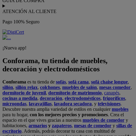
GUÍA DE COMPRA
ATENCIÓN AL CLIENTE
Pago 100% Seguro
¡Nueva app!
Conforama, tu tienda de muebles,
decoración y electrodomésticos
Conforama
es tu tienda de
sofás
,
sofá cama
,
sofá chaise longue
,
sillón
,
sillón relax
,
colchones
,
muebles de salón
,
mesas comedor
,
dormitorio de juvenil
,
dormitorio de matrimonio
,
canapés
,
cocinas a medida
,
decoración
,
electrodomésticos
,
frigoríficos
,
microondas
,
lavavajillas
,
lavadora secadora
, y
televisiones
.
Descubre nuestra amplia variedad de estilos en cualquier
muebles
para tu hogar,
con los mejores precios y promociones
. Crea el
espacio en el que vives gracias a nuestros
muebles de comedor
y
habitaciones,
armarios
y
zapateros
,
mesas de comedor
y
sillas de
escritorio
. Además, podrás decorar tu casa con multitud de