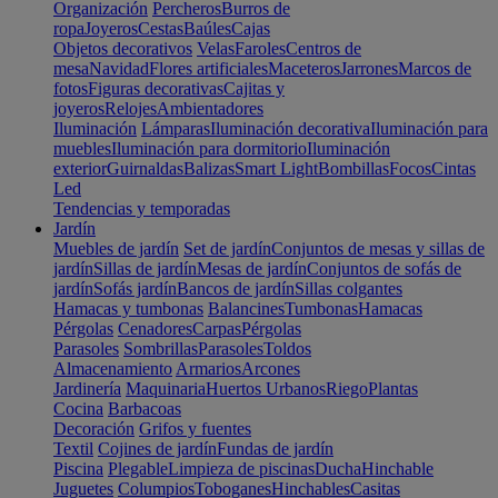
Organización
Percheros
Burros de
ropa
Joyeros
Cestas
Baúles
Cajas
Objetos decorativos
Velas
Faroles
Centros de
mesa
Navidad
Flores artificiales
Maceteros
Jarrones
Marcos de
fotos
Figuras decorativas
Cajitas y
joyeros
Relojes
Ambientadores
Iluminación
Lámparas
Iluminación decorativa
Iluminación para
muebles
Iluminación para dormitorio
Iluminación
exterior
Guirnaldas
Balizas
Smart Light
Bombillas
Focos
Cintas
Led
Tendencias y temporadas
Jardín
Muebles de jardín
Set de jardín
Conjuntos de mesas y sillas de
jardín
Sillas de jardín
Mesas de jardín
Conjuntos de sofás de
jardín
Sofás jardín
Bancos de jardín
Sillas colgantes
Hamacas y tumbonas
Balancines
Tumbonas
Hamacas
Pérgolas
Cenadores
Carpas
Pérgolas
Parasoles
Sombrillas
Parasoles
Toldos
Almacenamiento
Armarios
Arcones
Jardinería
Maquinaria
Huertos Urbanos
Riego
Plantas
Cocina
Barbacoas
Decoración
Grifos y fuentes
Textil
Cojines de jardín
Fundas de jardín
Piscina
Plegable
Limpieza de piscinas
Ducha
Hinchable
Juguetes
Columpios
Toboganes
Hinchables
Casitas