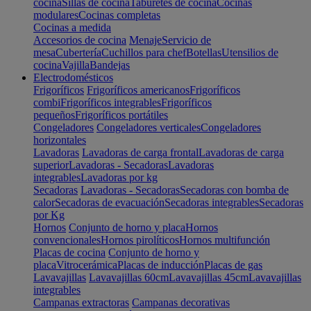
cocina
Sillas de cocina
Taburetes de cocina
Cocinas
modulares
Cocinas completas
Cocinas a medida
Accesorios de cocina
Menaje
Servicio de
mesa
Cubertería
Cuchillos para chef
Botellas
Utensilios de
cocina
Vajilla
Bandejas
Electrodomésticos
Frigoríficos
Frigoríficos americanos
Frigoríficos
combi
Frigoríficos integrables
Frigoríficos
pequeños
Frigoríficos portátiles
Congeladores
Congeladores verticales
Congeladores
horizontales
Lavadoras
Lavadoras de carga frontal
Lavadoras de carga
superior
Lavadoras - Secadoras
Lavadoras
integrables
Lavadoras por kg
Secadoras
Lavadoras - Secadoras
Secadoras con bomba de
calor
Secadoras de evacuación
Secadoras integrables
Secadoras
por Kg
Hornos
Conjunto de horno y placa
Hornos
convencionales
Hornos pirolíticos
Hornos multifunción
Placas de cocina
Conjunto de horno y
placa
Vitrocerámica
Placas de inducción
Placas de gas
Lavavajillas
Lavavajillas 60cm
Lavavajillas 45cm
Lavavajillas
integrables
Campanas extractoras
Campanas decorativas