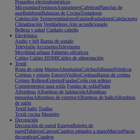
Pequeños electrodomésticos
Microondas
Freidoras
Aspiradores
Cafeteras
Planchas de
asar
Batidoras
Balanzas de Cocina
Tostadoras
Calefacción
Termoventiladores
Estufas
Radiadores
Calefactores
Climatización
Ventiladores
Aire acondicionado
Belleza y salud
Cuidado cabello
Electrónica
Audio y hifi
Barras de sonido
Televisión
Accesorios
Televisores
Movilidad urbana
Patinetes eléctricos
Cables
Cables HDMI
Cables de alimentación
Textil
Ropa de cama
Mantas
Almohadas
Colchas
Sábanas
Nórdicos
Cortinas y estores
Estores
Visillos
Cortinas
Barras de cortina
Cojines
Relleno
Exterior
Fundas
Cojín con relleno
Complementos para sofás
Fundas de sofás
Plaids
Alfombras
Alfombras de habitación
Alfombras
pequeñas
Alfombras de exterior
Alfombras de baño
Alfombras
de salón
Textil baño
Toallas
Textil cocina
Manteles
Decoración
Decoración de pared
Espejos
Relojes de
pared
Tableros
Canvas
Cuadros pintados a mano
Marcos
Placas
decorativas
Cuadros