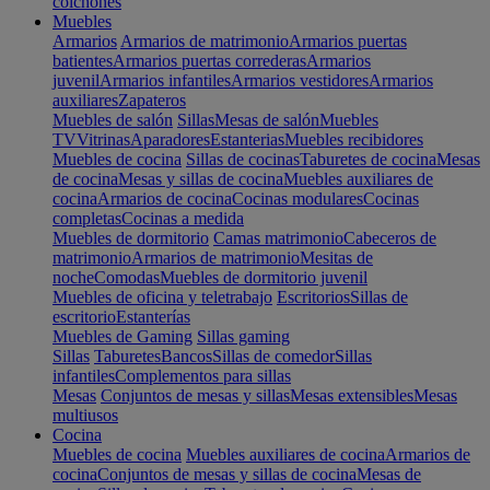
colchones
Muebles
Armarios
Armarios de matrimonio
Armarios puertas
batientes
Armarios puertas correderas
Armarios
juvenil
Armarios infantiles
Armarios vestidores
Armarios
auxiliares
Zapateros
Muebles de salón
Sillas
Mesas de salón
Muebles
TV
Vitrinas
Aparadores
Estanterias
Muebles recibidores
Muebles de cocina
Sillas de cocinas
Taburetes de cocina
Mesas
de cocina
Mesas y sillas de cocina
Muebles auxiliares de
cocina
Armarios de cocina
Cocinas modulares
Cocinas
completas
Cocinas a medida
Muebles de dormitorio
Camas matrimonio
Cabeceros de
matrimonio
Armarios de matrimonio
Mesitas de
noche
Comodas
Muebles de dormitorio juvenil
Muebles de oficina y teletrabajo
Escritorios
Sillas de
escritorio
Estanterías
Muebles de Gaming
Sillas gaming
Sillas
Taburetes
Bancos
Sillas de comedor
Sillas
infantiles
Complementos para sillas
Mesas
Conjuntos de mesas y sillas
Mesas extensibles
Mesas
multiusos
Cocina
Muebles de cocina
Muebles auxiliares de cocina
Armarios de
cocina
Conjuntos de mesas y sillas de cocina
Mesas de