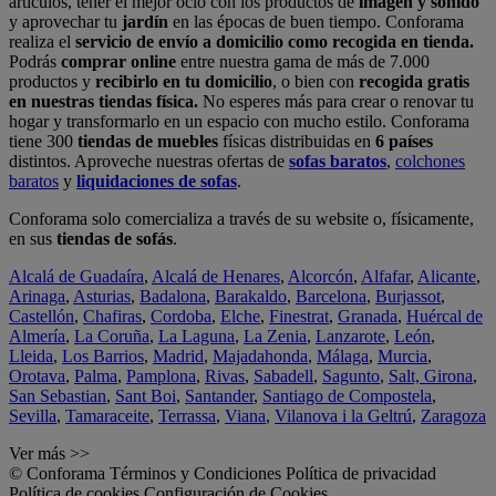
artículos, tener el mejor ocio con los productos de
imagen y sonido
y aprovechar tu
jardín
en las épocas de buen tiempo. Conforama
realiza el
servicio de envío a domicilio como recogida en tienda.
Podrás
comprar online
entre nuestra gama de más de 7.000
productos y
recibirlo en tu domicilio
, o bien con
recogida gratis
en nuestras tiendas física.
No esperes más para crear o renovar tu
hogar y transformarlo en un espacio con mucho estilo. Conforama
tiene 300
tiendas de muebles
físicas distribuidas en
6 países
distintos. Aproveche nuestras ofertas de
sofas baratos
,
colchones
baratos
y
liquidaciones de sofas
.
Conforama solo comercializa a través de su website o, físicamente,
en sus
tiendas de sofás
.
Alcalá de Guadaíra
,
Alcalá de Henares
,
Alcorcón
,
Alfafar
,
Alicante
,
Arinaga
,
Asturias
,
Badalona
,
Barakaldo
,
Barcelona
,
Burjassot
,
Castellón
,
Chafiras
,
Cordoba
,
Elche
,
Finestrat
,
Granada
,
Huércal de
Almería
,
La Coruña
,
La Laguna
,
La Zenia
,
Lanzarote
,
León
,
Lleida
,
Los Barrios
,
Madrid
,
Majadahonda
,
Málaga
,
Murcia
,
Orotava
,
Palma
,
Pamplona
,
Rivas
,
Sabadell
,
Sagunto
,
Salt, Girona
,
San Sebastian
,
Sant Boi
,
Santander
,
Santiago de Compostela
,
Sevilla
,
Tamaraceite
,
Terrassa
,
Viana
,
Vilanova i la Geltrú
,
Zaragoza
Ver más >>
© Conforama
Términos y Condiciones
Política de privacidad
Política de cookies
Configuración de Cookies