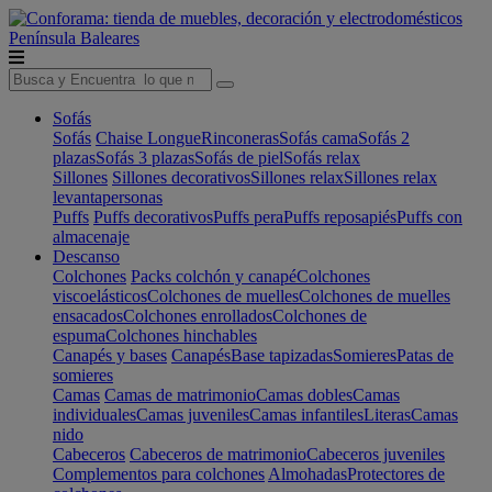
Península
Baleares
Sofás
Sofás
Chaise Longue
Rinconeras
Sofás cama
Sofás 2
plazas
Sofás 3 plazas
Sofás de piel
Sofás relax
Sillones
Sillones decorativos
Sillones relax
Sillones relax
levantapersonas
Puffs
Puffs decorativos
Puffs pera
Puffs reposapiés
Puffs con
almacenaje
Descanso
Colchones
Packs colchón y canapé
Colchones
viscoelásticos
Colchones de muelles
Colchones de muelles
ensacados
Colchones enrollados
Colchones de
espuma
Colchones hinchables
Canapés y bases
Canapés
Base tapizadas
Somieres
Patas de
somieres
Camas
Camas de matrimonio
Camas dobles
Camas
individuales
Camas juveniles
Camas infantiles
Literas
Camas
nido
Cabeceros
Cabeceros de matrimonio
Cabeceros juveniles
Complementos para colchones
Almohadas
Protectores de