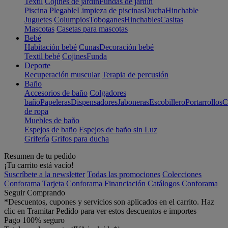
Textil
Cojines de jardín
Fundas de jardín
Piscina
Plegable
Limpieza de piscinas
Ducha
Hinchable
Juguetes
Columpios
Toboganes
Hinchables
Casitas
Mascotas
Casetas para mascotas
Bebé
Habitación bebé
Cunas
Decoración bebé
Textil bebé
Cojines
Funda
Deporte
Recuperación muscular
Terapia de percusión
Baño
Accesorios de baño
Colgadores
baño
Papeleras
Dispensadores
Jaboneras
Escobillero
Portarrollos
C
de ropa
Muebles de baño
Espejos de baño
Espejos de baño sin Luz
Grifería
Grifos para ducha
Resumen de tu pedido
¡Tu carrito está vacío!
Suscríbete a la newsletter
Todas las promociones
Colecciones
Conforama
Tarjeta Conforama
Financiación
Catálogos Conforama
Seguir Comprando
*Descuentos, cupones y servicios son aplicados en el carrito. Haz
clic en Tramitar Pedido para ver estos descuentos e importes
Pago 100% seguro