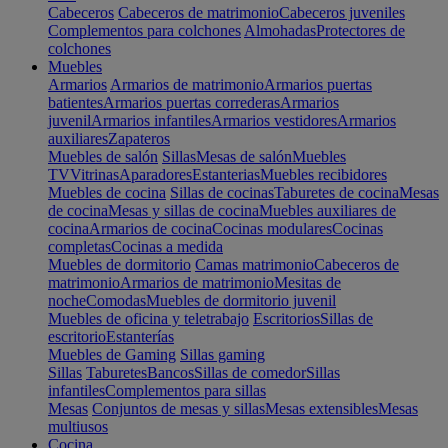
Cabeceros
Cabeceros de matrimonio
Cabeceros juveniles
Complementos para colchones
Almohadas
Protectores de
colchones
Muebles
Armarios
Armarios de matrimonio
Armarios puertas
batientes
Armarios puertas correderas
Armarios
juvenil
Armarios infantiles
Armarios vestidores
Armarios
auxiliares
Zapateros
Muebles de salón
Sillas
Mesas de salón
Muebles
TV
Vitrinas
Aparadores
Estanterias
Muebles recibidores
Muebles de cocina
Sillas de cocinas
Taburetes de cocina
Mesas
de cocina
Mesas y sillas de cocina
Muebles auxiliares de
cocina
Armarios de cocina
Cocinas modulares
Cocinas
completas
Cocinas a medida
Muebles de dormitorio
Camas matrimonio
Cabeceros de
matrimonio
Armarios de matrimonio
Mesitas de
noche
Comodas
Muebles de dormitorio juvenil
Muebles de oficina y teletrabajo
Escritorios
Sillas de
escritorio
Estanterías
Muebles de Gaming
Sillas gaming
Sillas
Taburetes
Bancos
Sillas de comedor
Sillas
infantiles
Complementos para sillas
Mesas
Conjuntos de mesas y sillas
Mesas extensibles
Mesas
multiusos
Cocina