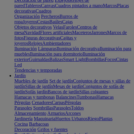
Decoración de pared
Espejos
Relojes de
pared
Tableros
Canvas
Cuadros pintados a mano
Marcos
Placas
decorativas
Cuadros
Organización
Percheros
Burros de
ropa
Joyeros
Cestas
Baúles
Cajas
Objetos decorativos
Velas
Faroles
Centros de
mesa
Navidad
Flores artificiales
Maceteros
Jarrones
Marcos de
fotos
Figuras decorativas
Cajitas y
joyeros
Relojes
Ambientadores
Iluminación
Lámparas
Iluminación decorativa
Iluminación para
muebles
Iluminación para dormitorio
Iluminación
exterior
Guirnaldas
Balizas
Smart Light
Bombillas
Focos
Cintas
Led
Tendencias y temporadas
Jardín
Muebles de jardín
Set de jardín
Conjuntos de mesas y sillas de
jardín
Sillas de jardín
Mesas de jardín
Conjuntos de sofás de
jardín
Sofás jardín
Bancos de jardín
Sillas colgantes
Hamacas y tumbonas
Balancines
Tumbonas
Hamacas
Pérgolas
Cenadores
Carpas
Pérgolas
Parasoles
Sombrillas
Parasoles
Toldos
Almacenamiento
Armarios
Arcones
Jardinería
Maquinaria
Huertos Urbanos
Riego
Plantas
Cocina
Barbacoas
Decoración
Grifos y fuentes