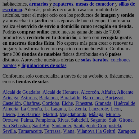
habitaciones,
armarios
y
zapateros
,
mesas de comedor
y
sillas de
escritorio
. Además, podrás decorar tu casa con multitud de
artículos, tener el mejor ocio con los productos de
imagen y sonido
y aprovechar tu
jardín
en las épocas de buen tiempo. Conforama
realiza el
servicio de envío a domicilio como recogida en tienda.
Podrás
comprar online
entre nuestra gama de más de 7.000
productos y
recibirlo en tu domicilio
, o bien con
recogida gratis
en nuestras tiendas física.
No esperes más para crear o renovar tu
hogar y transformarlo en un espacio con mucho estilo. Conforama
tiene 300
tiendas de muebles
físicas distribuidas en
6 países
distintos. Aproveche nuestras ofertas de
sofas baratos
,
colchones
baratos
y
liquidaciones de sofas
.
Conforama solo comercializa a través de su website o, físicamente,
en sus
tiendas de sofás
.
Alcalá de Guadaíra
,
Alcalá de Henares
,
Alcorcón
,
Alfafar
,
Alicante
,
Arinaga
,
Asturias
,
Badalona
,
Barakaldo
,
Barcelona
,
Burjassot
,
Castellón
,
Chafiras
,
Cordoba
,
Elche
,
Finestrat
,
Granada
,
Huércal de
Almería
,
La Coruña
,
La Laguna
,
La Zenia
,
Lanzarote
,
León
,
Lleida
,
Los Barrios
,
Madrid
,
Majadahonda
,
Málaga
,
Murcia
,
Orotava
,
Palma
,
Pamplona
,
Rivas
,
Sabadell
,
Sagunto
,
Salt, Girona
,
San Sebastian
,
Sant Boi
,
Santander
,
Santiago de Compostela
,
Sevilla
,
Tamaraceite
,
Terrassa
,
Viana
,
Vilanova i la Geltrú
,
Zaragoza