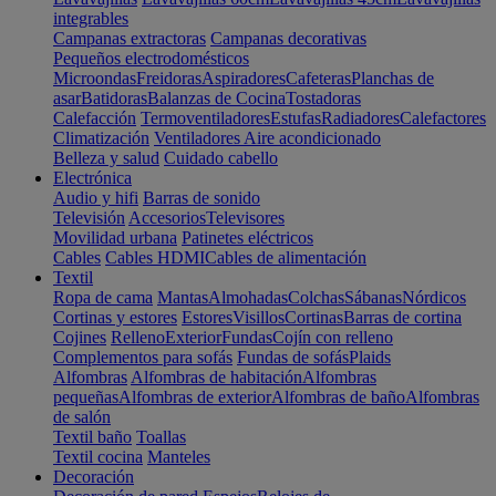
integrables
Campanas extractoras
Campanas decorativas
Pequeños electrodomésticos
Microondas
Freidoras
Aspiradores
Cafeteras
Planchas de
asar
Batidoras
Balanzas de Cocina
Tostadoras
Calefacción
Termoventiladores
Estufas
Radiadores
Calefactores
Climatización
Ventiladores
Aire acondicionado
Belleza y salud
Cuidado cabello
Electrónica
Audio y hifi
Barras de sonido
Televisión
Accesorios
Televisores
Movilidad urbana
Patinetes eléctricos
Cables
Cables HDMI
Cables de alimentación
Textil
Ropa de cama
Mantas
Almohadas
Colchas
Sábanas
Nórdicos
Cortinas y estores
Estores
Visillos
Cortinas
Barras de cortina
Cojines
Relleno
Exterior
Fundas
Cojín con relleno
Complementos para sofás
Fundas de sofás
Plaids
Alfombras
Alfombras de habitación
Alfombras
pequeñas
Alfombras de exterior
Alfombras de baño
Alfombras
de salón
Textil baño
Toallas
Textil cocina
Manteles
Decoración