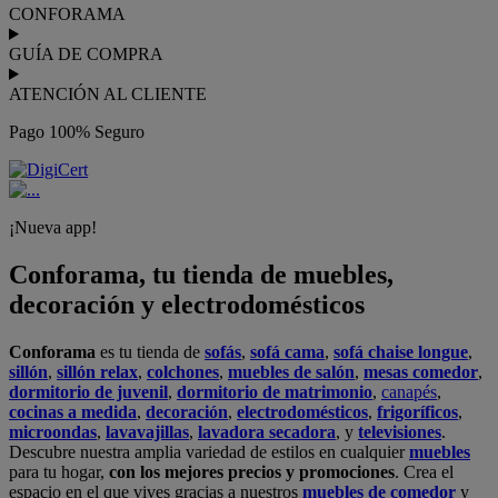
CONFORAMA
GUÍA DE COMPRA
ATENCIÓN AL CLIENTE
Pago 100% Seguro
¡Nueva app!
Conforama, tu tienda de muebles,
decoración y electrodomésticos
Conforama
es tu tienda de
sofás
,
sofá cama
,
sofá chaise longue
,
sillón
,
sillón relax
,
colchones
,
muebles de salón
,
mesas comedor
,
dormitorio de juvenil
,
dormitorio de matrimonio
,
canapés
,
cocinas a medida
,
decoración
,
electrodomésticos
,
frigoríficos
,
microondas
,
lavavajillas
,
lavadora secadora
, y
televisiones
.
Descubre nuestra amplia variedad de estilos en cualquier
muebles
para tu hogar,
con los mejores precios y promociones
. Crea el
espacio en el que vives gracias a nuestros
muebles de comedor
y