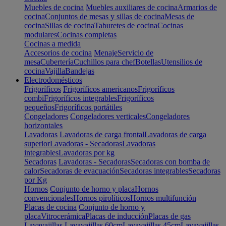
Muebles de cocina
Muebles auxiliares de cocina
Armarios de
cocina
Conjuntos de mesas y sillas de cocina
Mesas de
cocina
Sillas de cocina
Taburetes de cocina
Cocinas
modulares
Cocinas completas
Cocinas a medida
Accesorios de cocina
Menaje
Servicio de
mesa
Cubertería
Cuchillos para chef
Botellas
Utensilios de
cocina
Vajilla
Bandejas
Electrodomésticos
Frigoríficos
Frigoríficos americanos
Frigoríficos
combi
Frigoríficos integrables
Frigoríficos
pequeños
Frigoríficos portátiles
Congeladores
Congeladores verticales
Congeladores
horizontales
Lavadoras
Lavadoras de carga frontal
Lavadoras de carga
superior
Lavadoras - Secadoras
Lavadoras
integrables
Lavadoras por kg
Secadoras
Lavadoras - Secadoras
Secadoras con bomba de
calor
Secadoras de evacuación
Secadoras integrables
Secadoras
por Kg
Hornos
Conjunto de horno y placa
Hornos
convencionales
Hornos pirolíticos
Hornos multifunción
Placas de cocina
Conjunto de horno y
placa
Vitrocerámica
Placas de inducción
Placas de gas
Lavavajillas
Lavavajillas 60cm
Lavavajillas 45cm
Lavavajillas