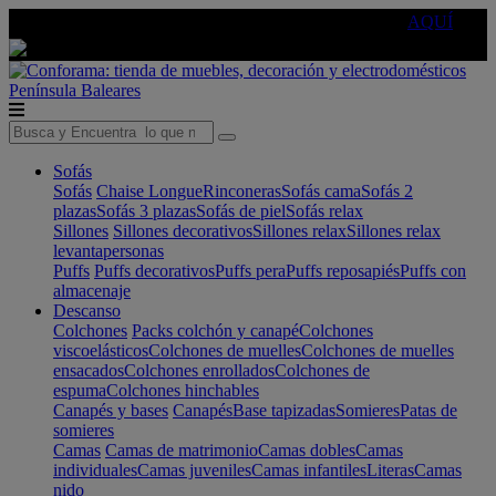
🔵Cambia tu electro con
-10% EXTRA
de descuento ☑️
AQUÍ
Península
Baleares
Sofás
Sofás
Chaise Longue
Rinconeras
Sofás cama
Sofás 2
plazas
Sofás 3 plazas
Sofás de piel
Sofás relax
Sillones
Sillones decorativos
Sillones relax
Sillones relax
levantapersonas
Puffs
Puffs decorativos
Puffs pera
Puffs reposapiés
Puffs con
almacenaje
Descanso
Colchones
Packs colchón y canapé
Colchones
viscoelásticos
Colchones de muelles
Colchones de muelles
ensacados
Colchones enrollados
Colchones de
espuma
Colchones hinchables
Canapés y bases
Canapés
Base tapizadas
Somieres
Patas de
somieres
Camas
Camas de matrimonio
Camas dobles
Camas
individuales
Camas juveniles
Camas infantiles
Literas
Camas
nido