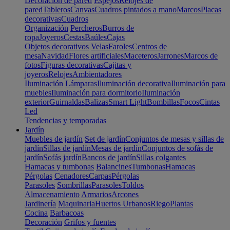
Decoración de pared
Espejos
Relojes de
pared
Tableros
Canvas
Cuadros pintados a mano
Marcos
Placas
decorativas
Cuadros
Organización
Percheros
Burros de
ropa
Joyeros
Cestas
Baúles
Cajas
Objetos decorativos
Velas
Faroles
Centros de
mesa
Navidad
Flores artificiales
Maceteros
Jarrones
Marcos de
fotos
Figuras decorativas
Cajitas y
joyeros
Relojes
Ambientadores
Iluminación
Lámparas
Iluminación decorativa
Iluminación para
muebles
Iluminación para dormitorio
Iluminación
exterior
Guirnaldas
Balizas
Smart Light
Bombillas
Focos
Cintas
Led
Tendencias y temporadas
Jardín
Muebles de jardín
Set de jardín
Conjuntos de mesas y sillas de
jardín
Sillas de jardín
Mesas de jardín
Conjuntos de sofás de
jardín
Sofás jardín
Bancos de jardín
Sillas colgantes
Hamacas y tumbonas
Balancines
Tumbonas
Hamacas
Pérgolas
Cenadores
Carpas
Pérgolas
Parasoles
Sombrillas
Parasoles
Toldos
Almacenamiento
Armarios
Arcones
Jardinería
Maquinaria
Huertos Urbanos
Riego
Plantas
Cocina
Barbacoas
Decoración
Grifos y fuentes