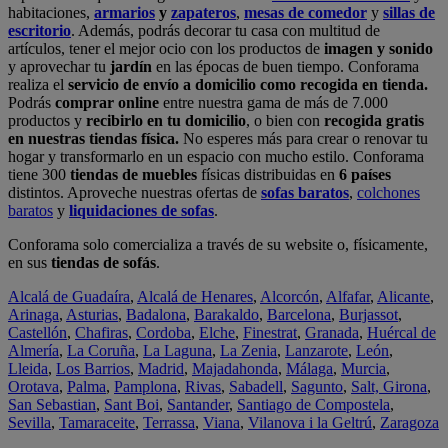
habitaciones,
armarios
y
zapateros
,
mesas de comedor
y
sillas de
escritorio
. Además, podrás decorar tu casa con multitud de
artículos, tener el mejor ocio con los productos de
imagen y sonido
y aprovechar tu
jardín
en las épocas de buen tiempo. Conforama
realiza el
servicio de envío a domicilio como recogida en tienda.
Podrás
comprar online
entre nuestra gama de más de 7.000
productos y
recibirlo en tu domicilio
, o bien con
recogida gratis
en nuestras tiendas física.
No esperes más para crear o renovar tu
hogar y transformarlo en un espacio con mucho estilo. Conforama
tiene 300
tiendas de muebles
físicas distribuidas en
6 países
distintos. Aproveche nuestras ofertas de
sofas baratos
,
colchones
baratos
y
liquidaciones de sofas
.
Conforama solo comercializa a través de su website o, físicamente,
en sus
tiendas de sofás
.
Alcalá de Guadaíra
,
Alcalá de Henares
,
Alcorcón
,
Alfafar
,
Alicante
,
Arinaga
,
Asturias
,
Badalona
,
Barakaldo
,
Barcelona
,
Burjassot
,
Castellón
,
Chafiras
,
Cordoba
,
Elche
,
Finestrat
,
Granada
,
Huércal de
Almería
,
La Coruña
,
La Laguna
,
La Zenia
,
Lanzarote
,
León
,
Lleida
,
Los Barrios
,
Madrid
,
Majadahonda
,
Málaga
,
Murcia
,
Orotava
,
Palma
,
Pamplona
,
Rivas
,
Sabadell
,
Sagunto
,
Salt, Girona
,
San Sebastian
,
Sant Boi
,
Santander
,
Santiago de Compostela
,
Sevilla
,
Tamaraceite
,
Terrassa
,
Viana
,
Vilanova i la Geltrú
,
Zaragoza