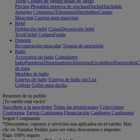
Textil
Cojines de jardín
Fundas de jardín
Piscina
Plegable
Limpieza de piscinas
Ducha
Hinchable
Juguetes
Columpios
Toboganes
Hinchables
Casitas
Mascotas
Casetas para mascotas
Bebé
Habitación bebé
Cunas
Decoración bebé
Textil bebé
Cojines
Funda
Deporte
Recuperación muscular
Terapia de percusión
Baño
Accesorios de baño
Colgadores
baño
Papeleras
Dispensadores
Jaboneras
Escobillero
Portarrollos
C
de ropa
Muebles de baño
Espejos de baño
Espejos de baño sin Luz
Grifería
Grifos para ducha
Resumen de tu pedido
¡Tu carrito está vacío!
Suscríbete a la newsletter
Todas las promociones
Colecciones
Conforama
Tarjeta Conforama
Financiación
Catálogos Conforama
Seguir Comprando
*Descuentos, cupones y servicios son aplicados en el carrito. Haz
clic en Tramitar Pedido para ver estos descuentos e importes
Pago 100% seguro