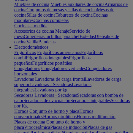
Muebles de cocina
Muebles auxiliares de cocina
Armarios de
cocina
Conjuntos de mesas y sillas de cocina
Mesas de
cocina
Sillas de cocina
Taburetes de cocina
Cocinas
modulares
Cocinas completas
Cocinas a medida
Accesorios de cocina
Menaje
Servicio de
mesa
Cubertería
Cuchillos para chef
Botellas
Utensilios de
cocina
Vajilla
Bandejas
Electrodomésticos
Frigoríficos
Frigoríficos americanos
Frigoríficos
combi
Frigoríficos integrables
Frigoríficos
pequeños
Frigoríficos portátiles
Congeladores
Congeladores verticales
Congeladores
horizontales
Lavadoras
Lavadoras de carga frontal
Lavadoras de carga
superior
Lavadoras - Secadoras
Lavadoras
integrables
Lavadoras por kg
Secadoras
Lavadoras - Secadoras
Secadoras con bomba de
calor
Secadoras de evacuación
Secadoras integrables
Secadoras
por Kg
Hornos
Conjunto de horno y placa
Hornos
convencionales
Hornos pirolíticos
Hornos multifunción
Placas de cocina
Conjunto de horno y
placa
Vitrocerámica
Placas de inducción
Placas de gas
Lavavajillas
Lavavajillas 60cm
Lavavajillas 45cm
Lavavajillas