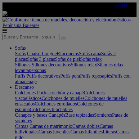
🔵Cambia tu electro con
-10% EXTRA
de descuento ☑️
AQUÍ
Península
Baleares
Sofás
Sofás
Chaise Longue
Rinconeras
Sofás cama
Sofás 2
plazas
Sofás 3 plazas
Sofás de piel
Sofás relax
Sillones
Sillones decorativos
Sillones relax
Sillones relax
levantapersonas
Puffs
Puffs decorativos
Puffs pera
Puffs reposapiés
Puffs con
almacenaje
Descanso
Colchones
Packs colchón y canapé
Colchones
viscoelásticos
Colchones de muelles
Colchones de muelles
ensacados
Colchones enrollados
Colchones de
espuma
Colchones hinchables
Canapés y bases
Canapés
Base tapizadas
Somieres
Patas de
somieres
Camas
Camas de matrimonio
Camas dobles
Camas
individuales
Camas juveniles
Camas infantiles
Literas
Camas
nido