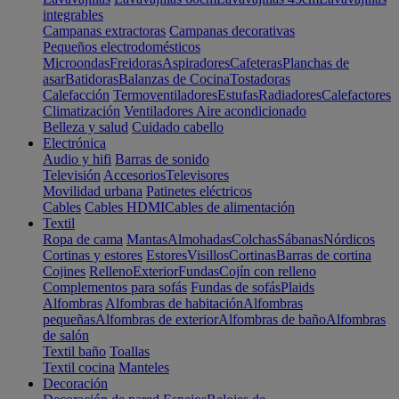
integrables
Campanas extractoras
Campanas decorativas
Pequeños electrodomésticos
Microondas
Freidoras
Aspiradores
Cafeteras
Planchas de
asar
Batidoras
Balanzas de Cocina
Tostadoras
Calefacción
Termoventiladores
Estufas
Radiadores
Calefactores
Climatización
Ventiladores
Aire acondicionado
Belleza y salud
Cuidado cabello
Electrónica
Audio y hifi
Barras de sonido
Televisión
Accesorios
Televisores
Movilidad urbana
Patinetes eléctricos
Cables
Cables HDMI
Cables de alimentación
Textil
Ropa de cama
Mantas
Almohadas
Colchas
Sábanas
Nórdicos
Cortinas y estores
Estores
Visillos
Cortinas
Barras de cortina
Cojines
Relleno
Exterior
Fundas
Cojín con relleno
Complementos para sofás
Fundas de sofás
Plaids
Alfombras
Alfombras de habitación
Alfombras
pequeñas
Alfombras de exterior
Alfombras de baño
Alfombras
de salón
Textil baño
Toallas
Textil cocina
Manteles
Decoración