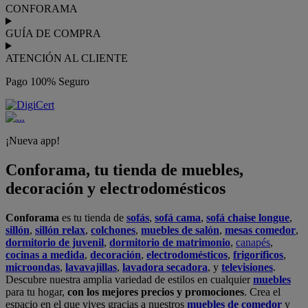
CONFORAMA
GUÍA DE COMPRA
ATENCIÓN AL CLIENTE
Pago 100% Seguro
¡Nueva app!
Conforama, tu tienda de muebles,
decoración y electrodomésticos
Conforama
es tu tienda de
sofás
,
sofá cama
,
sofá chaise longue
,
sillón
,
sillón relax
,
colchones
,
muebles de salón
,
mesas comedor
,
dormitorio de juvenil
,
dormitorio de matrimonio
,
canapés
,
cocinas a medida
,
decoración
,
electrodomésticos
,
frigoríficos
,
microondas
,
lavavajillas
,
lavadora secadora
, y
televisiones
.
Descubre nuestra amplia variedad de estilos en cualquier
muebles
para tu hogar,
con los mejores precios y promociones
. Crea el
espacio en el que vives gracias a nuestros
muebles de comedor
y