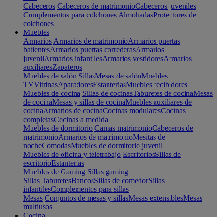
Cabeceros
Cabeceros de matrimonio
Cabeceros juveniles
Complementos para colchones
Almohadas
Protectores de
colchones
Muebles
Armarios
Armarios de matrimonio
Armarios puertas
batientes
Armarios puertas correderas
Armarios
juvenil
Armarios infantiles
Armarios vestidores
Armarios
auxiliares
Zapateros
Muebles de salón
Sillas
Mesas de salón
Muebles
TV
Vitrinas
Aparadores
Estanterias
Muebles recibidores
Muebles de cocina
Sillas de cocinas
Taburetes de cocina
Mesas
de cocina
Mesas y sillas de cocina
Muebles auxiliares de
cocina
Armarios de cocina
Cocinas modulares
Cocinas
completas
Cocinas a medida
Muebles de dormitorio
Camas matrimonio
Cabeceros de
matrimonio
Armarios de matrimonio
Mesitas de
noche
Comodas
Muebles de dormitorio juvenil
Muebles de oficina y teletrabajo
Escritorios
Sillas de
escritorio
Estanterías
Muebles de Gaming
Sillas gaming
Sillas
Taburetes
Bancos
Sillas de comedor
Sillas
infantiles
Complementos para sillas
Mesas
Conjuntos de mesas y sillas
Mesas extensibles
Mesas
multiusos
Cocina