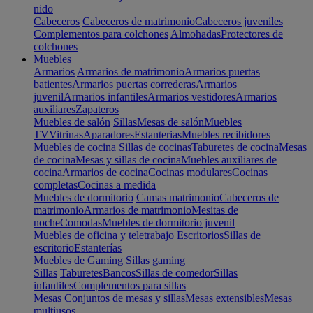
nido
Cabeceros
Cabeceros de matrimonio
Cabeceros juveniles
Complementos para colchones
Almohadas
Protectores de
colchones
Muebles
Armarios
Armarios de matrimonio
Armarios puertas
batientes
Armarios puertas correderas
Armarios
juvenil
Armarios infantiles
Armarios vestidores
Armarios
auxiliares
Zapateros
Muebles de salón
Sillas
Mesas de salón
Muebles
TV
Vitrinas
Aparadores
Estanterias
Muebles recibidores
Muebles de cocina
Sillas de cocinas
Taburetes de cocina
Mesas
de cocina
Mesas y sillas de cocina
Muebles auxiliares de
cocina
Armarios de cocina
Cocinas modulares
Cocinas
completas
Cocinas a medida
Muebles de dormitorio
Camas matrimonio
Cabeceros de
matrimonio
Armarios de matrimonio
Mesitas de
noche
Comodas
Muebles de dormitorio juvenil
Muebles de oficina y teletrabajo
Escritorios
Sillas de
escritorio
Estanterías
Muebles de Gaming
Sillas gaming
Sillas
Taburetes
Bancos
Sillas de comedor
Sillas
infantiles
Complementos para sillas
Mesas
Conjuntos de mesas y sillas
Mesas extensibles
Mesas
multiusos