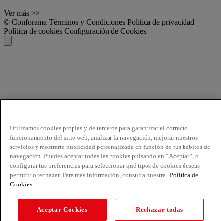
Ver más >>
© Conforama
Términos y Condiciones
Política de privacidad
Política de cookies
Configuración de Cookies
Utilizamos cookies propias y de terceros para garantizar el correcto
funcionamiento del sitio web, analizar la navegación, mejorar nuestros
servicios y mostrarte publicidad personalizada en función de tus hábitos de
navegación. Puedes aceptar todas las cookies pulsando en “Aceptar”, o
configurar tus preferencias para seleccionar qué tipos de cookies deseas
permitir o rechazar. Para más información, consulta nuestra
Política de
Cookies
Aceptar Cookies
Rechazar todas