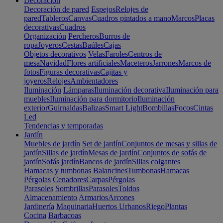
Decoración
Decoración de pared
Espejos
Relojes de
pared
Tableros
Canvas
Cuadros pintados a mano
Marcos
Placas
decorativas
Cuadros
Organización
Percheros
Burros de
ropa
Joyeros
Cestas
Baúles
Cajas
Objetos decorativos
Velas
Faroles
Centros de
mesa
Navidad
Flores artificiales
Maceteros
Jarrones
Marcos de
fotos
Figuras decorativas
Cajitas y
joyeros
Relojes
Ambientadores
Iluminación
Lámparas
Iluminación decorativa
Iluminación para
muebles
Iluminación para dormitorio
Iluminación
exterior
Guirnaldas
Balizas
Smart Light
Bombillas
Focos
Cintas
Led
Tendencias y temporadas
Jardín
Muebles de jardín
Set de jardín
Conjuntos de mesas y sillas de
jardín
Sillas de jardín
Mesas de jardín
Conjuntos de sofás de
jardín
Sofás jardín
Bancos de jardín
Sillas colgantes
Hamacas y tumbonas
Balancines
Tumbonas
Hamacas
Pérgolas
Cenadores
Carpas
Pérgolas
Parasoles
Sombrillas
Parasoles
Toldos
Almacenamiento
Armarios
Arcones
Jardinería
Maquinaria
Huertos Urbanos
Riego
Plantas
Cocina
Barbacoas