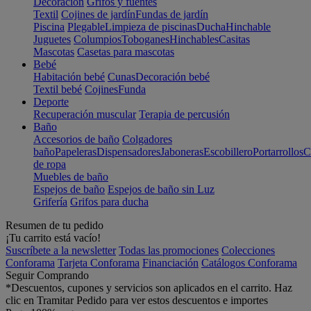
Decoración
Grifos y fuentes
Textil
Cojines de jardín
Fundas de jardín
Piscina
Plegable
Limpieza de piscinas
Ducha
Hinchable
Juguetes
Columpios
Toboganes
Hinchables
Casitas
Mascotas
Casetas para mascotas
Bebé
Habitación bebé
Cunas
Decoración bebé
Textil bebé
Cojines
Funda
Deporte
Recuperación muscular
Terapia de percusión
Baño
Accesorios de baño
Colgadores
baño
Papeleras
Dispensadores
Jaboneras
Escobillero
Portarrollos
C
de ropa
Muebles de baño
Espejos de baño
Espejos de baño sin Luz
Grifería
Grifos para ducha
Resumen de tu pedido
¡Tu carrito está vacío!
Suscríbete a la newsletter
Todas las promociones
Colecciones
Conforama
Tarjeta Conforama
Financiación
Catálogos Conforama
Seguir Comprando
*Descuentos, cupones y servicios son aplicados en el carrito. Haz
clic en Tramitar Pedido para ver estos descuentos e importes