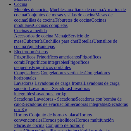
Cocina
Muebles de cocina
Muebles auxiliares de cocina
Armarios de
cocina
Conjuntos de mesas y sillas de cocina
Mesas de
cocina
Sillas de cocina
Taburetes de cocina
Cocinas
modulares
Cocinas completas
Cocinas a medida
Accesorios de cocina
Menaje
Servicio de
mesa
Cubertería
Cuchillos para chef
Botellas
Utensilios de
cocina
Vajilla
Bandejas
Electrodomésticos
Frigoríficos
Frigoríficos americanos
Frigoríficos
combi
Frigoríficos integrables
Frigoríficos
pequeños
Frigoríficos portátiles
Congeladores
Congeladores verticales
Congeladores
horizontales
Lavadoras
Lavadoras de carga frontal
Lavadoras de carga
superior
Lavadoras - Secadoras
Lavadoras
integrables
Lavadoras por kg
Secadoras
Lavadoras - Secadoras
Secadoras con bomba de
calor
Secadoras de evacuación
Secadoras integrables
Secadoras
por Kg
Hornos
Conjunto de horno y placa
Hornos
convencionales
Hornos pirolíticos
Hornos multifunción
Placas de cocina
Conjunto de horno y
placa
Vitrocerámica
Placas de inducción
Placas de gas