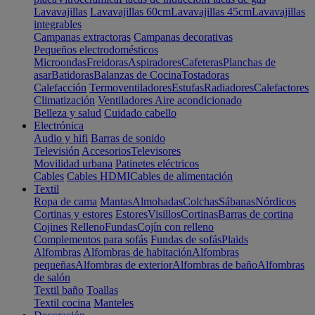
Lavavajillas
Lavavajillas 60cm
Lavavajillas 45cm
Lavavajillas
integrables
Campanas extractoras
Campanas decorativas
Pequeños electrodomésticos
Microondas
Freidoras
Aspiradores
Cafeteras
Planchas de
asar
Batidoras
Balanzas de Cocina
Tostadoras
Calefacción
Termoventiladores
Estufas
Radiadores
Calefactores
Climatización
Ventiladores
Aire acondicionado
Belleza y salud
Cuidado cabello
Electrónica
Audio y hifi
Barras de sonido
Televisión
Accesorios
Televisores
Movilidad urbana
Patinetes eléctricos
Cables
Cables HDMI
Cables de alimentación
Textil
Ropa de cama
Mantas
Almohadas
Colchas
Sábanas
Nórdicos
Cortinas y estores
Estores
Visillos
Cortinas
Barras de cortina
Cojines
Relleno
Fundas
Cojín con relleno
Complementos para sofás
Fundas de sofás
Plaids
Alfombras
Alfombras de habitación
Alfombras
pequeñas
Alfombras de exterior
Alfombras de baño
Alfombras
de salón
Textil baño
Toallas
Textil cocina
Manteles