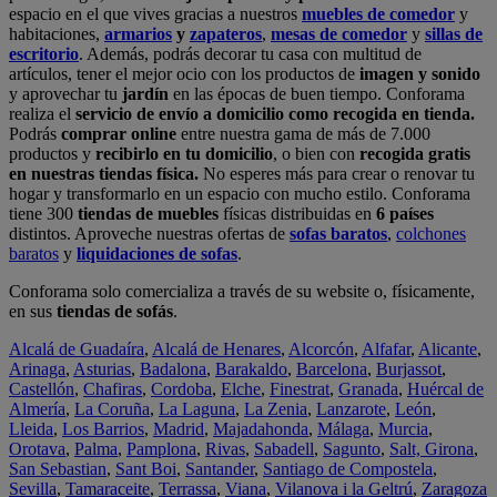
espacio en el que vives gracias a nuestros
muebles de comedor
y
habitaciones,
armarios
y
zapateros
,
mesas de comedor
y
sillas de
escritorio
. Además, podrás decorar tu casa con multitud de
artículos, tener el mejor ocio con los productos de
imagen y sonido
y aprovechar tu
jardín
en las épocas de buen tiempo. Conforama
realiza el
servicio de envío a domicilio como recogida en tienda.
Podrás
comprar online
entre nuestra gama de más de 7.000
productos y
recibirlo en tu domicilio
, o bien con
recogida gratis
en nuestras tiendas física.
No esperes más para crear o renovar tu
hogar y transformarlo en un espacio con mucho estilo. Conforama
tiene 300
tiendas de muebles
físicas distribuidas en
6 países
distintos. Aproveche nuestras ofertas de
sofas baratos
,
colchones
baratos
y
liquidaciones de sofas
.
Conforama solo comercializa a través de su website o, físicamente,
en sus
tiendas de sofás
.
Alcalá de Guadaíra
,
Alcalá de Henares
,
Alcorcón
,
Alfafar
,
Alicante
,
Arinaga
,
Asturias
,
Badalona
,
Barakaldo
,
Barcelona
,
Burjassot
,
Castellón
,
Chafiras
,
Cordoba
,
Elche
,
Finestrat
,
Granada
,
Huércal de
Almería
,
La Coruña
,
La Laguna
,
La Zenia
,
Lanzarote
,
León
,
Lleida
,
Los Barrios
,
Madrid
,
Majadahonda
,
Málaga
,
Murcia
,
Orotava
,
Palma
,
Pamplona
,
Rivas
,
Sabadell
,
Sagunto
,
Salt, Girona
,
San Sebastian
,
Sant Boi
,
Santander
,
Santiago de Compostela
,
Sevilla
,
Tamaraceite
,
Terrassa
,
Viana
,
Vilanova i la Geltrú
,
Zaragoza