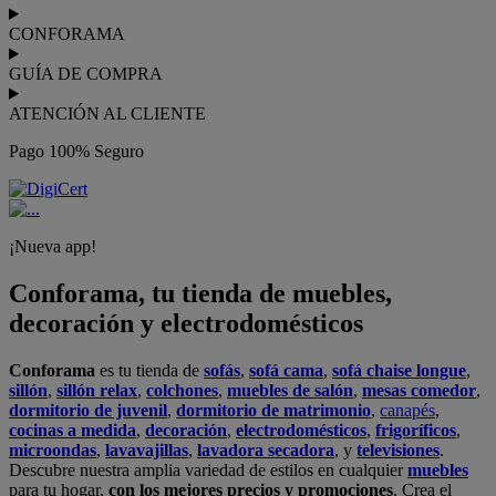
CONFORAMA
GUÍA DE COMPRA
ATENCIÓN AL CLIENTE
Pago 100% Seguro
¡Nueva app!
Conforama, tu tienda de muebles,
decoración y electrodomésticos
Conforama
es tu tienda de
sofás
,
sofá cama
,
sofá chaise longue
,
sillón
,
sillón relax
,
colchones
,
muebles de salón
,
mesas comedor
,
dormitorio de juvenil
,
dormitorio de matrimonio
,
canapés
,
cocinas a medida
,
decoración
,
electrodomésticos
,
frigoríficos
,
microondas
,
lavavajillas
,
lavadora secadora
, y
televisiones
.
Descubre nuestra amplia variedad de estilos en cualquier
muebles
para tu hogar,
con los mejores precios y promociones
. Crea el