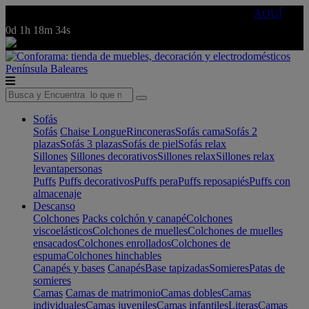
🔵Cambia tu electro con
-10% EXTRA
de descuento ☑️
AQUÍ
0d
1h
18m
34s
Península
Baleares
Sofás
Sofás
Chaise Longue
Rinconeras
Sofás cama
Sofás 2
plazas
Sofás 3 plazas
Sofás de piel
Sofás relax
Sillones
Sillones decorativos
Sillones relax
Sillones relax
levantapersonas
Puffs
Puffs decorativos
Puffs pera
Puffs reposapiés
Puffs con
almacenaje
Descanso
Colchones
Packs colchón y canapé
Colchones
viscoelásticos
Colchones de muelles
Colchones de muelles
ensacados
Colchones enrollados
Colchones de
espuma
Colchones hinchables
Canapés y bases
Canapés
Base tapizadas
Somieres
Patas de
somieres
Camas
Camas de matrimonio
Camas dobles
Camas
individuales
Camas juveniles
Camas infantiles
Literas
Camas