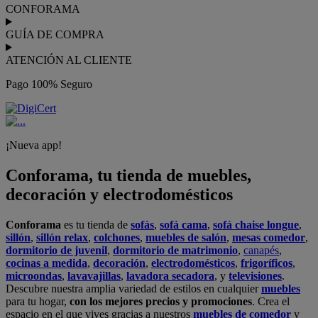
CONFORAMA
GUÍA DE COMPRA
ATENCIÓN AL CLIENTE
Pago 100% Seguro
¡Nueva app!
Conforama, tu tienda de muebles,
decoración y electrodomésticos
Conforama
es tu tienda de
sofás
,
sofá cama
,
sofá chaise longue
,
sillón
,
sillón relax
,
colchones
,
muebles de salón
,
mesas comedor
,
dormitorio de juvenil
,
dormitorio de matrimonio
,
canapés
,
cocinas a medida
,
decoración
,
electrodomésticos
,
frigoríficos
,
microondas
,
lavavajillas
,
lavadora secadora
, y
televisiones
.
Descubre nuestra amplia variedad de estilos en cualquier
muebles
para tu hogar,
con los mejores precios y promociones
. Crea el
espacio en el que vives gracias a nuestros
muebles de comedor
y