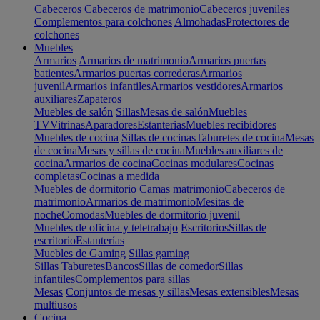
Cabeceros
Cabeceros de matrimonio
Cabeceros juveniles
Complementos para colchones
Almohadas
Protectores de
colchones
Muebles
Armarios
Armarios de matrimonio
Armarios puertas
batientes
Armarios puertas correderas
Armarios
juvenil
Armarios infantiles
Armarios vestidores
Armarios
auxiliares
Zapateros
Muebles de salón
Sillas
Mesas de salón
Muebles
TV
Vitrinas
Aparadores
Estanterias
Muebles recibidores
Muebles de cocina
Sillas de cocinas
Taburetes de cocina
Mesas
de cocina
Mesas y sillas de cocina
Muebles auxiliares de
cocina
Armarios de cocina
Cocinas modulares
Cocinas
completas
Cocinas a medida
Muebles de dormitorio
Camas matrimonio
Cabeceros de
matrimonio
Armarios de matrimonio
Mesitas de
noche
Comodas
Muebles de dormitorio juvenil
Muebles de oficina y teletrabajo
Escritorios
Sillas de
escritorio
Estanterías
Muebles de Gaming
Sillas gaming
Sillas
Taburetes
Bancos
Sillas de comedor
Sillas
infantiles
Complementos para sillas
Mesas
Conjuntos de mesas y sillas
Mesas extensibles
Mesas
multiusos
Cocina