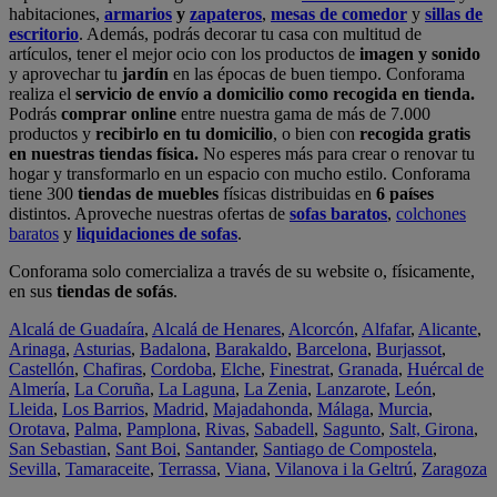
habitaciones,
armarios
y
zapateros
,
mesas de comedor
y
sillas de
escritorio
. Además, podrás decorar tu casa con multitud de
artículos, tener el mejor ocio con los productos de
imagen y sonido
y aprovechar tu
jardín
en las épocas de buen tiempo. Conforama
realiza el
servicio de envío a domicilio como recogida en tienda.
Podrás
comprar online
entre nuestra gama de más de 7.000
productos y
recibirlo en tu domicilio
, o bien con
recogida gratis
en nuestras tiendas física.
No esperes más para crear o renovar tu
hogar y transformarlo en un espacio con mucho estilo. Conforama
tiene 300
tiendas de muebles
físicas distribuidas en
6 países
distintos. Aproveche nuestras ofertas de
sofas baratos
,
colchones
baratos
y
liquidaciones de sofas
.
Conforama solo comercializa a través de su website o, físicamente,
en sus
tiendas de sofás
.
Alcalá de Guadaíra
,
Alcalá de Henares
,
Alcorcón
,
Alfafar
,
Alicante
,
Arinaga
,
Asturias
,
Badalona
,
Barakaldo
,
Barcelona
,
Burjassot
,
Castellón
,
Chafiras
,
Cordoba
,
Elche
,
Finestrat
,
Granada
,
Huércal de
Almería
,
La Coruña
,
La Laguna
,
La Zenia
,
Lanzarote
,
León
,
Lleida
,
Los Barrios
,
Madrid
,
Majadahonda
,
Málaga
,
Murcia
,
Orotava
,
Palma
,
Pamplona
,
Rivas
,
Sabadell
,
Sagunto
,
Salt, Girona
,
San Sebastian
,
Sant Boi
,
Santander
,
Santiago de Compostela
,
Sevilla
,
Tamaraceite
,
Terrassa
,
Viana
,
Vilanova i la Geltrú
,
Zaragoza