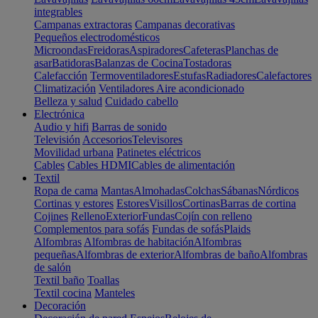
integrables
Campanas extractoras
Campanas decorativas
Pequeños electrodomésticos
Microondas
Freidoras
Aspiradores
Cafeteras
Planchas de
asar
Batidoras
Balanzas de Cocina
Tostadoras
Calefacción
Termoventiladores
Estufas
Radiadores
Calefactores
Climatización
Ventiladores
Aire acondicionado
Belleza y salud
Cuidado cabello
Electrónica
Audio y hifi
Barras de sonido
Televisión
Accesorios
Televisores
Movilidad urbana
Patinetes eléctricos
Cables
Cables HDMI
Cables de alimentación
Textil
Ropa de cama
Mantas
Almohadas
Colchas
Sábanas
Nórdicos
Cortinas y estores
Estores
Visillos
Cortinas
Barras de cortina
Cojines
Relleno
Exterior
Fundas
Cojín con relleno
Complementos para sofás
Fundas de sofás
Plaids
Alfombras
Alfombras de habitación
Alfombras
pequeñas
Alfombras de exterior
Alfombras de baño
Alfombras
de salón
Textil baño
Toallas
Textil cocina
Manteles
Decoración