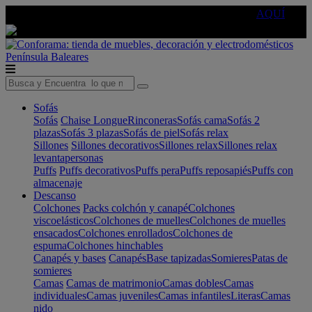
🔵Cambia tu electro con
-10% EXTRA
de descuento ☑️
AQUÍ
Península
Baleares
Sofás
Sofás
Chaise Longue
Rinconeras
Sofás cama
Sofás 2
plazas
Sofás 3 plazas
Sofás de piel
Sofás relax
Sillones
Sillones decorativos
Sillones relax
Sillones relax
levantapersonas
Puffs
Puffs decorativos
Puffs pera
Puffs reposapiés
Puffs con
almacenaje
Descanso
Colchones
Packs colchón y canapé
Colchones
viscoelásticos
Colchones de muelles
Colchones de muelles
ensacados
Colchones enrollados
Colchones de
espuma
Colchones hinchables
Canapés y bases
Canapés
Base tapizadas
Somieres
Patas de
somieres
Camas
Camas de matrimonio
Camas dobles
Camas
individuales
Camas juveniles
Camas infantiles
Literas
Camas
nido