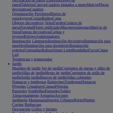
Decoración de pared
Espejos
Relojes de
pared
Tableros
Canvas
Cuadros pintados a mano
Marcos
Placas
decorativas
Cuadros
Organización
Percheros
Burros de
ropa
Joyeros
Cestas
Baúles
Cajas
Objetos decorativos
Velas
Faroles
Centros de
mesa
Navidad
Flores artificiales
Maceteros
Jarrones
Marcos de
fotos
Figuras decorativas
Cajitas y
joyeros
Relojes
Ambientadores
Iluminación
Lámparas
Iluminación decorativa
Iluminación para
muebles
Iluminación para dormitorio
Iluminación
exterior
Guirnaldas
Balizas
Smart Light
Bombillas
Focos
Cintas
Led
Tendencias y temporadas
Jardín
Muebles de jardín
Set de jardín
Conjuntos de mesas y sillas de
jardín
Sillas de jardín
Mesas de jardín
Conjuntos de sofás de
jardín
Sofás jardín
Bancos de jardín
Sillas colgantes
Hamacas y tumbonas
Balancines
Tumbonas
Hamacas
Pérgolas
Cenadores
Carpas
Pérgolas
Parasoles
Sombrillas
Parasoles
Toldos
Almacenamiento
Armarios
Arcones
Jardinería
Maquinaria
Huertos Urbanos
Riego
Plantas
Cocina
Barbacoas
Decoración
Grifos y fuentes