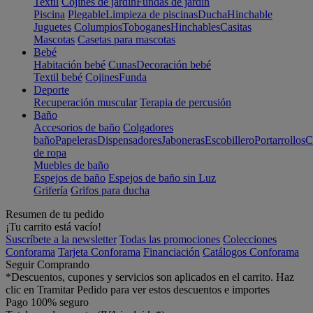
Textil
Cojines de jardín
Fundas de jardín
Piscina
Plegable
Limpieza de piscinas
Ducha
Hinchable
Juguetes
Columpios
Toboganes
Hinchables
Casitas
Mascotas
Casetas para mascotas
Bebé
Habitación bebé
Cunas
Decoración bebé
Textil bebé
Cojines
Funda
Deporte
Recuperación muscular
Terapia de percusión
Baño
Accesorios de baño
Colgadores
baño
Papeleras
Dispensadores
Jaboneras
Escobillero
Portarrollos
C
de ropa
Muebles de baño
Espejos de baño
Espejos de baño sin Luz
Grifería
Grifos para ducha
Resumen de tu pedido
¡Tu carrito está vacío!
Suscríbete a la newsletter
Todas las promociones
Colecciones
Conforama
Tarjeta Conforama
Financiación
Catálogos Conforama
Seguir Comprando
*Descuentos, cupones y servicios son aplicados en el carrito. Haz
clic en Tramitar Pedido para ver estos descuentos e importes
Pago 100% seguro