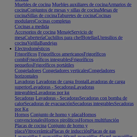
Muebles de cocina
Muebles auxiliares de cocina
Armarios de
cocina
Conjuntos de mesas y sillas de cocina
Mesas de
cocina
Sillas de cocina
Taburetes de cocina
Cocinas
modulares
Cocinas completas
Cocinas a medida
Accesorios de cocina
Menaje
Servicio de
mesa
Cubertería
Cuchillos para chef
Botellas
Utensilios de
cocina
Vajilla
Bandejas
Electrodomésticos
Frigoríficos
Frigoríficos americanos
Frigoríficos
combi
Frigoríficos integrables
Frigoríficos
pequeños
Frigoríficos portátiles
Congeladores
Congeladores verticales
Congeladores
horizontales
Lavadoras
Lavadoras de carga frontal
Lavadoras de carga
superior
Lavadoras - Secadoras
Lavadoras
integrables
Lavadoras por kg
Secadoras
Lavadoras - Secadoras
Secadoras con bomba de
calor
Secadoras de evacuación
Secadoras integrables
Secadoras
por Kg
Hornos
Conjunto de horno y placa
Hornos
convencionales
Hornos pirolíticos
Hornos multifunción
Placas de cocina
Conjunto de horno y
placa
Vitrocerámica
Placas de inducción
Placas de gas
Lavavajillas
Lavavajillas 60cm
Lavavajillas 45cm
Lavavajillas