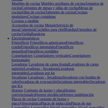
Muebles de cocina
Muebles auxiliares de cocina
Armarios de
cocina
Conjuntos de mesas y sillas de cocina
Mesas de
cocina
Sillas de cocina
Taburetes de cocina
Cocinas
modulares
Cocinas completas
Cocinas a medida
Accesorios de cocina
Menaje
Servicio de
mesa
Cubertería
Cuchillos para chef
Botellas
Utensilios de
cocina
Vajilla
Bandejas
Electrodomésticos
Frigoríficos
Frigoríficos americanos
Frigoríficos
combi
Frigoríficos integrables
Frigoríficos
pequeños
Frigoríficos portátiles
Congeladores
Congeladores verticales
Congeladores
horizontales
Lavadoras
Lavadoras de carga frontal
Lavadoras de carga
superior
Lavadoras - Secadoras
Lavadoras
integrables
Lavadoras por kg
Secadoras
Lavadoras - Secadoras
Secadoras con bomba de
calor
Secadoras de evacuación
Secadoras integrables
Secadoras
por Kg
Hornos
Conjunto de horno y placa
Hornos
convencionales
Hornos pirolíticos
Hornos multifunción
Placas de cocina
Conjunto de horno y
placa
Vitrocerámica
Placas de inducción
Placas de gas
Lavavajillas
Lavavajillas 60cm
Lavavajillas 45cm
Lavavajillas