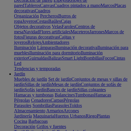
Decoración de pared
Espejos
Relojes de
pared
Tableros
Canvas
Cuadros pintados a mano
Marcos
Placas
decorativas
Cuadros
Organización
Percheros
Burros de
ropa
Joyeros
Cestas
Baúles
Cajas
Objetos decorativos
Velas
Faroles
Centros de
mesa
Navidad
Flores artificiales
Maceteros
Jarrones
Marcos de
fotos
Figuras decorativas
Cajitas y
joyeros
Relojes
Ambientadores
Iluminación
Lámparas
Iluminación decorativa
Iluminación para
muebles
Iluminación para dormitorio
Iluminación
exterior
Guirnaldas
Balizas
Smart Light
Bombillas
Focos
Cintas
Led
Tendencias y temporadas
Jardín
Muebles de jardín
Set de jardín
Conjuntos de mesas y sillas de
jardín
Sillas de jardín
Mesas de jardín
Conjuntos de sofás de
jardín
Sofás jardín
Bancos de jardín
Sillas colgantes
Hamacas y tumbonas
Balancines
Tumbonas
Hamacas
Pérgolas
Cenadores
Carpas
Pérgolas
Parasoles
Sombrillas
Parasoles
Toldos
Almacenamiento
Armarios
Arcones
Jardinería
Maquinaria
Huertos Urbanos
Riego
Plantas
Cocina
Barbacoas
Decoración
Grifos y fuentes