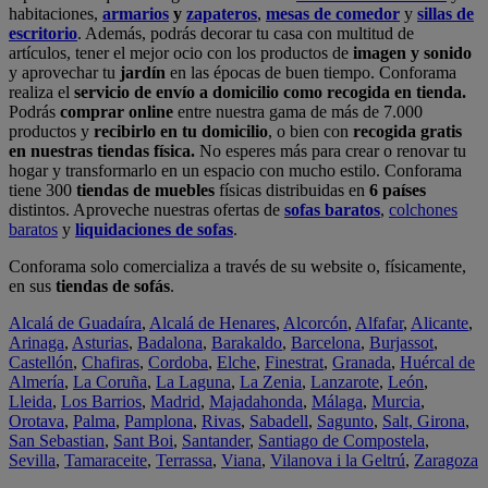
habitaciones,
armarios
y
zapateros
,
mesas de comedor
y
sillas de
escritorio
. Además, podrás decorar tu casa con multitud de
artículos, tener el mejor ocio con los productos de
imagen y sonido
y aprovechar tu
jardín
en las épocas de buen tiempo. Conforama
realiza el
servicio de envío a domicilio como recogida en tienda.
Podrás
comprar online
entre nuestra gama de más de 7.000
productos y
recibirlo en tu domicilio
, o bien con
recogida gratis
en nuestras tiendas física.
No esperes más para crear o renovar tu
hogar y transformarlo en un espacio con mucho estilo. Conforama
tiene 300
tiendas de muebles
físicas distribuidas en
6 países
distintos. Aproveche nuestras ofertas de
sofas baratos
,
colchones
baratos
y
liquidaciones de sofas
.
Conforama solo comercializa a través de su website o, físicamente,
en sus
tiendas de sofás
.
Alcalá de Guadaíra
,
Alcalá de Henares
,
Alcorcón
,
Alfafar
,
Alicante
,
Arinaga
,
Asturias
,
Badalona
,
Barakaldo
,
Barcelona
,
Burjassot
,
Castellón
,
Chafiras
,
Cordoba
,
Elche
,
Finestrat
,
Granada
,
Huércal de
Almería
,
La Coruña
,
La Laguna
,
La Zenia
,
Lanzarote
,
León
,
Lleida
,
Los Barrios
,
Madrid
,
Majadahonda
,
Málaga
,
Murcia
,
Orotava
,
Palma
,
Pamplona
,
Rivas
,
Sabadell
,
Sagunto
,
Salt, Girona
,
San Sebastian
,
Sant Boi
,
Santander
,
Santiago de Compostela
,
Sevilla
,
Tamaraceite
,
Terrassa
,
Viana
,
Vilanova i la Geltrú
,
Zaragoza