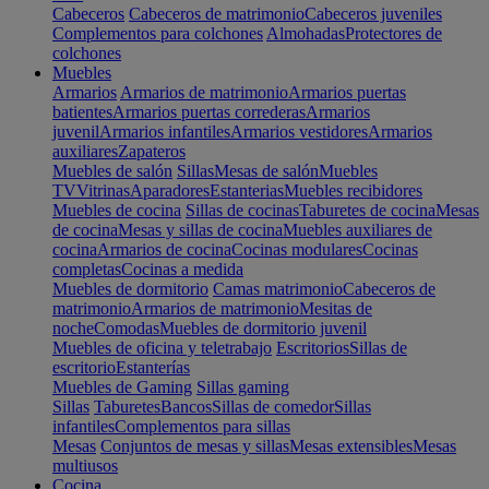
Cabeceros
Cabeceros de matrimonio
Cabeceros juveniles
Complementos para colchones
Almohadas
Protectores de
colchones
Muebles
Armarios
Armarios de matrimonio
Armarios puertas
batientes
Armarios puertas correderas
Armarios
juvenil
Armarios infantiles
Armarios vestidores
Armarios
auxiliares
Zapateros
Muebles de salón
Sillas
Mesas de salón
Muebles
TV
Vitrinas
Aparadores
Estanterias
Muebles recibidores
Muebles de cocina
Sillas de cocinas
Taburetes de cocina
Mesas
de cocina
Mesas y sillas de cocina
Muebles auxiliares de
cocina
Armarios de cocina
Cocinas modulares
Cocinas
completas
Cocinas a medida
Muebles de dormitorio
Camas matrimonio
Cabeceros de
matrimonio
Armarios de matrimonio
Mesitas de
noche
Comodas
Muebles de dormitorio juvenil
Muebles de oficina y teletrabajo
Escritorios
Sillas de
escritorio
Estanterías
Muebles de Gaming
Sillas gaming
Sillas
Taburetes
Bancos
Sillas de comedor
Sillas
infantiles
Complementos para sillas
Mesas
Conjuntos de mesas y sillas
Mesas extensibles
Mesas
multiusos
Cocina