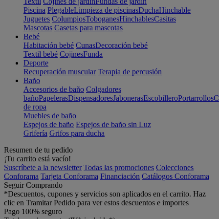
Textil
Cojines de jardín
Fundas de jardín
Piscina
Plegable
Limpieza de piscinas
Ducha
Hinchable
Juguetes
Columpios
Toboganes
Hinchables
Casitas
Mascotas
Casetas para mascotas
Bebé
Habitación bebé
Cunas
Decoración bebé
Textil bebé
Cojines
Funda
Deporte
Recuperación muscular
Terapia de percusión
Baño
Accesorios de baño
Colgadores
baño
Papeleras
Dispensadores
Jaboneras
Escobillero
Portarrollos
C
de ropa
Muebles de baño
Espejos de baño
Espejos de baño sin Luz
Grifería
Grifos para ducha
Resumen de tu pedido
¡Tu carrito está vacío!
Suscríbete a la newsletter
Todas las promociones
Colecciones
Conforama
Tarjeta Conforama
Financiación
Catálogos Conforama
Seguir Comprando
*Descuentos, cupones y servicios son aplicados en el carrito. Haz
clic en Tramitar Pedido para ver estos descuentos e importes
Pago 100% seguro