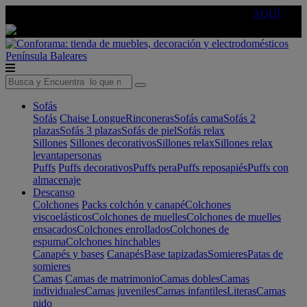
🔵Cambia tu electro con
-10% EXTRA
de descuento ☑️
AQUÍ
Península
Baleares
Sofás
Sofás
Chaise Longue
Rinconeras
Sofás cama
Sofás 2
plazas
Sofás 3 plazas
Sofás de piel
Sofás relax
Sillones
Sillones decorativos
Sillones relax
Sillones relax
levantapersonas
Puffs
Puffs decorativos
Puffs pera
Puffs reposapiés
Puffs con
almacenaje
Descanso
Colchones
Packs colchón y canapé
Colchones
viscoelásticos
Colchones de muelles
Colchones de muelles
ensacados
Colchones enrollados
Colchones de
espuma
Colchones hinchables
Canapés y bases
Canapés
Base tapizadas
Somieres
Patas de
somieres
Camas
Camas de matrimonio
Camas dobles
Camas
individuales
Camas juveniles
Camas infantiles
Literas
Camas
nido