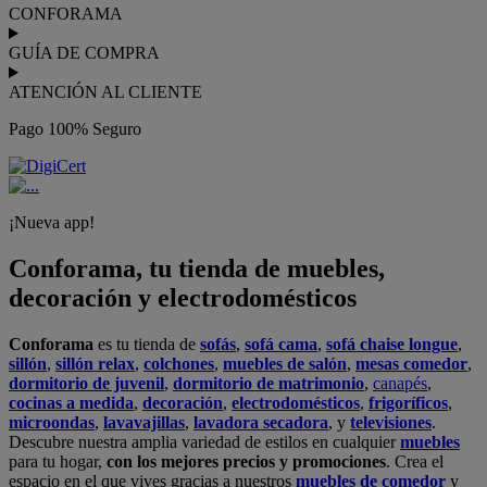
CONFORAMA
GUÍA DE COMPRA
ATENCIÓN AL CLIENTE
Pago 100% Seguro
¡Nueva app!
Conforama, tu tienda de muebles,
decoración y electrodomésticos
Conforama
es tu tienda de
sofás
,
sofá cama
,
sofá chaise longue
,
sillón
,
sillón relax
,
colchones
,
muebles de salón
,
mesas comedor
,
dormitorio de juvenil
,
dormitorio de matrimonio
,
canapés
,
cocinas a medida
,
decoración
,
electrodomésticos
,
frigoríficos
,
microondas
,
lavavajillas
,
lavadora secadora
, y
televisiones
.
Descubre nuestra amplia variedad de estilos en cualquier
muebles
para tu hogar,
con los mejores precios y promociones
. Crea el
espacio en el que vives gracias a nuestros
muebles de comedor
y