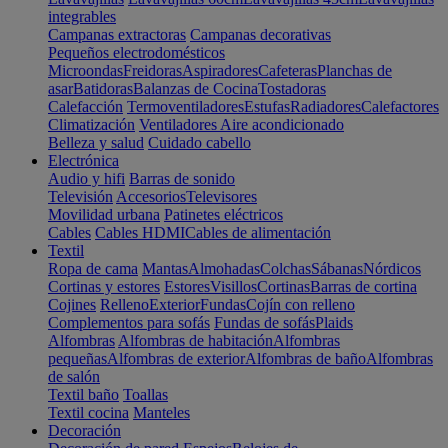
integrables
Campanas extractoras
Campanas decorativas
Pequeños electrodomésticos
Microondas
Freidoras
Aspiradores
Cafeteras
Planchas de
asar
Batidoras
Balanzas de Cocina
Tostadoras
Calefacción
Termoventiladores
Estufas
Radiadores
Calefactores
Climatización
Ventiladores
Aire acondicionado
Belleza y salud
Cuidado cabello
Electrónica
Audio y hifi
Barras de sonido
Televisión
Accesorios
Televisores
Movilidad urbana
Patinetes eléctricos
Cables
Cables HDMI
Cables de alimentación
Textil
Ropa de cama
Mantas
Almohadas
Colchas
Sábanas
Nórdicos
Cortinas y estores
Estores
Visillos
Cortinas
Barras de cortina
Cojines
Relleno
Exterior
Fundas
Cojín con relleno
Complementos para sofás
Fundas de sofás
Plaids
Alfombras
Alfombras de habitación
Alfombras
pequeñas
Alfombras de exterior
Alfombras de baño
Alfombras
de salón
Textil baño
Toallas
Textil cocina
Manteles
Decoración