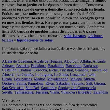
artículos, tener el mejor ocio con los productos de
imagen y sonido
y aprovechar tu
jardín
en las épocas de buen tiempo. Conforama
realiza el
servicio de envío a domicilio como recogida en tienda.
Podrás
comprar online
entre nuestra gama de más de 7.000
productos y
recibirlo en tu domicilio
, o bien con
recogida gratis
en nuestras tiendas física.
No esperes más para crear o renovar tu
hogar y transformarlo en un espacio con mucho estilo. Conforama
tiene 300
tiendas de muebles
físicas distribuidas en
6 países
distintos. Aproveche nuestras ofertas de
sofas baratos
,
colchones
baratos
y
liquidaciones de sofas
.
Conforama solo comercializa a través de su website o, físicamente,
en sus
tiendas de sofás
.
Alcalá de Guadaíra
,
Alcalá de Henares
,
Alcorcón
,
Alfafar
,
Alicante
,
Arinaga
,
Asturias
,
Badalona
,
Barakaldo
,
Barcelona
,
Burjassot
,
Castellón
,
Chafiras
,
Cordoba
,
Elche
,
Finestrat
,
Granada
,
Huércal de
Almería
,
La Coruña
,
La Laguna
,
La Zenia
,
Lanzarote
,
León
,
Lleida
,
Los Barrios
,
Madrid
,
Majadahonda
,
Málaga
,
Murcia
,
Orotava
,
Palma
,
Pamplona
,
Rivas
,
Sabadell
,
Sagunto
,
Salt, Girona
,
San Sebastian
,
Sant Boi
,
Santander
,
Santiago de Compostela
,
Sevilla
,
Tamaraceite
,
Terrassa
,
Viana
,
Vilanova i la Geltrú
,
Zaragoza
Ver más >>
© Conforama
Términos y Condiciones
Política de privacidad
Política de cookies
Configuración de Cookies