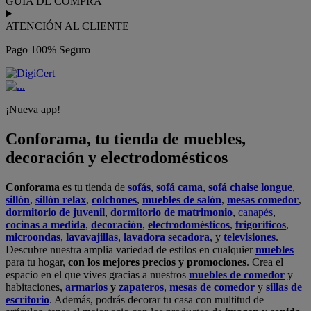
GUÍA DE COMPRA
ATENCIÓN AL CLIENTE
Pago 100% Seguro
¡Nueva app!
Conforama, tu tienda de muebles,
decoración y electrodomésticos
Conforama
es tu tienda de
sofás
,
sofá cama
,
sofá chaise longue
,
sillón
,
sillón relax
,
colchones
,
muebles de salón
,
mesas comedor
,
dormitorio de juvenil
,
dormitorio de matrimonio
,
canapés
,
cocinas a medida
,
decoración
,
electrodomésticos
,
frigoríficos
,
microondas
,
lavavajillas
,
lavadora secadora
, y
televisiones
.
Descubre nuestra amplia variedad de estilos en cualquier
muebles
para tu hogar,
con los mejores precios y promociones
. Crea el
espacio en el que vives gracias a nuestros
muebles de comedor
y
habitaciones,
armarios
y
zapateros
,
mesas de comedor
y
sillas de
escritorio
. Además, podrás decorar tu casa con multitud de