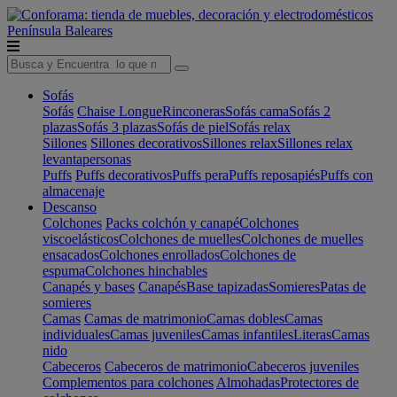
Península
Baleares
Sofás
Sofás
Chaise Longue
Rinconeras
Sofás cama
Sofás 2
plazas
Sofás 3 plazas
Sofás de piel
Sofás relax
Sillones
Sillones decorativos
Sillones relax
Sillones relax
levantapersonas
Puffs
Puffs decorativos
Puffs pera
Puffs reposapiés
Puffs con
almacenaje
Descanso
Colchones
Packs colchón y canapé
Colchones
viscoelásticos
Colchones de muelles
Colchones de muelles
ensacados
Colchones enrollados
Colchones de
espuma
Colchones hinchables
Canapés y bases
Canapés
Base tapizadas
Somieres
Patas de
somieres
Camas
Camas de matrimonio
Camas dobles
Camas
individuales
Camas juveniles
Camas infantiles
Literas
Camas
nido
Cabeceros
Cabeceros de matrimonio
Cabeceros juveniles
Complementos para colchones
Almohadas
Protectores de