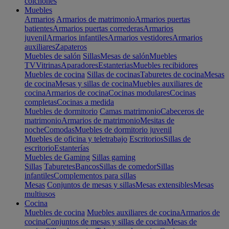
colchones
Muebles
Armarios
Armarios de matrimonio
Armarios puertas
batientes
Armarios puertas correderas
Armarios
juvenil
Armarios infantiles
Armarios vestidores
Armarios
auxiliares
Zapateros
Muebles de salón
Sillas
Mesas de salón
Muebles
TV
Vitrinas
Aparadores
Estanterias
Muebles recibidores
Muebles de cocina
Sillas de cocinas
Taburetes de cocina
Mesas
de cocina
Mesas y sillas de cocina
Muebles auxiliares de
cocina
Armarios de cocina
Cocinas modulares
Cocinas
completas
Cocinas a medida
Muebles de dormitorio
Camas matrimonio
Cabeceros de
matrimonio
Armarios de matrimonio
Mesitas de
noche
Comodas
Muebles de dormitorio juvenil
Muebles de oficina y teletrabajo
Escritorios
Sillas de
escritorio
Estanterías
Muebles de Gaming
Sillas gaming
Sillas
Taburetes
Bancos
Sillas de comedor
Sillas
infantiles
Complementos para sillas
Mesas
Conjuntos de mesas y sillas
Mesas extensibles
Mesas
multiusos
Cocina
Muebles de cocina
Muebles auxiliares de cocina
Armarios de
cocina
Conjuntos de mesas y sillas de cocina
Mesas de