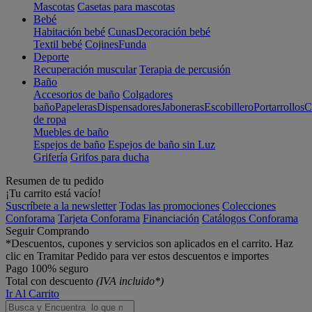
Mascotas
Casetas para mascotas
Bebé
Habitación bebé
Cunas
Decoración bebé
Textil bebé
Cojines
Funda
Deporte
Recuperación muscular
Terapia de percusión
Baño
Accesorios de baño
Colgadores
baño
Papeleras
Dispensadores
Jaboneras
Escobillero
Portarrollos
C
de ropa
Muebles de baño
Espejos de baño
Espejos de baño sin Luz
Grifería
Grifos para ducha
Resumen de tu pedido
¡Tu carrito está vacío!
Suscríbete a la newsletter
Todas las promociones
Colecciones
Conforama
Tarjeta Conforama
Financiación
Catálogos Conforama
Seguir Comprando
*Descuentos, cupones y servicios son aplicados en el carrito. Haz
clic en Tramitar Pedido para ver estos descuentos e importes
Pago 100% seguro
Total con descuento
(IVA incluido*)
Ir Al Carrito