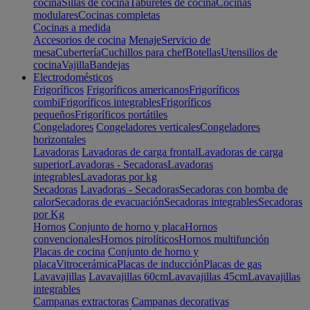
cocina
Sillas de cocina
Taburetes de cocina
Cocinas
modulares
Cocinas completas
Cocinas a medida
Accesorios de cocina
Menaje
Servicio de
mesa
Cubertería
Cuchillos para chef
Botellas
Utensilios de
cocina
Vajilla
Bandejas
Electrodomésticos
Frigoríficos
Frigoríficos americanos
Frigoríficos
combi
Frigoríficos integrables
Frigoríficos
pequeños
Frigoríficos portátiles
Congeladores
Congeladores verticales
Congeladores
horizontales
Lavadoras
Lavadoras de carga frontal
Lavadoras de carga
superior
Lavadoras - Secadoras
Lavadoras
integrables
Lavadoras por kg
Secadoras
Lavadoras - Secadoras
Secadoras con bomba de
calor
Secadoras de evacuación
Secadoras integrables
Secadoras
por Kg
Hornos
Conjunto de horno y placa
Hornos
convencionales
Hornos pirolíticos
Hornos multifunción
Placas de cocina
Conjunto de horno y
placa
Vitrocerámica
Placas de inducción
Placas de gas
Lavavajillas
Lavavajillas 60cm
Lavavajillas 45cm
Lavavajillas
integrables
Campanas extractoras
Campanas decorativas