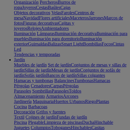
Organización
Percheros
Burros de
ropa
Joyeros
Cestas
Baúles
Cajas
Objetos decorativos
Velas
Faroles
Centros de
mesa
Navidad
Flores artificiales
Maceteros
Jarrones
Marcos de
fotos
Figuras decorativas
Cajitas y
joyeros
Relojes
Ambientadores
Iluminación
Lámparas
Iluminación decorativa
Iluminación para
muebles
Iluminación para dormitorio
Iluminación
exterior
Guirnaldas
Balizas
Smart Light
Bombillas
Focos
Cintas
Led
Tendencias y temporadas
Jardín
Muebles de jardín
Set de jardín
Conjuntos de mesas y sillas de
jardín
Sillas de jardín
Mesas de jardín
Conjuntos de sofás de
jardín
Sofás jardín
Bancos de jardín
Sillas colgantes
Hamacas y tumbonas
Balancines
Tumbonas
Hamacas
Pérgolas
Cenadores
Carpas
Pérgolas
Parasoles
Sombrillas
Parasoles
Toldos
Almacenamiento
Armarios
Arcones
Jardinería
Maquinaria
Huertos Urbanos
Riego
Plantas
Cocina
Barbacoas
Decoración
Grifos y fuentes
Textil
Cojines de jardín
Fundas de jardín
Piscina
Plegable
Limpieza de piscinas
Ducha
Hinchable
Juguetes
Columpios
Toboganes
Hinchables
Casitas