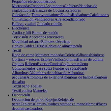
Pequeños electrodomésticos
Microondas
Freidoras
Aspiradores
Cafeteras
Planchas de
asar
Batidoras
Balanzas de Cocina
Tostadoras
Calefacción
Termoventiladores
Estufas
Radiadores
Calefactores
Climatización
Ventiladores
Aire acondicionado
Belleza y salud
Cuidado cabello
Electrónica
Audio y hifi
Barras de sonido
Televisión
Accesorios
Televisores
Movilidad urbana
Patinetes eléctricos
Cables
Cables HDMI
Cables de alimentación
Textil
Ropa de cama
Mantas
Almohadas
Colchas
Sábanas
Nórdicos
Cortinas y estores
Estores
Visillos
Cortinas
Barras de cortina
Cojines
Relleno
Exterior
Fundas
Cojín con relleno
Complementos para sofás
Fundas de sofás
Plaids
Alfombras
Alfombras de habitación
Alfombras
pequeñas
Alfombras de exterior
Alfombras de baño
Alfombras
de salón
Textil baño
Toallas
Textil cocina
Manteles
Decoración
Decoración de pared
Espejos
Relojes de
pared
Tableros
Canvas
Cuadros pintados a mano
Marcos
Placas
decorativas
Cuadros