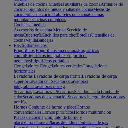
Muebles de cocina
Muebles auxiliares de cocina
Armarios de
cocina
Conjuntos de mesas y sillas de cocina
Mesas de
cocina
Sillas de cocina
Taburetes de cocina
Cocinas
modulares
Cocinas completas
Cocinas a medida
Accesorios de cocina
Menaje
Servicio de
mesa
Cubertería
Cuchillos para chef
Botellas
Utensilios de
cocina
Vajilla
Bandejas
Electrodomésticos
Frigoríficos
Frigoríficos americanos
Frigoríficos
combi
Frigoríficos integrables
Frigoríficos
pequeños
Frigoríficos portátiles
Congeladores
Congeladores verticales
Congeladores
horizontales
Lavadoras
Lavadoras de carga frontal
Lavadoras de carga
superior
Lavadoras - Secadoras
Lavadoras
integrables
Lavadoras por kg
Secadoras
Lavadoras - Secadoras
Secadoras con bomba de
calor
Secadoras de evacuación
Secadoras integrables
Secadoras
por Kg
Hornos
Conjunto de horno y placa
Hornos
convencionales
Hornos pirolíticos
Hornos multifunción
Placas de cocina
Conjunto de horno y
placa
Vitrocerámica
Placas de inducción
Placas de gas
Lavavajillas
Lavavajillas 60cm
Lavavajillas 45cm
Lavavajillas