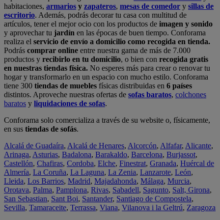
habitaciones,
armarios
y
zapateros
,
mesas de comedor
y
sillas de
escritorio
. Además, podrás decorar tu casa con multitud de
artículos, tener el mejor ocio con los productos de
imagen y sonido
y aprovechar tu
jardín
en las épocas de buen tiempo. Conforama
realiza el
servicio de envío a domicilio como recogida en tienda.
Podrás
comprar online
entre nuestra gama de más de 7.000
productos y
recibirlo en tu domicilio
, o bien con
recogida gratis
en nuestras tiendas física.
No esperes más para crear o renovar tu
hogar y transformarlo en un espacio con mucho estilo. Conforama
tiene 300
tiendas de muebles
físicas distribuidas en
6 países
distintos. Aproveche nuestras ofertas de
sofas baratos
,
colchones
baratos
y
liquidaciones de sofas
.
Conforama solo comercializa a través de su website o, físicamente,
en sus
tiendas de sofás
.
Alcalá de Guadaíra
,
Alcalá de Henares
,
Alcorcón
,
Alfafar
,
Alicante
,
Arinaga
,
Asturias
,
Badalona
,
Barakaldo
,
Barcelona
,
Burjassot
,
Castellón
,
Chafiras
,
Cordoba
,
Elche
,
Finestrat
,
Granada
,
Huércal de
Almería
,
La Coruña
,
La Laguna
,
La Zenia
,
Lanzarote
,
León
,
Lleida
,
Los Barrios
,
Madrid
,
Majadahonda
,
Málaga
,
Murcia
,
Orotava
,
Palma
,
Pamplona
,
Rivas
,
Sabadell
,
Sagunto
,
Salt, Girona
,
San Sebastian
,
Sant Boi
,
Santander
,
Santiago de Compostela
,
Sevilla
,
Tamaraceite
,
Terrassa
,
Viana
,
Vilanova i la Geltrú
,
Zaragoza