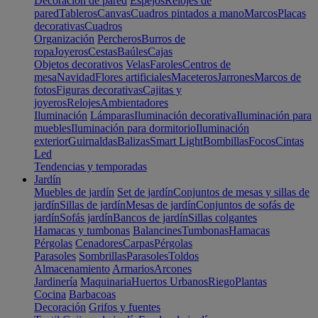
Decoración de pared
Espejos
Relojes de
pared
Tableros
Canvas
Cuadros pintados a mano
Marcos
Placas
decorativas
Cuadros
Organización
Percheros
Burros de
ropa
Joyeros
Cestas
Baúles
Cajas
Objetos decorativos
Velas
Faroles
Centros de
mesa
Navidad
Flores artificiales
Maceteros
Jarrones
Marcos de
fotos
Figuras decorativas
Cajitas y
joyeros
Relojes
Ambientadores
Iluminación
Lámparas
Iluminación decorativa
Iluminación para
muebles
Iluminación para dormitorio
Iluminación
exterior
Guirnaldas
Balizas
Smart Light
Bombillas
Focos
Cintas
Led
Tendencias y temporadas
Jardín
Muebles de jardín
Set de jardín
Conjuntos de mesas y sillas de
jardín
Sillas de jardín
Mesas de jardín
Conjuntos de sofás de
jardín
Sofás jardín
Bancos de jardín
Sillas colgantes
Hamacas y tumbonas
Balancines
Tumbonas
Hamacas
Pérgolas
Cenadores
Carpas
Pérgolas
Parasoles
Sombrillas
Parasoles
Toldos
Almacenamiento
Armarios
Arcones
Jardinería
Maquinaria
Huertos Urbanos
Riego
Plantas
Cocina
Barbacoas
Decoración
Grifos y fuentes