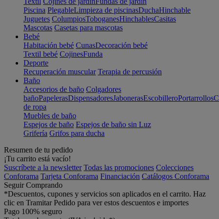
Textil
Cojines de jardín
Fundas de jardín
Piscina
Plegable
Limpieza de piscinas
Ducha
Hinchable
Juguetes
Columpios
Toboganes
Hinchables
Casitas
Mascotas
Casetas para mascotas
Bebé
Habitación bebé
Cunas
Decoración bebé
Textil bebé
Cojines
Funda
Deporte
Recuperación muscular
Terapia de percusión
Baño
Accesorios de baño
Colgadores
baño
Papeleras
Dispensadores
Jaboneras
Escobillero
Portarrollos
C
de ropa
Muebles de baño
Espejos de baño
Espejos de baño sin Luz
Grifería
Grifos para ducha
Resumen de tu pedido
¡Tu carrito está vacío!
Suscríbete a la newsletter
Todas las promociones
Colecciones
Conforama
Tarjeta Conforama
Financiación
Catálogos Conforama
Seguir Comprando
*Descuentos, cupones y servicios son aplicados en el carrito. Haz
clic en Tramitar Pedido para ver estos descuentos e importes
Pago 100% seguro