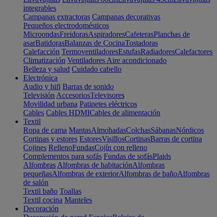
integrables
Campanas extractoras
Campanas decorativas
Pequeños electrodomésticos
Microondas
Freidoras
Aspiradores
Cafeteras
Planchas de
asar
Batidoras
Balanzas de Cocina
Tostadoras
Calefacción
Termoventiladores
Estufas
Radiadores
Calefactores
Climatización
Ventiladores
Aire acondicionado
Belleza y salud
Cuidado cabello
Electrónica
Audio y hifi
Barras de sonido
Televisión
Accesorios
Televisores
Movilidad urbana
Patinetes eléctricos
Cables
Cables HDMI
Cables de alimentación
Textil
Ropa de cama
Mantas
Almohadas
Colchas
Sábanas
Nórdicos
Cortinas y estores
Estores
Visillos
Cortinas
Barras de cortina
Cojines
Relleno
Fundas
Cojín con relleno
Complementos para sofás
Fundas de sofás
Plaids
Alfombras
Alfombras de habitación
Alfombras
pequeñas
Alfombras de exterior
Alfombras de baño
Alfombras
de salón
Textil baño
Toallas
Textil cocina
Manteles
Decoración