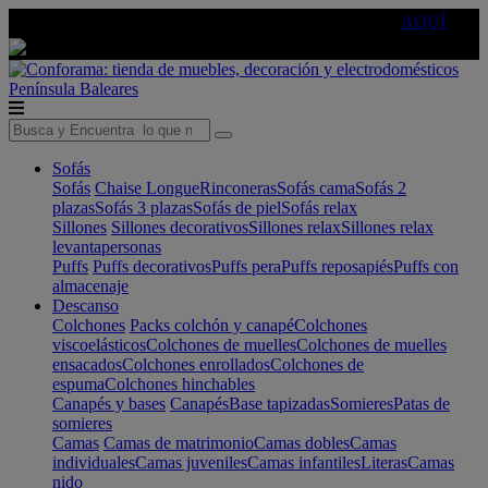
🔵Cambia tu electro con
-10% EXTRA
de descuento ☑️
AQUÍ
Península
Baleares
Sofás
Sofás
Chaise Longue
Rinconeras
Sofás cama
Sofás 2
plazas
Sofás 3 plazas
Sofás de piel
Sofás relax
Sillones
Sillones decorativos
Sillones relax
Sillones relax
levantapersonas
Puffs
Puffs decorativos
Puffs pera
Puffs reposapiés
Puffs con
almacenaje
Descanso
Colchones
Packs colchón y canapé
Colchones
viscoelásticos
Colchones de muelles
Colchones de muelles
ensacados
Colchones enrollados
Colchones de
espuma
Colchones hinchables
Canapés y bases
Canapés
Base tapizadas
Somieres
Patas de
somieres
Camas
Camas de matrimonio
Camas dobles
Camas
individuales
Camas juveniles
Camas infantiles
Literas
Camas
nido