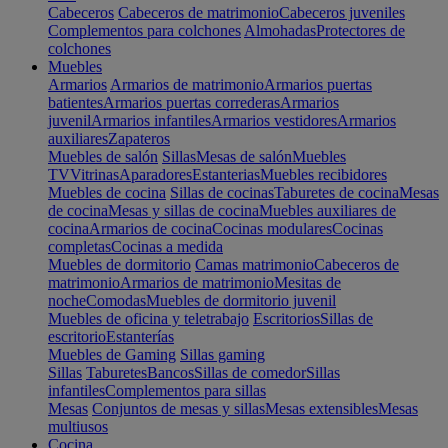
Cabeceros
Cabeceros de matrimonio
Cabeceros juveniles
Complementos para colchones
Almohadas
Protectores de
colchones
Muebles
Armarios
Armarios de matrimonio
Armarios puertas
batientes
Armarios puertas correderas
Armarios
juvenil
Armarios infantiles
Armarios vestidores
Armarios
auxiliares
Zapateros
Muebles de salón
Sillas
Mesas de salón
Muebles
TV
Vitrinas
Aparadores
Estanterias
Muebles recibidores
Muebles de cocina
Sillas de cocinas
Taburetes de cocina
Mesas
de cocina
Mesas y sillas de cocina
Muebles auxiliares de
cocina
Armarios de cocina
Cocinas modulares
Cocinas
completas
Cocinas a medida
Muebles de dormitorio
Camas matrimonio
Cabeceros de
matrimonio
Armarios de matrimonio
Mesitas de
noche
Comodas
Muebles de dormitorio juvenil
Muebles de oficina y teletrabajo
Escritorios
Sillas de
escritorio
Estanterías
Muebles de Gaming
Sillas gaming
Sillas
Taburetes
Bancos
Sillas de comedor
Sillas
infantiles
Complementos para sillas
Mesas
Conjuntos de mesas y sillas
Mesas extensibles
Mesas
multiusos
Cocina