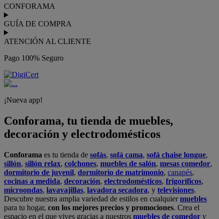
CONFORAMA
GUÍA DE COMPRA
ATENCIÓN AL CLIENTE
Pago 100% Seguro
¡Nueva app!
Conforama, tu tienda de muebles,
decoración y electrodomésticos
Conforama
es tu tienda de
sofás
,
sofá cama
,
sofá chaise longue
,
sillón
,
sillón relax
,
colchones
,
muebles de salón
,
mesas comedor
,
dormitorio de juvenil
,
dormitorio de matrimonio
,
canapés
,
cocinas a medida
,
decoración
,
electrodomésticos
,
frigoríficos
,
microondas
,
lavavajillas
,
lavadora secadora
, y
televisiones
.
Descubre nuestra amplia variedad de estilos en cualquier
muebles
para tu hogar,
con los mejores precios y promociones
. Crea el
espacio en el que vives gracias a nuestros
muebles de comedor
y