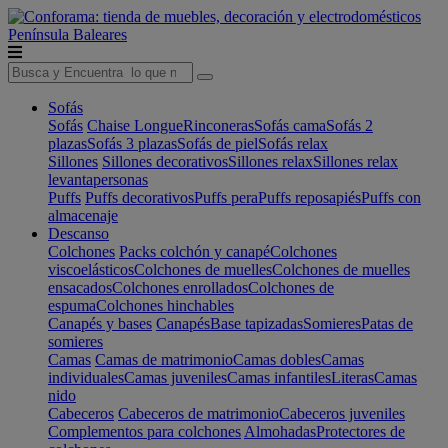
Península
Baleares
Sofás
Sofás
Chaise Longue
Rinconeras
Sofás cama
Sofás 2
plazas
Sofás 3 plazas
Sofás de piel
Sofás relax
Sillones
Sillones decorativos
Sillones relax
Sillones relax
levantapersonas
Puffs
Puffs decorativos
Puffs pera
Puffs reposapiés
Puffs con
almacenaje
Descanso
Colchones
Packs colchón y canapé
Colchones
viscoelásticos
Colchones de muelles
Colchones de muelles
ensacados
Colchones enrollados
Colchones de
espuma
Colchones hinchables
Canapés y bases
Canapés
Base tapizadas
Somieres
Patas de
somieres
Camas
Camas de matrimonio
Camas dobles
Camas
individuales
Camas juveniles
Camas infantiles
Literas
Camas
nido
Cabeceros
Cabeceros de matrimonio
Cabeceros juveniles
Complementos para colchones
Almohadas
Protectores de