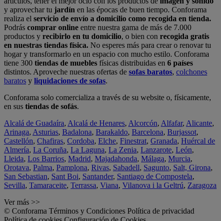
artículos, tener el mejor ocio con los productos de
imagen y sonido
y aprovechar tu
jardín
en las épocas de buen tiempo. Conforama
realiza el
servicio de envío a domicilio como recogida en tienda.
Podrás
comprar online
entre nuestra gama de más de 7.000
productos y
recibirlo en tu domicilio
, o bien con
recogida gratis
en nuestras tiendas física.
No esperes más para crear o renovar tu
hogar y transformarlo en un espacio con mucho estilo. Conforama
tiene 300
tiendas de muebles
físicas distribuidas en
6 países
distintos. Aproveche nuestras ofertas de
sofas baratos
,
colchones
baratos
y
liquidaciones de sofas
.
Conforama solo comercializa a través de su website o, físicamente,
en sus
tiendas de sofás
.
Alcalá de Guadaíra
,
Alcalá de Henares
,
Alcorcón
,
Alfafar
,
Alicante
,
Arinaga
,
Asturias
,
Badalona
,
Barakaldo
,
Barcelona
,
Burjassot
,
Castellón
,
Chafiras
,
Cordoba
,
Elche
,
Finestrat
,
Granada
,
Huércal de
Almería
,
La Coruña
,
La Laguna
,
La Zenia
,
Lanzarote
,
León
,
Lleida
,
Los Barrios
,
Madrid
,
Majadahonda
,
Málaga
,
Murcia
,
Orotava
,
Palma
,
Pamplona
,
Rivas
,
Sabadell
,
Sagunto
,
Salt, Girona
,
San Sebastian
,
Sant Boi
,
Santander
,
Santiago de Compostela
,
Sevilla
,
Tamaraceite
,
Terrassa
,
Viana
,
Vilanova i la Geltrú
,
Zaragoza
Ver más >>
© Conforama
Términos y Condiciones
Política de privacidad
Política de cookies
Configuración de Cookies