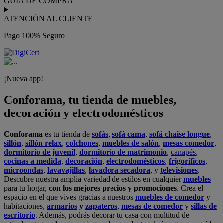
GUÍA DE COMPRA
ATENCIÓN AL CLIENTE
Pago 100% Seguro
¡Nueva app!
Conforama, tu tienda de muebles,
decoración y electrodomésticos
Conforama
es tu tienda de
sofás
,
sofá cama
,
sofá chaise longue
,
sillón
,
sillón relax
,
colchones
,
muebles de salón
,
mesas comedor
,
dormitorio de juvenil
,
dormitorio de matrimonio
,
canapés
,
cocinas a medida
,
decoración
,
electrodomésticos
,
frigoríficos
,
microondas
,
lavavajillas
,
lavadora secadora
, y
televisiones
.
Descubre nuestra amplia variedad de estilos en cualquier
muebles
para tu hogar,
con los mejores precios y promociones
. Crea el
espacio en el que vives gracias a nuestros
muebles de comedor
y
habitaciones,
armarios
y
zapateros
,
mesas de comedor
y
sillas de
escritorio
. Además, podrás decorar tu casa con multitud de