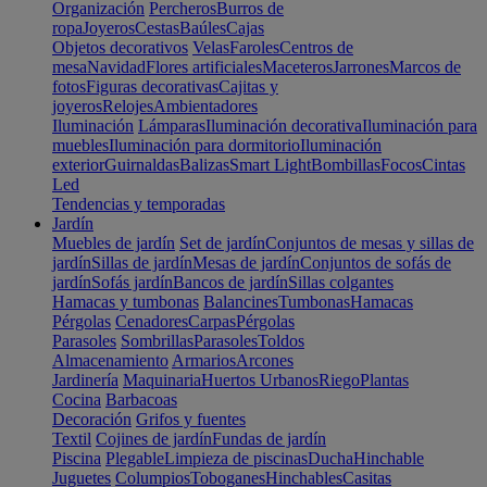
Organización
Percheros
Burros de
ropa
Joyeros
Cestas
Baúles
Cajas
Objetos decorativos
Velas
Faroles
Centros de
mesa
Navidad
Flores artificiales
Maceteros
Jarrones
Marcos de
fotos
Figuras decorativas
Cajitas y
joyeros
Relojes
Ambientadores
Iluminación
Lámparas
Iluminación decorativa
Iluminación para
muebles
Iluminación para dormitorio
Iluminación
exterior
Guirnaldas
Balizas
Smart Light
Bombillas
Focos
Cintas
Led
Tendencias y temporadas
Jardín
Muebles de jardín
Set de jardín
Conjuntos de mesas y sillas de
jardín
Sillas de jardín
Mesas de jardín
Conjuntos de sofás de
jardín
Sofás jardín
Bancos de jardín
Sillas colgantes
Hamacas y tumbonas
Balancines
Tumbonas
Hamacas
Pérgolas
Cenadores
Carpas
Pérgolas
Parasoles
Sombrillas
Parasoles
Toldos
Almacenamiento
Armarios
Arcones
Jardinería
Maquinaria
Huertos Urbanos
Riego
Plantas
Cocina
Barbacoas
Decoración
Grifos y fuentes
Textil
Cojines de jardín
Fundas de jardín
Piscina
Plegable
Limpieza de piscinas
Ducha
Hinchable
Juguetes
Columpios
Toboganes
Hinchables
Casitas