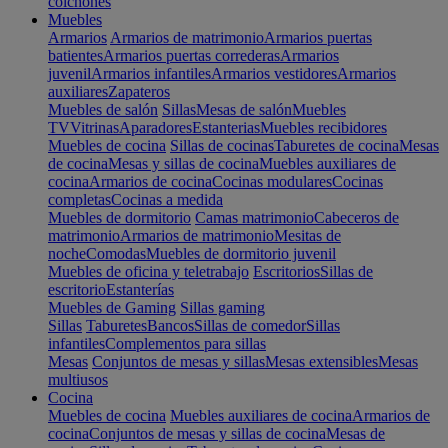
colchones
Muebles
Armarios
Armarios de matrimonio
Armarios puertas
batientes
Armarios puertas correderas
Armarios
juvenil
Armarios infantiles
Armarios vestidores
Armarios
auxiliares
Zapateros
Muebles de salón
Sillas
Mesas de salón
Muebles
TV
Vitrinas
Aparadores
Estanterias
Muebles recibidores
Muebles de cocina
Sillas de cocinas
Taburetes de cocina
Mesas
de cocina
Mesas y sillas de cocina
Muebles auxiliares de
cocina
Armarios de cocina
Cocinas modulares
Cocinas
completas
Cocinas a medida
Muebles de dormitorio
Camas matrimonio
Cabeceros de
matrimonio
Armarios de matrimonio
Mesitas de
noche
Comodas
Muebles de dormitorio juvenil
Muebles de oficina y teletrabajo
Escritorios
Sillas de
escritorio
Estanterías
Muebles de Gaming
Sillas gaming
Sillas
Taburetes
Bancos
Sillas de comedor
Sillas
infantiles
Complementos para sillas
Mesas
Conjuntos de mesas y sillas
Mesas extensibles
Mesas
multiusos
Cocina
Muebles de cocina
Muebles auxiliares de cocina
Armarios de
cocina
Conjuntos de mesas y sillas de cocina
Mesas de