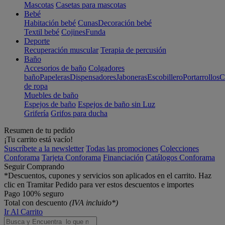
Mascotas
Casetas para mascotas
Bebé
Habitación bebé
Cunas
Decoración bebé
Textil bebé
Cojines
Funda
Deporte
Recuperación muscular
Terapia de percusión
Baño
Accesorios de baño
Colgadores
baño
Papeleras
Dispensadores
Jaboneras
Escobillero
Portarrollos
C
de ropa
Muebles de baño
Espejos de baño
Espejos de baño sin Luz
Grifería
Grifos para ducha
Resumen de tu pedido
¡Tu carrito está vacío!
Suscríbete a la newsletter
Todas las promociones
Colecciones
Conforama
Tarjeta Conforama
Financiación
Catálogos Conforama
Seguir Comprando
*Descuentos, cupones y servicios son aplicados en el carrito. Haz
clic en Tramitar Pedido para ver estos descuentos e importes
Pago 100% seguro
Total con descuento
(IVA incluido*)
Ir Al Carrito