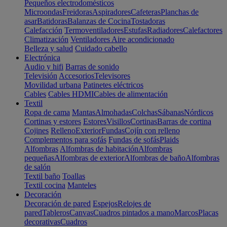
Pequeños electrodomésticos
Microondas
Freidoras
Aspiradores
Cafeteras
Planchas de
asar
Batidoras
Balanzas de Cocina
Tostadoras
Calefacción
Termoventiladores
Estufas
Radiadores
Calefactores
Climatización
Ventiladores
Aire acondicionado
Belleza y salud
Cuidado cabello
Electrónica
Audio y hifi
Barras de sonido
Televisión
Accesorios
Televisores
Movilidad urbana
Patinetes eléctricos
Cables
Cables HDMI
Cables de alimentación
Textil
Ropa de cama
Mantas
Almohadas
Colchas
Sábanas
Nórdicos
Cortinas y estores
Estores
Visillos
Cortinas
Barras de cortina
Cojines
Relleno
Exterior
Fundas
Cojín con relleno
Complementos para sofás
Fundas de sofás
Plaids
Alfombras
Alfombras de habitación
Alfombras
pequeñas
Alfombras de exterior
Alfombras de baño
Alfombras
de salón
Textil baño
Toallas
Textil cocina
Manteles
Decoración
Decoración de pared
Espejos
Relojes de
pared
Tableros
Canvas
Cuadros pintados a mano
Marcos
Placas
decorativas
Cuadros