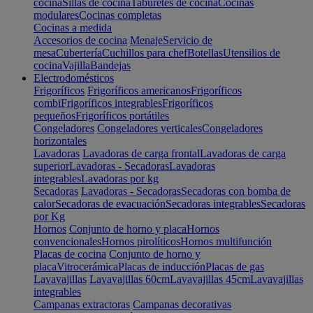
cocina
Sillas de cocina
Taburetes de cocina
Cocinas
modulares
Cocinas completas
Cocinas a medida
Accesorios de cocina
Menaje
Servicio de
mesa
Cubertería
Cuchillos para chef
Botellas
Utensilios de
cocina
Vajilla
Bandejas
Electrodomésticos
Frigoríficos
Frigoríficos americanos
Frigoríficos
combi
Frigoríficos integrables
Frigoríficos
pequeños
Frigoríficos portátiles
Congeladores
Congeladores verticales
Congeladores
horizontales
Lavadoras
Lavadoras de carga frontal
Lavadoras de carga
superior
Lavadoras - Secadoras
Lavadoras
integrables
Lavadoras por kg
Secadoras
Lavadoras - Secadoras
Secadoras con bomba de
calor
Secadoras de evacuación
Secadoras integrables
Secadoras
por Kg
Hornos
Conjunto de horno y placa
Hornos
convencionales
Hornos pirolíticos
Hornos multifunción
Placas de cocina
Conjunto de horno y
placa
Vitrocerámica
Placas de inducción
Placas de gas
Lavavajillas
Lavavajillas 60cm
Lavavajillas 45cm
Lavavajillas
integrables
Campanas extractoras
Campanas decorativas