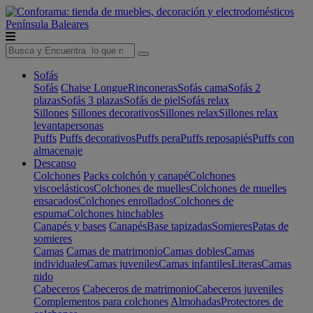
Península
Baleares
Sofás
Sofás
Chaise Longue
Rinconeras
Sofás cama
Sofás 2
plazas
Sofás 3 plazas
Sofás de piel
Sofás relax
Sillones
Sillones decorativos
Sillones relax
Sillones relax
levantapersonas
Puffs
Puffs decorativos
Puffs pera
Puffs reposapiés
Puffs con
almacenaje
Descanso
Colchones
Packs colchón y canapé
Colchones
viscoelásticos
Colchones de muelles
Colchones de muelles
ensacados
Colchones enrollados
Colchones de
espuma
Colchones hinchables
Canapés y bases
Canapés
Base tapizadas
Somieres
Patas de
somieres
Camas
Camas de matrimonio
Camas dobles
Camas
individuales
Camas juveniles
Camas infantiles
Literas
Camas
nido
Cabeceros
Cabeceros de matrimonio
Cabeceros juveniles
Complementos para colchones
Almohadas
Protectores de