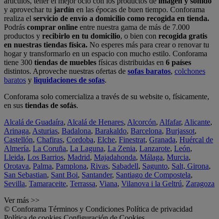
artículos, tener el mejor ocio con los productos de
imagen y sonido
y aprovechar tu
jardín
en las épocas de buen tiempo. Conforama
realiza el
servicio de envío a domicilio como recogida en tienda.
Podrás
comprar online
entre nuestra gama de más de 7.000
productos y
recibirlo en tu domicilio
, o bien con
recogida gratis
en nuestras tiendas física.
No esperes más para crear o renovar tu
hogar y transformarlo en un espacio con mucho estilo. Conforama
tiene 300
tiendas de muebles
físicas distribuidas en
6 países
distintos. Aproveche nuestras ofertas de
sofas baratos
,
colchones
baratos
y
liquidaciones de sofas
.
Conforama solo comercializa a través de su website o, físicamente,
en sus
tiendas de sofás
.
Alcalá de Guadaíra
,
Alcalá de Henares
,
Alcorcón
,
Alfafar
,
Alicante
,
Arinaga
,
Asturias
,
Badalona
,
Barakaldo
,
Barcelona
,
Burjassot
,
Castellón
,
Chafiras
,
Cordoba
,
Elche
,
Finestrat
,
Granada
,
Huércal de
Almería
,
La Coruña
,
La Laguna
,
La Zenia
,
Lanzarote
,
León
,
Lleida
,
Los Barrios
,
Madrid
,
Majadahonda
,
Málaga
,
Murcia
,
Orotava
,
Palma
,
Pamplona
,
Rivas
,
Sabadell
,
Sagunto
,
Salt, Girona
,
San Sebastian
,
Sant Boi
,
Santander
,
Santiago de Compostela
,
Sevilla
,
Tamaraceite
,
Terrassa
,
Viana
,
Vilanova i la Geltrú
,
Zaragoza
Ver más >>
© Conforama
Términos y Condiciones
Política de privacidad
Política de cookies
Configuración de Cookies