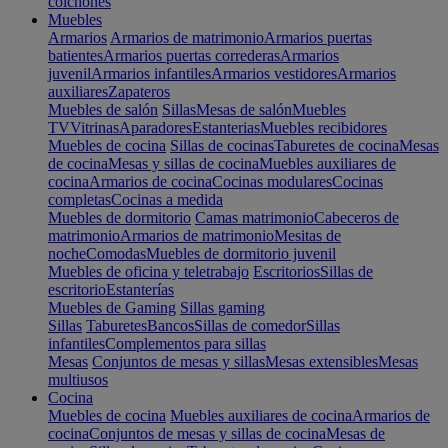
colchones
Muebles
Armarios
Armarios de matrimonio
Armarios puertas
batientes
Armarios puertas correderas
Armarios
juvenil
Armarios infantiles
Armarios vestidores
Armarios
auxiliares
Zapateros
Muebles de salón
Sillas
Mesas de salón
Muebles
TV
Vitrinas
Aparadores
Estanterias
Muebles recibidores
Muebles de cocina
Sillas de cocinas
Taburetes de cocina
Mesas
de cocina
Mesas y sillas de cocina
Muebles auxiliares de
cocina
Armarios de cocina
Cocinas modulares
Cocinas
completas
Cocinas a medida
Muebles de dormitorio
Camas matrimonio
Cabeceros de
matrimonio
Armarios de matrimonio
Mesitas de
noche
Comodas
Muebles de dormitorio juvenil
Muebles de oficina y teletrabajo
Escritorios
Sillas de
escritorio
Estanterías
Muebles de Gaming
Sillas gaming
Sillas
Taburetes
Bancos
Sillas de comedor
Sillas
infantiles
Complementos para sillas
Mesas
Conjuntos de mesas y sillas
Mesas extensibles
Mesas
multiusos
Cocina
Muebles de cocina
Muebles auxiliares de cocina
Armarios de
cocina
Conjuntos de mesas y sillas de cocina
Mesas de