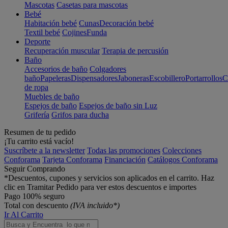
Mascotas
Casetas para mascotas
Bebé
Habitación bebé
Cunas
Decoración bebé
Textil bebé
Cojines
Funda
Deporte
Recuperación muscular
Terapia de percusión
Baño
Accesorios de baño
Colgadores
baño
Papeleras
Dispensadores
Jaboneras
Escobillero
Portarrollos
C
de ropa
Muebles de baño
Espejos de baño
Espejos de baño sin Luz
Grifería
Grifos para ducha
Resumen de tu pedido
¡Tu carrito está vacío!
Suscríbete a la newsletter
Todas las promociones
Colecciones
Conforama
Tarjeta Conforama
Financiación
Catálogos Conforama
Seguir Comprando
*Descuentos, cupones y servicios son aplicados en el carrito. Haz
clic en Tramitar Pedido para ver estos descuentos e importes
Pago 100% seguro
Total con descuento
(IVA incluido*)
Ir Al Carrito