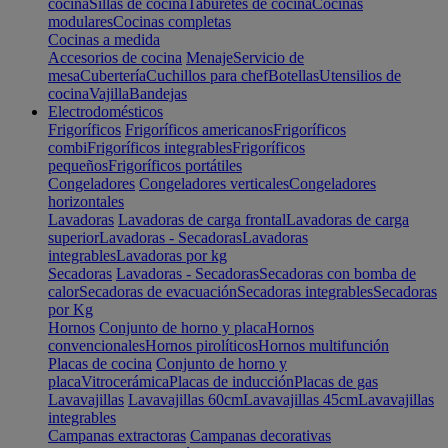
cocina
Sillas de cocina
Taburetes de cocina
Cocinas
modulares
Cocinas completas
Cocinas a medida
Accesorios de cocina
Menaje
Servicio de
mesa
Cubertería
Cuchillos para chef
Botellas
Utensilios de
cocina
Vajilla
Bandejas
Electrodomésticos
Frigoríficos
Frigoríficos americanos
Frigoríficos
combi
Frigoríficos integrables
Frigoríficos
pequeños
Frigoríficos portátiles
Congeladores
Congeladores verticales
Congeladores
horizontales
Lavadoras
Lavadoras de carga frontal
Lavadoras de carga
superior
Lavadoras - Secadoras
Lavadoras
integrables
Lavadoras por kg
Secadoras
Lavadoras - Secadoras
Secadoras con bomba de
calor
Secadoras de evacuación
Secadoras integrables
Secadoras
por Kg
Hornos
Conjunto de horno y placa
Hornos
convencionales
Hornos pirolíticos
Hornos multifunción
Placas de cocina
Conjunto de horno y
placa
Vitrocerámica
Placas de inducción
Placas de gas
Lavavajillas
Lavavajillas 60cm
Lavavajillas 45cm
Lavavajillas
integrables
Campanas extractoras
Campanas decorativas