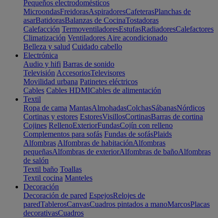
Pequeños electrodomésticos
Microondas
Freidoras
Aspiradores
Cafeteras
Planchas de
asar
Batidoras
Balanzas de Cocina
Tostadoras
Calefacción
Termoventiladores
Estufas
Radiadores
Calefactores
Climatización
Ventiladores
Aire acondicionado
Belleza y salud
Cuidado cabello
Electrónica
Audio y hifi
Barras de sonido
Televisión
Accesorios
Televisores
Movilidad urbana
Patinetes eléctricos
Cables
Cables HDMI
Cables de alimentación
Textil
Ropa de cama
Mantas
Almohadas
Colchas
Sábanas
Nórdicos
Cortinas y estores
Estores
Visillos
Cortinas
Barras de cortina
Cojines
Relleno
Exterior
Fundas
Cojín con relleno
Complementos para sofás
Fundas de sofás
Plaids
Alfombras
Alfombras de habitación
Alfombras
pequeñas
Alfombras de exterior
Alfombras de baño
Alfombras
de salón
Textil baño
Toallas
Textil cocina
Manteles
Decoración
Decoración de pared
Espejos
Relojes de
pared
Tableros
Canvas
Cuadros pintados a mano
Marcos
Placas
decorativas
Cuadros