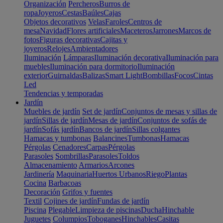
Organización
Percheros
Burros de
ropa
Joyeros
Cestas
Baúles
Cajas
Objetos decorativos
Velas
Faroles
Centros de
mesa
Navidad
Flores artificiales
Maceteros
Jarrones
Marcos de
fotos
Figuras decorativas
Cajitas y
joyeros
Relojes
Ambientadores
Iluminación
Lámparas
Iluminación decorativa
Iluminación para
muebles
Iluminación para dormitorio
Iluminación
exterior
Guirnaldas
Balizas
Smart Light
Bombillas
Focos
Cintas
Led
Tendencias y temporadas
Jardín
Muebles de jardín
Set de jardín
Conjuntos de mesas y sillas de
jardín
Sillas de jardín
Mesas de jardín
Conjuntos de sofás de
jardín
Sofás jardín
Bancos de jardín
Sillas colgantes
Hamacas y tumbonas
Balancines
Tumbonas
Hamacas
Pérgolas
Cenadores
Carpas
Pérgolas
Parasoles
Sombrillas
Parasoles
Toldos
Almacenamiento
Armarios
Arcones
Jardinería
Maquinaria
Huertos Urbanos
Riego
Plantas
Cocina
Barbacoas
Decoración
Grifos y fuentes
Textil
Cojines de jardín
Fundas de jardín
Piscina
Plegable
Limpieza de piscinas
Ducha
Hinchable
Juguetes
Columpios
Toboganes
Hinchables
Casitas