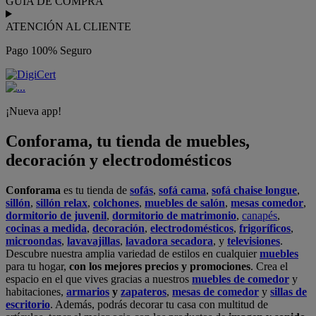
GUÍA DE COMPRA
ATENCIÓN AL CLIENTE
Pago 100% Seguro
¡Nueva app!
Conforama, tu tienda de muebles,
decoración y electrodomésticos
Conforama
es tu tienda de
sofás
,
sofá cama
,
sofá chaise longue
,
sillón
,
sillón relax
,
colchones
,
muebles de salón
,
mesas comedor
,
dormitorio de juvenil
,
dormitorio de matrimonio
,
canapés
,
cocinas a medida
,
decoración
,
electrodomésticos
,
frigoríficos
,
microondas
,
lavavajillas
,
lavadora secadora
, y
televisiones
.
Descubre nuestra amplia variedad de estilos en cualquier
muebles
para tu hogar,
con los mejores precios y promociones
. Crea el
espacio en el que vives gracias a nuestros
muebles de comedor
y
habitaciones,
armarios
y
zapateros
,
mesas de comedor
y
sillas de
escritorio
. Además, podrás decorar tu casa con multitud de