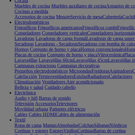
Cocina
Muebles de cocina
Muebles auxiliares de cocina
Armarios de co
Cocinas a medida
Accesorios de cocina
Menaje
Servicio de mesa
Cubertería
Cuchil
Electrodomésticos
Frigoríficos
Frigoríficos americanos
Frigoríficos combi
Frigorífi
Congeladores
Congeladores verticales
Congeladores horizontal
Lavadoras
Lavadoras de carga frontal
Lavadoras de carga super
Secadoras
Lavadoras - Secadoras
Secadoras con bomba de calo
Hornos
Conjunto de horno y placa
Hornos convencionales
Horno
Placas de cocina
Conjunto de horno y placa
Vitrocerámica
Placa
Lavavajillas
Lavavajillas 60cm
Lavavajillas 45cm
Lavavajillas i
Campanas extractoras
Campanas decorativas
Pequeños electrodomésticos
Microondas
Freidoras
Aspiradores
C
Calefacción
Termoventiladores
Estufas
Radiadores
Calefactores
Climatización
Ventiladores
Aire acondicionado
Belleza y salud
Cuidado cabello
Electrónica
Audio y hifi
Barras de sonido
Televisión
Accesorios
Televisores
Movilidad urbana
Patinetes eléctricos
Cables
Cables HDMI
Cables de alimentación
Textil
Ropa de cama
Mantas
Almohadas
Colchas
Sábanas
Nórdicos
Cortinas y estores
Estores
Visillos
Cortinas
Barras de cortina