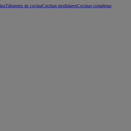
ina
Taburetes de cocina
Cocinas modulares
Cocinas completas