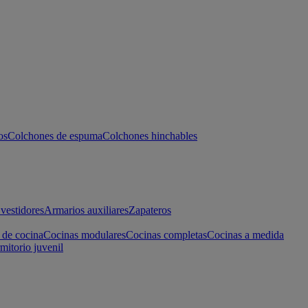
os
Colchones de espuma
Colchones hinchables
vestidores
Armarios auxiliares
Zapateros
 de cocina
Cocinas modulares
Cocinas completas
Cocinas a medida
mitorio juvenil