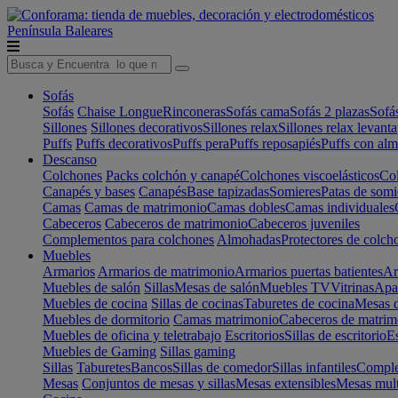
Península
Baleares
Sofás
Sofás
Chaise Longue
Rinconeras
Sofás cama
Sofás 2 plazas
Sofá
Sillones
Sillones decorativos
Sillones relax
Sillones relax levant
Puffs
Puffs decorativos
Puffs pera
Puffs reposapiés
Puffs con al
Descanso
Colchones
Packs colchón y canapé
Colchones viscoelásticos
Col
Canapés y bases
Canapés
Base tapizadas
Somieres
Patas de somi
Camas
Camas de matrimonio
Camas dobles
Camas individuales
Cabeceros
Cabeceros de matrimonio
Cabeceros juveniles
Complementos para colchones
Almohadas
Protectores de colch
Muebles
Armarios
Armarios de matrimonio
Armarios puertas batientes
Ar
Muebles de salón
Sillas
Mesas de salón
Muebles TV
Vitrinas
Apa
Muebles de cocina
Sillas de cocinas
Taburetes de cocina
Mesas d
Muebles de dormitorio
Camas matrimonio
Cabeceros de matrim
Muebles de oficina y teletrabajo
Escritorios
Sillas de escritorio
Es
Muebles de Gaming
Sillas gaming
Sillas
Taburetes
Bancos
Sillas de comedor
Sillas infantiles
Complem
Mesas
Conjuntos de mesas y sillas
Mesas extensibles
Mesas mult