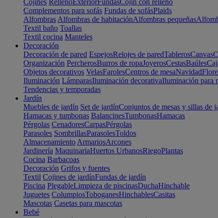
Cojines
Relleno
Exterior
Fundas
Cojín con relleno
Complementos para sofás
Fundas de sofás
Plaids
Alfombras
Alfombras de habitación
Alfombras pequeñas
Alfomb
Textil baño
Toallas
Textil cocina
Manteles
Decoración
Decoración de pared
Espejos
Relojes de pared
Tableros
Canvas
C
Organización
Percheros
Burros de ropa
Joyeros
Cestas
Baúles
Caj
Objetos decorativos
Velas
Faroles
Centros de mesa
Navidad
Flore
Iluminación
Lámparas
Iluminación decorativa
Iluminación para 
Tendencias y temporadas
Jardín
Muebles de jardín
Set de jardín
Conjuntos de mesas y sillas de j
Hamacas y tumbonas
Balancines
Tumbonas
Hamacas
Pérgolas
Cenadores
Carpas
Pérgolas
Parasoles
Sombrillas
Parasoles
Toldos
Almacenamiento
Armarios
Arcones
Jardinería
Maquinaria
Huertos Urbanos
Riego
Plantas
Cocina
Barbacoas
Decoración
Grifos y fuentes
Textil
Cojines de jardín
Fundas de jardín
Piscina
Plegable
Limpieza de piscinas
Ducha
Hinchable
Juguetes
Columpios
Toboganes
Hinchables
Casitas
Mascotas
Casetas para mascotas
Bebé