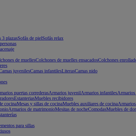
s 3 plazas
Sofás de piel
Sofás relax
apersonas
macenaje
chones de muelles
Colchones de muelles ensacados
Colchones enrollad
eres
Camas juveniles
Camas infantiles
Literas
Camas nido
ones
marios puertas correderas
Armarios juvenil
Armarios infantiles
Armarios 
radores
Estanterias
Muebles recibidores
e cocina
Mesas y sillas de cocina
Muebles auxiliares de cocina
Armarios
onio
Armarios de matrimonio
Mesitas de noche
Comodas
Muebles de dor
tanterías
entos para sillas
iusos