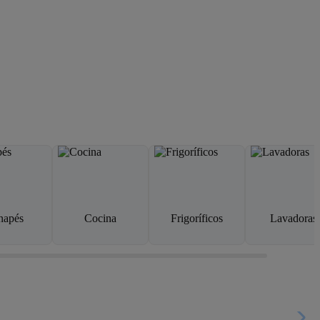
napés
Cocina
Frigoríficos
Lavadoras