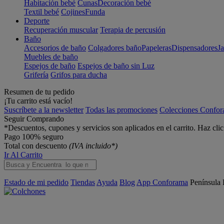
Habitación bebé
Cunas
Decoración bebé
Textil bebé
Cojines
Funda
Deporte
Recuperación muscular
Terapia de percusión
Baño
Accesorios de baño
Colgadores baño
Papeleras
Dispensadores
J
Muebles de baño
Espejos de baño
Espejos de baño sin Luz
Grifería
Grifos para ducha
Resumen de tu pedido
¡Tu carrito está vacío!
Suscríbete a la newsletter
Todas las promociones
Colecciones Confo
Seguir Comprando
*Descuentos, cupones y servicios son aplicados en el carrito. Haz cli
Pago 100% seguro
Total con descuento
(IVA incluido*)
Ir Al Carrito
Estado de mi pedido
Tiendas
Ayuda
Blog
App Conforama
Península