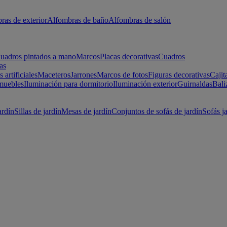
ras de exterior
Alfombras de baño
Alfombras de salón
uadros pintados a mano
Marcos
Placas decorativas
Cuadros
as
s artificiales
Maceteros
Jarrones
Marcos de fotos
Figuras decorativas
Cajit
muebles
Iluminación para dormitorio
Iluminación exterior
Guirnaldas
Bali
ardín
Sillas de jardín
Mesas de jardín
Conjuntos de sofás de jardín
Sofás j