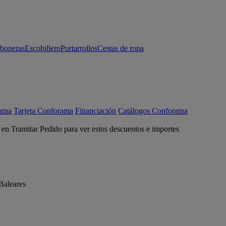
aboneras
Escobillero
Portarrollos
Cestas de ropa
rama
Tarjeta Conforama
Financiación
Catálogos Conforama
c en Tramitar Pedido para ver estos descuentos e importes
Baleares