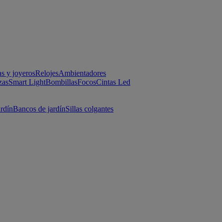
as y joyeros
Relojes
Ambientadores
zas
Smart Light
Bombillas
Focos
Cintas Led
ardín
Bancos de jardín
Sillas colgantes