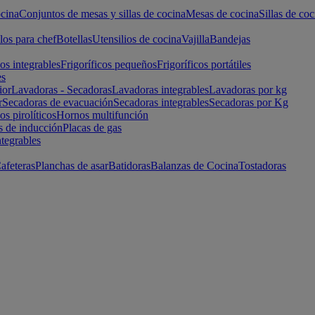
cina
Conjuntos de mesas y sillas de cocina
Mesas de cocina
Sillas de coc
los para chef
Botellas
Utensilios de cocina
Vajilla
Bandejas
cos integrables
Frigoríficos pequeños
Frigoríficos portátiles
es
ior
Lavadoras - Secadoras
Lavadoras integrables
Lavadoras por kg
r
Secadoras de evacuación
Secadoras integrables
Secadoras por Kg
s pirolíticos
Hornos multifunción
s de inducción
Placas de gas
ntegrables
afeteras
Planchas de asar
Batidoras
Balanzas de Cocina
Tostadoras