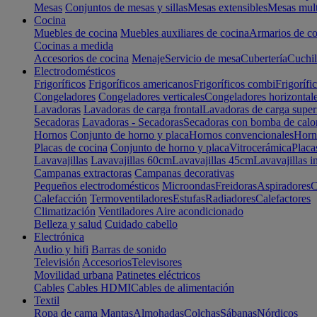
Mesas
Conjuntos de mesas y sillas
Mesas extensibles
Mesas mult
Cocina
Muebles de cocina
Muebles auxiliares de cocina
Armarios de co
Cocinas a medida
Accesorios de cocina
Menaje
Servicio de mesa
Cubertería
Cuchil
Electrodomésticos
Frigoríficos
Frigoríficos americanos
Frigoríficos combi
Frigorífi
Congeladores
Congeladores verticales
Congeladores horizontal
Lavadoras
Lavadoras de carga frontal
Lavadoras de carga super
Secadoras
Lavadoras - Secadoras
Secadoras con bomba de calo
Hornos
Conjunto de horno y placa
Hornos convencionales
Horno
Placas de cocina
Conjunto de horno y placa
Vitrocerámica
Placa
Lavavajillas
Lavavajillas 60cm
Lavavajillas 45cm
Lavavajillas i
Campanas extractoras
Campanas decorativas
Pequeños electrodomésticos
Microondas
Freidoras
Aspiradores
C
Calefacción
Termoventiladores
Estufas
Radiadores
Calefactores
Climatización
Ventiladores
Aire acondicionado
Belleza y salud
Cuidado cabello
Electrónica
Audio y hifi
Barras de sonido
Televisión
Accesorios
Televisores
Movilidad urbana
Patinetes eléctricos
Cables
Cables HDMI
Cables de alimentación
Textil
Ropa de cama
Mantas
Almohadas
Colchas
Sábanas
Nórdicos