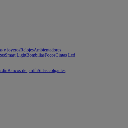
as y joyeros
Relojes
Ambientadores
zas
Smart Light
Bombillas
Focos
Cintas Led
ardín
Bancos de jardín
Sillas colgantes