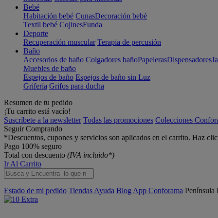
Bebé
Habitación bebé
Cunas
Decoración bebé
Textil bebé
Cojines
Funda
Deporte
Recuperación muscular
Terapia de percusión
Baño
Accesorios de baño
Colgadores baño
Papeleras
Dispensadores
J
Muebles de baño
Espejos de baño
Espejos de baño sin Luz
Grifería
Grifos para ducha
Resumen de tu pedido
¡Tu carrito está vacío!
Suscríbete a la newsletter
Todas las promociones
Colecciones Confo
Seguir Comprando
*Descuentos, cupones y servicios son aplicados en el carrito. Haz cli
Pago 100% seguro
Total con descuento
(IVA incluido*)
Ir Al Carrito
Estado de mi pedido
Tiendas
Ayuda
Blog
App Conforama
Península