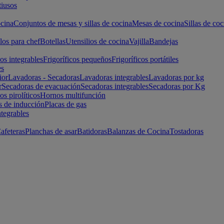
iusos
cina
Conjuntos de mesas y sillas de cocina
Mesas de cocina
Sillas de coc
los para chef
Botellas
Utensilios de cocina
Vajilla
Bandejas
cos integrables
Frigoríficos pequeños
Frigoríficos portátiles
es
ior
Lavadoras - Secadoras
Lavadoras integrables
Lavadoras por kg
r
Secadoras de evacuación
Secadoras integrables
Secadoras por Kg
s pirolíticos
Hornos multifunción
s de inducción
Placas de gas
ntegrables
afeteras
Planchas de asar
Batidoras
Balanzas de Cocina
Tostadoras