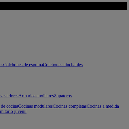
os
Colchones de espuma
Colchones hinchables
vestidores
Armarios auxiliares
Zapateros
 de cocina
Cocinas modulares
Cocinas completas
Cocinas a medida
mitorio juvenil