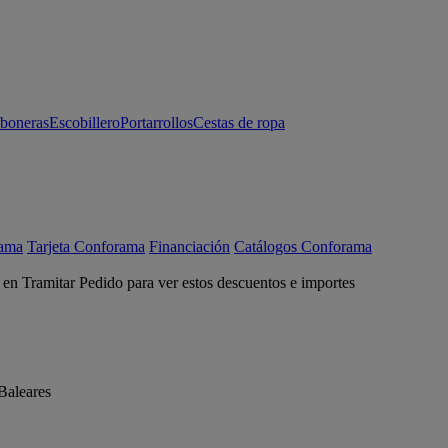
aboneras
Escobillero
Portarrollos
Cestas de ropa
rama
Tarjeta Conforama
Financiación
Catálogos Conforama
c en Tramitar Pedido para ver estos descuentos e importes
Baleares