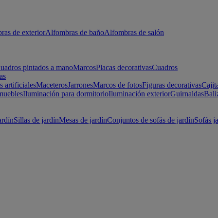
ras de exterior
Alfombras de baño
Alfombras de salón
uadros pintados a mano
Marcos
Placas decorativas
Cuadros
as
s artificiales
Maceteros
Jarrones
Marcos de fotos
Figuras decorativas
Cajit
muebles
Iluminación para dormitorio
Iluminación exterior
Guirnaldas
Bali
ardín
Sillas de jardín
Mesas de jardín
Conjuntos de sofás de jardín
Sofás j