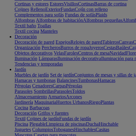
Cortinas y estores
Estores
Visillos
Cortinas
Barras de cortina
Cojines
Relleno
Exterior
Fundas
Cojín con relleno
Complementos para sofás
Fundas de sofás
Plaids
Alfombras
Alfombras de habitación
Alfombras pequeñas
Alfomb
Textil baño
Toallas
Textil cocina
Manteles
Decoración
Decoración de pared
Espejos
Relojes de pared
Tableros
Canvas
C
Organización
Percheros
Burros de ropa
Joyeros
Cestas
Baúles
Caj
Objetos decorativos
Velas
Faroles
Centros de mesa
Navidad
Flore
Iluminación
Lámparas
Iluminación decorativa
Iluminación para 
Tendencias y temporadas
Jardín
Muebles de jardín
Set de jardín
Conjuntos de mesas y sillas de j
Hamacas y tumbonas
Balancines
Tumbonas
Hamacas
Pérgolas
Cenadores
Carpas
Pérgolas
Parasoles
Sombrillas
Parasoles
Toldos
Almacenamiento
Armarios
Arcones
Jardinería
Maquinaria
Huertos Urbanos
Riego
Plantas
Cocina
Barbacoas
Decoración
Grifos y fuentes
Textil
Cojines de jardín
Fundas de jardín
Piscina
Plegable
Limpieza de piscinas
Ducha
Hinchable
Juguetes
Columpios
Toboganes
Hinchables
Casitas
Mascotas
Casetas para mascotas