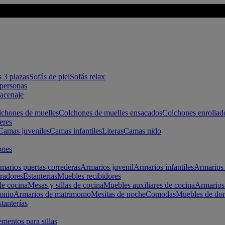
s 3 plazas
Sofás de piel
Sofás relax
apersonas
macenaje
chones de muelles
Colchones de muelles ensacados
Colchones enrollad
eres
Camas juveniles
Camas infantiles
Literas
Camas nido
ones
marios puertas correderas
Armarios juvenil
Armarios infantiles
Armarios 
radores
Estanterias
Muebles recibidores
e cocina
Mesas y sillas de cocina
Muebles auxiliares de cocina
Armarios
onio
Armarios de matrimonio
Mesitas de noche
Comodas
Muebles de dor
tanterías
entos para sillas