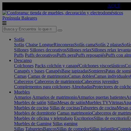
🔵Cambia tu electro con
-10% EXTRA
de descuento ☑️
AQUÍ
Península
Baleares
Sofás
Sofás
Chaise Longue
Rinconeras
Sofás cama
Sofás 2 plazas
Sofá
Sillones
Sillones decorativos
Sillones relax
Sillones relax levant
Puffs
Puffs decorativos
Puffs pera
Puffs reposapiés
Puffs con al
Descanso
Colchones
Packs colchón y canapé
Colchones viscoelásticos
Col
Canapés y bases
Canapés
Base tapizadas
Somieres
Patas de somi
Camas
Camas de matrimonio
Camas dobles
Camas individuales
Cabeceros
Cabeceros de matrimonio
Cabeceros juveniles
Complementos para colchones
Almohadas
Protectores de colch
Muebles
Armarios
Armarios de matrimonio
Armarios puertas batientes
Ar
Muebles de salón
Sillas
Mesas de salón
Muebles TV
Vitrinas
Apa
Muebles de cocina
Sillas de cocinas
Taburetes de cocina
Mesas d
Muebles de dormitorio
Camas matrimonio
Cabeceros de matrim
Muebles de oficina y teletrabajo
Escritorios
Sillas de escritorio
Es
Muebles de Gaming
Sillas gaming
Sillas
Taburetes
Bancos
Sillas de comedor
Sillas infantiles
Complem