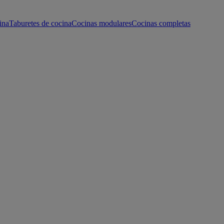
ina
Taburetes de cocina
Cocinas modulares
Cocinas completas