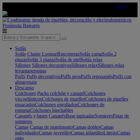
🔵Cambia tu electro con
-10% EXTRA
de descuento ☑️
AQUÍ
Península
Baleares
Sofás
Sofás
Chaise Longue
Rinconeras
Sofás cama
Sofás 2
plazas
Sofás 3 plazas
Sofás de piel
Sofás relax
Sillones
Sillones decorativos
Sillones relax
Sillones relax
levantapersonas
Puffs
Puffs decorativos
Puffs pera
Puffs reposapiés
Puffs con
almacenaje
Descanso
Colchones
Packs colchón y canapé
Colchones
viscoelásticos
Colchones de muelles
Colchones de muelles
ensacados
Colchones enrollados
Colchones de
espuma
Colchones hinchables
Canapés y bases
Canapés
Base tapizadas
Somieres
Patas de
somieres
Camas
Camas de matrimonio
Camas dobles
Camas
individuales
Camas juveniles
Camas infantiles
Literas
Camas
nido