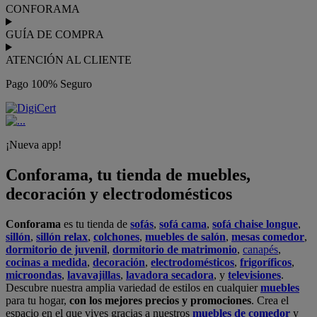
CONFORAMA
GUÍA DE COMPRA
ATENCIÓN AL CLIENTE
Pago 100% Seguro
¡Nueva app!
Conforama, tu tienda de muebles,
decoración y electrodomésticos
Conforama
es tu tienda de
sofás
,
sofá cama
,
sofá chaise longue
,
sillón
,
sillón relax
,
colchones
,
muebles de salón
,
mesas comedor
,
dormitorio de juvenil
,
dormitorio de matrimonio
,
canapés
,
cocinas a medida
,
decoración
,
electrodomésticos
,
frigoríficos
,
microondas
,
lavavajillas
,
lavadora secadora
, y
televisiones
.
Descubre nuestra amplia variedad de estilos en cualquier
muebles
para tu hogar,
con los mejores precios y promociones
. Crea el
espacio en el que vives gracias a nuestros
muebles de comedor
y