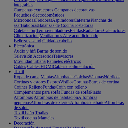
integrables
Campanas extractoras
Campanas decorativas
Pequeños electrodomésticos
Microondas
Freidoras
Aspiradores
Cafeteras
Planchas de
asar
Batidoras
Balanzas de Cocina
Tostadoras
Calefacción
Termoventiladores
Estufas
Radiadores
Calefactores
Climatización
Ventiladores
Aire acondicionado
Belleza y salud
Cuidado cabello
Electrónica
Audio y hifi
Barras de sonido
Televisión
Accesorios
Televisores
Movilidad urbana
Patinetes eléctricos
Cables
Cables HDMI
Cables de alimentación
Textil
Ropa de cama
Mantas
Almohadas
Colchas
Sábanas
Nórdicos
Cortinas y estores
Estores
Visillos
Cortinas
Barras de cortina
Cojines
Relleno
Fundas
Cojín con relleno
Complementos para sofás
Fundas de sofás
Plaids
Alfombras
Alfombras de habitación
Alfombras
pequeñas
Alfombras de exterior
Alfombras de baño
Alfombras
de salón
Textil baño
Toallas
Textil cocina
Manteles
Decoración