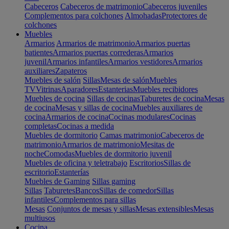
Cabeceros
Cabeceros de matrimonio
Cabeceros juveniles
Complementos para colchones
Almohadas
Protectores de
colchones
Muebles
Armarios
Armarios de matrimonio
Armarios puertas
batientes
Armarios puertas correderas
Armarios
juvenil
Armarios infantiles
Armarios vestidores
Armarios
auxiliares
Zapateros
Muebles de salón
Sillas
Mesas de salón
Muebles
TV
Vitrinas
Aparadores
Estanterias
Muebles recibidores
Muebles de cocina
Sillas de cocinas
Taburetes de cocina
Mesas
de cocina
Mesas y sillas de cocina
Muebles auxiliares de
cocina
Armarios de cocina
Cocinas modulares
Cocinas
completas
Cocinas a medida
Muebles de dormitorio
Camas matrimonio
Cabeceros de
matrimonio
Armarios de matrimonio
Mesitas de
noche
Comodas
Muebles de dormitorio juvenil
Muebles de oficina y teletrabajo
Escritorios
Sillas de
escritorio
Estanterías
Muebles de Gaming
Sillas gaming
Sillas
Taburetes
Bancos
Sillas de comedor
Sillas
infantiles
Complementos para sillas
Mesas
Conjuntos de mesas y sillas
Mesas extensibles
Mesas
multiusos
Cocina