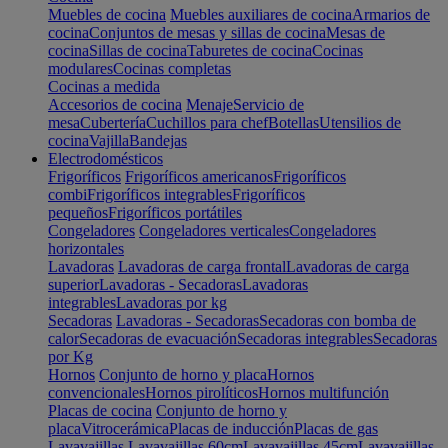
Muebles de cocina
Muebles auxiliares de cocina
Armarios de
cocina
Conjuntos de mesas y sillas de cocina
Mesas de
cocina
Sillas de cocina
Taburetes de cocina
Cocinas
modulares
Cocinas completas
Cocinas a medida
Accesorios de cocina
Menaje
Servicio de
mesa
Cubertería
Cuchillos para chef
Botellas
Utensilios de
cocina
Vajilla
Bandejas
Electrodomésticos
Frigoríficos
Frigoríficos americanos
Frigoríficos
combi
Frigoríficos integrables
Frigoríficos
pequeños
Frigoríficos portátiles
Congeladores
Congeladores verticales
Congeladores
horizontales
Lavadoras
Lavadoras de carga frontal
Lavadoras de carga
superior
Lavadoras - Secadoras
Lavadoras
integrables
Lavadoras por kg
Secadoras
Lavadoras - Secadoras
Secadoras con bomba de
calor
Secadoras de evacuación
Secadoras integrables
Secadoras
por Kg
Hornos
Conjunto de horno y placa
Hornos
convencionales
Hornos pirolíticos
Hornos multifunción
Placas de cocina
Conjunto de horno y
placa
Vitrocerámica
Placas de inducción
Placas de gas
Lavavajillas
Lavavajillas 60cm
Lavavajillas 45cm
Lavavajillas