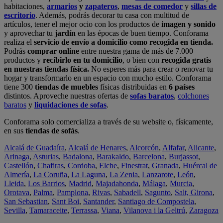
habitaciones,
armarios
y
zapateros
,
mesas de comedor
y
sillas de
escritorio
. Además, podrás decorar tu casa con multitud de
artículos, tener el mejor ocio con los productos de
imagen y sonido
y aprovechar tu
jardín
en las épocas de buen tiempo. Conforama
realiza el
servicio de envío a domicilio como recogida en tienda.
Podrás
comprar online
entre nuestra gama de más de 7.000
productos y
recibirlo en tu domicilio
, o bien con
recogida gratis
en nuestras tiendas física.
No esperes más para crear o renovar tu
hogar y transformarlo en un espacio con mucho estilo. Conforama
tiene 300
tiendas de muebles
físicas distribuidas en
6 países
distintos. Aproveche nuestras ofertas de
sofas baratos
,
colchones
baratos
y
liquidaciones de sofas
.
Conforama solo comercializa a través de su website o, físicamente,
en sus
tiendas de sofás
.
Alcalá de Guadaíra
,
Alcalá de Henares
,
Alcorcón
,
Alfafar
,
Alicante
,
Arinaga
,
Asturias
,
Badalona
,
Barakaldo
,
Barcelona
,
Burjassot
,
Castellón
,
Chafiras
,
Cordoba
,
Elche
,
Finestrat
,
Granada
,
Huércal de
Almería
,
La Coruña
,
La Laguna
,
La Zenia
,
Lanzarote
,
León
,
Lleida
,
Los Barrios
,
Madrid
,
Majadahonda
,
Málaga
,
Murcia
,
Orotava
,
Palma
,
Pamplona
,
Rivas
,
Sabadell
,
Sagunto
,
Salt, Girona
,
San Sebastian
,
Sant Boi
,
Santander
,
Santiago de Compostela
,
Sevilla
,
Tamaraceite
,
Terrassa
,
Viana
,
Vilanova i la Geltrú
,
Zaragoza