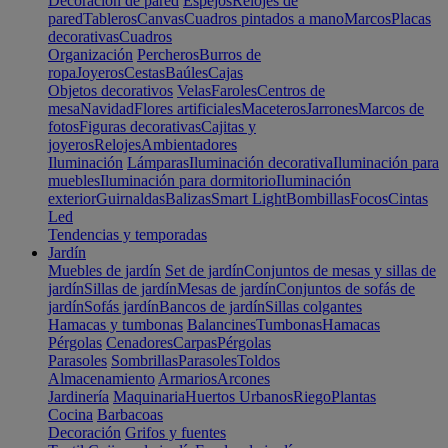
Decoración de pared
Espejos
Relojes de
pared
Tableros
Canvas
Cuadros pintados a mano
Marcos
Placas
decorativas
Cuadros
Organización
Percheros
Burros de
ropa
Joyeros
Cestas
Baúles
Cajas
Objetos decorativos
Velas
Faroles
Centros de
mesa
Navidad
Flores artificiales
Maceteros
Jarrones
Marcos de
fotos
Figuras decorativas
Cajitas y
joyeros
Relojes
Ambientadores
Iluminación
Lámparas
Iluminación decorativa
Iluminación para
muebles
Iluminación para dormitorio
Iluminación
exterior
Guirnaldas
Balizas
Smart Light
Bombillas
Focos
Cintas
Led
Tendencias y temporadas
Jardín
Muebles de jardín
Set de jardín
Conjuntos de mesas y sillas de
jardín
Sillas de jardín
Mesas de jardín
Conjuntos de sofás de
jardín
Sofás jardín
Bancos de jardín
Sillas colgantes
Hamacas y tumbonas
Balancines
Tumbonas
Hamacas
Pérgolas
Cenadores
Carpas
Pérgolas
Parasoles
Sombrillas
Parasoles
Toldos
Almacenamiento
Armarios
Arcones
Jardinería
Maquinaria
Huertos Urbanos
Riego
Plantas
Cocina
Barbacoas
Decoración
Grifos y fuentes