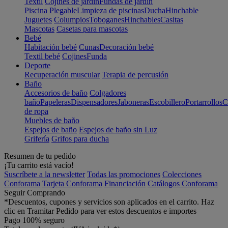
Textil
Cojines de jardín
Fundas de jardín
Piscina
Plegable
Limpieza de piscinas
Ducha
Hinchable
Juguetes
Columpios
Toboganes
Hinchables
Casitas
Mascotas
Casetas para mascotas
Bebé
Habitación bebé
Cunas
Decoración bebé
Textil bebé
Cojines
Funda
Deporte
Recuperación muscular
Terapia de percusión
Baño
Accesorios de baño
Colgadores
baño
Papeleras
Dispensadores
Jaboneras
Escobillero
Portarrollos
C
de ropa
Muebles de baño
Espejos de baño
Espejos de baño sin Luz
Grifería
Grifos para ducha
Resumen de tu pedido
¡Tu carrito está vacío!
Suscríbete a la newsletter
Todas las promociones
Colecciones
Conforama
Tarjeta Conforama
Financiación
Catálogos Conforama
Seguir Comprando
*Descuentos, cupones y servicios son aplicados en el carrito. Haz
clic en Tramitar Pedido para ver estos descuentos e importes
Pago 100% seguro