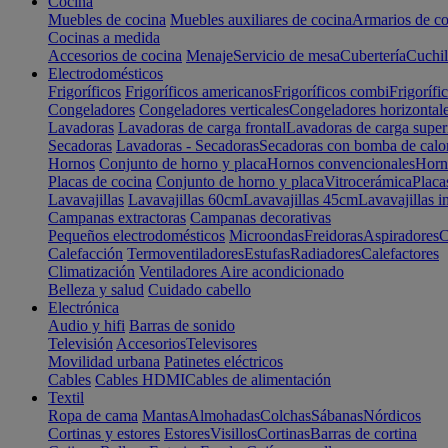
Cocina
Muebles de cocina
Muebles auxiliares de cocina
Armarios de co
Cocinas a medida
Accesorios de cocina
Menaje
Servicio de mesa
Cubertería
Cuchil
Electrodomésticos
Frigoríficos
Frigoríficos americanos
Frigoríficos combi
Frigorífi
Congeladores
Congeladores verticales
Congeladores horizontal
Lavadoras
Lavadoras de carga frontal
Lavadoras de carga super
Secadoras
Lavadoras - Secadoras
Secadoras con bomba de calo
Hornos
Conjunto de horno y placa
Hornos convencionales
Horno
Placas de cocina
Conjunto de horno y placa
Vitrocerámica
Placa
Lavavajillas
Lavavajillas 60cm
Lavavajillas 45cm
Lavavajillas i
Campanas extractoras
Campanas decorativas
Pequeños electrodomésticos
Microondas
Freidoras
Aspiradores
C
Calefacción
Termoventiladores
Estufas
Radiadores
Calefactores
Climatización
Ventiladores
Aire acondicionado
Belleza y salud
Cuidado cabello
Electrónica
Audio y hifi
Barras de sonido
Televisión
Accesorios
Televisores
Movilidad urbana
Patinetes eléctricos
Cables
Cables HDMI
Cables de alimentación
Textil
Ropa de cama
Mantas
Almohadas
Colchas
Sábanas
Nórdicos
Cortinas y estores
Estores
Visillos
Cortinas
Barras de cortina