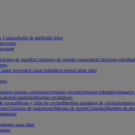
s 3 plazas
Sofás de piel
Sofás relax
apersonas
macenaje
chones de muelles
Colchones de muelles ensacados
Colchones enrollad
eres
Camas juveniles
Camas infantiles
Literas
Camas nido
ones
marios puertas correderas
Armarios juvenil
Armarios infantiles
Armarios 
radores
Estanterias
Muebles recibidores
e cocina
Mesas y sillas de cocina
Muebles auxiliares de cocina
Armarios
onio
Armarios de matrimonio
Mesitas de noche
Comodas
Muebles de dor
tanterías
entos para sillas
iusos