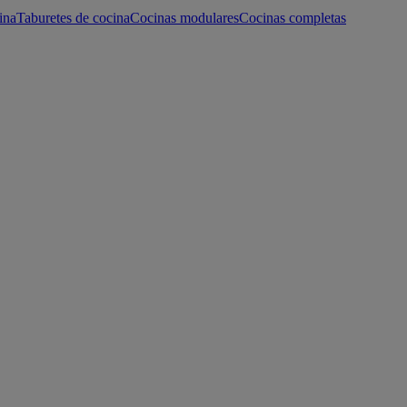
ina
Taburetes de cocina
Cocinas modulares
Cocinas completas