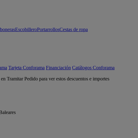
aboneras
Escobillero
Portarrollos
Cestas de ropa
rama
Tarjeta Conforama
Financiación
Catálogos Conforama
c en Tramitar Pedido para ver estos descuentos e importes
Baleares