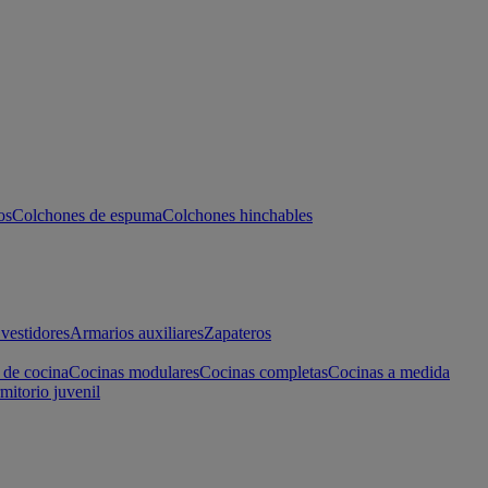
os
Colchones de espuma
Colchones hinchables
vestidores
Armarios auxiliares
Zapateros
 de cocina
Cocinas modulares
Cocinas completas
Cocinas a medida
mitorio juvenil