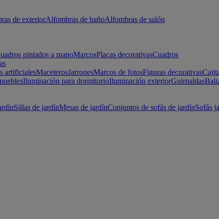
ras de exterior
Alfombras de baño
Alfombras de salón
uadros pintados a mano
Marcos
Placas decorativas
Cuadros
as
s artificiales
Maceteros
Jarrones
Marcos de fotos
Figuras decorativas
Cajit
muebles
Iluminación para dormitorio
Iluminación exterior
Guirnaldas
Bali
ardín
Sillas de jardín
Mesas de jardín
Conjuntos de sofás de jardín
Sofás j