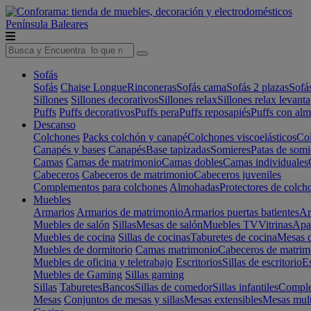
Península
Baleares
Sofás
Sofás
Chaise Longue
Rinconeras
Sofás cama
Sofás 2 plazas
Sofá
Sillones
Sillones decorativos
Sillones relax
Sillones relax levant
Puffs
Puffs decorativos
Puffs pera
Puffs reposapiés
Puffs con al
Descanso
Colchones
Packs colchón y canapé
Colchones viscoelásticos
Col
Canapés y bases
Canapés
Base tapizadas
Somieres
Patas de somi
Camas
Camas de matrimonio
Camas dobles
Camas individuales
Cabeceros
Cabeceros de matrimonio
Cabeceros juveniles
Complementos para colchones
Almohadas
Protectores de colch
Muebles
Armarios
Armarios de matrimonio
Armarios puertas batientes
Ar
Muebles de salón
Sillas
Mesas de salón
Muebles TV
Vitrinas
Apa
Muebles de cocina
Sillas de cocinas
Taburetes de cocina
Mesas d
Muebles de dormitorio
Camas matrimonio
Cabeceros de matrim
Muebles de oficina y teletrabajo
Escritorios
Sillas de escritorio
Es
Muebles de Gaming
Sillas gaming
Sillas
Taburetes
Bancos
Sillas de comedor
Sillas infantiles
Complem
Mesas
Conjuntos de mesas y sillas
Mesas extensibles
Mesas mult