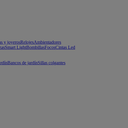
as y joyeros
Relojes
Ambientadores
zas
Smart Light
Bombillas
Focos
Cintas Led
ardín
Bancos de jardín
Sillas colgantes