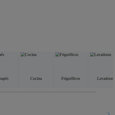
napés
Cocina
Frigoríficos
Lavadoras