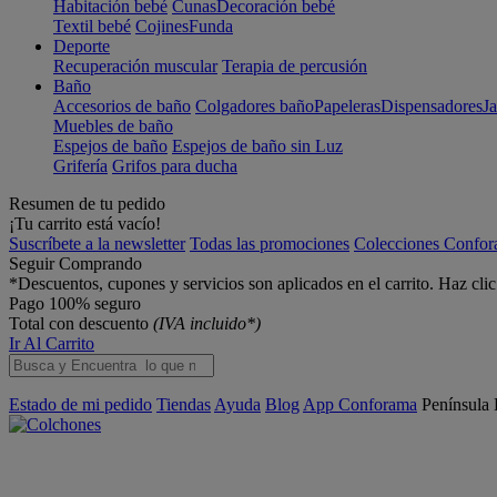
Habitación bebé
Cunas
Decoración bebé
Textil bebé
Cojines
Funda
Deporte
Recuperación muscular
Terapia de percusión
Baño
Accesorios de baño
Colgadores baño
Papeleras
Dispensadores
J
Muebles de baño
Espejos de baño
Espejos de baño sin Luz
Grifería
Grifos para ducha
Resumen de tu pedido
¡Tu carrito está vacío!
Suscríbete a la newsletter
Todas las promociones
Colecciones Confo
Seguir Comprando
*Descuentos, cupones y servicios son aplicados en el carrito. Haz cli
Pago 100% seguro
Total con descuento
(IVA incluido*)
Ir Al Carrito
Estado de mi pedido
Tiendas
Ayuda
Blog
App Conforama
Península