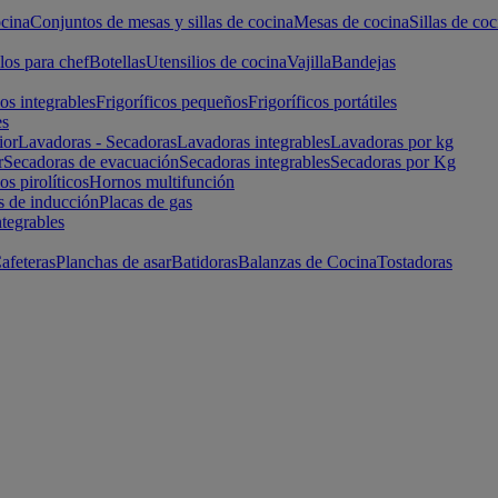
cina
Conjuntos de mesas y sillas de cocina
Mesas de cocina
Sillas de coc
los para chef
Botellas
Utensilios de cocina
Vajilla
Bandejas
cos integrables
Frigoríficos pequeños
Frigoríficos portátiles
es
ior
Lavadoras - Secadoras
Lavadoras integrables
Lavadoras por kg
r
Secadoras de evacuación
Secadoras integrables
Secadoras por Kg
s pirolíticos
Hornos multifunción
s de inducción
Placas de gas
ntegrables
afeteras
Planchas de asar
Batidoras
Balanzas de Cocina
Tostadoras