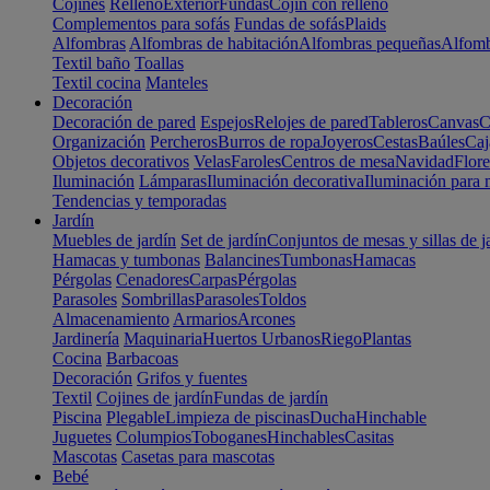
Cojines
Relleno
Exterior
Fundas
Cojín con relleno
Complementos para sofás
Fundas de sofás
Plaids
Alfombras
Alfombras de habitación
Alfombras pequeñas
Alfomb
Textil baño
Toallas
Textil cocina
Manteles
Decoración
Decoración de pared
Espejos
Relojes de pared
Tableros
Canvas
C
Organización
Percheros
Burros de ropa
Joyeros
Cestas
Baúles
Caj
Objetos decorativos
Velas
Faroles
Centros de mesa
Navidad
Flore
Iluminación
Lámparas
Iluminación decorativa
Iluminación para 
Tendencias y temporadas
Jardín
Muebles de jardín
Set de jardín
Conjuntos de mesas y sillas de j
Hamacas y tumbonas
Balancines
Tumbonas
Hamacas
Pérgolas
Cenadores
Carpas
Pérgolas
Parasoles
Sombrillas
Parasoles
Toldos
Almacenamiento
Armarios
Arcones
Jardinería
Maquinaria
Huertos Urbanos
Riego
Plantas
Cocina
Barbacoas
Decoración
Grifos y fuentes
Textil
Cojines de jardín
Fundas de jardín
Piscina
Plegable
Limpieza de piscinas
Ducha
Hinchable
Juguetes
Columpios
Toboganes
Hinchables
Casitas
Mascotas
Casetas para mascotas
Bebé