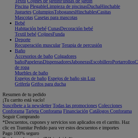
Textil
Cojines de jardín
Fundas de jardín
Piscina
Plegable
Limpieza de piscinas
Ducha
Hinchable
Juguetes
Columpios
Toboganes
Hinchables
Casitas
Mascotas
Casetas para mascotas
Bebé
Habitación bebé
Cunas
Decoración bebé
Textil bebé
Cojines
Funda
Deporte
Recuperación muscular
Terapia de percusión
Baño
Accesorios de baño
Colgadores
baño
Papeleras
Dispensadores
Jaboneras
Escobillero
Portarrollos
C
de ropa
Muebles de baño
Espejos de baño
Espejos de baño sin Luz
Grifería
Grifos para ducha
Resumen de tu pedido
¡Tu carrito está vacío!
Suscríbete a la newsletter
Todas las promociones
Colecciones
Conforama
Tarjeta Conforama
Financiación
Catálogos Conforama
Seguir Comprando
*Descuentos, cupones y servicios son aplicados en el carrito. Haz
clic en Tramitar Pedido para ver estos descuentos e importes
Pago 100% seguro