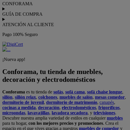
CONFORAMA
GUÍA DE COMPRA
ATENCIÓN AL CLIENTE
Pago 100% Seguro
¡Nueva app!
Conforama, tu tienda de muebles,
decoración y electrodomésticos
Conforama
es tu tienda de
sofás
,
sofá cama
,
sofá chaise longue
,
sillón
,
sillón relax
,
colchones
,
muebles de salón
,
mesas comedor
,
dormitorio de juvenil
,
dormitorio de matrimonio
,
canapés
,
cocinas a medida
,
decoración
,
electrodomésticos
,
frigoríficos
,
microondas
,
lavavajillas
,
lavadora secadora
, y
televisiones
.
Descubre nuestra amplia variedad de estilos en cualquier
muebles
para tu hogar,
con los mejores precios y promociones
. Crea el
espacio en el que vives gracias a nuestros
muebles de comedor
y