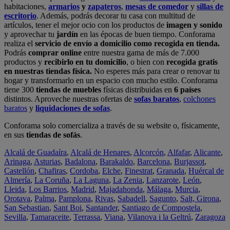
habitaciones,
armarios
y
zapateros
,
mesas de comedor
y
sillas de
escritorio
. Además, podrás decorar tu casa con multitud de
artículos, tener el mejor ocio con los productos de
imagen y sonido
y aprovechar tu
jardín
en las épocas de buen tiempo. Conforama
realiza el
servicio de envío a domicilio como recogida en tienda.
Podrás
comprar online
entre nuestra gama de más de 7.000
productos y
recibirlo en tu domicilio
, o bien con
recogida gratis
en nuestras tiendas física.
No esperes más para crear o renovar tu
hogar y transformarlo en un espacio con mucho estilo. Conforama
tiene 300
tiendas de muebles
físicas distribuidas en
6 países
distintos. Aproveche nuestras ofertas de
sofas baratos
,
colchones
baratos
y
liquidaciones de sofas
.
Conforama solo comercializa a través de su website o, físicamente,
en sus
tiendas de sofás
.
Alcalá de Guadaíra
,
Alcalá de Henares
,
Alcorcón
,
Alfafar
,
Alicante
,
Arinaga
,
Asturias
,
Badalona
,
Barakaldo
,
Barcelona
,
Burjassot
,
Castellón
,
Chafiras
,
Cordoba
,
Elche
,
Finestrat
,
Granada
,
Huércal de
Almería
,
La Coruña
,
La Laguna
,
La Zenia
,
Lanzarote
,
León
,
Lleida
,
Los Barrios
,
Madrid
,
Majadahonda
,
Málaga
,
Murcia
,
Orotava
,
Palma
,
Pamplona
,
Rivas
,
Sabadell
,
Sagunto
,
Salt, Girona
,
San Sebastian
,
Sant Boi
,
Santander
,
Santiago de Compostela
,
Sevilla
,
Tamaraceite
,
Terrassa
,
Viana
,
Vilanova i la Geltrú
,
Zaragoza