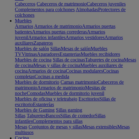
Cabeceros
Cabeceros de matrimonio
Cabeceros juveniles
Complementos para colchones
Almohadas
Protectores de
colchones
Muebles
Armarios
Armarios de matrimonio
Armarios puertas
batientes
Armarios puertas correderas
Armarios
juvenil
Armarios infantiles
Armarios vestidores
Armarios
auxiliares
Zapateros
Muebles de salón
Sillas
Mesas de salón
Muebles
TV
Vitrinas
Aparadores
Estanterias
Muebles recibidores
Muebles de cocina
Sillas de cocinas
Taburetes de cocina
Mesas
de cocina
Mesas y sillas de cocina
Muebles auxiliares de
cocina
Armarios de cocina
Cocinas modulares
Cocinas
completas
Cocinas a medida
Muebles de dormitorio
Camas matrimonio
Cabeceros de
matrimonio
Armarios de matrimonio
Mesitas de
noche
Comodas
Muebles de dormitorio juvenil
Muebles de oficina y teletrabajo
Escritorios
Sillas de
escritorio
Estanterías
Muebles de Gaming
Sillas gaming
Sillas
Taburetes
Bancos
Sillas de comedor
Sillas
infantiles
Complementos para sillas
Mesas
Conjuntos de mesas y sillas
Mesas extensibles
Mesas
multiusos
Cocina