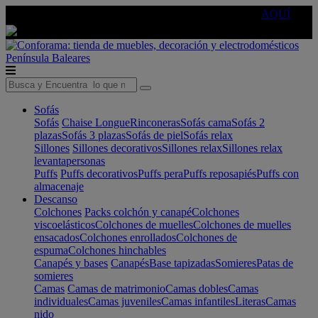
🔵Cambia tu electro con
-10% EXTRA
de descuento ☑️
AQUÍ
Península
Baleares
Sofás
Sofás
Chaise Longue
Rinconeras
Sofás cama
Sofás 2
plazas
Sofás 3 plazas
Sofás de piel
Sofás relax
Sillones
Sillones decorativos
Sillones relax
Sillones relax
levantapersonas
Puffs
Puffs decorativos
Puffs pera
Puffs reposapiés
Puffs con
almacenaje
Descanso
Colchones
Packs colchón y canapé
Colchones
viscoelásticos
Colchones de muelles
Colchones de muelles
ensacados
Colchones enrollados
Colchones de
espuma
Colchones hinchables
Canapés y bases
Canapés
Base tapizadas
Somieres
Patas de
somieres
Camas
Camas de matrimonio
Camas dobles
Camas
individuales
Camas juveniles
Camas infantiles
Literas
Camas
nido