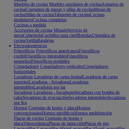
Muebles de cocina
Muebles auxiliares de cocina
Armarios de
cocina
Conjuntos de mesas y sillas de cocina
Mesas de
cocina
Sillas de cocina
Taburetes de cocina
Cocinas
modulares
Cocinas completas
Cocinas a medida
Accesorios de cocina
Menaje
Servicio de
mesa
Cubertería
Cuchillos para chef
Botellas
Utensilios de
cocina
Vajilla
Bandejas
Electrodomésticos
Frigoríficos
Frigoríficos americanos
Frigoríficos
combi
Frigoríficos integrables
Frigoríficos
pequeños
Frigoríficos portátiles
Congeladores
Congeladores verticales
Congeladores
horizontales
Lavadoras
Lavadoras de carga frontal
Lavadoras de carga
superior
Lavadoras - Secadoras
Lavadoras
integrables
Lavadoras por kg
Secadoras
Lavadoras - Secadoras
Secadoras con bomba de
calor
Secadoras de evacuación
Secadoras integrables
Secadoras
por Kg
Hornos
Conjunto de horno y placa
Hornos
convencionales
Hornos pirolíticos
Hornos multifunción
Placas de cocina
Conjunto de horno y
placa
Vitrocerámica
Placas de inducción
Placas de gas
Lavavajillas
Lavavajillas 60cm
Lavavajillas 45cm
Lavavajillas