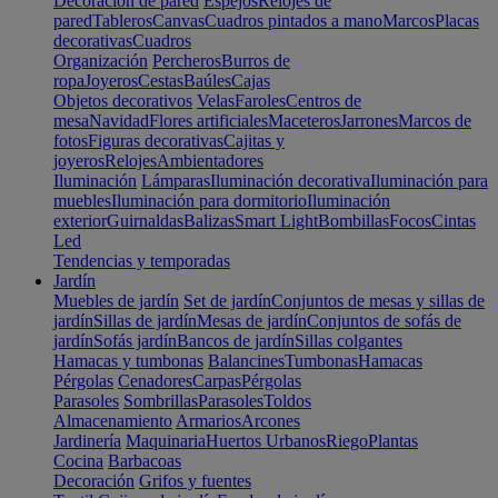
Decoración de pared
Espejos
Relojes de
pared
Tableros
Canvas
Cuadros pintados a mano
Marcos
Placas
decorativas
Cuadros
Organización
Percheros
Burros de
ropa
Joyeros
Cestas
Baúles
Cajas
Objetos decorativos
Velas
Faroles
Centros de
mesa
Navidad
Flores artificiales
Maceteros
Jarrones
Marcos de
fotos
Figuras decorativas
Cajitas y
joyeros
Relojes
Ambientadores
Iluminación
Lámparas
Iluminación decorativa
Iluminación para
muebles
Iluminación para dormitorio
Iluminación
exterior
Guirnaldas
Balizas
Smart Light
Bombillas
Focos
Cintas
Led
Tendencias y temporadas
Jardín
Muebles de jardín
Set de jardín
Conjuntos de mesas y sillas de
jardín
Sillas de jardín
Mesas de jardín
Conjuntos de sofás de
jardín
Sofás jardín
Bancos de jardín
Sillas colgantes
Hamacas y tumbonas
Balancines
Tumbonas
Hamacas
Pérgolas
Cenadores
Carpas
Pérgolas
Parasoles
Sombrillas
Parasoles
Toldos
Almacenamiento
Armarios
Arcones
Jardinería
Maquinaria
Huertos Urbanos
Riego
Plantas
Cocina
Barbacoas
Decoración
Grifos y fuentes