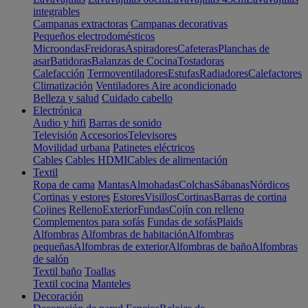
integrables
Campanas extractoras
Campanas decorativas
Pequeños electrodomésticos
Microondas
Freidoras
Aspiradores
Cafeteras
Planchas de
asar
Batidoras
Balanzas de Cocina
Tostadoras
Calefacción
Termoventiladores
Estufas
Radiadores
Calefactores
Climatización
Ventiladores
Aire acondicionado
Belleza y salud
Cuidado cabello
Electrónica
Audio y hifi
Barras de sonido
Televisión
Accesorios
Televisores
Movilidad urbana
Patinetes eléctricos
Cables
Cables HDMI
Cables de alimentación
Textil
Ropa de cama
Mantas
Almohadas
Colchas
Sábanas
Nórdicos
Cortinas y estores
Estores
Visillos
Cortinas
Barras de cortina
Cojines
Relleno
Exterior
Fundas
Cojín con relleno
Complementos para sofás
Fundas de sofás
Plaids
Alfombras
Alfombras de habitación
Alfombras
pequeñas
Alfombras de exterior
Alfombras de baño
Alfombras
de salón
Textil baño
Toallas
Textil cocina
Manteles
Decoración