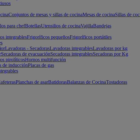
iusos
cina
Conjuntos de mesas y sillas de cocina
Mesas de cocina
Sillas de coc
los para chef
Botellas
Utensilios de cocina
Vajilla
Bandejas
cos integrables
Frigoríficos pequeños
Frigoríficos portátiles
es
ior
Lavadoras - Secadoras
Lavadoras integrables
Lavadoras por kg
r
Secadoras de evacuación
Secadoras integrables
Secadoras por Kg
s pirolíticos
Hornos multifunción
s de inducción
Placas de gas
ntegrables
afeteras
Planchas de asar
Batidoras
Balanzas de Cocina
Tostadoras