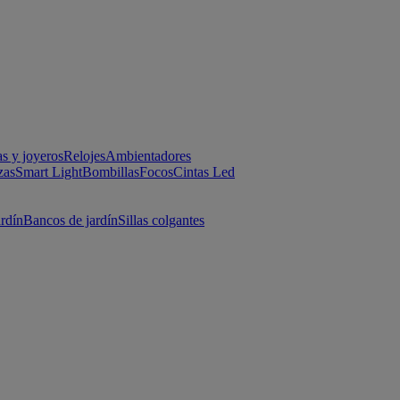
as y joyeros
Relojes
Ambientadores
zas
Smart Light
Bombillas
Focos
Cintas Led
ardín
Bancos de jardín
Sillas colgantes