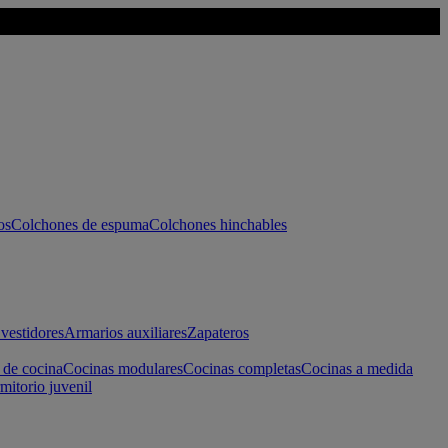
os
Colchones de espuma
Colchones hinchables
vestidores
Armarios auxiliares
Zapateros
 de cocina
Cocinas modulares
Cocinas completas
Cocinas a medida
mitorio juvenil