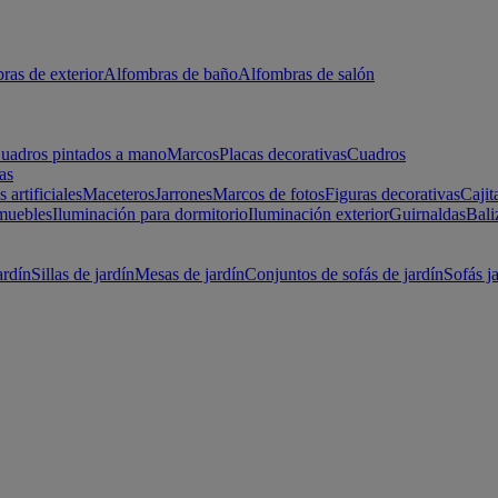
ras de exterior
Alfombras de baño
Alfombras de salón
uadros pintados a mano
Marcos
Placas decorativas
Cuadros
as
s artificiales
Maceteros
Jarrones
Marcos de fotos
Figuras decorativas
Cajit
muebles
Iluminación para dormitorio
Iluminación exterior
Guirnaldas
Bali
ardín
Sillas de jardín
Mesas de jardín
Conjuntos de sofás de jardín
Sofás j