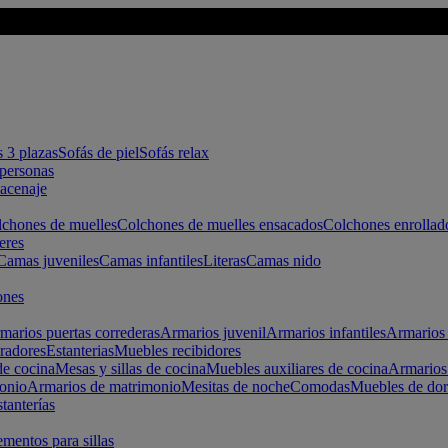
s 3 plazas
Sofás de piel
Sofás relax
apersonas
macenaje
chones de muelles
Colchones de muelles ensacados
Colchones enrollad
eres
Camas juveniles
Camas infantiles
Literas
Camas nido
ones
marios puertas correderas
Armarios juvenil
Armarios infantiles
Armarios 
radores
Estanterias
Muebles recibidores
e cocina
Mesas y sillas de cocina
Muebles auxiliares de cocina
Armarios
onio
Armarios de matrimonio
Mesitas de noche
Comodas
Muebles de dor
tanterías
entos para sillas