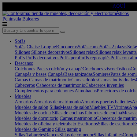
🔵Cambia tu electro con
-10% EXTRA
de descuento ☑️
AQUÍ
Península
Baleares
Sofás
Sofás
Chaise Longue
Rinconeras
Sofás cama
Sofás 2 plazas
Sofá
Sillones
Sillones decorativos
Sillones relax
Sillones relax levant
Puffs
Puffs decorativos
Puffs pera
Puffs reposapiés
Puffs con al
Descanso
Colchones
Packs colchón y canapé
Colchones viscoelásticos
Col
Canapés y bases
Canapés
Base tapizadas
Somieres
Patas de somi
Camas
Camas de matrimonio
Camas dobles
Camas individuales
Cabeceros
Cabeceros de matrimonio
Cabeceros juveniles
Complementos para colchones
Almohadas
Protectores de colch
Muebles
Armarios
Armarios de matrimonio
Armarios puertas batientes
Ar
Muebles de salón
Sillas
Mesas de salón
Muebles TV
Vitrinas
Apa
Muebles de cocina
Sillas de cocinas
Taburetes de cocina
Mesas d
Muebles de dormitorio
Camas matrimonio
Cabeceros de matrim
Muebles de oficina y teletrabajo
Escritorios
Sillas de escritorio
Es
Muebles de Gaming
Sillas gaming
Sillas
Taburetes
Bancos
Sillas de comedor
Sillas infantiles
Complem