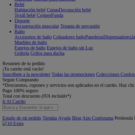
Bebé
Habitación bebé
Cunas
Decoración bebé
Textil bebé
Cojines
Funda
Deporte
Recuperación muscular
Terapia de percusión
Baño
Accesorios de baño
Colgadores baño
Papeleras
Dispensadores
J
Muebles de baño
Espejos de baño
Espejos de baño sin Luz
Grifería
Grifos para ducha
Resumen de tu pedido
¡Tu carrito está vacío!
Suscríbete a la newsletter
Todas las promociones
Colecciones Confo
Seguir Comprando
*Descuentos, cupones y servicios son aplicados en el carrito. Haz cli
Pago 100% seguro
Total con descuento
(IVA incluido*)
Ir Al Carrito
Estado de mi pedido
Tiendas
Ayuda
Blog
App Conforama
Península