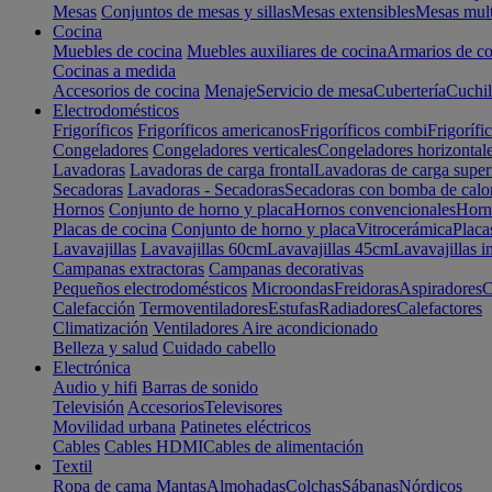
Mesas
Conjuntos de mesas y sillas
Mesas extensibles
Mesas mult
Cocina
Muebles de cocina
Muebles auxiliares de cocina
Armarios de co
Cocinas a medida
Accesorios de cocina
Menaje
Servicio de mesa
Cubertería
Cuchil
Electrodomésticos
Frigoríficos
Frigoríficos americanos
Frigoríficos combi
Frigorífi
Congeladores
Congeladores verticales
Congeladores horizontal
Lavadoras
Lavadoras de carga frontal
Lavadoras de carga super
Secadoras
Lavadoras - Secadoras
Secadoras con bomba de calo
Hornos
Conjunto de horno y placa
Hornos convencionales
Horno
Placas de cocina
Conjunto de horno y placa
Vitrocerámica
Placa
Lavavajillas
Lavavajillas 60cm
Lavavajillas 45cm
Lavavajillas i
Campanas extractoras
Campanas decorativas
Pequeños electrodomésticos
Microondas
Freidoras
Aspiradores
C
Calefacción
Termoventiladores
Estufas
Radiadores
Calefactores
Climatización
Ventiladores
Aire acondicionado
Belleza y salud
Cuidado cabello
Electrónica
Audio y hifi
Barras de sonido
Televisión
Accesorios
Televisores
Movilidad urbana
Patinetes eléctricos
Cables
Cables HDMI
Cables de alimentación
Textil
Ropa de cama
Mantas
Almohadas
Colchas
Sábanas
Nórdicos