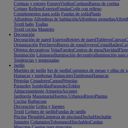
Cortinas y estores
Estores
Visillos
Cortinas
Barras de cortina
Cojines
Relleno
Exterior
Fundas
Cojín con relleno
Complementos para sofás
Fundas de sofás
Plaids
Alfombras
Alfombras de habitación
Alfombras pequeñas
Alfomb
Textil baño
Toallas
Textil cocina
Manteles
Decoración
Decoración de pared
Espejos
Relojes de pared
Tableros
Canvas
C
Organización
Percheros
Burros de ropa
Joyeros
Cestas
Baúles
Caj
Objetos decorativos
Velas
Faroles
Centros de mesa
Navidad
Flore
Iluminación
Lámparas
Iluminación decorativa
Iluminación para 
Tendencias y temporadas
Jardín
Muebles de jardín
Set de jardín
Conjuntos de mesas y sillas de j
Hamacas y tumbonas
Balancines
Tumbonas
Hamacas
Pérgolas
Cenadores
Carpas
Pérgolas
Parasoles
Sombrillas
Parasoles
Toldos
Almacenamiento
Armarios
Arcones
Jardinería
Maquinaria
Huertos Urbanos
Riego
Plantas
Cocina
Barbacoas
Decoración
Grifos y fuentes
Textil
Cojines de jardín
Fundas de jardín
Piscina
Plegable
Limpieza de piscinas
Ducha
Hinchable
Juguetes
Columpios
Toboganes
Hinchables
Casitas
Mascotas
Casetas para mascotas