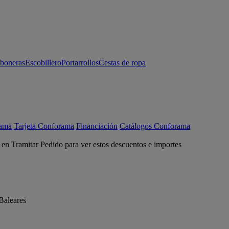
aboneras
Escobillero
Portarrollos
Cestas de ropa
rama
Tarjeta Conforama
Financiación
Catálogos Conforama
c en Tramitar Pedido para ver estos descuentos e importes
Baleares