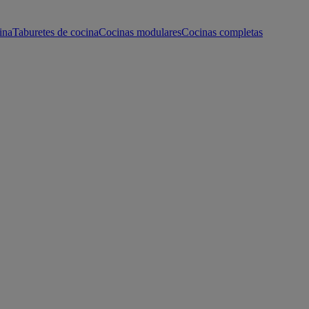
ina
Taburetes de cocina
Cocinas modulares
Cocinas completas