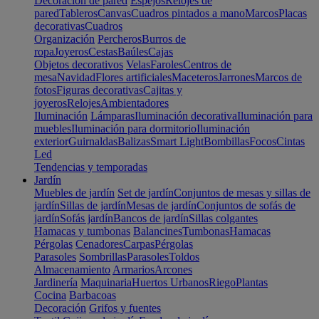
Decoración de pared
Espejos
Relojes de
pared
Tableros
Canvas
Cuadros pintados a mano
Marcos
Placas
decorativas
Cuadros
Organización
Percheros
Burros de
ropa
Joyeros
Cestas
Baúles
Cajas
Objetos decorativos
Velas
Faroles
Centros de
mesa
Navidad
Flores artificiales
Maceteros
Jarrones
Marcos de
fotos
Figuras decorativas
Cajitas y
joyeros
Relojes
Ambientadores
Iluminación
Lámparas
Iluminación decorativa
Iluminación para
muebles
Iluminación para dormitorio
Iluminación
exterior
Guirnaldas
Balizas
Smart Light
Bombillas
Focos
Cintas
Led
Tendencias y temporadas
Jardín
Muebles de jardín
Set de jardín
Conjuntos de mesas y sillas de
jardín
Sillas de jardín
Mesas de jardín
Conjuntos de sofás de
jardín
Sofás jardín
Bancos de jardín
Sillas colgantes
Hamacas y tumbonas
Balancines
Tumbonas
Hamacas
Pérgolas
Cenadores
Carpas
Pérgolas
Parasoles
Sombrillas
Parasoles
Toldos
Almacenamiento
Armarios
Arcones
Jardinería
Maquinaria
Huertos Urbanos
Riego
Plantas
Cocina
Barbacoas
Decoración
Grifos y fuentes