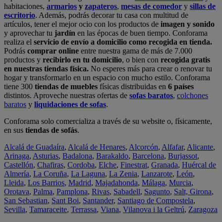
habitaciones,
armarios
y
zapateros
,
mesas de comedor
y
sillas de
escritorio
. Además, podrás decorar tu casa con multitud de
artículos, tener el mejor ocio con los productos de
imagen y sonido
y aprovechar tu
jardín
en las épocas de buen tiempo. Conforama
realiza el
servicio de envío a domicilio como recogida en tienda.
Podrás
comprar online
entre nuestra gama de más de 7.000
productos y
recibirlo en tu domicilio
, o bien con
recogida gratis
en nuestras tiendas física.
No esperes más para crear o renovar tu
hogar y transformarlo en un espacio con mucho estilo. Conforama
tiene 300
tiendas de muebles
físicas distribuidas en
6 países
distintos. Aproveche nuestras ofertas de
sofas baratos
,
colchones
baratos
y
liquidaciones de sofas
.
Conforama solo comercializa a través de su website o, físicamente,
en sus
tiendas de sofás
.
Alcalá de Guadaíra
,
Alcalá de Henares
,
Alcorcón
,
Alfafar
,
Alicante
,
Arinaga
,
Asturias
,
Badalona
,
Barakaldo
,
Barcelona
,
Burjassot
,
Castellón
,
Chafiras
,
Cordoba
,
Elche
,
Finestrat
,
Granada
,
Huércal de
Almería
,
La Coruña
,
La Laguna
,
La Zenia
,
Lanzarote
,
León
,
Lleida
,
Los Barrios
,
Madrid
,
Majadahonda
,
Málaga
,
Murcia
,
Orotava
,
Palma
,
Pamplona
,
Rivas
,
Sabadell
,
Sagunto
,
Salt, Girona
,
San Sebastian
,
Sant Boi
,
Santander
,
Santiago de Compostela
,
Sevilla
,
Tamaraceite
,
Terrassa
,
Viana
,
Vilanova i la Geltrú
,
Zaragoza