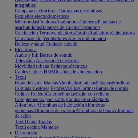
integrables
Campanas extractoras
Campanas decorativas
Pequeños electrodomésticos
Microondas
Freidoras
Aspiradores
Cafeteras
Planchas de
asar
Batidoras
Balanzas de Cocina
Tostadoras
Calefacción
Termoventiladores
Estufas
Radiadores
Calefactores
Climatización
Ventiladores
Aire acondicionado
Belleza y salud
Cuidado cabello
Electrónica
Audio y hifi
Barras de sonido
Televisión
Accesorios
Televisores
Movilidad urbana
Patinetes eléctricos
Cables
Cables HDMI
Cables de alimentación
Textil
Ropa de cama
Mantas
Almohadas
Colchas
Sábanas
Nórdicos
Cortinas y estores
Estores
Visillos
Cortinas
Barras de cortina
Cojines
Relleno
Exterior
Fundas
Cojín con relleno
Complementos para sofás
Fundas de sofás
Plaids
Alfombras
Alfombras de habitación
Alfombras
pequeñas
Alfombras de exterior
Alfombras de baño
Alfombras
de salón
Textil baño
Toallas
Textil cocina
Manteles
Decoración