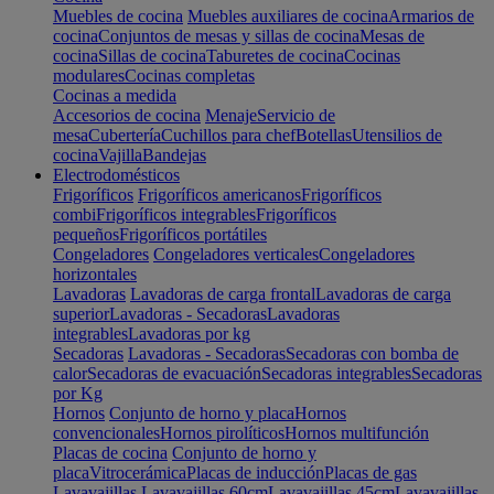
Muebles de cocina
Muebles auxiliares de cocina
Armarios de
cocina
Conjuntos de mesas y sillas de cocina
Mesas de
cocina
Sillas de cocina
Taburetes de cocina
Cocinas
modulares
Cocinas completas
Cocinas a medida
Accesorios de cocina
Menaje
Servicio de
mesa
Cubertería
Cuchillos para chef
Botellas
Utensilios de
cocina
Vajilla
Bandejas
Electrodomésticos
Frigoríficos
Frigoríficos americanos
Frigoríficos
combi
Frigoríficos integrables
Frigoríficos
pequeños
Frigoríficos portátiles
Congeladores
Congeladores verticales
Congeladores
horizontales
Lavadoras
Lavadoras de carga frontal
Lavadoras de carga
superior
Lavadoras - Secadoras
Lavadoras
integrables
Lavadoras por kg
Secadoras
Lavadoras - Secadoras
Secadoras con bomba de
calor
Secadoras de evacuación
Secadoras integrables
Secadoras
por Kg
Hornos
Conjunto de horno y placa
Hornos
convencionales
Hornos pirolíticos
Hornos multifunción
Placas de cocina
Conjunto de horno y
placa
Vitrocerámica
Placas de inducción
Placas de gas
Lavavajillas
Lavavajillas 60cm
Lavavajillas 45cm
Lavavajillas