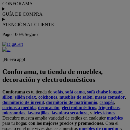
CONFORAMA
GUÍA DE COMPRA
ATENCIÓN AL CLIENTE
Pago 100% Seguro
¡Nueva app!
Conforama, tu tienda de muebles,
decoración y electrodomésticos
Conforama
es tu tienda de
sofás
,
sofá cama
,
sofá chaise longue
,
sillón
,
sillón relax
,
colchones
,
muebles de salón
,
mesas comedor
,
dormitorio de juvenil
,
dormitorio de matrimonio
,
canapés
,
cocinas a medida
,
decoración
,
electrodomésticos
,
frigoríficos
,
microondas
,
lavavajillas
,
lavadora secadora
, y
televisiones
.
Descubre nuestra amplia variedad de estilos en cualquier
muebles
para tu hogar,
con los mejores precios y promociones
. Crea el
espacio en el que vives gracias a nuestros
muebles de comedor
y