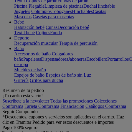
Textil
Cojines de jardín
Fundas de jardín
Piscina
Plegable
Limpieza de piscinas
Ducha
Hinchable
Juguetes
Columpios
Toboganes
Hinchables
Casitas
Mascotas
Casetas para mascotas
Bebé
Habitación bebé
Cunas
Decoración bebé
Textil bebé
Cojines
Funda
Deporte
Recuperación muscular
Terapia de percusión
Baño
Accesorios de baño
Colgadores
baño
Papeleras
Dispensadores
Jaboneras
Escobillero
Portarrollos
C
de ropa
Muebles de baño
Espejos de baño
Espejos de baño sin Luz
Grifería
Grifos para ducha
Resumen de tu pedido
¡Tu carrito está vacío!
Suscríbete a la newsletter
Todas las promociones
Colecciones
Conforama
Tarjeta Conforama
Financiación
Catálogos Conforama
Seguir Comprando
*Descuentos, cupones y servicios son aplicados en el carrito. Haz
clic en Tramitar Pedido para ver estos descuentos e importes
Pago 100% seguro