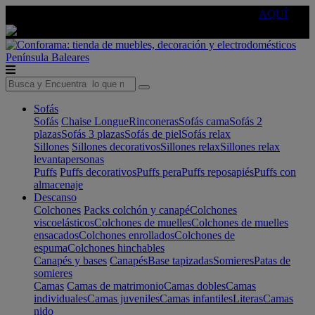
🔵Cambia tu electro con
-10% EXTRA
de descuento ☑️
AQUÍ
Península
Baleares
Sofás
Sofás
Chaise Longue
Rinconeras
Sofás cama
Sofás 2
plazas
Sofás 3 plazas
Sofás de piel
Sofás relax
Sillones
Sillones decorativos
Sillones relax
Sillones relax
levantapersonas
Puffs
Puffs decorativos
Puffs pera
Puffs reposapiés
Puffs con
almacenaje
Descanso
Colchones
Packs colchón y canapé
Colchones
viscoelásticos
Colchones de muelles
Colchones de muelles
ensacados
Colchones enrollados
Colchones de
espuma
Colchones hinchables
Canapés y bases
Canapés
Base tapizadas
Somieres
Patas de
somieres
Camas
Camas de matrimonio
Camas dobles
Camas
individuales
Camas juveniles
Camas infantiles
Literas
Camas
nido