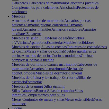
Cabeceros
Cabeceros de matrimonio
Cabeceros juveniles
Complementos para colchones
Almohadas
Protectores de
colchones
Muebles
Armarios
Armarios de matrimonio
Armarios puertas
batientes
Armarios puertas correderas
Armarios
juvenil
Armarios infantiles
Armarios vestidores
Armarios
auxiliares
Zapateros
Muebles de salón
Sillas
Mesas de salón
Muebles
TV
Vitrinas
Aparadores
Estanterias
Muebles recibidores
Muebles de cocina
Sillas de cocinas
Taburetes de cocina
Mesas
de cocina
Mesas y sillas de cocina
Muebles auxiliares de
cocina
Armarios de cocina
Cocinas modulares
Cocinas
completas
Cocinas a medida
Muebles de dormitorio
Camas matrimonio
Cabeceros de
matrimonio
Armarios de matrimonio
Mesitas de
noche
Comodas
Muebles de dormitorio juvenil
Muebles de oficina y teletrabajo
Escritorios
Sillas de
escritorio
Estanterías
Muebles de Gaming
Sillas gaming
Sillas
Taburetes
Bancos
Sillas de comedor
Sillas
infantiles
Complementos para sillas
Mesas
Conjuntos de mesas y sillas
Mesas extensibles
Mesas
multiusos
Cocina