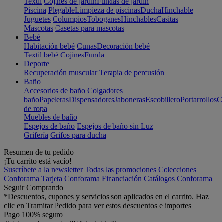
Textil
Cojines de jardín
Fundas de jardín
Piscina
Plegable
Limpieza de piscinas
Ducha
Hinchable
Juguetes
Columpios
Toboganes
Hinchables
Casitas
Mascotas
Casetas para mascotas
Bebé
Habitación bebé
Cunas
Decoración bebé
Textil bebé
Cojines
Funda
Deporte
Recuperación muscular
Terapia de percusión
Baño
Accesorios de baño
Colgadores
baño
Papeleras
Dispensadores
Jaboneras
Escobillero
Portarrollos
C
de ropa
Muebles de baño
Espejos de baño
Espejos de baño sin Luz
Grifería
Grifos para ducha
Resumen de tu pedido
¡Tu carrito está vacío!
Suscríbete a la newsletter
Todas las promociones
Colecciones
Conforama
Tarjeta Conforama
Financiación
Catálogos Conforama
Seguir Comprando
*Descuentos, cupones y servicios son aplicados en el carrito. Haz
clic en Tramitar Pedido para ver estos descuentos e importes
Pago 100% seguro