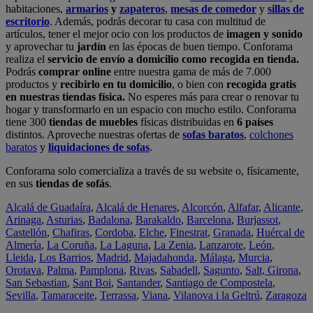
habitaciones,
armarios
y
zapateros
,
mesas de comedor
y
sillas de
escritorio
. Además, podrás decorar tu casa con multitud de
artículos, tener el mejor ocio con los productos de
imagen y sonido
y aprovechar tu
jardín
en las épocas de buen tiempo. Conforama
realiza el
servicio de envío a domicilio como recogida en tienda.
Podrás
comprar online
entre nuestra gama de más de 7.000
productos y
recibirlo en tu domicilio
, o bien con
recogida gratis
en nuestras tiendas física.
No esperes más para crear o renovar tu
hogar y transformarlo en un espacio con mucho estilo. Conforama
tiene 300
tiendas de muebles
físicas distribuidas en
6 países
distintos. Aproveche nuestras ofertas de
sofas baratos
,
colchones
baratos
y
liquidaciones de sofas
.
Conforama solo comercializa a través de su website o, físicamente,
en sus
tiendas de sofás
.
Alcalá de Guadaíra
,
Alcalá de Henares
,
Alcorcón
,
Alfafar
,
Alicante
,
Arinaga
,
Asturias
,
Badalona
,
Barakaldo
,
Barcelona
,
Burjassot
,
Castellón
,
Chafiras
,
Cordoba
,
Elche
,
Finestrat
,
Granada
,
Huércal de
Almería
,
La Coruña
,
La Laguna
,
La Zenia
,
Lanzarote
,
León
,
Lleida
,
Los Barrios
,
Madrid
,
Majadahonda
,
Málaga
,
Murcia
,
Orotava
,
Palma
,
Pamplona
,
Rivas
,
Sabadell
,
Sagunto
,
Salt, Girona
,
San Sebastian
,
Sant Boi
,
Santander
,
Santiago de Compostela
,
Sevilla
,
Tamaraceite
,
Terrassa
,
Viana
,
Vilanova i la Geltrú
,
Zaragoza