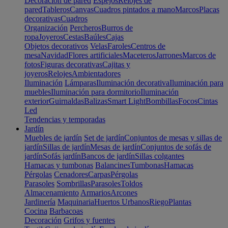
Decoración de pared
Espejos
Relojes de
pared
Tableros
Canvas
Cuadros pintados a mano
Marcos
Placas
decorativas
Cuadros
Organización
Percheros
Burros de
ropa
Joyeros
Cestas
Baúles
Cajas
Objetos decorativos
Velas
Faroles
Centros de
mesa
Navidad
Flores artificiales
Maceteros
Jarrones
Marcos de
fotos
Figuras decorativas
Cajitas y
joyeros
Relojes
Ambientadores
Iluminación
Lámparas
Iluminación decorativa
Iluminación para
muebles
Iluminación para dormitorio
Iluminación
exterior
Guirnaldas
Balizas
Smart Light
Bombillas
Focos
Cintas
Led
Tendencias y temporadas
Jardín
Muebles de jardín
Set de jardín
Conjuntos de mesas y sillas de
jardín
Sillas de jardín
Mesas de jardín
Conjuntos de sofás de
jardín
Sofás jardín
Bancos de jardín
Sillas colgantes
Hamacas y tumbonas
Balancines
Tumbonas
Hamacas
Pérgolas
Cenadores
Carpas
Pérgolas
Parasoles
Sombrillas
Parasoles
Toldos
Almacenamiento
Armarios
Arcones
Jardinería
Maquinaria
Huertos Urbanos
Riego
Plantas
Cocina
Barbacoas
Decoración
Grifos y fuentes