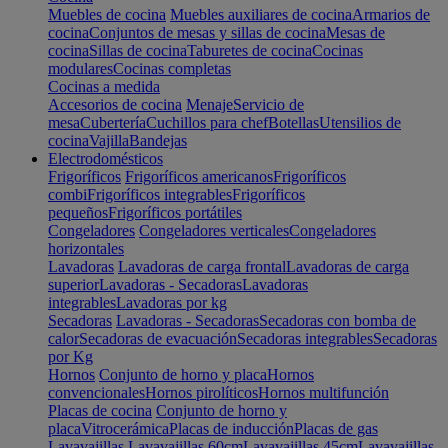
Muebles de cocina
Muebles auxiliares de cocina
Armarios de
cocina
Conjuntos de mesas y sillas de cocina
Mesas de
cocina
Sillas de cocina
Taburetes de cocina
Cocinas
modulares
Cocinas completas
Cocinas a medida
Accesorios de cocina
Menaje
Servicio de
mesa
Cubertería
Cuchillos para chef
Botellas
Utensilios de
cocina
Vajilla
Bandejas
Electrodomésticos
Frigoríficos
Frigoríficos americanos
Frigoríficos
combi
Frigoríficos integrables
Frigoríficos
pequeños
Frigoríficos portátiles
Congeladores
Congeladores verticales
Congeladores
horizontales
Lavadoras
Lavadoras de carga frontal
Lavadoras de carga
superior
Lavadoras - Secadoras
Lavadoras
integrables
Lavadoras por kg
Secadoras
Lavadoras - Secadoras
Secadoras con bomba de
calor
Secadoras de evacuación
Secadoras integrables
Secadoras
por Kg
Hornos
Conjunto de horno y placa
Hornos
convencionales
Hornos pirolíticos
Hornos multifunción
Placas de cocina
Conjunto de horno y
placa
Vitrocerámica
Placas de inducción
Placas de gas
Lavavajillas
Lavavajillas 60cm
Lavavajillas 45cm
Lavavajillas