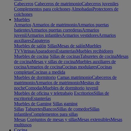
Cabeceros
Cabeceros de matrimonio
Cabeceros juveniles
Complementos para colchones
Almohadas
Protectores de
colchones
Muebles
Armarios
Armarios de matrimonio
Armarios puertas
batientes
Armarios puertas correderas
Armarios
juvenil
Armarios infantiles
Armarios vestidores
Armarios
auxiliares
Zapateros
Muebles de salón
Sillas
Mesas de salón
Muebles
TV
Vitrinas
Aparadores
Estanterias
Muebles recibidores
Muebles de cocina
Sillas de cocinas
Taburetes de cocina
Mesas
de cocina
Mesas y sillas de cocina
Muebles auxiliares de
cocina
Armarios de cocina
Cocinas modulares
Cocinas
completas
Cocinas a medida
Muebles de dormitorio
Camas matrimonio
Cabeceros de
matrimonio
Armarios de matrimonio
Mesitas de
noche
Comodas
Muebles de dormitorio juvenil
Muebles de oficina y teletrabajo
Escritorios
Sillas de
escritorio
Estanterías
Muebles de Gaming
Sillas gaming
Sillas
Taburetes
Bancos
Sillas de comedor
Sillas
infantiles
Complementos para sillas
Mesas
Conjuntos de mesas y sillas
Mesas extensibles
Mesas
multiusos
Cocina