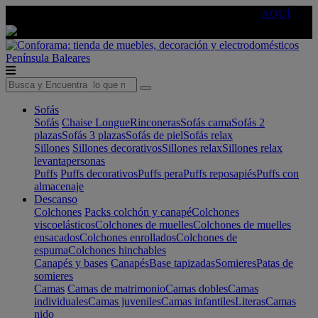
🔵Cambia tu electro con
-10% EXTRA
de descuento ☑️
AQUÍ
Península
Baleares
Sofás
Sofás
Chaise Longue
Rinconeras
Sofás cama
Sofás 2
plazas
Sofás 3 plazas
Sofás de piel
Sofás relax
Sillones
Sillones decorativos
Sillones relax
Sillones relax
levantapersonas
Puffs
Puffs decorativos
Puffs pera
Puffs reposapiés
Puffs con
almacenaje
Descanso
Colchones
Packs colchón y canapé
Colchones
viscoelásticos
Colchones de muelles
Colchones de muelles
ensacados
Colchones enrollados
Colchones de
espuma
Colchones hinchables
Canapés y bases
Canapés
Base tapizadas
Somieres
Patas de
somieres
Camas
Camas de matrimonio
Camas dobles
Camas
individuales
Camas juveniles
Camas infantiles
Literas
Camas
nido