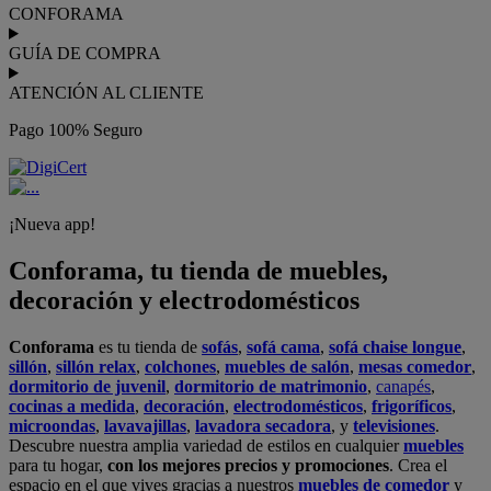
CONFORAMA
GUÍA DE COMPRA
ATENCIÓN AL CLIENTE
Pago 100% Seguro
¡Nueva app!
Conforama, tu tienda de muebles,
decoración y electrodomésticos
Conforama
es tu tienda de
sofás
,
sofá cama
,
sofá chaise longue
,
sillón
,
sillón relax
,
colchones
,
muebles de salón
,
mesas comedor
,
dormitorio de juvenil
,
dormitorio de matrimonio
,
canapés
,
cocinas a medida
,
decoración
,
electrodomésticos
,
frigoríficos
,
microondas
,
lavavajillas
,
lavadora secadora
, y
televisiones
.
Descubre nuestra amplia variedad de estilos en cualquier
muebles
para tu hogar,
con los mejores precios y promociones
. Crea el
espacio en el que vives gracias a nuestros
muebles de comedor
y