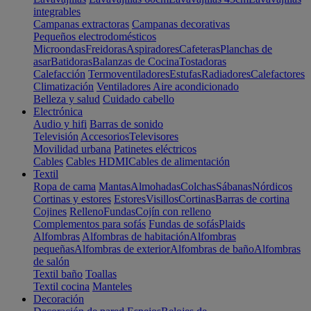
integrables
Campanas extractoras
Campanas decorativas
Pequeños electrodomésticos
Microondas
Freidoras
Aspiradores
Cafeteras
Planchas de
asar
Batidoras
Balanzas de Cocina
Tostadoras
Calefacción
Termoventiladores
Estufas
Radiadores
Calefactores
Climatización
Ventiladores
Aire acondicionado
Belleza y salud
Cuidado cabello
Electrónica
Audio y hifi
Barras de sonido
Televisión
Accesorios
Televisores
Movilidad urbana
Patinetes eléctricos
Cables
Cables HDMI
Cables de alimentación
Textil
Ropa de cama
Mantas
Almohadas
Colchas
Sábanas
Nórdicos
Cortinas y estores
Estores
Visillos
Cortinas
Barras de cortina
Cojines
Relleno
Fundas
Cojín con relleno
Complementos para sofás
Fundas de sofás
Plaids
Alfombras
Alfombras de habitación
Alfombras
pequeñas
Alfombras de exterior
Alfombras de baño
Alfombras
de salón
Textil baño
Toallas
Textil cocina
Manteles
Decoración