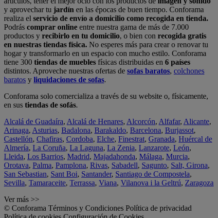
artículos, tener el mejor ocio con los productos de
imagen y sonido
y aprovechar tu
jardín
en las épocas de buen tiempo. Conforama
realiza el
servicio de envío a domicilio como recogida en tienda.
Podrás
comprar online
entre nuestra gama de más de 7.000
productos y
recibirlo en tu domicilio
, o bien con
recogida gratis
en nuestras tiendas física.
No esperes más para crear o renovar tu
hogar y transformarlo en un espacio con mucho estilo. Conforama
tiene 300
tiendas de muebles
físicas distribuidas en
6 países
distintos. Aproveche nuestras ofertas de
sofas baratos
,
colchones
baratos
y
liquidaciones de sofas
.
Conforama solo comercializa a través de su website o, físicamente,
en sus
tiendas de sofás
.
Alcalá de Guadaíra
,
Alcalá de Henares
,
Alcorcón
,
Alfafar
,
Alicante
,
Arinaga
,
Asturias
,
Badalona
,
Barakaldo
,
Barcelona
,
Burjassot
,
Castellón
,
Chafiras
,
Cordoba
,
Elche
,
Finestrat
,
Granada
,
Huércal de
Almería
,
La Coruña
,
La Laguna
,
La Zenia
,
Lanzarote
,
León
,
Lleida
,
Los Barrios
,
Madrid
,
Majadahonda
,
Málaga
,
Murcia
,
Orotava
,
Palma
,
Pamplona
,
Rivas
,
Sabadell
,
Sagunto
,
Salt, Girona
,
San Sebastian
,
Sant Boi
,
Santander
,
Santiago de Compostela
,
Sevilla
,
Tamaraceite
,
Terrassa
,
Viana
,
Vilanova i la Geltrú
,
Zaragoza
Ver más >>
© Conforama
Términos y Condiciones
Política de privacidad
Política de cookies
Configuración de Cookies