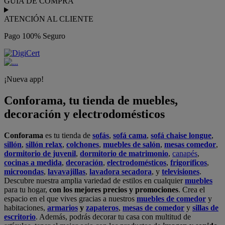
GUÍA DE COMPRA
ATENCIÓN AL CLIENTE
Pago 100% Seguro
¡Nueva app!
Conforama, tu tienda de muebles,
decoración y electrodomésticos
Conforama
es tu tienda de
sofás
,
sofá cama
,
sofá chaise longue
,
sillón
,
sillón relax
,
colchones
,
muebles de salón
,
mesas comedor
,
dormitorio de juvenil
,
dormitorio de matrimonio
,
canapés
,
cocinas a medida
,
decoración
,
electrodomésticos
,
frigoríficos
,
microondas
,
lavavajillas
,
lavadora secadora
, y
televisiones
.
Descubre nuestra amplia variedad de estilos en cualquier
muebles
para tu hogar,
con los mejores precios y promociones
. Crea el
espacio en el que vives gracias a nuestros
muebles de comedor
y
habitaciones,
armarios
y
zapateros
,
mesas de comedor
y
sillas de
escritorio
. Además, podrás decorar tu casa con multitud de