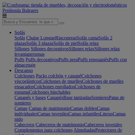
Península
Baleares
Sofás
Sofás
Chaise Longue
Rinconeras
Sofás cama
Sofás 2
plazas
Sofás 3 plazas
Sofás de piel
Sofás relax
Sillones
Sillones decorativos
Sillones relax
Sillones relax
levantapersonas
Puffs
Puffs decorativos
Puffs pera
Puffs reposapiés
Puffs con
almacenaje
Descanso
Colchones
Packs colchón y canapé
Colchones
viscoelásticos
Colchones de muelles
Colchones de muelles
ensacados
Colchones enrollados
Colchones de
espuma
Colchones hinchables
Canapés y bases
Canapés
Base tapizadas
Somieres
Patas de
somieres
Camas
Camas de matrimonio
Camas dobles
Camas
individuales
Camas juveniles
Camas infantiles
Literas
Camas
nido
Cabeceros
Cabeceros de matrimonio
Cabeceros juveniles
Complementos para colchones
Almohadas
Protectores de