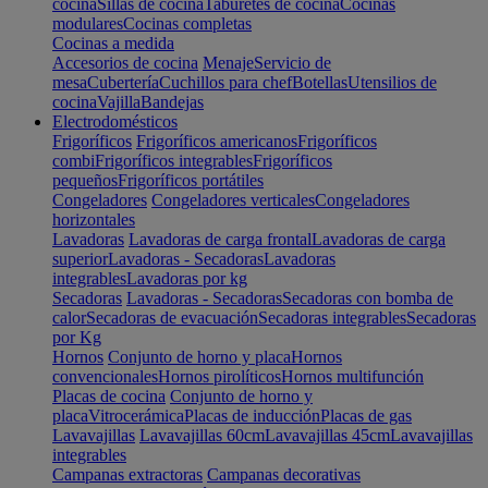
cocina
Sillas de cocina
Taburetes de cocina
Cocinas
modulares
Cocinas completas
Cocinas a medida
Accesorios de cocina
Menaje
Servicio de
mesa
Cubertería
Cuchillos para chef
Botellas
Utensilios de
cocina
Vajilla
Bandejas
Electrodomésticos
Frigoríficos
Frigoríficos americanos
Frigoríficos
combi
Frigoríficos integrables
Frigoríficos
pequeños
Frigoríficos portátiles
Congeladores
Congeladores verticales
Congeladores
horizontales
Lavadoras
Lavadoras de carga frontal
Lavadoras de carga
superior
Lavadoras - Secadoras
Lavadoras
integrables
Lavadoras por kg
Secadoras
Lavadoras - Secadoras
Secadoras con bomba de
calor
Secadoras de evacuación
Secadoras integrables
Secadoras
por Kg
Hornos
Conjunto de horno y placa
Hornos
convencionales
Hornos pirolíticos
Hornos multifunción
Placas de cocina
Conjunto de horno y
placa
Vitrocerámica
Placas de inducción
Placas de gas
Lavavajillas
Lavavajillas 60cm
Lavavajillas 45cm
Lavavajillas
integrables
Campanas extractoras
Campanas decorativas