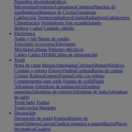
Pequeños electrodomésticos
Microondas
Freidoras
Aspiradores
Cafeteras
Planchas de
asar
Batidoras
Balanzas de Cocina
Tostadoras
Calefacción
Termoventiladores
Estufas
Radiadores
Calefactores
Climatización
Ventiladores
Aire acondicionado
Belleza y salud
Cuidado cabello
Electrónica
Audio y hifi
Barras de sonido
Televisión
Accesorios
Televisores
Movilidad urbana
Patinetes eléctricos
Cables
Cables HDMI
Cables de alimentación
Textil
Ropa de cama
Mantas
Almohadas
Colchas
Sábanas
Nórdicos
Cortinas y estores
Estores
Visillos
Cortinas
Barras de cortina
Cojines
Relleno
Exterior
Fundas
Cojín con relleno
Complementos para sofás
Fundas de sofás
Plaids
Alfombras
Alfombras de habitación
Alfombras
pequeñas
Alfombras de exterior
Alfombras de baño
Alfombras
de salón
Textil baño
Toallas
Textil cocina
Manteles
Decoración
Decoración de pared
Espejos
Relojes de
pared
Tableros
Canvas
Cuadros pintados a mano
Marcos
Placas
decorativas
Cuadros