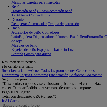
Mascotas
Casetas para mascotas
Bebé
Habitación bebé
Cunas
Decoración bebé
Textil bebé
Cojines
Funda
Deporte
Recuperación muscular
Terapia de percusión
Baño
Accesorios de baño
Colgadores
baño
Papeleras
Dispensadores
Jaboneras
Escobillero
Portarrollos
C
de ropa
Muebles de baño
Espejos de baño
Espejos de baño sin Luz
Grifería
Grifos para ducha
Resumen de tu pedido
¡Tu carrito está vacío!
Suscríbete a la newsletter
Todas las promociones
Colecciones
Conforama
Tarjeta Conforama
Financiación
Catálogos Conforama
Seguir Comprando
*Descuentos, cupones y servicios son aplicados en el carrito. Haz
clic en Tramitar Pedido para ver estos descuentos e importes
Pago 100% seguro
Total con descuento
(IVA incluido*)
Ir Al Carrito