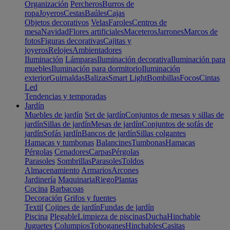
Organización
Percheros
Burros de
ropa
Joyeros
Cestas
Baúles
Cajas
Objetos decorativos
Velas
Faroles
Centros de
mesa
Navidad
Flores artificiales
Maceteros
Jarrones
Marcos de
fotos
Figuras decorativas
Cajitas y
joyeros
Relojes
Ambientadores
Iluminación
Lámparas
Iluminación decorativa
Iluminación para
muebles
Iluminación para dormitorio
Iluminación
exterior
Guirnaldas
Balizas
Smart Light
Bombillas
Focos
Cintas
Led
Tendencias y temporadas
Jardín
Muebles de jardín
Set de jardín
Conjuntos de mesas y sillas de
jardín
Sillas de jardín
Mesas de jardín
Conjuntos de sofás de
jardín
Sofás jardín
Bancos de jardín
Sillas colgantes
Hamacas y tumbonas
Balancines
Tumbonas
Hamacas
Pérgolas
Cenadores
Carpas
Pérgolas
Parasoles
Sombrillas
Parasoles
Toldos
Almacenamiento
Armarios
Arcones
Jardinería
Maquinaria
Riego
Plantas
Cocina
Barbacoas
Decoración
Grifos y fuentes
Textil
Cojines de jardín
Fundas de jardín
Piscina
Plegable
Limpieza de piscinas
Ducha
Hinchable
Juguetes
Columpios
Toboganes
Hinchables
Casitas