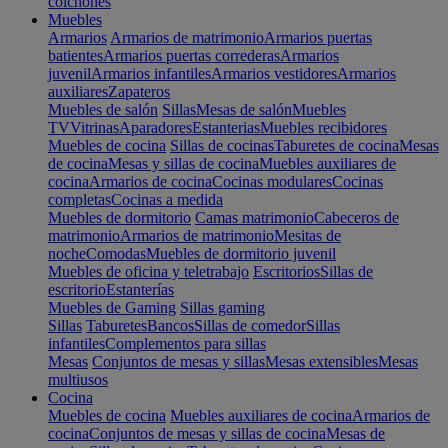
colchones
Muebles
Armarios
Armarios de matrimonio
Armarios puertas
batientes
Armarios puertas correderas
Armarios
juvenil
Armarios infantiles
Armarios vestidores
Armarios
auxiliares
Zapateros
Muebles de salón
Sillas
Mesas de salón
Muebles
TV
Vitrinas
Aparadores
Estanterias
Muebles recibidores
Muebles de cocina
Sillas de cocinas
Taburetes de cocina
Mesas
de cocina
Mesas y sillas de cocina
Muebles auxiliares de
cocina
Armarios de cocina
Cocinas modulares
Cocinas
completas
Cocinas a medida
Muebles de dormitorio
Camas matrimonio
Cabeceros de
matrimonio
Armarios de matrimonio
Mesitas de
noche
Comodas
Muebles de dormitorio juvenil
Muebles de oficina y teletrabajo
Escritorios
Sillas de
escritorio
Estanterías
Muebles de Gaming
Sillas gaming
Sillas
Taburetes
Bancos
Sillas de comedor
Sillas
infantiles
Complementos para sillas
Mesas
Conjuntos de mesas y sillas
Mesas extensibles
Mesas
multiusos
Cocina
Muebles de cocina
Muebles auxiliares de cocina
Armarios de
cocina
Conjuntos de mesas y sillas de cocina
Mesas de