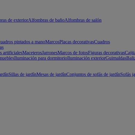
ras de exterior
Alfombras de baño
Alfombras de salón
uadros pintados a mano
Marcos
Placas decorativas
Cuadros
as
s artificiales
Maceteros
Jarrones
Marcos de fotos
Figuras decorativas
Cajit
muebles
Iluminación para dormitorio
Iluminación exterior
Guirnaldas
Bali
ardín
Sillas de jardín
Mesas de jardín
Conjuntos de sofás de jardín
Sofás j