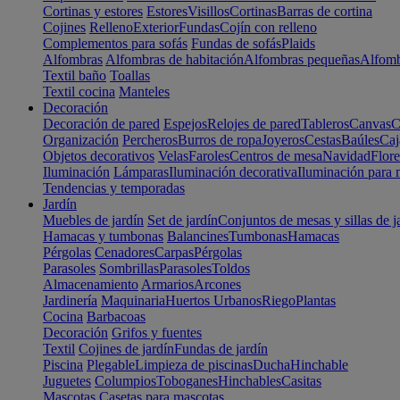
Cortinas y estores
Estores
Visillos
Cortinas
Barras de cortina
Cojines
Relleno
Exterior
Fundas
Cojín con relleno
Complementos para sofás
Fundas de sofás
Plaids
Alfombras
Alfombras de habitación
Alfombras pequeñas
Alfomb
Textil baño
Toallas
Textil cocina
Manteles
Decoración
Decoración de pared
Espejos
Relojes de pared
Tableros
Canvas
C
Organización
Percheros
Burros de ropa
Joyeros
Cestas
Baúles
Caj
Objetos decorativos
Velas
Faroles
Centros de mesa
Navidad
Flore
Iluminación
Lámparas
Iluminación decorativa
Iluminación para 
Tendencias y temporadas
Jardín
Muebles de jardín
Set de jardín
Conjuntos de mesas y sillas de j
Hamacas y tumbonas
Balancines
Tumbonas
Hamacas
Pérgolas
Cenadores
Carpas
Pérgolas
Parasoles
Sombrillas
Parasoles
Toldos
Almacenamiento
Armarios
Arcones
Jardinería
Maquinaria
Huertos Urbanos
Riego
Plantas
Cocina
Barbacoas
Decoración
Grifos y fuentes
Textil
Cojines de jardín
Fundas de jardín
Piscina
Plegable
Limpieza de piscinas
Ducha
Hinchable
Juguetes
Columpios
Toboganes
Hinchables
Casitas
Mascotas
Casetas para mascotas