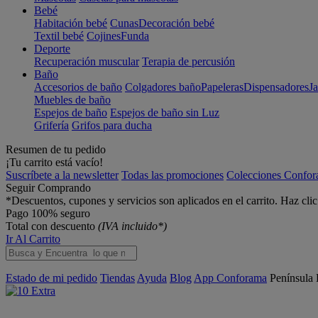
Bebé
Habitación bebé
Cunas
Decoración bebé
Textil bebé
Cojines
Funda
Deporte
Recuperación muscular
Terapia de percusión
Baño
Accesorios de baño
Colgadores baño
Papeleras
Dispensadores
J
Muebles de baño
Espejos de baño
Espejos de baño sin Luz
Grifería
Grifos para ducha
Resumen de tu pedido
¡Tu carrito está vacío!
Suscríbete a la newsletter
Todas las promociones
Colecciones Confo
Seguir Comprando
*Descuentos, cupones y servicios son aplicados en el carrito. Haz cli
Pago 100% seguro
Total con descuento
(IVA incluido*)
Ir Al Carrito
Estado de mi pedido
Tiendas
Ayuda
Blog
App Conforama
Península