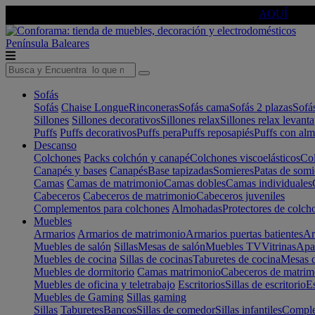
🔵Cambia tu electro con
-10% EXTRA
de descuento ☑️
AQUÍ
Península
Baleares
Sofás
Sofás
Chaise Longue
Rinconeras
Sofás cama
Sofás 2 plazas
Sofá
Sillones
Sillones decorativos
Sillones relax
Sillones relax levant
Puffs
Puffs decorativos
Puffs pera
Puffs reposapiés
Puffs con al
Descanso
Colchones
Packs colchón y canapé
Colchones viscoelásticos
Col
Canapés y bases
Canapés
Base tapizadas
Somieres
Patas de somi
Camas
Camas de matrimonio
Camas dobles
Camas individuales
Cabeceros
Cabeceros de matrimonio
Cabeceros juveniles
Complementos para colchones
Almohadas
Protectores de colch
Muebles
Armarios
Armarios de matrimonio
Armarios puertas batientes
Ar
Muebles de salón
Sillas
Mesas de salón
Muebles TV
Vitrinas
Apa
Muebles de cocina
Sillas de cocinas
Taburetes de cocina
Mesas d
Muebles de dormitorio
Camas matrimonio
Cabeceros de matrim
Muebles de oficina y teletrabajo
Escritorios
Sillas de escritorio
Es
Muebles de Gaming
Sillas gaming
Sillas
Taburetes
Bancos
Sillas de comedor
Sillas infantiles
Complem