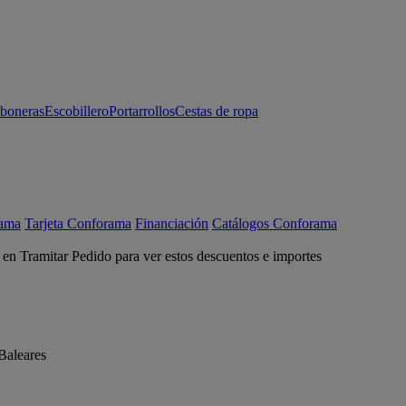
aboneras
Escobillero
Portarrollos
Cestas de ropa
rama
Tarjeta Conforama
Financiación
Catálogos Conforama
c en Tramitar Pedido para ver estos descuentos e importes
Baleares