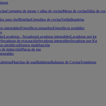
iusos
cina
Conjuntos de mesas y sillas de cocina
Mesas de cocina
Sillas de coc
los para chef
Botellas
Utensilios de cocina
Vajilla
Bandejas
cos integrables
Frigoríficos pequeños
Frigoríficos portátiles
es
ior
Lavadoras - Secadoras
Lavadoras integrables
Lavadoras por kg
r
Secadoras de evacuación
Secadoras integrables
Secadoras por Kg
s pirolíticos
Hornos multifunción
s de inducción
Placas de gas
ntegrables
afeteras
Planchas de asar
Batidoras
Balanzas de Cocina
Tostadoras