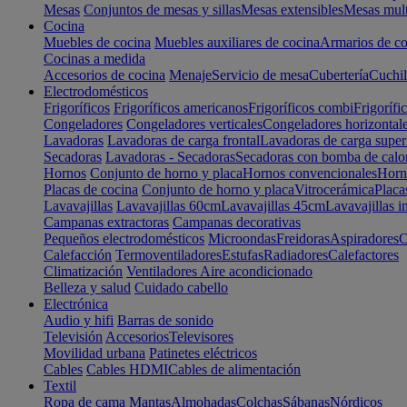
Mesas
Conjuntos de mesas y sillas
Mesas extensibles
Mesas mult
Cocina
Muebles de cocina
Muebles auxiliares de cocina
Armarios de co
Cocinas a medida
Accesorios de cocina
Menaje
Servicio de mesa
Cubertería
Cuchil
Electrodomésticos
Frigoríficos
Frigoríficos americanos
Frigoríficos combi
Frigorífi
Congeladores
Congeladores verticales
Congeladores horizontal
Lavadoras
Lavadoras de carga frontal
Lavadoras de carga super
Secadoras
Lavadoras - Secadoras
Secadoras con bomba de calo
Hornos
Conjunto de horno y placa
Hornos convencionales
Horno
Placas de cocina
Conjunto de horno y placa
Vitrocerámica
Placa
Lavavajillas
Lavavajillas 60cm
Lavavajillas 45cm
Lavavajillas i
Campanas extractoras
Campanas decorativas
Pequeños electrodomésticos
Microondas
Freidoras
Aspiradores
C
Calefacción
Termoventiladores
Estufas
Radiadores
Calefactores
Climatización
Ventiladores
Aire acondicionado
Belleza y salud
Cuidado cabello
Electrónica
Audio y hifi
Barras de sonido
Televisión
Accesorios
Televisores
Movilidad urbana
Patinetes eléctricos
Cables
Cables HDMI
Cables de alimentación
Textil
Ropa de cama
Mantas
Almohadas
Colchas
Sábanas
Nórdicos