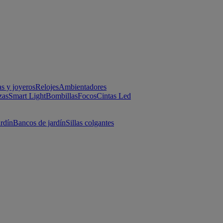
as y joyeros
Relojes
Ambientadores
zas
Smart Light
Bombillas
Focos
Cintas Led
ardín
Bancos de jardín
Sillas colgantes