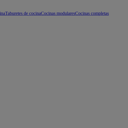
ina
Taburetes de cocina
Cocinas modulares
Cocinas completas