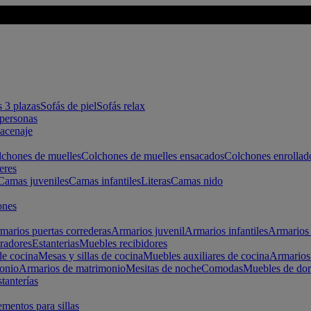
s 3 plazas
Sofás de piel
Sofás relax
apersonas
macenaje
chones de muelles
Colchones de muelles ensacados
Colchones enrollad
eres
Camas juveniles
Camas infantiles
Literas
Camas nido
ones
marios puertas correderas
Armarios juvenil
Armarios infantiles
Armarios 
radores
Estanterias
Muebles recibidores
e cocina
Mesas y sillas de cocina
Muebles auxiliares de cocina
Armarios
onio
Armarios de matrimonio
Mesitas de noche
Comodas
Muebles de dor
tanterías
entos para sillas