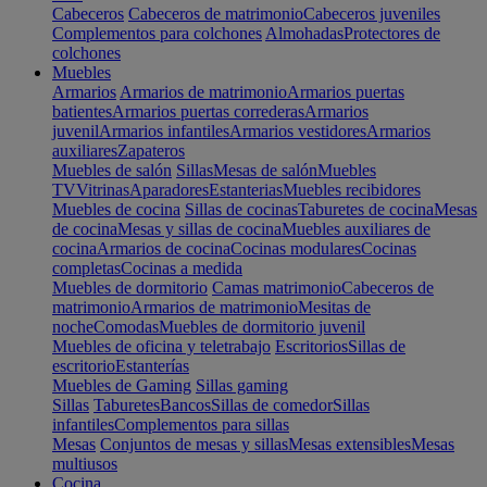
Cabeceros
Cabeceros de matrimonio
Cabeceros juveniles
Complementos para colchones
Almohadas
Protectores de
colchones
Muebles
Armarios
Armarios de matrimonio
Armarios puertas
batientes
Armarios puertas correderas
Armarios
juvenil
Armarios infantiles
Armarios vestidores
Armarios
auxiliares
Zapateros
Muebles de salón
Sillas
Mesas de salón
Muebles
TV
Vitrinas
Aparadores
Estanterias
Muebles recibidores
Muebles de cocina
Sillas de cocinas
Taburetes de cocina
Mesas
de cocina
Mesas y sillas de cocina
Muebles auxiliares de
cocina
Armarios de cocina
Cocinas modulares
Cocinas
completas
Cocinas a medida
Muebles de dormitorio
Camas matrimonio
Cabeceros de
matrimonio
Armarios de matrimonio
Mesitas de
noche
Comodas
Muebles de dormitorio juvenil
Muebles de oficina y teletrabajo
Escritorios
Sillas de
escritorio
Estanterías
Muebles de Gaming
Sillas gaming
Sillas
Taburetes
Bancos
Sillas de comedor
Sillas
infantiles
Complementos para sillas
Mesas
Conjuntos de mesas y sillas
Mesas extensibles
Mesas
multiusos
Cocina