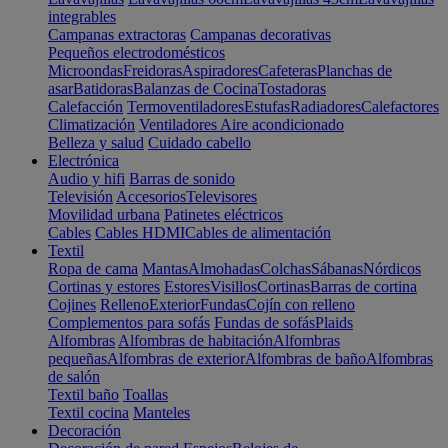
integrables
Campanas extractoras
Campanas decorativas
Pequeños electrodomésticos
Microondas
Freidoras
Aspiradores
Cafeteras
Planchas de
asar
Batidoras
Balanzas de Cocina
Tostadoras
Calefacción
Termoventiladores
Estufas
Radiadores
Calefactores
Climatización
Ventiladores
Aire acondicionado
Belleza y salud
Cuidado cabello
Electrónica
Audio y hifi
Barras de sonido
Televisión
Accesorios
Televisores
Movilidad urbana
Patinetes eléctricos
Cables
Cables HDMI
Cables de alimentación
Textil
Ropa de cama
Mantas
Almohadas
Colchas
Sábanas
Nórdicos
Cortinas y estores
Estores
Visillos
Cortinas
Barras de cortina
Cojines
Relleno
Exterior
Fundas
Cojín con relleno
Complementos para sofás
Fundas de sofás
Plaids
Alfombras
Alfombras de habitación
Alfombras
pequeñas
Alfombras de exterior
Alfombras de baño
Alfombras
de salón
Textil baño
Toallas
Textil cocina
Manteles
Decoración