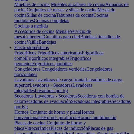
Muebles de cocina
Muebles auxiliares de cocina
Armarios de
cocina
Conjuntos de mesas y sillas de cocina
Mesas de
cocina
Sillas de cocina
Taburetes de cocina
Cocinas
modulares
Cocinas completas
Cocinas a medida
Accesorios de cocina
Menaje
Servicio de
mesa
Cubertería
Cuchillos para chef
Botellas
Utensilios de
cocina
Vajilla
Bandejas
Electrodomésticos
Frigoríficos
Frigoríficos americanos
Frigoríficos
combi
Frigoríficos integrables
Frigoríficos
pequeños
Frigoríficos portátiles
Congeladores
Congeladores verticales
Congeladores
horizontales
Lavadoras
Lavadoras de carga frontal
Lavadoras de carga
superior
Lavadoras - Secadoras
Lavadoras
integrables
Lavadoras por kg
Secadoras
Lavadoras - Secadoras
Secadoras con bomba de
calor
Secadoras de evacuación
Secadoras integrables
Secadoras
por Kg
Hornos
Conjunto de horno y placa
Hornos
convencionales
Hornos pirolíticos
Hornos multifunción
Placas de cocina
Conjunto de horno y
placa
Vitrocerámica
Placas de inducción
Placas de gas
Lavavajillas
Lavavajillas 60cm
Lavavajillas 45cm
Lavavajillas