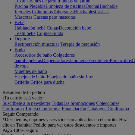
Textil
Cojines de jardín
Fundas de jardín
Piscina
Plegable
Limpieza de piscinas
Ducha
Hinchable
Juguetes
Columpios
Toboganes
Hinchables
Casitas
Mascotas
Casetas para mascotas
Bebé
Habitación bebé
Cunas
Decoración bebé
Textil bebé
Cojines
Funda
Deporte
Recuperación muscular
Terapia de percusión
Baño
Accesorios de baño
Colgadores
baño
Papeleras
Dispensadores
Jaboneras
Escobillero
Portarrollos
C
de ropa
Muebles de baño
Espejos de baño
Espejos de baño sin Luz
Grifería
Grifos para ducha
Resumen de tu pedido
¡Tu carrito está vacío!
Suscríbete a la newsletter
Todas las promociones
Colecciones
Conforama
Tarjeta Conforama
Financiación
Catálogos Conforama
Seguir Comprando
*Descuentos, cupones y servicios son aplicados en el carrito. Haz
clic en Tramitar Pedido para ver estos descuentos e importes
Pago 100% seguro