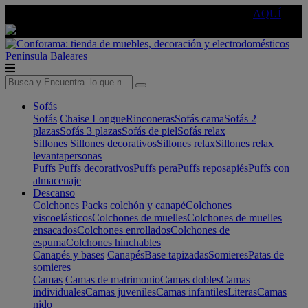
🔵Cambia tu electro con
-10% EXTRA
de descuento ☑️
AQUÍ
Península
Baleares
Sofás
Sofás
Chaise Longue
Rinconeras
Sofás cama
Sofás 2
plazas
Sofás 3 plazas
Sofás de piel
Sofás relax
Sillones
Sillones decorativos
Sillones relax
Sillones relax
levantapersonas
Puffs
Puffs decorativos
Puffs pera
Puffs reposapiés
Puffs con
almacenaje
Descanso
Colchones
Packs colchón y canapé
Colchones
viscoelásticos
Colchones de muelles
Colchones de muelles
ensacados
Colchones enrollados
Colchones de
espuma
Colchones hinchables
Canapés y bases
Canapés
Base tapizadas
Somieres
Patas de
somieres
Camas
Camas de matrimonio
Camas dobles
Camas
individuales
Camas juveniles
Camas infantiles
Literas
Camas
nido