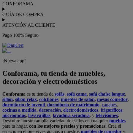
CONFORAMA
GUÍA DE COMPRA
ATENCIÓN AL CLIENTE
Pago 100% Seguro
¡Nueva app!
Conforama, tu tienda de muebles,
decoración y electrodomésticos
Conforama
es tu tienda de
sofás
,
sofá cama
,
sofá chaise longue
,
sillón
,
sillón relax
,
colchones
,
muebles de salón
,
mesas comedor
,
dormitorio de juvenil
,
dormitorio de matrimonio
,
canapés
,
cocinas a medida
,
decoración
,
electrodomésticos
,
frigoríficos
,
microondas
,
lavavajillas
,
lavadora secadora
, y
televisiones
.
Descubre nuestra amplia variedad de estilos en cualquier
muebles
para tu hogar,
con los mejores precios y promociones
. Crea el
espacio en el que vives gracias a nuestros
muebles de comedor
y