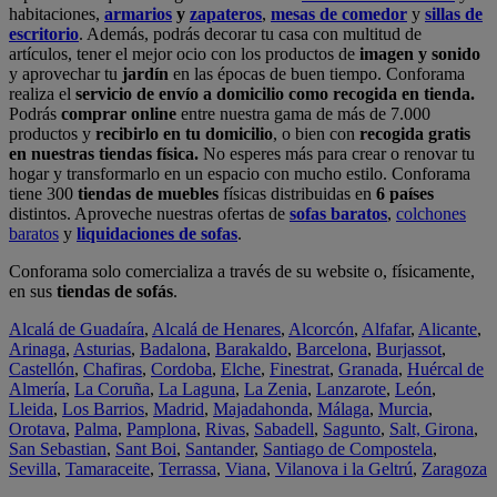
habitaciones,
armarios
y
zapateros
,
mesas de comedor
y
sillas de
escritorio
. Además, podrás decorar tu casa con multitud de
artículos, tener el mejor ocio con los productos de
imagen y sonido
y aprovechar tu
jardín
en las épocas de buen tiempo. Conforama
realiza el
servicio de envío a domicilio como recogida en tienda.
Podrás
comprar online
entre nuestra gama de más de 7.000
productos y
recibirlo en tu domicilio
, o bien con
recogida gratis
en nuestras tiendas física.
No esperes más para crear o renovar tu
hogar y transformarlo en un espacio con mucho estilo. Conforama
tiene 300
tiendas de muebles
físicas distribuidas en
6 países
distintos. Aproveche nuestras ofertas de
sofas baratos
,
colchones
baratos
y
liquidaciones de sofas
.
Conforama solo comercializa a través de su website o, físicamente,
en sus
tiendas de sofás
.
Alcalá de Guadaíra
,
Alcalá de Henares
,
Alcorcón
,
Alfafar
,
Alicante
,
Arinaga
,
Asturias
,
Badalona
,
Barakaldo
,
Barcelona
,
Burjassot
,
Castellón
,
Chafiras
,
Cordoba
,
Elche
,
Finestrat
,
Granada
,
Huércal de
Almería
,
La Coruña
,
La Laguna
,
La Zenia
,
Lanzarote
,
León
,
Lleida
,
Los Barrios
,
Madrid
,
Majadahonda
,
Málaga
,
Murcia
,
Orotava
,
Palma
,
Pamplona
,
Rivas
,
Sabadell
,
Sagunto
,
Salt, Girona
,
San Sebastian
,
Sant Boi
,
Santander
,
Santiago de Compostela
,
Sevilla
,
Tamaraceite
,
Terrassa
,
Viana
,
Vilanova i la Geltrú
,
Zaragoza