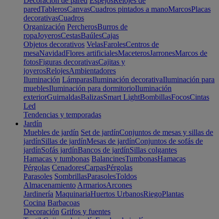
Decoración de pared
Espejos
Relojes de
pared
Tableros
Canvas
Cuadros pintados a mano
Marcos
Placas
decorativas
Cuadros
Organización
Percheros
Burros de
ropa
Joyeros
Cestas
Baúles
Cajas
Objetos decorativos
Velas
Faroles
Centros de
mesa
Navidad
Flores artificiales
Maceteros
Jarrones
Marcos de
fotos
Figuras decorativas
Cajitas y
joyeros
Relojes
Ambientadores
Iluminación
Lámparas
Iluminación decorativa
Iluminación para
muebles
Iluminación para dormitorio
Iluminación
exterior
Guirnaldas
Balizas
Smart Light
Bombillas
Focos
Cintas
Led
Tendencias y temporadas
Jardín
Muebles de jardín
Set de jardín
Conjuntos de mesas y sillas de
jardín
Sillas de jardín
Mesas de jardín
Conjuntos de sofás de
jardín
Sofás jardín
Bancos de jardín
Sillas colgantes
Hamacas y tumbonas
Balancines
Tumbonas
Hamacas
Pérgolas
Cenadores
Carpas
Pérgolas
Parasoles
Sombrillas
Parasoles
Toldos
Almacenamiento
Armarios
Arcones
Jardinería
Maquinaria
Huertos Urbanos
Riego
Plantas
Cocina
Barbacoas
Decoración
Grifos y fuentes