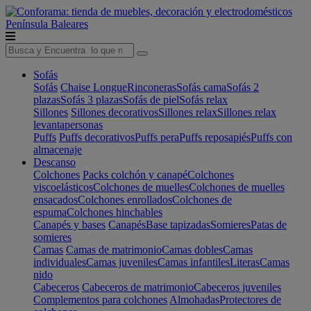
Península
Baleares
Sofás
Sofás
Chaise Longue
Rinconeras
Sofás cama
Sofás 2
plazas
Sofás 3 plazas
Sofás de piel
Sofás relax
Sillones
Sillones decorativos
Sillones relax
Sillones relax
levantapersonas
Puffs
Puffs decorativos
Puffs pera
Puffs reposapiés
Puffs con
almacenaje
Descanso
Colchones
Packs colchón y canapé
Colchones
viscoelásticos
Colchones de muelles
Colchones de muelles
ensacados
Colchones enrollados
Colchones de
espuma
Colchones hinchables
Canapés y bases
Canapés
Base tapizadas
Somieres
Patas de
somieres
Camas
Camas de matrimonio
Camas dobles
Camas
individuales
Camas juveniles
Camas infantiles
Literas
Camas
nido
Cabeceros
Cabeceros de matrimonio
Cabeceros juveniles
Complementos para colchones
Almohadas
Protectores de