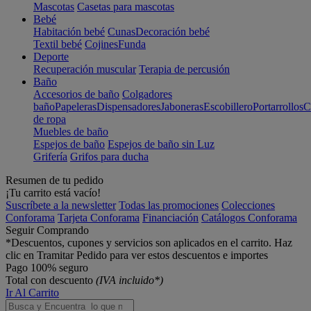
Mascotas
Casetas para mascotas
Bebé
Habitación bebé
Cunas
Decoración bebé
Textil bebé
Cojines
Funda
Deporte
Recuperación muscular
Terapia de percusión
Baño
Accesorios de baño
Colgadores
baño
Papeleras
Dispensadores
Jaboneras
Escobillero
Portarrollos
C
de ropa
Muebles de baño
Espejos de baño
Espejos de baño sin Luz
Grifería
Grifos para ducha
Resumen de tu pedido
¡Tu carrito está vacío!
Suscríbete a la newsletter
Todas las promociones
Colecciones
Conforama
Tarjeta Conforama
Financiación
Catálogos Conforama
Seguir Comprando
*Descuentos, cupones y servicios son aplicados en el carrito. Haz
clic en Tramitar Pedido para ver estos descuentos e importes
Pago 100% seguro
Total con descuento
(IVA incluido*)
Ir Al Carrito