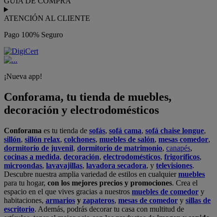
GUÍA DE COMPRA
ATENCIÓN AL CLIENTE
Pago 100% Seguro
¡Nueva app!
Conforama, tu tienda de muebles,
decoración y electrodomésticos
Conforama
es tu tienda de
sofás
,
sofá cama
,
sofá chaise longue
,
sillón
,
sillón relax
,
colchones
,
muebles de salón
,
mesas comedor
,
dormitorio de juvenil
,
dormitorio de matrimonio
,
canapés
,
cocinas a medida
,
decoración
,
electrodomésticos
,
frigoríficos
,
microondas
,
lavavajillas
,
lavadora secadora
, y
televisiones
.
Descubre nuestra amplia variedad de estilos en cualquier
muebles
para tu hogar,
con los mejores precios y promociones
. Crea el
espacio en el que vives gracias a nuestros
muebles de comedor
y
habitaciones,
armarios
y
zapateros
,
mesas de comedor
y
sillas de
escritorio
. Además, podrás decorar tu casa con multitud de