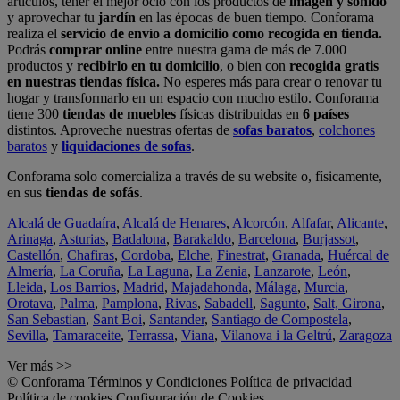
artículos, tener el mejor ocio con los productos de
imagen y sonido
y aprovechar tu
jardín
en las épocas de buen tiempo. Conforama
realiza el
servicio de envío a domicilio como recogida en tienda.
Podrás
comprar online
entre nuestra gama de más de 7.000
productos y
recibirlo en tu domicilio
, o bien con
recogida gratis
en nuestras tiendas física.
No esperes más para crear o renovar tu
hogar y transformarlo en un espacio con mucho estilo. Conforama
tiene 300
tiendas de muebles
físicas distribuidas en
6 países
distintos. Aproveche nuestras ofertas de
sofas baratos
,
colchones
baratos
y
liquidaciones de sofas
.
Conforama solo comercializa a través de su website o, físicamente,
en sus
tiendas de sofás
.
Alcalá de Guadaíra
,
Alcalá de Henares
,
Alcorcón
,
Alfafar
,
Alicante
,
Arinaga
,
Asturias
,
Badalona
,
Barakaldo
,
Barcelona
,
Burjassot
,
Castellón
,
Chafiras
,
Cordoba
,
Elche
,
Finestrat
,
Granada
,
Huércal de
Almería
,
La Coruña
,
La Laguna
,
La Zenia
,
Lanzarote
,
León
,
Lleida
,
Los Barrios
,
Madrid
,
Majadahonda
,
Málaga
,
Murcia
,
Orotava
,
Palma
,
Pamplona
,
Rivas
,
Sabadell
,
Sagunto
,
Salt, Girona
,
San Sebastian
,
Sant Boi
,
Santander
,
Santiago de Compostela
,
Sevilla
,
Tamaraceite
,
Terrassa
,
Viana
,
Vilanova i la Geltrú
,
Zaragoza
Ver más >>
© Conforama
Términos y Condiciones
Política de privacidad
Política de cookies
Configuración de Cookies