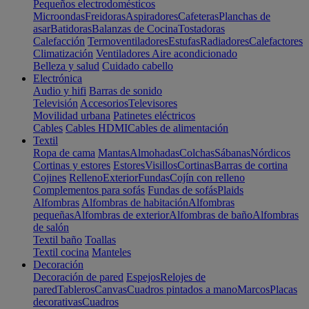
Pequeños electrodomésticos
Microondas
Freidoras
Aspiradores
Cafeteras
Planchas de
asar
Batidoras
Balanzas de Cocina
Tostadoras
Calefacción
Termoventiladores
Estufas
Radiadores
Calefactores
Climatización
Ventiladores
Aire acondicionado
Belleza y salud
Cuidado cabello
Electrónica
Audio y hifi
Barras de sonido
Televisión
Accesorios
Televisores
Movilidad urbana
Patinetes eléctricos
Cables
Cables HDMI
Cables de alimentación
Textil
Ropa de cama
Mantas
Almohadas
Colchas
Sábanas
Nórdicos
Cortinas y estores
Estores
Visillos
Cortinas
Barras de cortina
Cojines
Relleno
Exterior
Fundas
Cojín con relleno
Complementos para sofás
Fundas de sofás
Plaids
Alfombras
Alfombras de habitación
Alfombras
pequeñas
Alfombras de exterior
Alfombras de baño
Alfombras
de salón
Textil baño
Toallas
Textil cocina
Manteles
Decoración
Decoración de pared
Espejos
Relojes de
pared
Tableros
Canvas
Cuadros pintados a mano
Marcos
Placas
decorativas
Cuadros