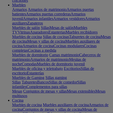
colchones
Muebles
Armarios
Armarios de matrimonio
Armarios puertas
batientes
Armarios puertas correderas
Armarios
juvenil
Armarios infantiles
Armarios vestidores
Armarios
auxiliares
Zapateros
Muebles de salón
Sillas
Mesas de salón
Muebles
TV
Vitrinas
Aparadores
Estanterias
Muebles recibidores
Muebles de cocina
Sillas de cocinas
Taburetes de cocina
Mesas
de cocina
Mesas y sillas de cocina
Muebles auxiliares de
cocina
Armarios de cocina
Cocinas modulares
Cocinas
completas
Cocinas a medida
Muebles de dormitorio
Camas matrimonio
Cabeceros de
matrimonio
Armarios de matrimonio
Mesitas de
noche
Comodas
Muebles de dormitorio juvenil
Muebles de oficina y teletrabajo
Escritorios
Sillas de
escritorio
Estanterías
Muebles de Gaming
Sillas gaming
Sillas
Taburetes
Bancos
Sillas de comedor
Sillas
infantiles
Complementos para sillas
Mesas
Conjuntos de mesas y sillas
Mesas extensibles
Mesas
multiusos
Cocina
Muebles de cocina
Muebles auxiliares de cocina
Armarios de
cocina
Conjuntos de mesas y sillas de cocina
Mesas de