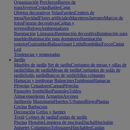
Organización
Percheros
Burros de
ropa
Joyeros
Cestas
Baúles
Cajas
Objetos decorativos
Velas
Faroles
Centros de
mesa
Navidad
Flores artificiales
Maceteros
Jarrones
Marcos de
fotos
Figuras decorativas
Cajitas y
joyeros
Relojes
Ambientadores
Iluminación
Lámparas
Iluminación decorativa
Iluminación para
muebles
Iluminación para dormitorio
Iluminación
exterior
Guirnaldas
Balizas
Smart Light
Bombillas
Focos
Cintas
Led
Tendencias y temporadas
Jardín
Muebles de jardín
Set de jardín
Conjuntos de mesas y sillas de
jardín
Sillas de jardín
Mesas de jardín
Conjuntos de sofás de
jardín
Sofás jardín
Bancos de jardín
Sillas colgantes
Hamacas y tumbonas
Balancines
Tumbonas
Hamacas
Pérgolas
Cenadores
Carpas
Pérgolas
Parasoles
Sombrillas
Parasoles
Toldos
Almacenamiento
Armarios
Arcones
Jardinería
Maquinaria
Huertos Urbanos
Riego
Plantas
Cocina
Barbacoas
Decoración
Grifos y fuentes
Textil
Cojines de jardín
Fundas de jardín
Piscina
Plegable
Limpieza de piscinas
Ducha
Hinchable
Juguetes
Columpios
Toboganes
Hinchables
Casitas