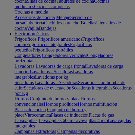
cocina
Sillas de cocina
Taburetes de cocina
Cocinas
modulares
Cocinas completas
Cocinas a medida
Accesorios de cocina
Menaje
Servicio de
mesa
Cubertería
Cuchillos para chef
Botellas
Utensilios de
cocina
Vajilla
Bandejas
Electrodomésticos
Frigoríficos
Frigoríficos americanos
Frigoríficos
combi
Frigoríficos integrables
Frigoríficos
pequeños
Frigoríficos portátiles
Congeladores
Congeladores verticales
Congeladores
horizontales
Lavadoras
Lavadoras de carga frontal
Lavadoras de carga
superior
Lavadoras - Secadoras
Lavadoras
integrables
Lavadoras por kg
Secadoras
Lavadoras - Secadoras
Secadoras con bomba de
calor
Secadoras de evacuación
Secadoras integrables
Secadoras
por Kg
Hornos
Conjunto de horno y placa
Hornos
convencionales
Hornos pirolíticos
Hornos multifunción
Placas de cocina
Conjunto de horno y
placa
Vitrocerámica
Placas de inducción
Placas de gas
Lavavajillas
Lavavajillas 60cm
Lavavajillas 45cm
Lavavajillas
integrables
Campanas extractoras
Campanas decorativas