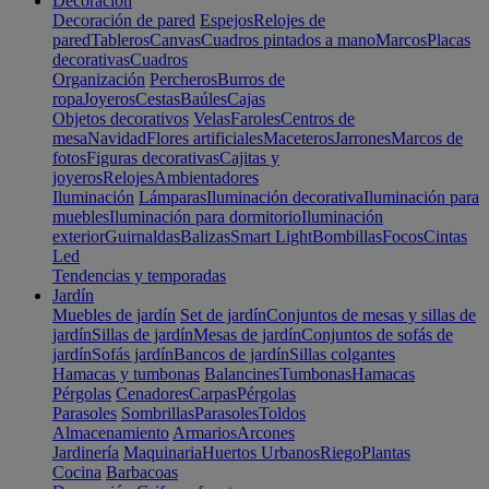
Decoración
Decoración de pared
Espejos
Relojes de
pared
Tableros
Canvas
Cuadros pintados a mano
Marcos
Placas
decorativas
Cuadros
Organización
Percheros
Burros de
ropa
Joyeros
Cestas
Baúles
Cajas
Objetos decorativos
Velas
Faroles
Centros de
mesa
Navidad
Flores artificiales
Maceteros
Jarrones
Marcos de
fotos
Figuras decorativas
Cajitas y
joyeros
Relojes
Ambientadores
Iluminación
Lámparas
Iluminación decorativa
Iluminación para
muebles
Iluminación para dormitorio
Iluminación
exterior
Guirnaldas
Balizas
Smart Light
Bombillas
Focos
Cintas
Led
Tendencias y temporadas
Jardín
Muebles de jardín
Set de jardín
Conjuntos de mesas y sillas de
jardín
Sillas de jardín
Mesas de jardín
Conjuntos de sofás de
jardín
Sofás jardín
Bancos de jardín
Sillas colgantes
Hamacas y tumbonas
Balancines
Tumbonas
Hamacas
Pérgolas
Cenadores
Carpas
Pérgolas
Parasoles
Sombrillas
Parasoles
Toldos
Almacenamiento
Armarios
Arcones
Jardinería
Maquinaria
Huertos Urbanos
Riego
Plantas
Cocina
Barbacoas