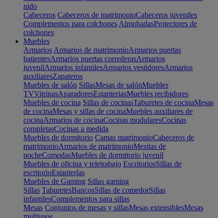
nido
Cabeceros
Cabeceros de matrimonio
Cabeceros juveniles
Complementos para colchones
Almohadas
Protectores de
colchones
Muebles
Armarios
Armarios de matrimonio
Armarios puertas
batientes
Armarios puertas correderas
Armarios
juvenil
Armarios infantiles
Armarios vestidores
Armarios
auxiliares
Zapateros
Muebles de salón
Sillas
Mesas de salón
Muebles
TV
Vitrinas
Aparadores
Estanterias
Muebles recibidores
Muebles de cocina
Sillas de cocinas
Taburetes de cocina
Mesas
de cocina
Mesas y sillas de cocina
Muebles auxiliares de
cocina
Armarios de cocina
Cocinas modulares
Cocinas
completas
Cocinas a medida
Muebles de dormitorio
Camas matrimonio
Cabeceros de
matrimonio
Armarios de matrimonio
Mesitas de
noche
Comodas
Muebles de dormitorio juvenil
Muebles de oficina y teletrabajo
Escritorios
Sillas de
escritorio
Estanterías
Muebles de Gaming
Sillas gaming
Sillas
Taburetes
Bancos
Sillas de comedor
Sillas
infantiles
Complementos para sillas
Mesas
Conjuntos de mesas y sillas
Mesas extensibles
Mesas
multiusos