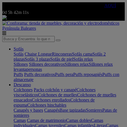
🔵Cambia tu electro con
-10% EXTRA
de descuento ☑️
AQUÍ
0d
5h
42m
11s
Península
Baleares
Sofás
Sofás
Chaise Longue
Rinconeras
Sofás cama
Sofás 2
plazas
Sofás 3 plazas
Sofás de piel
Sofás relax
Sillones
Sillones decorativos
Sillones relax
Sillones relax
levantapersonas
Puffs
Puffs decorativos
Puffs pera
Puffs reposapiés
Puffs con
almacenaje
Descanso
Colchones
Packs colchón y canapé
Colchones
viscoelásticos
Colchones de muelles
Colchones de muelles
ensacados
Colchones enrollados
Colchones de
espuma
Colchones hinchables
Canapés y bases
Canapés
Base tapizadas
Somieres
Patas de
somieres
Camas
Camas de matrimonio
Camas dobles
Camas
individuales
Camas juveniles
Camas infantiles
Literas
Camas