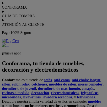
CONFORAMA
GUÍA DE COMPRA
ATENCIÓN AL CLIENTE
Pago 100% Seguro
¡Nueva app!
Conforama, tu tienda de muebles,
decoración y electrodomésticos
Conforama
es tu tienda de
sofás
,
sofá cama
,
sofá chaise longue
,
sillón
,
sillón relax
,
colchones
,
muebles de salón
,
mesas comedor
,
dormitorio de juvenil
,
dormitorio de matrimonio
,
canapés
,
cocinas a medida
,
decoración
,
electrodomésticos
,
frigoríficos
,
microondas
,
lavavajillas
,
lavadora secadora
, y
televisiones
.
Descubre nuestra amplia variedad de estilos en cualquier
muebles
para tu hogar,
con los mejores precios y promociones
. Crea el