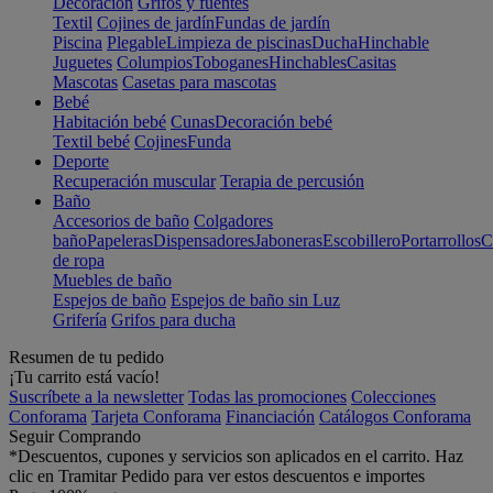
Decoración
Grifos y fuentes
Textil
Cojines de jardín
Fundas de jardín
Piscina
Plegable
Limpieza de piscinas
Ducha
Hinchable
Juguetes
Columpios
Toboganes
Hinchables
Casitas
Mascotas
Casetas para mascotas
Bebé
Habitación bebé
Cunas
Decoración bebé
Textil bebé
Cojines
Funda
Deporte
Recuperación muscular
Terapia de percusión
Baño
Accesorios de baño
Colgadores
baño
Papeleras
Dispensadores
Jaboneras
Escobillero
Portarrollos
C
de ropa
Muebles de baño
Espejos de baño
Espejos de baño sin Luz
Grifería
Grifos para ducha
Resumen de tu pedido
¡Tu carrito está vacío!
Suscríbete a la newsletter
Todas las promociones
Colecciones
Conforama
Tarjeta Conforama
Financiación
Catálogos Conforama
Seguir Comprando
*Descuentos, cupones y servicios son aplicados en el carrito. Haz
clic en Tramitar Pedido para ver estos descuentos e importes