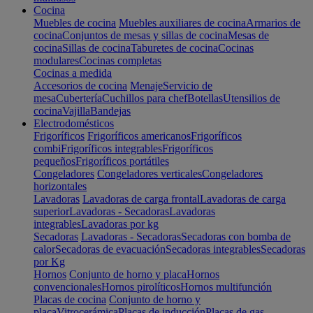
Cocina
Muebles de cocina
Muebles auxiliares de cocina
Armarios de
cocina
Conjuntos de mesas y sillas de cocina
Mesas de
cocina
Sillas de cocina
Taburetes de cocina
Cocinas
modulares
Cocinas completas
Cocinas a medida
Accesorios de cocina
Menaje
Servicio de
mesa
Cubertería
Cuchillos para chef
Botellas
Utensilios de
cocina
Vajilla
Bandejas
Electrodomésticos
Frigoríficos
Frigoríficos americanos
Frigoríficos
combi
Frigoríficos integrables
Frigoríficos
pequeños
Frigoríficos portátiles
Congeladores
Congeladores verticales
Congeladores
horizontales
Lavadoras
Lavadoras de carga frontal
Lavadoras de carga
superior
Lavadoras - Secadoras
Lavadoras
integrables
Lavadoras por kg
Secadoras
Lavadoras - Secadoras
Secadoras con bomba de
calor
Secadoras de evacuación
Secadoras integrables
Secadoras
por Kg
Hornos
Conjunto de horno y placa
Hornos
convencionales
Hornos pirolíticos
Hornos multifunción
Placas de cocina
Conjunto de horno y
placa
Vitrocerámica
Placas de inducción
Placas de gas