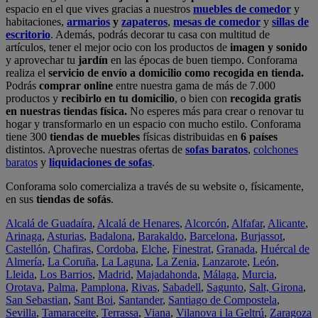
espacio en el que vives gracias a nuestros
muebles de comedor
y
habitaciones,
armarios
y
zapateros
,
mesas de comedor
y
sillas de
escritorio
. Además, podrás decorar tu casa con multitud de
artículos, tener el mejor ocio con los productos de
imagen y sonido
y aprovechar tu
jardín
en las épocas de buen tiempo. Conforama
realiza el
servicio de envío a domicilio como recogida en tienda.
Podrás
comprar online
entre nuestra gama de más de 7.000
productos y
recibirlo en tu domicilio
, o bien con
recogida gratis
en nuestras tiendas física.
No esperes más para crear o renovar tu
hogar y transformarlo en un espacio con mucho estilo. Conforama
tiene 300
tiendas de muebles
físicas distribuidas en
6 países
distintos. Aproveche nuestras ofertas de
sofas baratos
,
colchones
baratos
y
liquidaciones de sofas
.
Conforama solo comercializa a través de su website o, físicamente,
en sus
tiendas de sofás
.
Alcalá de Guadaíra
,
Alcalá de Henares
,
Alcorcón
,
Alfafar
,
Alicante
,
Arinaga
,
Asturias
,
Badalona
,
Barakaldo
,
Barcelona
,
Burjassot
,
Castellón
,
Chafiras
,
Cordoba
,
Elche
,
Finestrat
,
Granada
,
Huércal de
Almería
,
La Coruña
,
La Laguna
,
La Zenia
,
Lanzarote
,
León
,
Lleida
,
Los Barrios
,
Madrid
,
Majadahonda
,
Málaga
,
Murcia
,
Orotava
,
Palma
,
Pamplona
,
Rivas
,
Sabadell
,
Sagunto
,
Salt, Girona
,
San Sebastian
,
Sant Boi
,
Santander
,
Santiago de Compostela
,
Sevilla
,
Tamaraceite
,
Terrassa
,
Viana
,
Vilanova i la Geltrú
,
Zaragoza