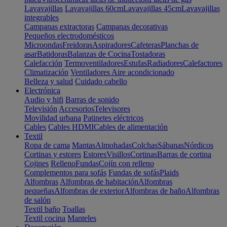
Lavavajillas
Lavavajillas 60cm
Lavavajillas 45cm
Lavavajillas
integrables
Campanas extractoras
Campanas decorativas
Pequeños electrodomésticos
Microondas
Freidoras
Aspiradores
Cafeteras
Planchas de
asar
Batidoras
Balanzas de Cocina
Tostadoras
Calefacción
Termoventiladores
Estufas
Radiadores
Calefactores
Climatización
Ventiladores
Aire acondicionado
Belleza y salud
Cuidado cabello
Electrónica
Audio y hifi
Barras de sonido
Televisión
Accesorios
Televisores
Movilidad urbana
Patinetes eléctricos
Cables
Cables HDMI
Cables de alimentación
Textil
Ropa de cama
Mantas
Almohadas
Colchas
Sábanas
Nórdicos
Cortinas y estores
Estores
Visillos
Cortinas
Barras de cortina
Cojines
Relleno
Fundas
Cojín con relleno
Complementos para sofás
Fundas de sofás
Plaids
Alfombras
Alfombras de habitación
Alfombras
pequeñas
Alfombras de exterior
Alfombras de baño
Alfombras
de salón
Textil baño
Toallas
Textil cocina
Manteles