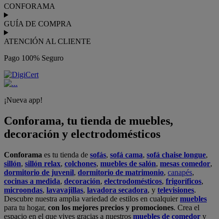
CONFORAMA
GUÍA DE COMPRA
ATENCIÓN AL CLIENTE
Pago 100% Seguro
¡Nueva app!
Conforama, tu tienda de muebles,
decoración y electrodomésticos
Conforama
es tu tienda de
sofás
,
sofá cama
,
sofá chaise longue
,
sillón
,
sillón relax
,
colchones
,
muebles de salón
,
mesas comedor
,
dormitorio de juvenil
,
dormitorio de matrimonio
,
canapés
,
cocinas a medida
,
decoración
,
electrodomésticos
,
frigoríficos
,
microondas
,
lavavajillas
,
lavadora secadora
, y
televisiones
.
Descubre nuestra amplia variedad de estilos en cualquier
muebles
para tu hogar,
con los mejores precios y promociones
. Crea el
espacio en el que vives gracias a nuestros
muebles de comedor
y