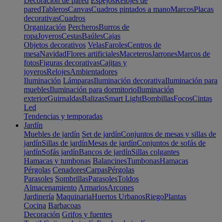
Decoración de pared
Espejos
Relojes de
pared
Tableros
Canvas
Cuadros pintados a mano
Marcos
Placas
decorativas
Cuadros
Organización
Percheros
Burros de
ropa
Joyeros
Cestas
Baúles
Cajas
Objetos decorativos
Velas
Faroles
Centros de
mesa
Navidad
Flores artificiales
Maceteros
Jarrones
Marcos de
fotos
Figuras decorativas
Cajitas y
joyeros
Relojes
Ambientadores
Iluminación
Lámparas
Iluminación decorativa
Iluminación para
muebles
Iluminación para dormitorio
Iluminación
exterior
Guirnaldas
Balizas
Smart Light
Bombillas
Focos
Cintas
Led
Tendencias y temporadas
Jardín
Muebles de jardín
Set de jardín
Conjuntos de mesas y sillas de
jardín
Sillas de jardín
Mesas de jardín
Conjuntos de sofás de
jardín
Sofás jardín
Bancos de jardín
Sillas colgantes
Hamacas y tumbonas
Balancines
Tumbonas
Hamacas
Pérgolas
Cenadores
Carpas
Pérgolas
Parasoles
Sombrillas
Parasoles
Toldos
Almacenamiento
Armarios
Arcones
Jardinería
Maquinaria
Huertos Urbanos
Riego
Plantas
Cocina
Barbacoas
Decoración
Grifos y fuentes