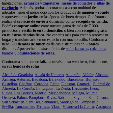
habitaciones,
armarios
y
zapateros
,
mesas de comedor
y
sillas de
escritorio
. Además, podrás decorar tu casa con multitud de
artículos, tener el mejor ocio con los productos de
imagen y sonido
y aprovechar tu
jardín
en las épocas de buen tiempo. Conforama
realiza el
servicio de envío a domicilio como recogida en tienda.
Podrás
comprar online
entre nuestra gama de más de 7.000
productos y
recibirlo en tu domicilio
, o bien con
recogida gratis
en nuestras tiendas física.
No esperes más para crear o renovar tu
hogar y transformarlo en un espacio con mucho estilo. Conforama
tiene 300
tiendas de muebles
físicas distribuidas en
6 países
distintos. Aproveche nuestras ofertas de
sofas baratos
,
colchones
baratos
y
liquidaciones de sofas
.
Conforama solo comercializa a través de su website o, físicamente,
en sus
tiendas de sofás
.
Alcalá de Guadaíra
,
Alcalá de Henares
,
Alcorcón
,
Alfafar
,
Alicante
,
Arinaga
,
Asturias
,
Badalona
,
Barakaldo
,
Barcelona
,
Burjassot
,
Castellón
,
Chafiras
,
Cordoba
,
Elche
,
Finestrat
,
Granada
,
Huércal de
Almería
,
La Coruña
,
La Laguna
,
La Zenia
,
Lanzarote
,
León
,
Lleida
,
Los Barrios
,
Madrid
,
Majadahonda
,
Málaga
,
Murcia
,
Orotava
,
Palma
,
Pamplona
,
Rivas
,
Sabadell
,
Sagunto
,
Salt, Girona
,
San Sebastian
,
Sant Boi
,
Santander
,
Santiago de Compostela
,
Sevilla
,
Tamaraceite
,
Terrassa
,
Viana
,
Vilanova i la Geltrú
,
Zaragoza