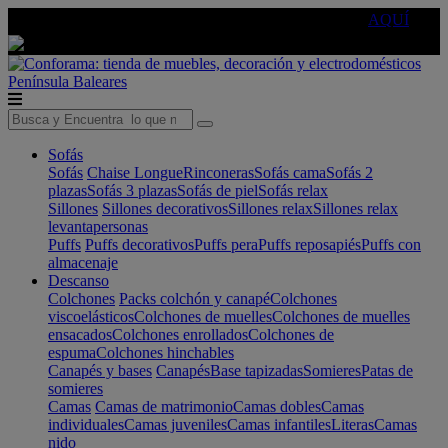
🔵Cambia tu electro con
-10% EXTRA
de descuento ☑️
AQUÍ
Península
Baleares
Sofás
Sofás
Chaise Longue
Rinconeras
Sofás cama
Sofás 2
plazas
Sofás 3 plazas
Sofás de piel
Sofás relax
Sillones
Sillones decorativos
Sillones relax
Sillones relax
levantapersonas
Puffs
Puffs decorativos
Puffs pera
Puffs reposapiés
Puffs con
almacenaje
Descanso
Colchones
Packs colchón y canapé
Colchones
viscoelásticos
Colchones de muelles
Colchones de muelles
ensacados
Colchones enrollados
Colchones de
espuma
Colchones hinchables
Canapés y bases
Canapés
Base tapizadas
Somieres
Patas de
somieres
Camas
Camas de matrimonio
Camas dobles
Camas
individuales
Camas juveniles
Camas infantiles
Literas
Camas
nido