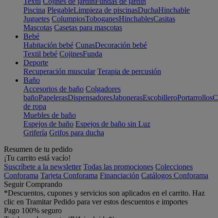
Textil
Cojines de jardín
Fundas de jardín
Piscina
Plegable
Limpieza de piscinas
Ducha
Hinchable
Juguetes
Columpios
Toboganes
Hinchables
Casitas
Mascotas
Casetas para mascotas
Bebé
Habitación bebé
Cunas
Decoración bebé
Textil bebé
Cojines
Funda
Deporte
Recuperación muscular
Terapia de percusión
Baño
Accesorios de baño
Colgadores
baño
Papeleras
Dispensadores
Jaboneras
Escobillero
Portarrollos
C
de ropa
Muebles de baño
Espejos de baño
Espejos de baño sin Luz
Grifería
Grifos para ducha
Resumen de tu pedido
¡Tu carrito está vacío!
Suscríbete a la newsletter
Todas las promociones
Colecciones
Conforama
Tarjeta Conforama
Financiación
Catálogos Conforama
Seguir Comprando
*Descuentos, cupones y servicios son aplicados en el carrito. Haz
clic en Tramitar Pedido para ver estos descuentos e importes
Pago 100% seguro