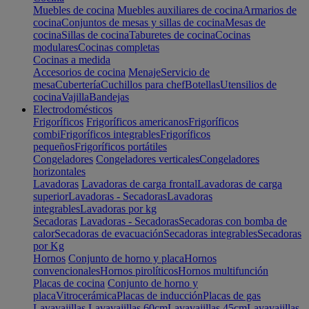
Muebles de cocina
Muebles auxiliares de cocina
Armarios de
cocina
Conjuntos de mesas y sillas de cocina
Mesas de
cocina
Sillas de cocina
Taburetes de cocina
Cocinas
modulares
Cocinas completas
Cocinas a medida
Accesorios de cocina
Menaje
Servicio de
mesa
Cubertería
Cuchillos para chef
Botellas
Utensilios de
cocina
Vajilla
Bandejas
Electrodomésticos
Frigoríficos
Frigoríficos americanos
Frigoríficos
combi
Frigoríficos integrables
Frigoríficos
pequeños
Frigoríficos portátiles
Congeladores
Congeladores verticales
Congeladores
horizontales
Lavadoras
Lavadoras de carga frontal
Lavadoras de carga
superior
Lavadoras - Secadoras
Lavadoras
integrables
Lavadoras por kg
Secadoras
Lavadoras - Secadoras
Secadoras con bomba de
calor
Secadoras de evacuación
Secadoras integrables
Secadoras
por Kg
Hornos
Conjunto de horno y placa
Hornos
convencionales
Hornos pirolíticos
Hornos multifunción
Placas de cocina
Conjunto de horno y
placa
Vitrocerámica
Placas de inducción
Placas de gas
Lavavajillas
Lavavajillas 60cm
Lavavajillas 45cm
Lavavajillas