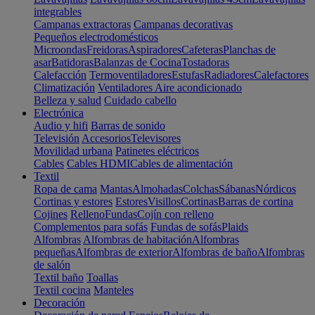
integrables
Campanas extractoras
Campanas decorativas
Pequeños electrodomésticos
Microondas
Freidoras
Aspiradores
Cafeteras
Planchas de
asar
Batidoras
Balanzas de Cocina
Tostadoras
Calefacción
Termoventiladores
Estufas
Radiadores
Calefactores
Climatización
Ventiladores
Aire acondicionado
Belleza y salud
Cuidado cabello
Electrónica
Audio y hifi
Barras de sonido
Televisión
Accesorios
Televisores
Movilidad urbana
Patinetes eléctricos
Cables
Cables HDMI
Cables de alimentación
Textil
Ropa de cama
Mantas
Almohadas
Colchas
Sábanas
Nórdicos
Cortinas y estores
Estores
Visillos
Cortinas
Barras de cortina
Cojines
Relleno
Fundas
Cojín con relleno
Complementos para sofás
Fundas de sofás
Plaids
Alfombras
Alfombras de habitación
Alfombras
pequeñas
Alfombras de exterior
Alfombras de baño
Alfombras
de salón
Textil baño
Toallas
Textil cocina
Manteles
Decoración