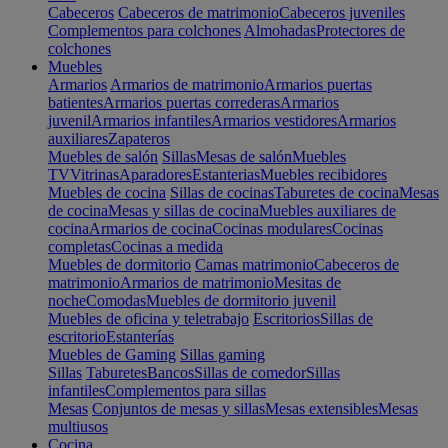
Cabeceros
Cabeceros de matrimonio
Cabeceros juveniles
Complementos para colchones
Almohadas
Protectores de
colchones
Muebles
Armarios
Armarios de matrimonio
Armarios puertas
batientes
Armarios puertas correderas
Armarios
juvenil
Armarios infantiles
Armarios vestidores
Armarios
auxiliares
Zapateros
Muebles de salón
Sillas
Mesas de salón
Muebles
TV
Vitrinas
Aparadores
Estanterias
Muebles recibidores
Muebles de cocina
Sillas de cocinas
Taburetes de cocina
Mesas
de cocina
Mesas y sillas de cocina
Muebles auxiliares de
cocina
Armarios de cocina
Cocinas modulares
Cocinas
completas
Cocinas a medida
Muebles de dormitorio
Camas matrimonio
Cabeceros de
matrimonio
Armarios de matrimonio
Mesitas de
noche
Comodas
Muebles de dormitorio juvenil
Muebles de oficina y teletrabajo
Escritorios
Sillas de
escritorio
Estanterías
Muebles de Gaming
Sillas gaming
Sillas
Taburetes
Bancos
Sillas de comedor
Sillas
infantiles
Complementos para sillas
Mesas
Conjuntos de mesas y sillas
Mesas extensibles
Mesas
multiusos
Cocina