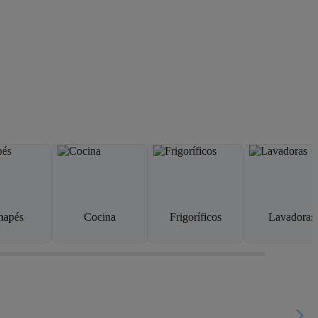
napés
Cocina
Frigoríficos
Lavadoras