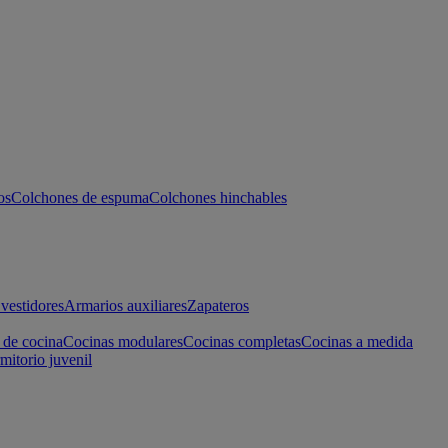
os
Colchones de espuma
Colchones hinchables
vestidores
Armarios auxiliares
Zapateros
 de cocina
Cocinas modulares
Cocinas completas
Cocinas a medida
mitorio juvenil