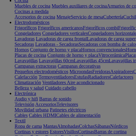
Cocina
Muebles de cocina
Muebles auxiliares de cocina
Armarios de co
Cocinas a medida
Accesorios de cocina
Menaje
Servicio de mesa
Cubertería
Cuchil
Electrodomésticos
Frigoríficos
Frigoríficos americanos
Frigoríficos combi
Frigorífi
Congeladores
Congeladores verticales
Congeladores horizontal
Lavadoras
Lavadoras de carga frontal
Lavadoras de carga super
Secadoras
Lavadoras - Secadoras
Secadoras con bomba de calo
Hornos
Conjunto de horno y placa
Hornos convencionales
Horno
Placas de cocina
Conjunto de horno y placa
Vitrocerámica
Placa
Lavavajillas
Lavavajillas 60cm
Lavavajillas 45cm
Lavavajillas i
Campanas extractoras
Campanas decorativas
Pequeños electrodomésticos
Microondas
Freidoras
Aspiradores
C
Calefacción
Termoventiladores
Estufas
Radiadores
Calefactores
Climatización
Ventiladores
Aire acondicionado
Belleza y salud
Cuidado cabello
Electrónica
Audio y hifi
Barras de sonido
Televisión
Accesorios
Televisores
Movilidad urbana
Patinetes eléctricos
Cables
Cables HDMI
Cables de alimentación
Textil
Ropa de cama
Mantas
Almohadas
Colchas
Sábanas
Nórdicos
Cortinas y estores
Estores
Visillos
Cortinas
Barras de cortina