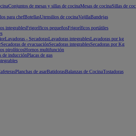
cina
Conjuntos de mesas y sillas de cocina
Mesas de cocina
Sillas de coc
los para chef
Botellas
Utensilios de cocina
Vajilla
Bandejas
cos integrables
Frigoríficos pequeños
Frigoríficos portátiles
es
ior
Lavadoras - Secadoras
Lavadoras integrables
Lavadoras por kg
r
Secadoras de evacuación
Secadoras integrables
Secadoras por Kg
s pirolíticos
Hornos multifunción
s de inducción
Placas de gas
ntegrables
afeteras
Planchas de asar
Batidoras
Balanzas de Cocina
Tostadoras