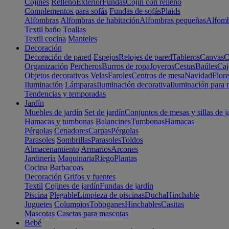
Cojines
Relleno
Exterior
Fundas
Cojín con relleno
Complementos para sofás
Fundas de sofás
Plaids
Alfombras
Alfombras de habitación
Alfombras pequeñas
Alfomb
Textil baño
Toallas
Textil cocina
Manteles
Decoración
Decoración de pared
Espejos
Relojes de pared
Tableros
Canvas
C
Organización
Percheros
Burros de ropa
Joyeros
Cestas
Baúles
Caj
Objetos decorativos
Velas
Faroles
Centros de mesa
Navidad
Flore
Iluminación
Lámparas
Iluminación decorativa
Iluminación para 
Tendencias y temporadas
Jardín
Muebles de jardín
Set de jardín
Conjuntos de mesas y sillas de j
Hamacas y tumbonas
Balancines
Tumbonas
Hamacas
Pérgolas
Cenadores
Carpas
Pérgolas
Parasoles
Sombrillas
Parasoles
Toldos
Almacenamiento
Armarios
Arcones
Jardinería
Maquinaria
Riego
Plantas
Cocina
Barbacoas
Decoración
Grifos y fuentes
Textil
Cojines de jardín
Fundas de jardín
Piscina
Plegable
Limpieza de piscinas
Ducha
Hinchable
Juguetes
Columpios
Toboganes
Hinchables
Casitas
Mascotas
Casetas para mascotas
Bebé