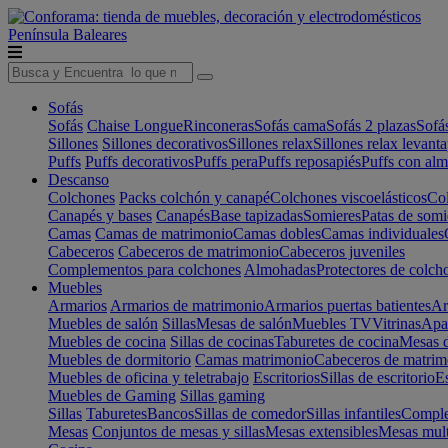
Península
Baleares
Sofás
Sofás
Chaise Longue
Rinconeras
Sofás cama
Sofás 2 plazas
Sofá
Sillones
Sillones decorativos
Sillones relax
Sillones relax levant
Puffs
Puffs decorativos
Puffs pera
Puffs reposapiés
Puffs con al
Descanso
Colchones
Packs colchón y canapé
Colchones viscoelásticos
Col
Canapés y bases
Canapés
Base tapizadas
Somieres
Patas de somi
Camas
Camas de matrimonio
Camas dobles
Camas individuales
Cabeceros
Cabeceros de matrimonio
Cabeceros juveniles
Complementos para colchones
Almohadas
Protectores de colch
Muebles
Armarios
Armarios de matrimonio
Armarios puertas batientes
Ar
Muebles de salón
Sillas
Mesas de salón
Muebles TV
Vitrinas
Apa
Muebles de cocina
Sillas de cocinas
Taburetes de cocina
Mesas d
Muebles de dormitorio
Camas matrimonio
Cabeceros de matrim
Muebles de oficina y teletrabajo
Escritorios
Sillas de escritorio
Es
Muebles de Gaming
Sillas gaming
Sillas
Taburetes
Bancos
Sillas de comedor
Sillas infantiles
Complem
Mesas
Conjuntos de mesas y sillas
Mesas extensibles
Mesas mult