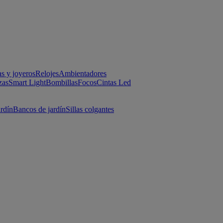
as y joyeros
Relojes
Ambientadores
zas
Smart Light
Bombillas
Focos
Cintas Led
ardín
Bancos de jardín
Sillas colgantes