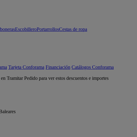
aboneras
Escobillero
Portarrollos
Cestas de ropa
rama
Tarjeta Conforama
Financiación
Catálogos Conforama
c en Tramitar Pedido para ver estos descuentos e importes
Baleares