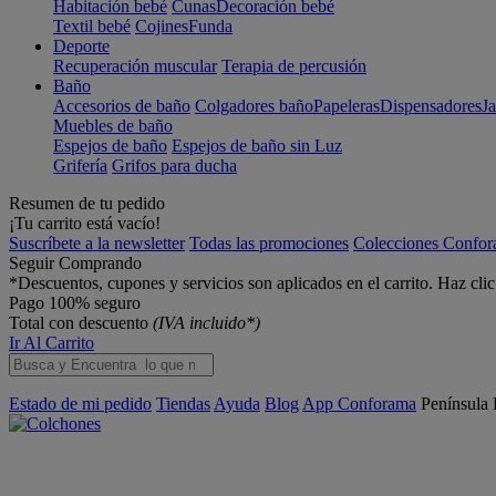
Habitación bebé
Cunas
Decoración bebé
Textil bebé
Cojines
Funda
Deporte
Recuperación muscular
Terapia de percusión
Baño
Accesorios de baño
Colgadores baño
Papeleras
Dispensadores
J
Muebles de baño
Espejos de baño
Espejos de baño sin Luz
Grifería
Grifos para ducha
Resumen de tu pedido
¡Tu carrito está vacío!
Suscríbete a la newsletter
Todas las promociones
Colecciones Confo
Seguir Comprando
*Descuentos, cupones y servicios son aplicados en el carrito. Haz cli
Pago 100% seguro
Total con descuento
(IVA incluido*)
Ir Al Carrito
Estado de mi pedido
Tiendas
Ayuda
Blog
App Conforama
Península