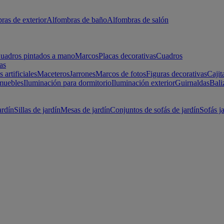
ras de exterior
Alfombras de baño
Alfombras de salón
uadros pintados a mano
Marcos
Placas decorativas
Cuadros
as
s artificiales
Maceteros
Jarrones
Marcos de fotos
Figuras decorativas
Cajit
muebles
Iluminación para dormitorio
Iluminación exterior
Guirnaldas
Bali
ardín
Sillas de jardín
Mesas de jardín
Conjuntos de sofás de jardín
Sofás j