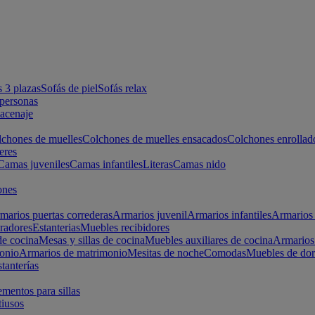
s 3 plazas
Sofás de piel
Sofás relax
apersonas
macenaje
chones de muelles
Colchones de muelles ensacados
Colchones enrollad
eres
Camas juveniles
Camas infantiles
Literas
Camas nido
ones
marios puertas correderas
Armarios juvenil
Armarios infantiles
Armarios 
radores
Estanterias
Muebles recibidores
e cocina
Mesas y sillas de cocina
Muebles auxiliares de cocina
Armarios
onio
Armarios de matrimonio
Mesitas de noche
Comodas
Muebles de dor
tanterías
entos para sillas
iusos