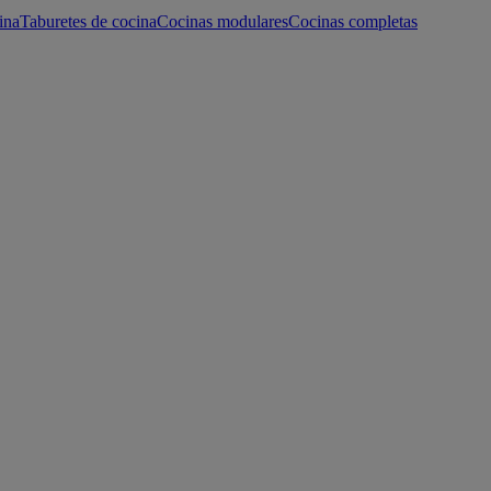
ina
Taburetes de cocina
Cocinas modulares
Cocinas completas