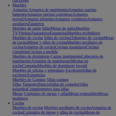
colchones
Muebles
Armarios
Armarios de matrimonio
Armarios puertas
batientes
Armarios puertas correderas
Armarios
juvenil
Armarios infantiles
Armarios vestidores
Armarios
auxiliares
Zapateros
Muebles de salón
Sillas
Mesas de salón
Muebles
TV
Vitrinas
Aparadores
Estanterias
Muebles recibidores
Muebles de cocina
Sillas de cocinas
Taburetes de cocina
Mesas
de cocina
Mesas y sillas de cocina
Muebles auxiliares de
cocina
Armarios de cocina
Cocinas modulares
Cocinas
completas
Cocinas a medida
Muebles de dormitorio
Camas matrimonio
Cabeceros de
matrimonio
Armarios de matrimonio
Mesitas de
noche
Comodas
Muebles de dormitorio juvenil
Muebles de oficina y teletrabajo
Escritorios
Sillas de
escritorio
Estanterías
Muebles de Gaming
Sillas gaming
Sillas
Taburetes
Bancos
Sillas de comedor
Sillas
infantiles
Complementos para sillas
Mesas
Conjuntos de mesas y sillas
Mesas extensibles
Mesas
multiusos
Cocina
Muebles de cocina
Muebles auxiliares de cocina
Armarios de
cocina
Conjuntos de mesas y sillas de cocina
Mesas de