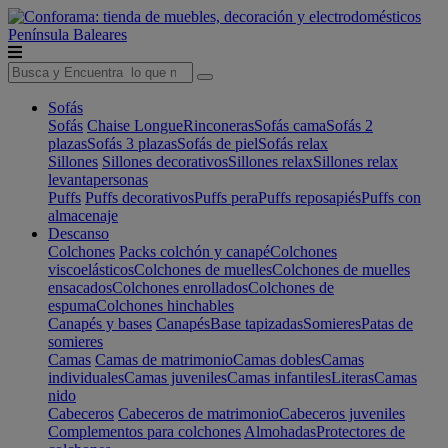
Península
Baleares
Sofás
Sofás
Chaise Longue
Rinconeras
Sofás cama
Sofás 2
plazas
Sofás 3 plazas
Sofás de piel
Sofás relax
Sillones
Sillones decorativos
Sillones relax
Sillones relax
levantapersonas
Puffs
Puffs decorativos
Puffs pera
Puffs reposapiés
Puffs con
almacenaje
Descanso
Colchones
Packs colchón y canapé
Colchones
viscoelásticos
Colchones de muelles
Colchones de muelles
ensacados
Colchones enrollados
Colchones de
espuma
Colchones hinchables
Canapés y bases
Canapés
Base tapizadas
Somieres
Patas de
somieres
Camas
Camas de matrimonio
Camas dobles
Camas
individuales
Camas juveniles
Camas infantiles
Literas
Camas
nido
Cabeceros
Cabeceros de matrimonio
Cabeceros juveniles
Complementos para colchones
Almohadas
Protectores de