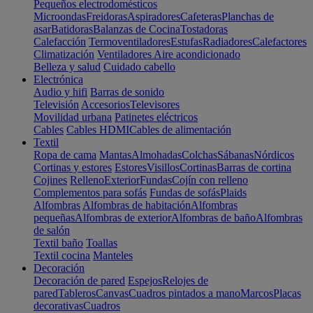
Pequeños electrodomésticos
Microondas
Freidoras
Aspiradores
Cafeteras
Planchas de
asar
Batidoras
Balanzas de Cocina
Tostadoras
Calefacción
Termoventiladores
Estufas
Radiadores
Calefactores
Climatización
Ventiladores
Aire acondicionado
Belleza y salud
Cuidado cabello
Electrónica
Audio y hifi
Barras de sonido
Televisión
Accesorios
Televisores
Movilidad urbana
Patinetes eléctricos
Cables
Cables HDMI
Cables de alimentación
Textil
Ropa de cama
Mantas
Almohadas
Colchas
Sábanas
Nórdicos
Cortinas y estores
Estores
Visillos
Cortinas
Barras de cortina
Cojines
Relleno
Exterior
Fundas
Cojín con relleno
Complementos para sofás
Fundas de sofás
Plaids
Alfombras
Alfombras de habitación
Alfombras
pequeñas
Alfombras de exterior
Alfombras de baño
Alfombras
de salón
Textil baño
Toallas
Textil cocina
Manteles
Decoración
Decoración de pared
Espejos
Relojes de
pared
Tableros
Canvas
Cuadros pintados a mano
Marcos
Placas
decorativas
Cuadros