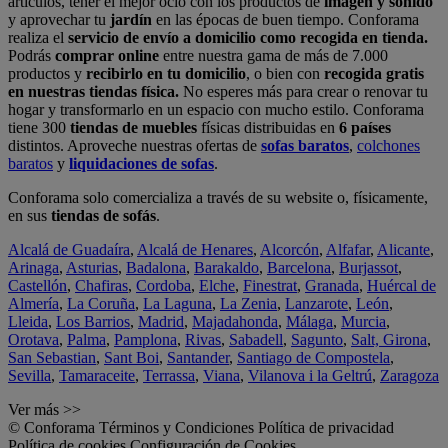
artículos, tener el mejor ocio con los productos de
imagen y sonido
y aprovechar tu
jardín
en las épocas de buen tiempo. Conforama
realiza el
servicio de envío a domicilio como recogida en tienda.
Podrás
comprar online
entre nuestra gama de más de 7.000
productos y
recibirlo en tu domicilio
, o bien con
recogida gratis
en nuestras tiendas física.
No esperes más para crear o renovar tu
hogar y transformarlo en un espacio con mucho estilo. Conforama
tiene 300
tiendas de muebles
físicas distribuidas en
6 países
distintos. Aproveche nuestras ofertas de
sofas baratos
,
colchones
baratos
y
liquidaciones de sofas
.
Conforama solo comercializa a través de su website o, físicamente,
en sus
tiendas de sofás
.
Alcalá de Guadaíra
,
Alcalá de Henares
,
Alcorcón
,
Alfafar
,
Alicante
,
Arinaga
,
Asturias
,
Badalona
,
Barakaldo
,
Barcelona
,
Burjassot
,
Castellón
,
Chafiras
,
Cordoba
,
Elche
,
Finestrat
,
Granada
,
Huércal de
Almería
,
La Coruña
,
La Laguna
,
La Zenia
,
Lanzarote
,
León
,
Lleida
,
Los Barrios
,
Madrid
,
Majadahonda
,
Málaga
,
Murcia
,
Orotava
,
Palma
,
Pamplona
,
Rivas
,
Sabadell
,
Sagunto
,
Salt, Girona
,
San Sebastian
,
Sant Boi
,
Santander
,
Santiago de Compostela
,
Sevilla
,
Tamaraceite
,
Terrassa
,
Viana
,
Vilanova i la Geltrú
,
Zaragoza
Ver más >>
© Conforama
Términos y Condiciones
Política de privacidad
Política de cookies
Configuración de Cookies