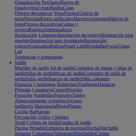
Organización
Percheros
Burros de
ropa
Joyeros
Cestas
Baúles
Cajas
Objetos decorativos
Velas
Faroles
Centros de
mesa
Navidad
Flores artificiales
Maceteros
Jarrones
Marcos de
fotos
Figuras decorativas
Cajitas y
joyeros
Relojes
Ambientadores
Iluminación
Lámparas
Iluminación decorativa
Iluminación para
muebles
Iluminación para dormitorio
Iluminación
exterior
Guirnaldas
Balizas
Smart Light
Bombillas
Focos
Cintas
Led
Tendencias y temporadas
Jardín
Muebles de jardín
Set de jardín
Conjuntos de mesas y sillas de
jardín
Sillas de jardín
Mesas de jardín
Conjuntos de sofás de
jardín
Sofás jardín
Bancos de jardín
Sillas colgantes
Hamacas y tumbonas
Balancines
Tumbonas
Hamacas
Pérgolas
Cenadores
Carpas
Pérgolas
Parasoles
Sombrillas
Parasoles
Toldos
Almacenamiento
Armarios
Arcones
Jardinería
Maquinaria
Riego
Plantas
Cocina
Barbacoas
Decoración
Grifos y fuentes
Textil
Cojines de jardín
Fundas de jardín
Piscina
Plegable
Limpieza de piscinas
Ducha
Hinchable
Juguetes
Columpios
Toboganes
Hinchables
Casitas