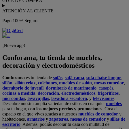
GUÍA DE COMPRA
ATENCIÓN AL CLIENTE
Pago 100% Seguro
¡Nueva app!
Conforama, tu tienda de muebles,
decoración y electrodomésticos
Conforama
es tu tienda de
sofás
,
sofá cama
,
sofá chaise longue
,
sillón
,
sillón relax
,
colchones
,
muebles de salón
,
mesas comedor
,
dormitorio de juvenil
,
dormitorio de matrimonio
,
canapés
,
cocinas a medida
,
decoración
,
electrodomésticos
,
frigoríficos
,
microondas
,
lavavajillas
,
lavadora secadora
, y
televisiones
.
Descubre nuestra amplia variedad de estilos en cualquier
muebles
para tu hogar,
con los mejores precios y promociones
. Crea el
espacio en el que vives gracias a nuestros
muebles de comedor
y
habitaciones,
armarios
y
zapateros
,
mesas de comedor
y
sillas de
escritorio
. Además, podrás decorar tu casa con multitud de