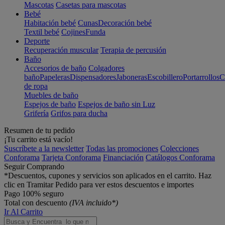
Mascotas
Casetas para mascotas
Bebé
Habitación bebé
Cunas
Decoración bebé
Textil bebé
Cojines
Funda
Deporte
Recuperación muscular
Terapia de percusión
Baño
Accesorios de baño
Colgadores
baño
Papeleras
Dispensadores
Jaboneras
Escobillero
Portarrollos
C
de ropa
Muebles de baño
Espejos de baño
Espejos de baño sin Luz
Grifería
Grifos para ducha
Resumen de tu pedido
¡Tu carrito está vacío!
Suscríbete a la newsletter
Todas las promociones
Colecciones
Conforama
Tarjeta Conforama
Financiación
Catálogos Conforama
Seguir Comprando
*Descuentos, cupones y servicios son aplicados en el carrito. Haz
clic en Tramitar Pedido para ver estos descuentos e importes
Pago 100% seguro
Total con descuento
(IVA incluido*)
Ir Al Carrito