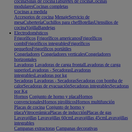
cocina
Sillas de cocina
Taburetes de cocina
Cocinas
modulares
Cocinas completas
Cocinas a medida
Accesorios de cocina
Menaje
Servicio de
mesa
Cubertería
Cuchillos para chef
Botellas
Utensilios de
cocina
Vajilla
Bandejas
Electrodomésticos
Frigoríficos
Frigoríficos americanos
Frigoríficos
combi
Frigoríficos integrables
Frigoríficos
pequeños
Frigoríficos portátiles
Congeladores
Congeladores verticales
Congeladores
horizontales
Lavadoras
Lavadoras de carga frontal
Lavadoras de carga
superior
Lavadoras - Secadoras
Lavadoras
integrables
Lavadoras por kg
Secadoras
Lavadoras - Secadoras
Secadoras con bomba de
calor
Secadoras de evacuación
Secadoras integrables
Secadoras
por Kg
Hornos
Conjunto de horno y placa
Hornos
convencionales
Hornos pirolíticos
Hornos multifunción
Placas de cocina
Conjunto de horno y
placa
Vitrocerámica
Placas de inducción
Placas de gas
Lavavajillas
Lavavajillas 60cm
Lavavajillas 45cm
Lavavajillas
integrables
Campanas extractoras
Campanas decorativas