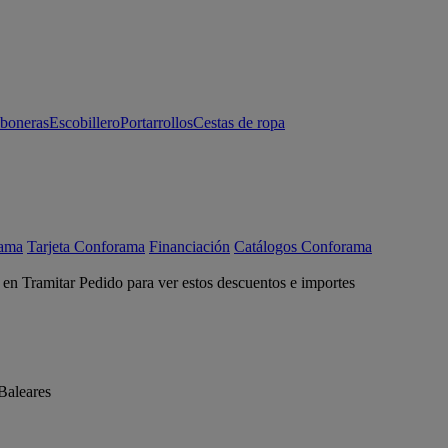
aboneras
Escobillero
Portarrollos
Cestas de ropa
rama
Tarjeta Conforama
Financiación
Catálogos Conforama
c en Tramitar Pedido para ver estos descuentos e importes
Baleares