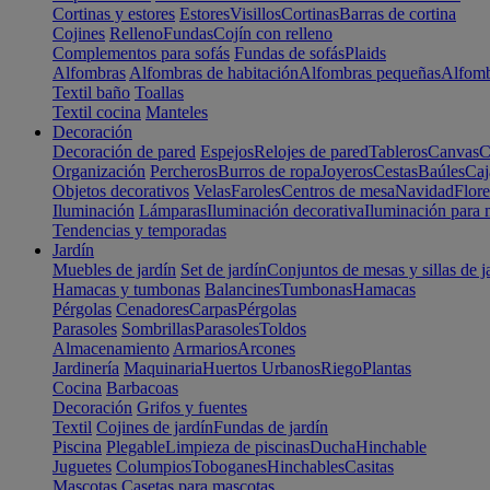
Cortinas y estores
Estores
Visillos
Cortinas
Barras de cortina
Cojines
Relleno
Fundas
Cojín con relleno
Complementos para sofás
Fundas de sofás
Plaids
Alfombras
Alfombras de habitación
Alfombras pequeñas
Alfomb
Textil baño
Toallas
Textil cocina
Manteles
Decoración
Decoración de pared
Espejos
Relojes de pared
Tableros
Canvas
C
Organización
Percheros
Burros de ropa
Joyeros
Cestas
Baúles
Caj
Objetos decorativos
Velas
Faroles
Centros de mesa
Navidad
Flore
Iluminación
Lámparas
Iluminación decorativa
Iluminación para 
Tendencias y temporadas
Jardín
Muebles de jardín
Set de jardín
Conjuntos de mesas y sillas de j
Hamacas y tumbonas
Balancines
Tumbonas
Hamacas
Pérgolas
Cenadores
Carpas
Pérgolas
Parasoles
Sombrillas
Parasoles
Toldos
Almacenamiento
Armarios
Arcones
Jardinería
Maquinaria
Huertos Urbanos
Riego
Plantas
Cocina
Barbacoas
Decoración
Grifos y fuentes
Textil
Cojines de jardín
Fundas de jardín
Piscina
Plegable
Limpieza de piscinas
Ducha
Hinchable
Juguetes
Columpios
Toboganes
Hinchables
Casitas
Mascotas
Casetas para mascotas