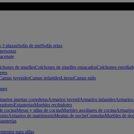
s 3 plazas
Sofás de piel
Sofás relax
apersonas
macenaje
chones de muelles
Colchones de muelles ensacados
Colchones enrollad
eres
Camas juveniles
Camas infantiles
Literas
Camas nido
ones
marios puertas correderas
Armarios juvenil
Armarios infantiles
Armarios 
radores
Estanterias
Muebles recibidores
e cocina
Mesas y sillas de cocina
Muebles auxiliares de cocina
Armarios
onio
Armarios de matrimonio
Mesitas de noche
Comodas
Muebles de dor
tanterías
entos para sillas