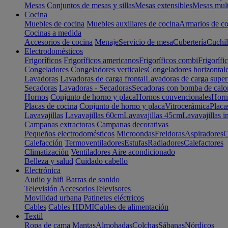
Mesas
Conjuntos de mesas y sillas
Mesas extensibles
Mesas mult
Cocina
Muebles de cocina
Muebles auxiliares de cocina
Armarios de co
Cocinas a medida
Accesorios de cocina
Menaje
Servicio de mesa
Cubertería
Cuchil
Electrodomésticos
Frigoríficos
Frigoríficos americanos
Frigoríficos combi
Frigorífi
Congeladores
Congeladores verticales
Congeladores horizontal
Lavadoras
Lavadoras de carga frontal
Lavadoras de carga super
Secadoras
Lavadoras - Secadoras
Secadoras con bomba de calo
Hornos
Conjunto de horno y placa
Hornos convencionales
Horno
Placas de cocina
Conjunto de horno y placa
Vitrocerámica
Placa
Lavavajillas
Lavavajillas 60cm
Lavavajillas 45cm
Lavavajillas i
Campanas extractoras
Campanas decorativas
Pequeños electrodomésticos
Microondas
Freidoras
Aspiradores
C
Calefacción
Termoventiladores
Estufas
Radiadores
Calefactores
Climatización
Ventiladores
Aire acondicionado
Belleza y salud
Cuidado cabello
Electrónica
Audio y hifi
Barras de sonido
Televisión
Accesorios
Televisores
Movilidad urbana
Patinetes eléctricos
Cables
Cables HDMI
Cables de alimentación
Textil
Ropa de cama
Mantas
Almohadas
Colchas
Sábanas
Nórdicos