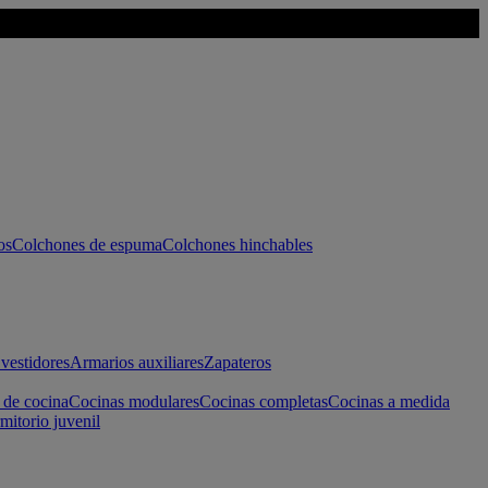
os
Colchones de espuma
Colchones hinchables
vestidores
Armarios auxiliares
Zapateros
 de cocina
Cocinas modulares
Cocinas completas
Cocinas a medida
mitorio juvenil