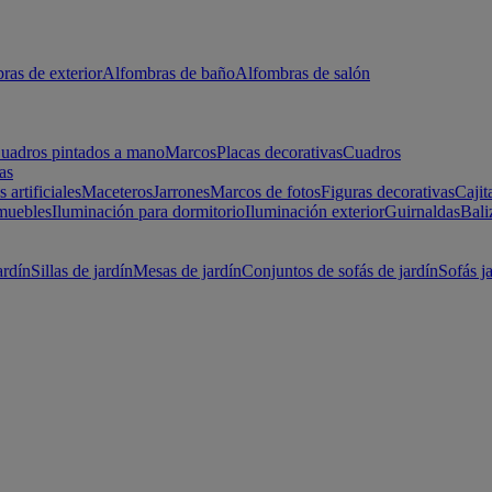
ras de exterior
Alfombras de baño
Alfombras de salón
uadros pintados a mano
Marcos
Placas decorativas
Cuadros
as
s artificiales
Maceteros
Jarrones
Marcos de fotos
Figuras decorativas
Cajit
muebles
Iluminación para dormitorio
Iluminación exterior
Guirnaldas
Bali
ardín
Sillas de jardín
Mesas de jardín
Conjuntos de sofás de jardín
Sofás j