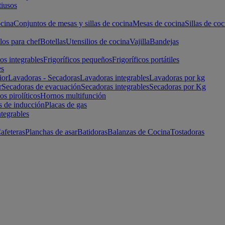
iusos
cina
Conjuntos de mesas y sillas de cocina
Mesas de cocina
Sillas de coc
los para chef
Botellas
Utensilios de cocina
Vajilla
Bandejas
cos integrables
Frigoríficos pequeños
Frigoríficos portátiles
es
ior
Lavadoras - Secadoras
Lavadoras integrables
Lavadoras por kg
r
Secadoras de evacuación
Secadoras integrables
Secadoras por Kg
s pirolíticos
Hornos multifunción
s de inducción
Placas de gas
ntegrables
afeteras
Planchas de asar
Batidoras
Balanzas de Cocina
Tostadoras