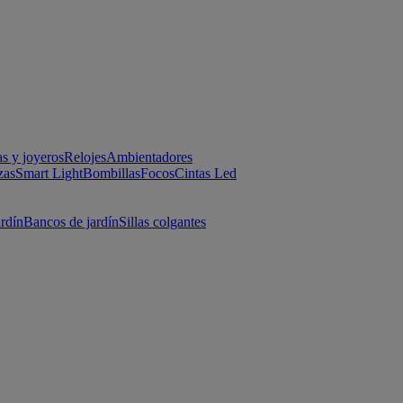
as y joyeros
Relojes
Ambientadores
zas
Smart Light
Bombillas
Focos
Cintas Led
ardín
Bancos de jardín
Sillas colgantes