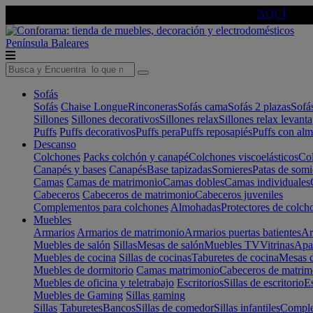
🔵Cambia tu electro con
-10% EXTRA
de descuento ☑️
AQUÍ
Península
Baleares
Sofás
Sofás
Chaise Longue
Rinconeras
Sofás cama
Sofás 2 plazas
Sofá
Sillones
Sillones decorativos
Sillones relax
Sillones relax levant
Puffs
Puffs decorativos
Puffs pera
Puffs reposapiés
Puffs con al
Descanso
Colchones
Packs colchón y canapé
Colchones viscoelásticos
Col
Canapés y bases
Canapés
Base tapizadas
Somieres
Patas de somi
Camas
Camas de matrimonio
Camas dobles
Camas individuales
Cabeceros
Cabeceros de matrimonio
Cabeceros juveniles
Complementos para colchones
Almohadas
Protectores de colch
Muebles
Armarios
Armarios de matrimonio
Armarios puertas batientes
Ar
Muebles de salón
Sillas
Mesas de salón
Muebles TV
Vitrinas
Apa
Muebles de cocina
Sillas de cocinas
Taburetes de cocina
Mesas d
Muebles de dormitorio
Camas matrimonio
Cabeceros de matrim
Muebles de oficina y teletrabajo
Escritorios
Sillas de escritorio
Es
Muebles de Gaming
Sillas gaming
Sillas
Taburetes
Bancos
Sillas de comedor
Sillas infantiles
Complem