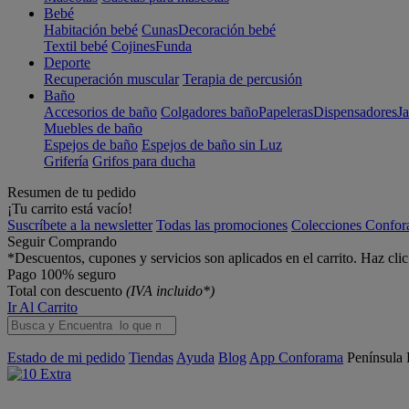
Bebé
Habitación bebé
Cunas
Decoración bebé
Textil bebé
Cojines
Funda
Deporte
Recuperación muscular
Terapia de percusión
Baño
Accesorios de baño
Colgadores baño
Papeleras
Dispensadores
J
Muebles de baño
Espejos de baño
Espejos de baño sin Luz
Grifería
Grifos para ducha
Resumen de tu pedido
¡Tu carrito está vacío!
Suscríbete a la newsletter
Todas las promociones
Colecciones Confo
Seguir Comprando
*Descuentos, cupones y servicios son aplicados en el carrito. Haz cli
Pago 100% seguro
Total con descuento
(IVA incluido*)
Ir Al Carrito
Estado de mi pedido
Tiendas
Ayuda
Blog
App Conforama
Península