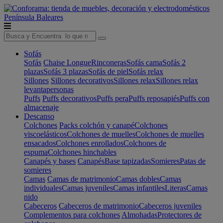
Península
Baleares
Sofás
Sofás
Chaise Longue
Rinconeras
Sofás cama
Sofás 2
plazas
Sofás 3 plazas
Sofás de piel
Sofás relax
Sillones
Sillones decorativos
Sillones relax
Sillones relax
levantapersonas
Puffs
Puffs decorativos
Puffs pera
Puffs reposapiés
Puffs con
almacenaje
Descanso
Colchones
Packs colchón y canapé
Colchones
viscoelásticos
Colchones de muelles
Colchones de muelles
ensacados
Colchones enrollados
Colchones de
espuma
Colchones hinchables
Canapés y bases
Canapés
Base tapizadas
Somieres
Patas de
somieres
Camas
Camas de matrimonio
Camas dobles
Camas
individuales
Camas juveniles
Camas infantiles
Literas
Camas
nido
Cabeceros
Cabeceros de matrimonio
Cabeceros juveniles
Complementos para colchones
Almohadas
Protectores de