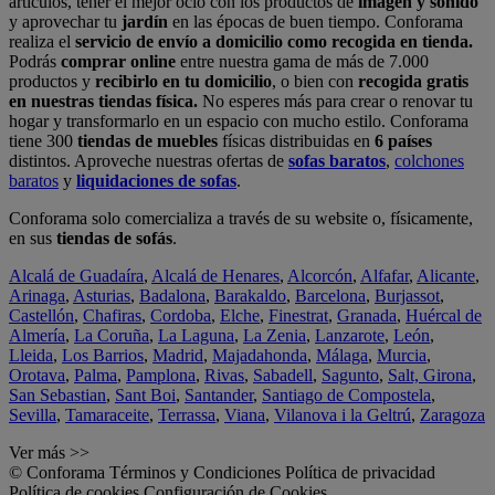
artículos, tener el mejor ocio con los productos de
imagen y sonido
y aprovechar tu
jardín
en las épocas de buen tiempo. Conforama
realiza el
servicio de envío a domicilio como recogida en tienda.
Podrás
comprar online
entre nuestra gama de más de 7.000
productos y
recibirlo en tu domicilio
, o bien con
recogida gratis
en nuestras tiendas física.
No esperes más para crear o renovar tu
hogar y transformarlo en un espacio con mucho estilo. Conforama
tiene 300
tiendas de muebles
físicas distribuidas en
6 países
distintos. Aproveche nuestras ofertas de
sofas baratos
,
colchones
baratos
y
liquidaciones de sofas
.
Conforama solo comercializa a través de su website o, físicamente,
en sus
tiendas de sofás
.
Alcalá de Guadaíra
,
Alcalá de Henares
,
Alcorcón
,
Alfafar
,
Alicante
,
Arinaga
,
Asturias
,
Badalona
,
Barakaldo
,
Barcelona
,
Burjassot
,
Castellón
,
Chafiras
,
Cordoba
,
Elche
,
Finestrat
,
Granada
,
Huércal de
Almería
,
La Coruña
,
La Laguna
,
La Zenia
,
Lanzarote
,
León
,
Lleida
,
Los Barrios
,
Madrid
,
Majadahonda
,
Málaga
,
Murcia
,
Orotava
,
Palma
,
Pamplona
,
Rivas
,
Sabadell
,
Sagunto
,
Salt, Girona
,
San Sebastian
,
Sant Boi
,
Santander
,
Santiago de Compostela
,
Sevilla
,
Tamaraceite
,
Terrassa
,
Viana
,
Vilanova i la Geltrú
,
Zaragoza
Ver más >>
© Conforama
Términos y Condiciones
Política de privacidad
Política de cookies
Configuración de Cookies