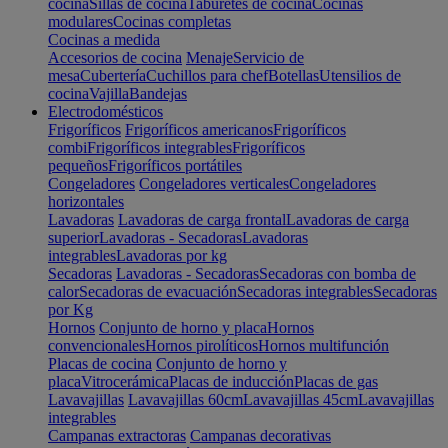
cocina
Sillas de cocina
Taburetes de cocina
Cocinas
modulares
Cocinas completas
Cocinas a medida
Accesorios de cocina
Menaje
Servicio de
mesa
Cubertería
Cuchillos para chef
Botellas
Utensilios de
cocina
Vajilla
Bandejas
Electrodomésticos
Frigoríficos
Frigoríficos americanos
Frigoríficos
combi
Frigoríficos integrables
Frigoríficos
pequeños
Frigoríficos portátiles
Congeladores
Congeladores verticales
Congeladores
horizontales
Lavadoras
Lavadoras de carga frontal
Lavadoras de carga
superior
Lavadoras - Secadoras
Lavadoras
integrables
Lavadoras por kg
Secadoras
Lavadoras - Secadoras
Secadoras con bomba de
calor
Secadoras de evacuación
Secadoras integrables
Secadoras
por Kg
Hornos
Conjunto de horno y placa
Hornos
convencionales
Hornos pirolíticos
Hornos multifunción
Placas de cocina
Conjunto de horno y
placa
Vitrocerámica
Placas de inducción
Placas de gas
Lavavajillas
Lavavajillas 60cm
Lavavajillas 45cm
Lavavajillas
integrables
Campanas extractoras
Campanas decorativas