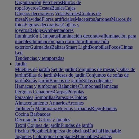
Organización
Percheros
Burros de
ropa
Joyeros
Cestas
Baúles
Cajas
Objetos decorativos
Velas
Faroles
Centros de
mesa
Navidad
Flores artificiales
Maceteros
Jarrones
Marcos de
fotos
Figuras decorativas
Cajitas y
joyeros
Relojes
Ambientadores
Iluminación
Lámparas
Iluminación decorativa
Iluminación para
muebles
Iluminación para dormitorio
Iluminación
exterior
Guirnaldas
Balizas
Smart Light
Bombillas
Focos
Cintas
Led
Tendencias y temporadas
Jardín
Muebles de jardín
Set de jardín
Conjuntos de mesas y sillas de
jardín
Sillas de jardín
Mesas de jardín
Conjuntos de sofás de
jardín
Sofás jardín
Bancos de jardín
Sillas colgantes
Hamacas y tumbonas
Balancines
Tumbonas
Hamacas
Pérgolas
Cenadores
Carpas
Pérgolas
Parasoles
Sombrillas
Parasoles
Toldos
Almacenamiento
Armarios
Arcones
Jardinería
Maquinaria
Huertos Urbanos
Riego
Plantas
Cocina
Barbacoas
Decoración
Grifos y fuentes
Textil
Cojines de jardín
Fundas de jardín
Piscina
Plegable
Limpieza de piscinas
Ducha
Hinchable
Juguetes
Columpios
Toboganes
Hinchables
Casitas