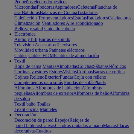
Pequeños electrodomésticos
Microondas
Freidoras
Aspiradores
Cafeteras
Planchas de
asar
Batidoras
Balanzas de Cocina
Tostadoras
Calefacción
Termoventiladores
Estufas
Radiadores
Calefactores
Climatización
Ventiladores
Aire acondicionado
Belleza y salud
Cuidado cabello
Electrónica
Audio y hifi
Barras de sonido
Televisión
Accesorios
Televisores
Movilidad urbana
Patinetes eléctricos
Cables
Cables HDMI
Cables de alimentación
Textil
Ropa de cama
Mantas
Almohadas
Colchas
Sábanas
Nórdicos
Cortinas y estores
Estores
Visillos
Cortinas
Barras de cortina
Cojines
Relleno
Exterior
Fundas
Cojín con relleno
Complementos para sofás
Fundas de sofás
Plaids
Alfombras
Alfombras de habitación
Alfombras
pequeñas
Alfombras de exterior
Alfombras de baño
Alfombras
de salón
Textil baño
Toallas
Textil cocina
Manteles
Decoración
Decoración de pared
Espejos
Relojes de
pared
Tableros
Canvas
Cuadros pintados a mano
Marcos
Placas
decorativas
Cuadros