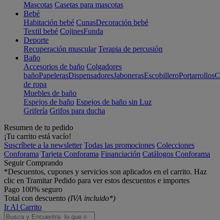
Mascotas
Casetas para mascotas
Bebé
Habitación bebé
Cunas
Decoración bebé
Textil bebé
Cojines
Funda
Deporte
Recuperación muscular
Terapia de percusión
Baño
Accesorios de baño
Colgadores
baño
Papeleras
Dispensadores
Jaboneras
Escobillero
Portarrollos
C
de ropa
Muebles de baño
Espejos de baño
Espejos de baño sin Luz
Grifería
Grifos para ducha
Resumen de tu pedido
¡Tu carrito está vacío!
Suscríbete a la newsletter
Todas las promociones
Colecciones
Conforama
Tarjeta Conforama
Financiación
Catálogos Conforama
Seguir Comprando
*Descuentos, cupones y servicios son aplicados en el carrito. Haz
clic en Tramitar Pedido para ver estos descuentos e importes
Pago 100% seguro
Total con descuento
(IVA incluido*)
Ir Al Carrito