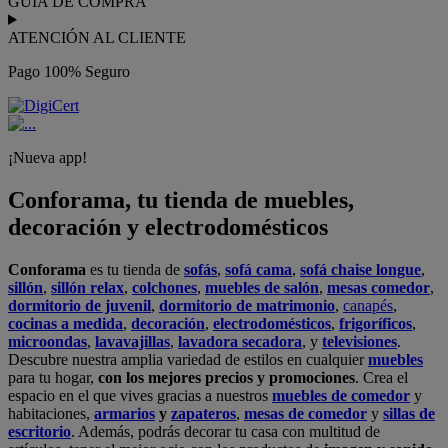
GUÍA DE COMPRA
ATENCIÓN AL CLIENTE
Pago 100% Seguro
¡Nueva app!
Conforama, tu tienda de muebles,
decoración y electrodomésticos
Conforama
es tu tienda de
sofás
,
sofá cama
,
sofá chaise longue
,
sillón
,
sillón relax
,
colchones
,
muebles de salón
,
mesas comedor
,
dormitorio de juvenil
,
dormitorio de matrimonio
,
canapés
,
cocinas a medida
,
decoración
,
electrodomésticos
,
frigoríficos
,
microondas
,
lavavajillas
,
lavadora secadora
, y
televisiones
.
Descubre nuestra amplia variedad de estilos en cualquier
muebles
para tu hogar,
con los mejores precios y promociones
. Crea el
espacio en el que vives gracias a nuestros
muebles de comedor
y
habitaciones,
armarios
y
zapateros
,
mesas de comedor
y
sillas de
escritorio
. Además, podrás decorar tu casa con multitud de