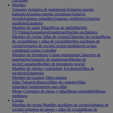
colchones
Muebles
Armarios
Armarios de matrimonio
Armarios puertas
batientes
Armarios puertas correderas
Armarios
juvenil
Armarios infantiles
Armarios vestidores
Armarios
auxiliares
Zapateros
Muebles de salón
Sillas
Mesas de salón
Muebles
TV
Vitrinas
Aparadores
Estanterias
Muebles recibidores
Muebles de cocina
Sillas de cocinas
Taburetes de cocina
Mesas
de cocina
Mesas y sillas de cocina
Muebles auxiliares de
cocina
Armarios de cocina
Cocinas modulares
Cocinas
completas
Cocinas a medida
Muebles de dormitorio
Camas matrimonio
Cabeceros de
matrimonio
Armarios de matrimonio
Mesitas de
noche
Comodas
Muebles de dormitorio juvenil
Muebles de oficina y teletrabajo
Escritorios
Sillas de
escritorio
Estanterías
Muebles de Gaming
Sillas gaming
Sillas
Taburetes
Bancos
Sillas de comedor
Sillas
infantiles
Complementos para sillas
Mesas
Conjuntos de mesas y sillas
Mesas extensibles
Mesas
multiusos
Cocina
Muebles de cocina
Muebles auxiliares de cocina
Armarios de
cocina
Conjuntos de mesas y sillas de cocina
Mesas de