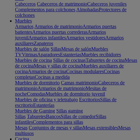
Cabeceros
Cabeceros de matrimonio
Cabeceros juveniles
Complementos para colchones
Almohadas
Protectores de
colchones
Muebles
Armarios
Armarios de matrimonio
Armarios puertas
batientes
Armarios puertas correderas
Armarios
juvenil
Armarios infantiles
Armarios vestidores
Armarios
auxiliares
Zapateros
Muebles de salón
Sillas
Mesas de salón
Muebles
TV
Vitrinas
Aparadores
Estanterias
Muebles recibidores
Muebles de cocina
Sillas de cocinas
Taburetes de cocina
Mesas
de cocina
Mesas y sillas de cocina
Muebles auxiliares de
cocina
Armarios de cocina
Cocinas modulares
Cocinas
completas
Cocinas a medida
Muebles de dormitorio
Camas matrimonio
Cabeceros de
matrimonio
Armarios de matrimonio
Mesitas de
noche
Comodas
Muebles de dormitorio juvenil
Muebles de oficina y teletrabajo
Escritorios
Sillas de
escritorio
Estanterías
Muebles de Gaming
Sillas gaming
Sillas
Taburetes
Bancos
Sillas de comedor
Sillas
infantiles
Complementos para sillas
Mesas
Conjuntos de mesas y sillas
Mesas extensibles
Mesas
multiusos
Cocina