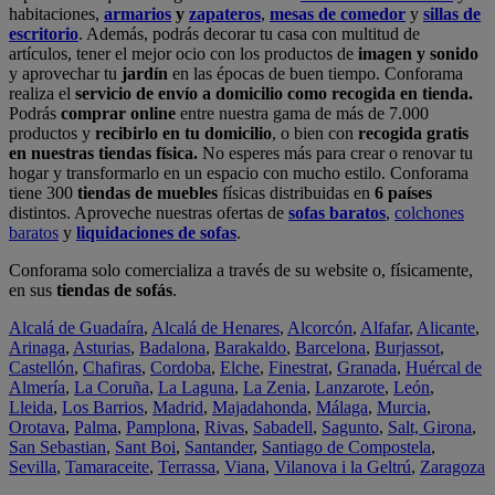
habitaciones,
armarios
y
zapateros
,
mesas de comedor
y
sillas de
escritorio
. Además, podrás decorar tu casa con multitud de
artículos, tener el mejor ocio con los productos de
imagen y sonido
y aprovechar tu
jardín
en las épocas de buen tiempo. Conforama
realiza el
servicio de envío a domicilio como recogida en tienda.
Podrás
comprar online
entre nuestra gama de más de 7.000
productos y
recibirlo en tu domicilio
, o bien con
recogida gratis
en nuestras tiendas física.
No esperes más para crear o renovar tu
hogar y transformarlo en un espacio con mucho estilo. Conforama
tiene 300
tiendas de muebles
físicas distribuidas en
6 países
distintos. Aproveche nuestras ofertas de
sofas baratos
,
colchones
baratos
y
liquidaciones de sofas
.
Conforama solo comercializa a través de su website o, físicamente,
en sus
tiendas de sofás
.
Alcalá de Guadaíra
,
Alcalá de Henares
,
Alcorcón
,
Alfafar
,
Alicante
,
Arinaga
,
Asturias
,
Badalona
,
Barakaldo
,
Barcelona
,
Burjassot
,
Castellón
,
Chafiras
,
Cordoba
,
Elche
,
Finestrat
,
Granada
,
Huércal de
Almería
,
La Coruña
,
La Laguna
,
La Zenia
,
Lanzarote
,
León
,
Lleida
,
Los Barrios
,
Madrid
,
Majadahonda
,
Málaga
,
Murcia
,
Orotava
,
Palma
,
Pamplona
,
Rivas
,
Sabadell
,
Sagunto
,
Salt, Girona
,
San Sebastian
,
Sant Boi
,
Santander
,
Santiago de Compostela
,
Sevilla
,
Tamaraceite
,
Terrassa
,
Viana
,
Vilanova i la Geltrú
,
Zaragoza