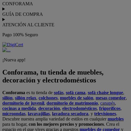
CONFORAMA
GUÍA DE COMPRA
ATENCIÓN AL CLIENTE
Pago 100% Seguro
¡Nueva app!
Conforama, tu tienda de muebles,
decoración y electrodomésticos
Conforama
es tu tienda de
sofás
,
sofá cama
,
sofá chaise longue
,
sillón
,
sillón relax
,
colchones
,
muebles de salón
,
mesas comedor
,
dormitorio de juvenil
,
dormitorio de matrimonio
,
canapés
,
cocinas a medida
,
decoración
,
electrodomésticos
,
frigoríficos
,
microondas
,
lavavajillas
,
lavadora secadora
, y
televisiones
.
Descubre nuestra amplia variedad de estilos en cualquier
muebles
para tu hogar,
con los mejores precios y promociones
. Crea el
espacio en el que vives gracias a nuestros
muebles de comedor
y