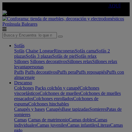
🔵Cambia tu electro con
-10% EXTRA
de descuento ☑️
AQUÍ
Península
Baleares
Sofás
Sofás
Chaise Longue
Rinconeras
Sofás cama
Sofás 2
plazas
Sofás 3 plazas
Sofás de piel
Sofás relax
Sillones
Sillones decorativos
Sillones relax
Sillones relax
levantapersonas
Puffs
Puffs decorativos
Puffs pera
Puffs reposapiés
Puffs con
almacenaje
Descanso
Colchones
Packs colchón y canapé
Colchones
viscoelásticos
Colchones de muelles
Colchones de muelles
ensacados
Colchones enrollados
Colchones de
espuma
Colchones hinchables
Canapés y bases
Canapés
Base tapizadas
Somieres
Patas de
somieres
Camas
Camas de matrimonio
Camas dobles
Camas
individuales
Camas juveniles
Camas infantiles
Literas
Camas
nido