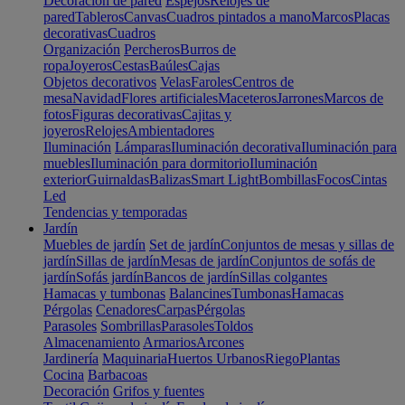
Decoración de pared
Espejos
Relojes de
pared
Tableros
Canvas
Cuadros pintados a mano
Marcos
Placas
decorativas
Cuadros
Organización
Percheros
Burros de
ropa
Joyeros
Cestas
Baúles
Cajas
Objetos decorativos
Velas
Faroles
Centros de
mesa
Navidad
Flores artificiales
Maceteros
Jarrones
Marcos de
fotos
Figuras decorativas
Cajitas y
joyeros
Relojes
Ambientadores
Iluminación
Lámparas
Iluminación decorativa
Iluminación para
muebles
Iluminación para dormitorio
Iluminación
exterior
Guirnaldas
Balizas
Smart Light
Bombillas
Focos
Cintas
Led
Tendencias y temporadas
Jardín
Muebles de jardín
Set de jardín
Conjuntos de mesas y sillas de
jardín
Sillas de jardín
Mesas de jardín
Conjuntos de sofás de
jardín
Sofás jardín
Bancos de jardín
Sillas colgantes
Hamacas y tumbonas
Balancines
Tumbonas
Hamacas
Pérgolas
Cenadores
Carpas
Pérgolas
Parasoles
Sombrillas
Parasoles
Toldos
Almacenamiento
Armarios
Arcones
Jardinería
Maquinaria
Huertos Urbanos
Riego
Plantas
Cocina
Barbacoas
Decoración
Grifos y fuentes