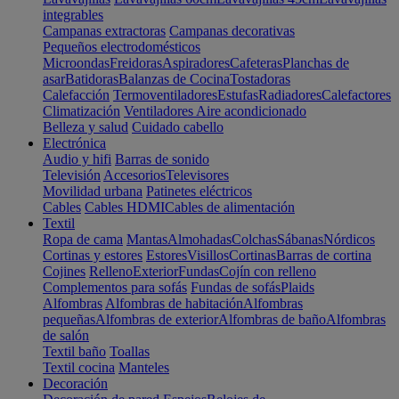
integrables
Campanas extractoras
Campanas decorativas
Pequeños electrodomésticos
Microondas
Freidoras
Aspiradores
Cafeteras
Planchas de
asar
Batidoras
Balanzas de Cocina
Tostadoras
Calefacción
Termoventiladores
Estufas
Radiadores
Calefactores
Climatización
Ventiladores
Aire acondicionado
Belleza y salud
Cuidado cabello
Electrónica
Audio y hifi
Barras de sonido
Televisión
Accesorios
Televisores
Movilidad urbana
Patinetes eléctricos
Cables
Cables HDMI
Cables de alimentación
Textil
Ropa de cama
Mantas
Almohadas
Colchas
Sábanas
Nórdicos
Cortinas y estores
Estores
Visillos
Cortinas
Barras de cortina
Cojines
Relleno
Exterior
Fundas
Cojín con relleno
Complementos para sofás
Fundas de sofás
Plaids
Alfombras
Alfombras de habitación
Alfombras
pequeñas
Alfombras de exterior
Alfombras de baño
Alfombras
de salón
Textil baño
Toallas
Textil cocina
Manteles
Decoración