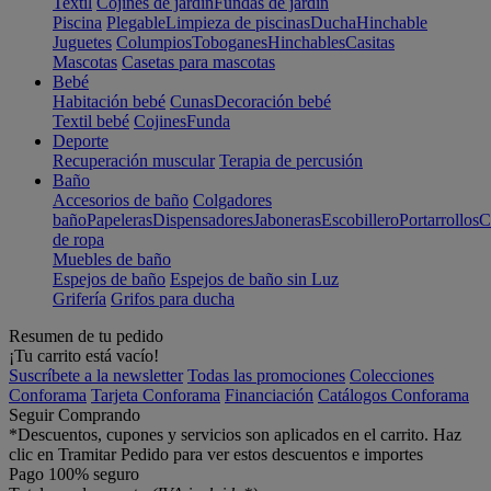
Textil
Cojines de jardín
Fundas de jardín
Piscina
Plegable
Limpieza de piscinas
Ducha
Hinchable
Juguetes
Columpios
Toboganes
Hinchables
Casitas
Mascotas
Casetas para mascotas
Bebé
Habitación bebé
Cunas
Decoración bebé
Textil bebé
Cojines
Funda
Deporte
Recuperación muscular
Terapia de percusión
Baño
Accesorios de baño
Colgadores
baño
Papeleras
Dispensadores
Jaboneras
Escobillero
Portarrollos
C
de ropa
Muebles de baño
Espejos de baño
Espejos de baño sin Luz
Grifería
Grifos para ducha
Resumen de tu pedido
¡Tu carrito está vacío!
Suscríbete a la newsletter
Todas las promociones
Colecciones
Conforama
Tarjeta Conforama
Financiación
Catálogos Conforama
Seguir Comprando
*Descuentos, cupones y servicios son aplicados en el carrito. Haz
clic en Tramitar Pedido para ver estos descuentos e importes
Pago 100% seguro