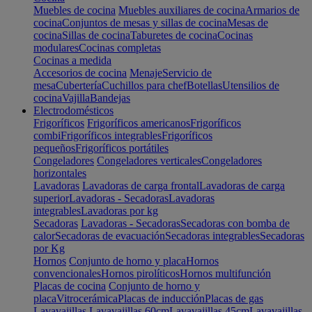
Muebles de cocina
Muebles auxiliares de cocina
Armarios de
cocina
Conjuntos de mesas y sillas de cocina
Mesas de
cocina
Sillas de cocina
Taburetes de cocina
Cocinas
modulares
Cocinas completas
Cocinas a medida
Accesorios de cocina
Menaje
Servicio de
mesa
Cubertería
Cuchillos para chef
Botellas
Utensilios de
cocina
Vajilla
Bandejas
Electrodomésticos
Frigoríficos
Frigoríficos americanos
Frigoríficos
combi
Frigoríficos integrables
Frigoríficos
pequeños
Frigoríficos portátiles
Congeladores
Congeladores verticales
Congeladores
horizontales
Lavadoras
Lavadoras de carga frontal
Lavadoras de carga
superior
Lavadoras - Secadoras
Lavadoras
integrables
Lavadoras por kg
Secadoras
Lavadoras - Secadoras
Secadoras con bomba de
calor
Secadoras de evacuación
Secadoras integrables
Secadoras
por Kg
Hornos
Conjunto de horno y placa
Hornos
convencionales
Hornos pirolíticos
Hornos multifunción
Placas de cocina
Conjunto de horno y
placa
Vitrocerámica
Placas de inducción
Placas de gas
Lavavajillas
Lavavajillas 60cm
Lavavajillas 45cm
Lavavajillas