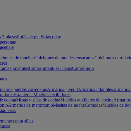
s 3 plazas
Sofás de piel
Sofás relax
apersonas
macenaje
chones de muelles
Colchones de muelles ensacados
Colchones enrollad
eres
Camas juveniles
Camas infantiles
Literas
Camas nido
ones
marios puertas correderas
Armarios juvenil
Armarios infantiles
Armarios 
radores
Estanterias
Muebles recibidores
e cocina
Mesas y sillas de cocina
Muebles auxiliares de cocina
Armarios
onio
Armarios de matrimonio
Mesitas de noche
Comodas
Muebles de dor
tanterías
entos para sillas
iusos