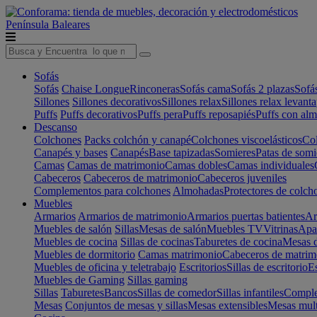
Península
Baleares
Sofás
Sofás
Chaise Longue
Rinconeras
Sofás cama
Sofás 2 plazas
Sofá
Sillones
Sillones decorativos
Sillones relax
Sillones relax levant
Puffs
Puffs decorativos
Puffs pera
Puffs reposapiés
Puffs con al
Descanso
Colchones
Packs colchón y canapé
Colchones viscoelásticos
Col
Canapés y bases
Canapés
Base tapizadas
Somieres
Patas de somi
Camas
Camas de matrimonio
Camas dobles
Camas individuales
Cabeceros
Cabeceros de matrimonio
Cabeceros juveniles
Complementos para colchones
Almohadas
Protectores de colch
Muebles
Armarios
Armarios de matrimonio
Armarios puertas batientes
Ar
Muebles de salón
Sillas
Mesas de salón
Muebles TV
Vitrinas
Apa
Muebles de cocina
Sillas de cocinas
Taburetes de cocina
Mesas d
Muebles de dormitorio
Camas matrimonio
Cabeceros de matrim
Muebles de oficina y teletrabajo
Escritorios
Sillas de escritorio
Es
Muebles de Gaming
Sillas gaming
Sillas
Taburetes
Bancos
Sillas de comedor
Sillas infantiles
Complem
Mesas
Conjuntos de mesas y sillas
Mesas extensibles
Mesas mult