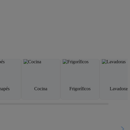
napés
Cocina
Frigoríficos
Lavadoras