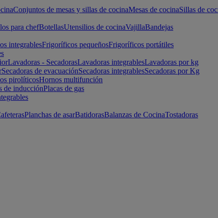
cina
Conjuntos de mesas y sillas de cocina
Mesas de cocina
Sillas de coc
los para chef
Botellas
Utensilios de cocina
Vajilla
Bandejas
cos integrables
Frigoríficos pequeños
Frigoríficos portátiles
es
ior
Lavadoras - Secadoras
Lavadoras integrables
Lavadoras por kg
r
Secadoras de evacuación
Secadoras integrables
Secadoras por Kg
s pirolíticos
Hornos multifunción
s de inducción
Placas de gas
ntegrables
afeteras
Planchas de asar
Batidoras
Balanzas de Cocina
Tostadoras