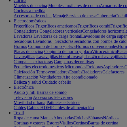
Cocina
Muebles de cocina
Muebles auxiliares de cocina
Armarios de co
Cocinas a medida
Accesorios de cocina
Menaje
Servicio de mesa
Cubertería
Cuchil
Electrodomésticos
Frigoríficos
Frigoríficos americanos
Frigoríficos combi
Frigorífi
Congeladores
Congeladores verticales
Congeladores horizontal
Lavadoras
Lavadoras de carga frontal
Lavadoras de carga super
Secadoras
Lavadoras - Secadoras
Secadoras con bomba de calo
Hornos
Conjunto de horno y placa
Hornos convencionales
Horno
Placas de cocina
Conjunto de horno y placa
Vitrocerámica
Placa
Lavavajillas
Lavavajillas 60cm
Lavavajillas 45cm
Lavavajillas i
Campanas extractoras
Campanas decorativas
Pequeños electrodomésticos
Microondas
Freidoras
Aspiradores
C
Calefacción
Termoventiladores
Estufas
Radiadores
Calefactores
Climatización
Ventiladores
Aire acondicionado
Belleza y salud
Cuidado cabello
Electrónica
Audio y hifi
Barras de sonido
Televisión
Accesorios
Televisores
Movilidad urbana
Patinetes eléctricos
Cables
Cables HDMI
Cables de alimentación
Textil
Ropa de cama
Mantas
Almohadas
Colchas
Sábanas
Nórdicos
Cortinas y estores
Estores
Visillos
Cortinas
Barras de cortina