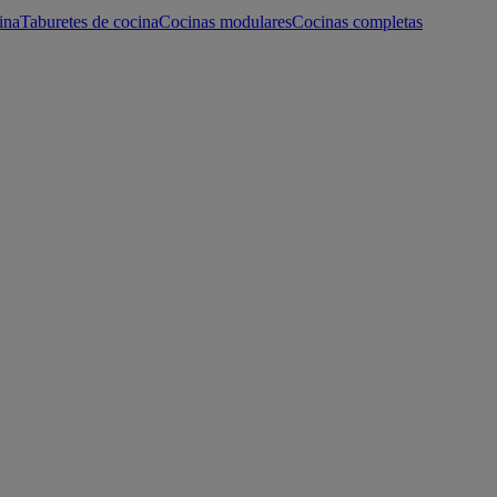
ina
Taburetes de cocina
Cocinas modulares
Cocinas completas