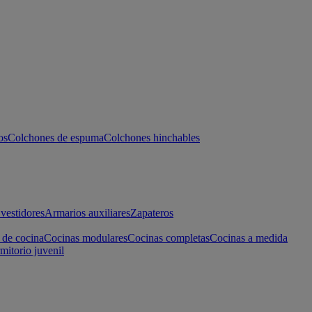
os
Colchones de espuma
Colchones hinchables
vestidores
Armarios auxiliares
Zapateros
 de cocina
Cocinas modulares
Cocinas completas
Cocinas a medida
mitorio juvenil