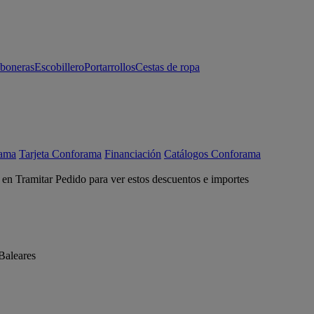
aboneras
Escobillero
Portarrollos
Cestas de ropa
rama
Tarjeta Conforama
Financiación
Catálogos Conforama
c en Tramitar Pedido para ver estos descuentos e importes
Baleares