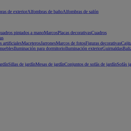
ras de exterior
Alfombras de baño
Alfombras de salón
uadros pintados a mano
Marcos
Placas decorativas
Cuadros
as
s artificiales
Maceteros
Jarrones
Marcos de fotos
Figuras decorativas
Cajit
muebles
Iluminación para dormitorio
Iluminación exterior
Guirnaldas
Bali
ardín
Sillas de jardín
Mesas de jardín
Conjuntos de sofás de jardín
Sofás j