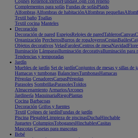
Cojines
Relleno
Exterior
Fundas
Cojín con relleno
Complementos para sofás
Fundas de sofás
Plaids
Alfombras
Alfombras de habitación
Alfombras pequeñas
Alfomb
Textil baño
Toallas
Textil cocina
Manteles
Decoración
Decoración de pared
Espejos
Relojes de pared
Tableros
Canvas
C
Organización
Percheros
Burros de ropa
Joyeros
Cestas
Baúles
Caj
Objetos decorativos
Velas
Faroles
Centros de mesa
Navidad
Flore
Iluminación
Lámparas
Iluminación decorativa
Iluminación para 
Tendencias y temporadas
Jardín
Muebles de jardín
Set de jardín
Conjuntos de mesas y sillas de j
Hamacas y tumbonas
Balancines
Tumbonas
Hamacas
Pérgolas
Cenadores
Carpas
Pérgolas
Parasoles
Sombrillas
Parasoles
Toldos
Almacenamiento
Armarios
Arcones
Jardinería
Maquinaria
Riego
Plantas
Cocina
Barbacoas
Decoración
Grifos y fuentes
Textil
Cojines de jardín
Fundas de jardín
Piscina
Plegable
Limpieza de piscinas
Ducha
Hinchable
Juguetes
Columpios
Toboganes
Hinchables
Casitas
Mascotas
Casetas para mascotas
Bebé