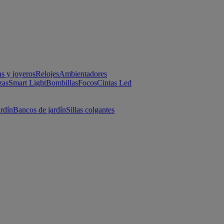
as y joyeros
Relojes
Ambientadores
zas
Smart Light
Bombillas
Focos
Cintas Led
ardín
Bancos de jardín
Sillas colgantes