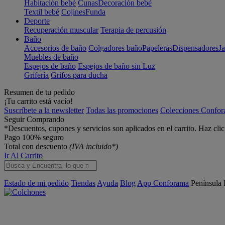
Habitación bebé
Cunas
Decoración bebé
Textil bebé
Cojines
Funda
Deporte
Recuperación muscular
Terapia de percusión
Baño
Accesorios de baño
Colgadores baño
Papeleras
Dispensadores
J
Muebles de baño
Espejos de baño
Espejos de baño sin Luz
Grifería
Grifos para ducha
Resumen de tu pedido
¡Tu carrito está vacío!
Suscríbete a la newsletter
Todas las promociones
Colecciones Confo
Seguir Comprando
*Descuentos, cupones y servicios son aplicados en el carrito. Haz cli
Pago 100% seguro
Total con descuento
(IVA incluido*)
Ir Al Carrito
Estado de mi pedido
Tiendas
Ayuda
Blog
App Conforama
Península