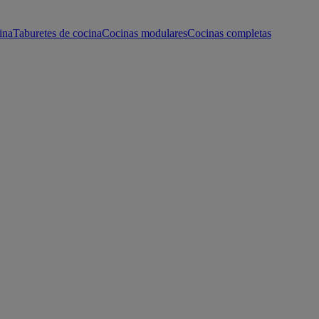
ina
Taburetes de cocina
Cocinas modulares
Cocinas completas