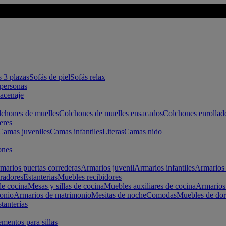
s 3 plazas
Sofás de piel
Sofás relax
apersonas
macenaje
chones de muelles
Colchones de muelles ensacados
Colchones enrollad
eres
Camas juveniles
Camas infantiles
Literas
Camas nido
ones
marios puertas correderas
Armarios juvenil
Armarios infantiles
Armarios 
radores
Estanterias
Muebles recibidores
e cocina
Mesas y sillas de cocina
Muebles auxiliares de cocina
Armarios
onio
Armarios de matrimonio
Mesitas de noche
Comodas
Muebles de dor
tanterías
entos para sillas