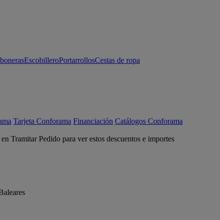
aboneras
Escobillero
Portarrollos
Cestas de ropa
rama
Tarjeta Conforama
Financiación
Catálogos Conforama
c en Tramitar Pedido para ver estos descuentos e importes
Baleares