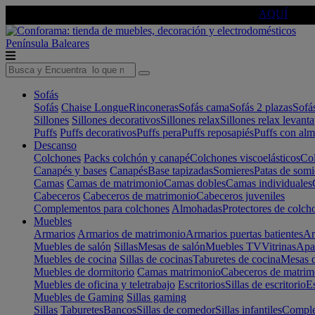
🔵Cambia tu electro con
-10% EXTRA
de descuento ☑️
AQUÍ
Península
Baleares
Sofás
Sofás
Chaise Longue
Rinconeras
Sofás cama
Sofás 2 plazas
Sofá
Sillones
Sillones decorativos
Sillones relax
Sillones relax levant
Puffs
Puffs decorativos
Puffs pera
Puffs reposapiés
Puffs con al
Descanso
Colchones
Packs colchón y canapé
Colchones viscoelásticos
Col
Canapés y bases
Canapés
Base tapizadas
Somieres
Patas de somi
Camas
Camas de matrimonio
Camas dobles
Camas individuales
Cabeceros
Cabeceros de matrimonio
Cabeceros juveniles
Complementos para colchones
Almohadas
Protectores de colch
Muebles
Armarios
Armarios de matrimonio
Armarios puertas batientes
Ar
Muebles de salón
Sillas
Mesas de salón
Muebles TV
Vitrinas
Apa
Muebles de cocina
Sillas de cocinas
Taburetes de cocina
Mesas d
Muebles de dormitorio
Camas matrimonio
Cabeceros de matrim
Muebles de oficina y teletrabajo
Escritorios
Sillas de escritorio
Es
Muebles de Gaming
Sillas gaming
Sillas
Taburetes
Bancos
Sillas de comedor
Sillas infantiles
Complem