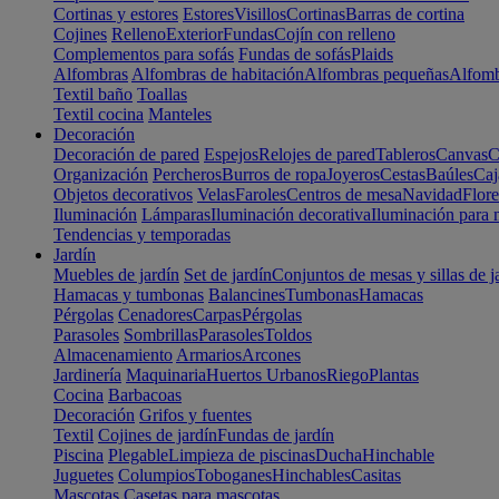
Cortinas y estores
Estores
Visillos
Cortinas
Barras de cortina
Cojines
Relleno
Exterior
Fundas
Cojín con relleno
Complementos para sofás
Fundas de sofás
Plaids
Alfombras
Alfombras de habitación
Alfombras pequeñas
Alfomb
Textil baño
Toallas
Textil cocina
Manteles
Decoración
Decoración de pared
Espejos
Relojes de pared
Tableros
Canvas
C
Organización
Percheros
Burros de ropa
Joyeros
Cestas
Baúles
Caj
Objetos decorativos
Velas
Faroles
Centros de mesa
Navidad
Flore
Iluminación
Lámparas
Iluminación decorativa
Iluminación para 
Tendencias y temporadas
Jardín
Muebles de jardín
Set de jardín
Conjuntos de mesas y sillas de j
Hamacas y tumbonas
Balancines
Tumbonas
Hamacas
Pérgolas
Cenadores
Carpas
Pérgolas
Parasoles
Sombrillas
Parasoles
Toldos
Almacenamiento
Armarios
Arcones
Jardinería
Maquinaria
Huertos Urbanos
Riego
Plantas
Cocina
Barbacoas
Decoración
Grifos y fuentes
Textil
Cojines de jardín
Fundas de jardín
Piscina
Plegable
Limpieza de piscinas
Ducha
Hinchable
Juguetes
Columpios
Toboganes
Hinchables
Casitas
Mascotas
Casetas para mascotas