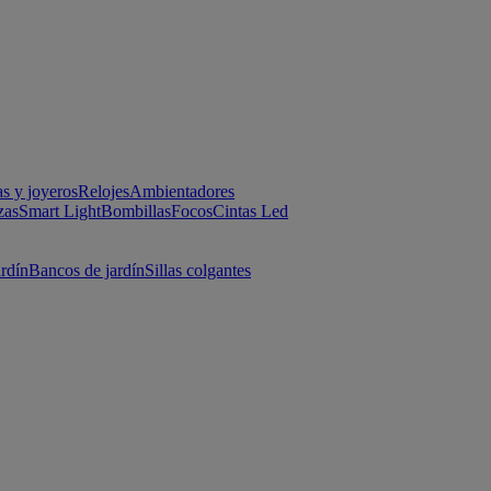
as y joyeros
Relojes
Ambientadores
zas
Smart Light
Bombillas
Focos
Cintas Led
ardín
Bancos de jardín
Sillas colgantes