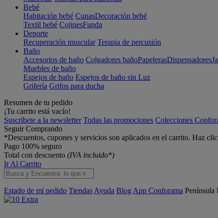
Bebé
Habitación bebé
Cunas
Decoración bebé
Textil bebé
Cojines
Funda
Deporte
Recuperación muscular
Terapia de percusión
Baño
Accesorios de baño
Colgadores baño
Papeleras
Dispensadores
J
Muebles de baño
Espejos de baño
Espejos de baño sin Luz
Grifería
Grifos para ducha
Resumen de tu pedido
¡Tu carrito está vacío!
Suscríbete a la newsletter
Todas las promociones
Colecciones Confo
Seguir Comprando
*Descuentos, cupones y servicios son aplicados en el carrito. Haz cli
Pago 100% seguro
Total con descuento
(IVA incluido*)
Ir Al Carrito
Estado de mi pedido
Tiendas
Ayuda
Blog
App Conforama
Península