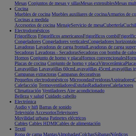
Mesas
Conjuntos de mesas y sillas
Mesas extensibles
Mesas mult
Cocina
Muebles de cocina
Muebles auxiliares de cocina
Armarios de co
Cocinas a medida
Accesorios de cocina
Menaje
Servicio de mesa
Cubertería
Cuchil
Electrodomésticos
Frigoríficos
Frigoríficos americanos
Frigoríficos combi
Frigorífi
Congeladores
Congeladores verticales
Congeladores horizontal
Lavadoras
Lavadoras de carga frontal
Lavadoras de carga super
Secadoras
Lavadoras - Secadoras
Secadoras con bomba de calo
Hornos
Conjunto de horno y placa
Hornos convencionales
Horno
Placas de cocina
Conjunto de horno y placa
Vitrocerámica
Placa
Lavavajillas
Lavavajillas 60cm
Lavavajillas 45cm
Lavavajillas i
Campanas extractoras
Campanas decorativas
Pequeños electrodomésticos
Microondas
Freidoras
Aspiradores
C
Calefacción
Termoventiladores
Estufas
Radiadores
Calefactores
Climatización
Ventiladores
Aire acondicionado
Belleza y salud
Cuidado cabello
Electrónica
Audio y hifi
Barras de sonido
Televisión
Accesorios
Televisores
Movilidad urbana
Patinetes eléctricos
Cables
Cables HDMI
Cables de alimentación
Textil
Ropa de cama
Mantas
Almohadas
Colchas
Sábanas
Nórdicos