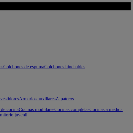
os
Colchones de espuma
Colchones hinchables
vestidores
Armarios auxiliares
Zapateros
 de cocina
Cocinas modulares
Cocinas completas
Cocinas a medida
mitorio juvenil