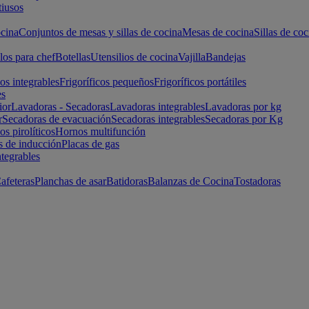
iusos
cina
Conjuntos de mesas y sillas de cocina
Mesas de cocina
Sillas de coc
los para chef
Botellas
Utensilios de cocina
Vajilla
Bandejas
cos integrables
Frigoríficos pequeños
Frigoríficos portátiles
es
ior
Lavadoras - Secadoras
Lavadoras integrables
Lavadoras por kg
r
Secadoras de evacuación
Secadoras integrables
Secadoras por Kg
s pirolíticos
Hornos multifunción
s de inducción
Placas de gas
ntegrables
afeteras
Planchas de asar
Batidoras
Balanzas de Cocina
Tostadoras