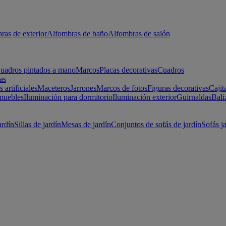
ras de exterior
Alfombras de baño
Alfombras de salón
uadros pintados a mano
Marcos
Placas decorativas
Cuadros
as
s artificiales
Maceteros
Jarrones
Marcos de fotos
Figuras decorativas
Cajit
muebles
Iluminación para dormitorio
Iluminación exterior
Guirnaldas
Bali
ardín
Sillas de jardín
Mesas de jardín
Conjuntos de sofás de jardín
Sofás j