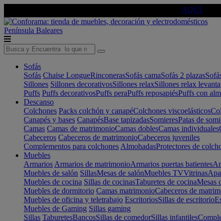
🔵Cambia tu electro con
-10% EXTRA
de descuento ☑️
AQUÍ
Península
Baleares
Sofás
Sofás
Chaise Longue
Rinconeras
Sofás cama
Sofás 2 plazas
Sofá
Sillones
Sillones decorativos
Sillones relax
Sillones relax levant
Puffs
Puffs decorativos
Puffs pera
Puffs reposapiés
Puffs con al
Descanso
Colchones
Packs colchón y canapé
Colchones viscoelásticos
Col
Canapés y bases
Canapés
Base tapizadas
Somieres
Patas de somi
Camas
Camas de matrimonio
Camas dobles
Camas individuales
Cabeceros
Cabeceros de matrimonio
Cabeceros juveniles
Complementos para colchones
Almohadas
Protectores de colch
Muebles
Armarios
Armarios de matrimonio
Armarios puertas batientes
Ar
Muebles de salón
Sillas
Mesas de salón
Muebles TV
Vitrinas
Apa
Muebles de cocina
Sillas de cocinas
Taburetes de cocina
Mesas d
Muebles de dormitorio
Camas matrimonio
Cabeceros de matrim
Muebles de oficina y teletrabajo
Escritorios
Sillas de escritorio
Es
Muebles de Gaming
Sillas gaming
Sillas
Taburetes
Bancos
Sillas de comedor
Sillas infantiles
Complem