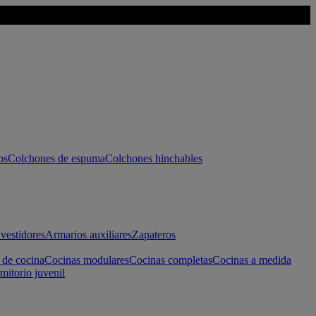
os
Colchones de espuma
Colchones hinchables
vestidores
Armarios auxiliares
Zapateros
 de cocina
Cocinas modulares
Cocinas completas
Cocinas a medida
mitorio juvenil