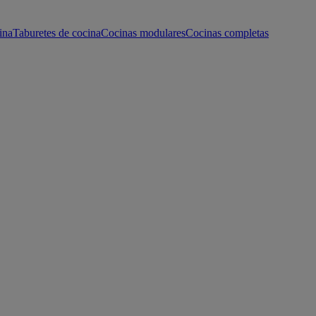
ina
Taburetes de cocina
Cocinas modulares
Cocinas completas