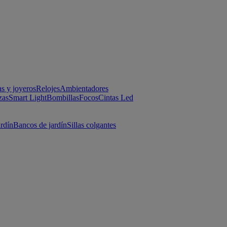
as y joyeros
Relojes
Ambientadores
zas
Smart Light
Bombillas
Focos
Cintas Led
ardín
Bancos de jardín
Sillas colgantes