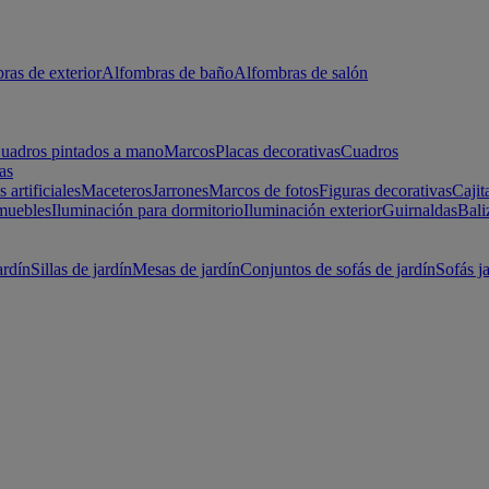
ras de exterior
Alfombras de baño
Alfombras de salón
uadros pintados a mano
Marcos
Placas decorativas
Cuadros
as
s artificiales
Maceteros
Jarrones
Marcos de fotos
Figuras decorativas
Cajit
muebles
Iluminación para dormitorio
Iluminación exterior
Guirnaldas
Bali
ardín
Sillas de jardín
Mesas de jardín
Conjuntos de sofás de jardín
Sofás j