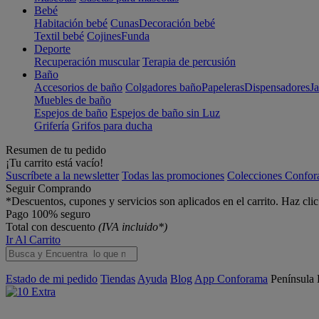
Bebé
Habitación bebé
Cunas
Decoración bebé
Textil bebé
Cojines
Funda
Deporte
Recuperación muscular
Terapia de percusión
Baño
Accesorios de baño
Colgadores baño
Papeleras
Dispensadores
J
Muebles de baño
Espejos de baño
Espejos de baño sin Luz
Grifería
Grifos para ducha
Resumen de tu pedido
¡Tu carrito está vacío!
Suscríbete a la newsletter
Todas las promociones
Colecciones Confo
Seguir Comprando
*Descuentos, cupones y servicios son aplicados en el carrito. Haz cli
Pago 100% seguro
Total con descuento
(IVA incluido*)
Ir Al Carrito
Estado de mi pedido
Tiendas
Ayuda
Blog
App Conforama
Península