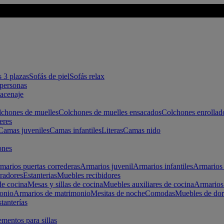
s 3 plazas
Sofás de piel
Sofás relax
apersonas
macenaje
chones de muelles
Colchones de muelles ensacados
Colchones enrollad
eres
Camas juveniles
Camas infantiles
Literas
Camas nido
ones
marios puertas correderas
Armarios juvenil
Armarios infantiles
Armarios 
radores
Estanterias
Muebles recibidores
e cocina
Mesas y sillas de cocina
Muebles auxiliares de cocina
Armarios
onio
Armarios de matrimonio
Mesitas de noche
Comodas
Muebles de dor
tanterías
entos para sillas