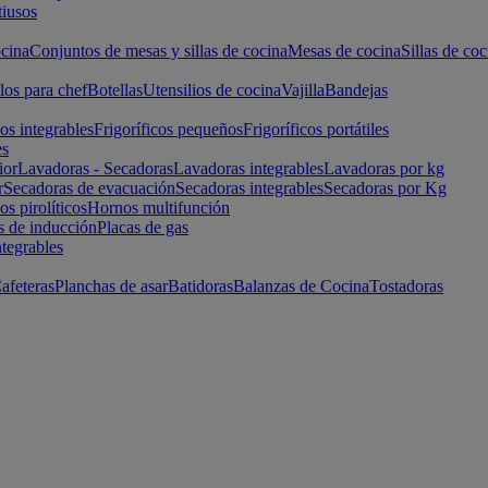
iusos
cina
Conjuntos de mesas y sillas de cocina
Mesas de cocina
Sillas de coc
los para chef
Botellas
Utensilios de cocina
Vajilla
Bandejas
cos integrables
Frigoríficos pequeños
Frigoríficos portátiles
es
ior
Lavadoras - Secadoras
Lavadoras integrables
Lavadoras por kg
r
Secadoras de evacuación
Secadoras integrables
Secadoras por Kg
s pirolíticos
Hornos multifunción
s de inducción
Placas de gas
ntegrables
afeteras
Planchas de asar
Batidoras
Balanzas de Cocina
Tostadoras