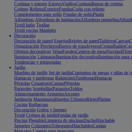
Cortinas y estores
Estores
Visillos
Cortinas
Barras de cortina
Cojines
Relleno
Exterior
Fundas
Cojín con relleno
Complementos para sofás
Fundas de sofás
Plaids
Alfombras
Alfombras de habitación
Alfombras pequeñas
Alfomb
Textil baño
Toallas
Textil cocina
Manteles
Decoración
Decoración de pared
Espejos
Relojes de pared
Tableros
Canvas
C
Organización
Percheros
Burros de ropa
Joyeros
Cestas
Baúles
Caj
Objetos decorativos
Velas
Faroles
Centros de mesa
Navidad
Flore
Iluminación
Lámparas
Iluminación decorativa
Iluminación para 
Tendencias y temporadas
Jardín
Muebles de jardín
Set de jardín
Conjuntos de mesas y sillas de j
Hamacas y tumbonas
Balancines
Tumbonas
Hamacas
Pérgolas
Cenadores
Carpas
Pérgolas
Parasoles
Sombrillas
Parasoles
Toldos
Almacenamiento
Armarios
Arcones
Jardinería
Maquinaria
Huertos Urbanos
Riego
Plantas
Cocina
Barbacoas
Decoración
Grifos y fuentes
Textil
Cojines de jardín
Fundas de jardín
Piscina
Plegable
Limpieza de piscinas
Ducha
Hinchable
Juguetes
Columpios
Toboganes
Hinchables
Casitas
Mascotas
Casetas para mascotas