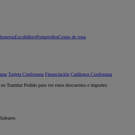
aboneras
Escobillero
Portarrollos
Cestas de ropa
rama
Tarjeta Conforama
Financiación
Catálogos Conforama
c en Tramitar Pedido para ver estos descuentos e importes
Baleares