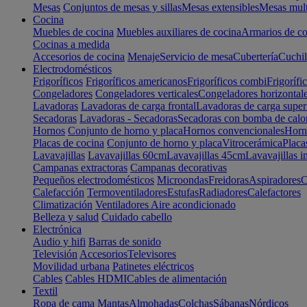
Mesas
Conjuntos de mesas y sillas
Mesas extensibles
Mesas mult
Cocina
Muebles de cocina
Muebles auxiliares de cocina
Armarios de co
Cocinas a medida
Accesorios de cocina
Menaje
Servicio de mesa
Cubertería
Cuchil
Electrodomésticos
Frigoríficos
Frigoríficos americanos
Frigoríficos combi
Frigorífi
Congeladores
Congeladores verticales
Congeladores horizontal
Lavadoras
Lavadoras de carga frontal
Lavadoras de carga super
Secadoras
Lavadoras - Secadoras
Secadoras con bomba de calo
Hornos
Conjunto de horno y placa
Hornos convencionales
Horno
Placas de cocina
Conjunto de horno y placa
Vitrocerámica
Placa
Lavavajillas
Lavavajillas 60cm
Lavavajillas 45cm
Lavavajillas i
Campanas extractoras
Campanas decorativas
Pequeños electrodomésticos
Microondas
Freidoras
Aspiradores
C
Calefacción
Termoventiladores
Estufas
Radiadores
Calefactores
Climatización
Ventiladores
Aire acondicionado
Belleza y salud
Cuidado cabello
Electrónica
Audio y hifi
Barras de sonido
Televisión
Accesorios
Televisores
Movilidad urbana
Patinetes eléctricos
Cables
Cables HDMI
Cables de alimentación
Textil
Ropa de cama
Mantas
Almohadas
Colchas
Sábanas
Nórdicos