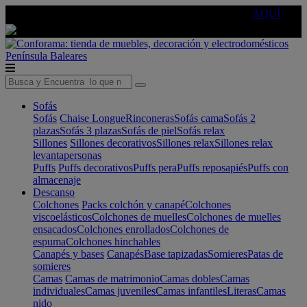
🔵Cambia tu electro con
-10% EXTRA
de descuento ☑️
AQUÍ
Península
Baleares
Sofás
Sofás
Chaise Longue
Rinconeras
Sofás cama
Sofás 2
plazas
Sofás 3 plazas
Sofás de piel
Sofás relax
Sillones
Sillones decorativos
Sillones relax
Sillones relax
levantapersonas
Puffs
Puffs decorativos
Puffs pera
Puffs reposapiés
Puffs con
almacenaje
Descanso
Colchones
Packs colchón y canapé
Colchones
viscoelásticos
Colchones de muelles
Colchones de muelles
ensacados
Colchones enrollados
Colchones de
espuma
Colchones hinchables
Canapés y bases
Canapés
Base tapizadas
Somieres
Patas de
somieres
Camas
Camas de matrimonio
Camas dobles
Camas
individuales
Camas juveniles
Camas infantiles
Literas
Camas
nido