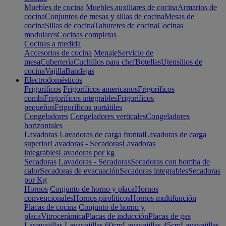
Muebles de cocina
Muebles auxiliares de cocina
Armarios de
cocina
Conjuntos de mesas y sillas de cocina
Mesas de
cocina
Sillas de cocina
Taburetes de cocina
Cocinas
modulares
Cocinas completas
Cocinas a medida
Accesorios de cocina
Menaje
Servicio de
mesa
Cubertería
Cuchillos para chef
Botellas
Utensilios de
cocina
Vajilla
Bandejas
Electrodomésticos
Frigoríficos
Frigoríficos americanos
Frigoríficos
combi
Frigoríficos integrables
Frigoríficos
pequeños
Frigoríficos portátiles
Congeladores
Congeladores verticales
Congeladores
horizontales
Lavadoras
Lavadoras de carga frontal
Lavadoras de carga
superior
Lavadoras - Secadoras
Lavadoras
integrables
Lavadoras por kg
Secadoras
Lavadoras - Secadoras
Secadoras con bomba de
calor
Secadoras de evacuación
Secadoras integrables
Secadoras
por Kg
Hornos
Conjunto de horno y placa
Hornos
convencionales
Hornos pirolíticos
Hornos multifunción
Placas de cocina
Conjunto de horno y
placa
Vitrocerámica
Placas de inducción
Placas de gas
Lavavajillas
Lavavajillas 60cm
Lavavajillas 45cm
Lavavajillas