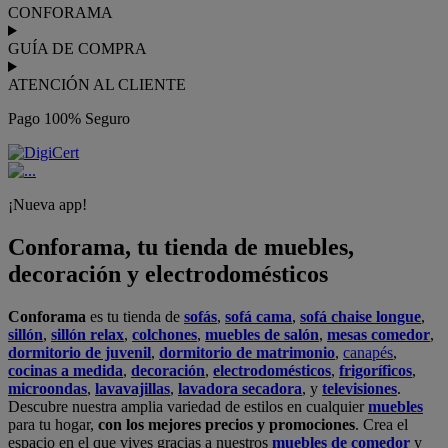
CONFORAMA
GUÍA DE COMPRA
ATENCIÓN AL CLIENTE
Pago 100% Seguro
¡Nueva app!
Conforama, tu tienda de muebles,
decoración y electrodomésticos
Conforama
es tu tienda de
sofás
,
sofá cama
,
sofá chaise longue
,
sillón
,
sillón relax
,
colchones
,
muebles de salón
,
mesas comedor
,
dormitorio de juvenil
,
dormitorio de matrimonio
,
canapés
,
cocinas a medida
,
decoración
,
electrodomésticos
,
frigoríficos
,
microondas
,
lavavajillas
,
lavadora secadora
, y
televisiones
.
Descubre nuestra amplia variedad de estilos en cualquier
muebles
para tu hogar,
con los mejores precios y promociones
. Crea el
espacio en el que vives gracias a nuestros
muebles de comedor
y