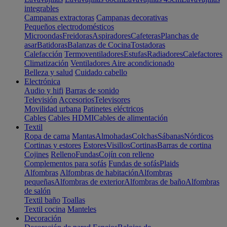
integrables
Campanas extractoras
Campanas decorativas
Pequeños electrodomésticos
Microondas
Freidoras
Aspiradores
Cafeteras
Planchas de
asar
Batidoras
Balanzas de Cocina
Tostadoras
Calefacción
Termoventiladores
Estufas
Radiadores
Calefactores
Climatización
Ventiladores
Aire acondicionado
Belleza y salud
Cuidado cabello
Electrónica
Audio y hifi
Barras de sonido
Televisión
Accesorios
Televisores
Movilidad urbana
Patinetes eléctricos
Cables
Cables HDMI
Cables de alimentación
Textil
Ropa de cama
Mantas
Almohadas
Colchas
Sábanas
Nórdicos
Cortinas y estores
Estores
Visillos
Cortinas
Barras de cortina
Cojines
Relleno
Fundas
Cojín con relleno
Complementos para sofás
Fundas de sofás
Plaids
Alfombras
Alfombras de habitación
Alfombras
pequeñas
Alfombras de exterior
Alfombras de baño
Alfombras
de salón
Textil baño
Toallas
Textil cocina
Manteles
Decoración