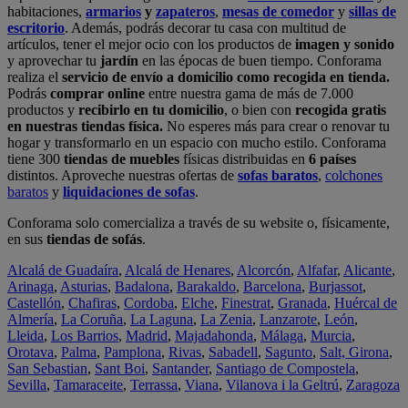
habitaciones,
armarios
y
zapateros
,
mesas de comedor
y
sillas de
escritorio
. Además, podrás decorar tu casa con multitud de
artículos, tener el mejor ocio con los productos de
imagen y sonido
y aprovechar tu
jardín
en las épocas de buen tiempo. Conforama
realiza el
servicio de envío a domicilio como recogida en tienda.
Podrás
comprar online
entre nuestra gama de más de 7.000
productos y
recibirlo en tu domicilio
, o bien con
recogida gratis
en nuestras tiendas física.
No esperes más para crear o renovar tu
hogar y transformarlo en un espacio con mucho estilo. Conforama
tiene 300
tiendas de muebles
físicas distribuidas en
6 países
distintos. Aproveche nuestras ofertas de
sofas baratos
,
colchones
baratos
y
liquidaciones de sofas
.
Conforama solo comercializa a través de su website o, físicamente,
en sus
tiendas de sofás
.
Alcalá de Guadaíra
,
Alcalá de Henares
,
Alcorcón
,
Alfafar
,
Alicante
,
Arinaga
,
Asturias
,
Badalona
,
Barakaldo
,
Barcelona
,
Burjassot
,
Castellón
,
Chafiras
,
Cordoba
,
Elche
,
Finestrat
,
Granada
,
Huércal de
Almería
,
La Coruña
,
La Laguna
,
La Zenia
,
Lanzarote
,
León
,
Lleida
,
Los Barrios
,
Madrid
,
Majadahonda
,
Málaga
,
Murcia
,
Orotava
,
Palma
,
Pamplona
,
Rivas
,
Sabadell
,
Sagunto
,
Salt, Girona
,
San Sebastian
,
Sant Boi
,
Santander
,
Santiago de Compostela
,
Sevilla
,
Tamaraceite
,
Terrassa
,
Viana
,
Vilanova i la Geltrú
,
Zaragoza