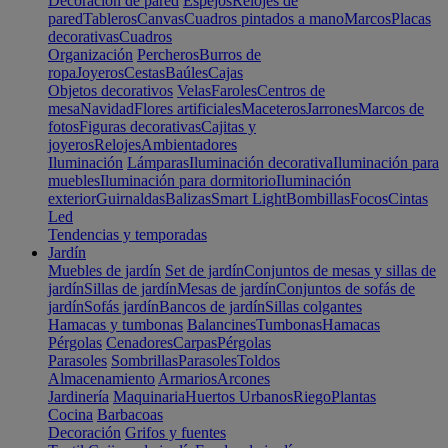
Decoración de pared
Espejos
Relojes de
pared
Tableros
Canvas
Cuadros pintados a mano
Marcos
Placas
decorativas
Cuadros
Organización
Percheros
Burros de
ropa
Joyeros
Cestas
Baúles
Cajas
Objetos decorativos
Velas
Faroles
Centros de
mesa
Navidad
Flores artificiales
Maceteros
Jarrones
Marcos de
fotos
Figuras decorativas
Cajitas y
joyeros
Relojes
Ambientadores
Iluminación
Lámparas
Iluminación decorativa
Iluminación para
muebles
Iluminación para dormitorio
Iluminación
exterior
Guirnaldas
Balizas
Smart Light
Bombillas
Focos
Cintas
Led
Tendencias y temporadas
Jardín
Muebles de jardín
Set de jardín
Conjuntos de mesas y sillas de
jardín
Sillas de jardín
Mesas de jardín
Conjuntos de sofás de
jardín
Sofás jardín
Bancos de jardín
Sillas colgantes
Hamacas y tumbonas
Balancines
Tumbonas
Hamacas
Pérgolas
Cenadores
Carpas
Pérgolas
Parasoles
Sombrillas
Parasoles
Toldos
Almacenamiento
Armarios
Arcones
Jardinería
Maquinaria
Huertos Urbanos
Riego
Plantas
Cocina
Barbacoas
Decoración
Grifos y fuentes