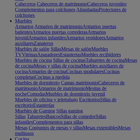
Cabeceros
Cabeceros de matrimonio
Cabeceros juveniles
Complementos para colchones
Almohadas
Protectores de
colchones
Muebles
Armarios
Armarios de matrimonio
Armarios puertas
batientes
Armarios puertas correderas
Armarios
juvenil
Armarios infantiles
Armarios vestidores
Armarios
auxiliares
Zapateros
Muebles de salón
Sillas
Mesas de salón
Muebles
TV
Vitrinas
Aparadores
Estanterias
Muebles recibidores
Muebles de cocina
Sillas de cocinas
Taburetes de cocina
Mesas
de cocina
Mesas y sillas de cocina
Muebles auxiliares de
cocina
Armarios de cocina
Cocinas modulares
Cocinas
completas
Cocinas a medida
Muebles de dormitorio
Camas matrimonio
Cabeceros de
matrimonio
Armarios de matrimonio
Mesitas de
noche
Comodas
Muebles de dormitorio juvenil
Muebles de oficina y teletrabajo
Escritorios
Sillas de
escritorio
Estanterías
Muebles de Gaming
Sillas gaming
Sillas
Taburetes
Bancos
Sillas de comedor
Sillas
infantiles
Complementos para sillas
Mesas
Conjuntos de mesas y sillas
Mesas extensibles
Mesas
multiusos
Cocina