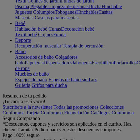
Textil
Cojines de jardín
Fundas de jardín
Piscina
Plegable
Limpieza de piscinas
Ducha
Hinchable
Juguetes
Columpios
Toboganes
Hinchables
Casitas
Mascotas
Casetas para mascotas
Bebé
Habitación bebé
Cunas
Decoración bebé
Textil bebé
Cojines
Funda
Deporte
Recuperación muscular
Terapia de percusión
Baño
Accesorios de baño
Colgadores
baño
Papeleras
Dispensadores
Jaboneras
Escobillero
Portarrollos
C
de ropa
Muebles de baño
Espejos de baño
Espejos de baño sin Luz
Grifería
Grifos para ducha
Resumen de tu pedido
¡Tu carrito está vacío!
Suscríbete a la newsletter
Todas las promociones
Colecciones
Conforama
Tarjeta Conforama
Financiación
Catálogos Conforama
Seguir Comprando
*Descuentos, cupones y servicios son aplicados en el carrito. Haz
clic en Tramitar Pedido para ver estos descuentos e importes
Pago 100% seguro