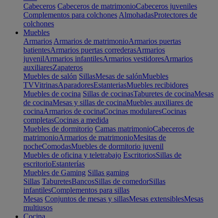
Cabeceros
Cabeceros de matrimonio
Cabeceros juveniles
Complementos para colchones
Almohadas
Protectores de
colchones
Muebles
Armarios
Armarios de matrimonio
Armarios puertas
batientes
Armarios puertas correderas
Armarios
juvenil
Armarios infantiles
Armarios vestidores
Armarios
auxiliares
Zapateros
Muebles de salón
Sillas
Mesas de salón
Muebles
TV
Vitrinas
Aparadores
Estanterias
Muebles recibidores
Muebles de cocina
Sillas de cocinas
Taburetes de cocina
Mesas
de cocina
Mesas y sillas de cocina
Muebles auxiliares de
cocina
Armarios de cocina
Cocinas modulares
Cocinas
completas
Cocinas a medida
Muebles de dormitorio
Camas matrimonio
Cabeceros de
matrimonio
Armarios de matrimonio
Mesitas de
noche
Comodas
Muebles de dormitorio juvenil
Muebles de oficina y teletrabajo
Escritorios
Sillas de
escritorio
Estanterías
Muebles de Gaming
Sillas gaming
Sillas
Taburetes
Bancos
Sillas de comedor
Sillas
infantiles
Complementos para sillas
Mesas
Conjuntos de mesas y sillas
Mesas extensibles
Mesas
multiusos
Cocina