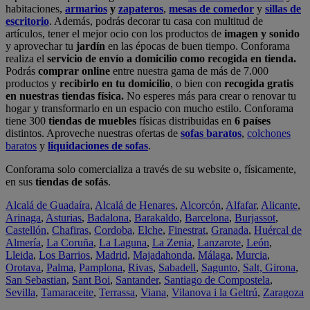
habitaciones,
armarios
y
zapateros
,
mesas de comedor
y
sillas de
escritorio
. Además, podrás decorar tu casa con multitud de
artículos, tener el mejor ocio con los productos de
imagen y sonido
y aprovechar tu
jardín
en las épocas de buen tiempo. Conforama
realiza el
servicio de envío a domicilio como recogida en tienda.
Podrás
comprar online
entre nuestra gama de más de 7.000
productos y
recibirlo en tu domicilio
, o bien con
recogida gratis
en nuestras tiendas física.
No esperes más para crear o renovar tu
hogar y transformarlo en un espacio con mucho estilo. Conforama
tiene 300
tiendas de muebles
físicas distribuidas en
6 países
distintos. Aproveche nuestras ofertas de
sofas baratos
,
colchones
baratos
y
liquidaciones de sofas
.
Conforama solo comercializa a través de su website o, físicamente,
en sus
tiendas de sofás
.
Alcalá de Guadaíra
,
Alcalá de Henares
,
Alcorcón
,
Alfafar
,
Alicante
,
Arinaga
,
Asturias
,
Badalona
,
Barakaldo
,
Barcelona
,
Burjassot
,
Castellón
,
Chafiras
,
Cordoba
,
Elche
,
Finestrat
,
Granada
,
Huércal de
Almería
,
La Coruña
,
La Laguna
,
La Zenia
,
Lanzarote
,
León
,
Lleida
,
Los Barrios
,
Madrid
,
Majadahonda
,
Málaga
,
Murcia
,
Orotava
,
Palma
,
Pamplona
,
Rivas
,
Sabadell
,
Sagunto
,
Salt, Girona
,
San Sebastian
,
Sant Boi
,
Santander
,
Santiago de Compostela
,
Sevilla
,
Tamaraceite
,
Terrassa
,
Viana
,
Vilanova i la Geltrú
,
Zaragoza