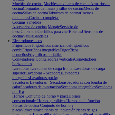
Muebles de cocina
Muebles auxiliares de cocina
Armarios de
cocina
Conjuntos de mesas y sillas de cocina
Mesas de
cocina
Sillas de cocina
Taburetes de cocina
Cocinas
modulares
Cocinas completas
Cocinas a medida
Accesorios de cocina
Menaje
Servicio de
mesa
Cubertería
Cuchillos para chef
Botellas
Utensilios de
cocina
Vajilla
Bandejas
Electrodomésticos
Frigoríficos
Frigoríficos americanos
Frigoríficos
combi
Frigoríficos integrables
Frigoríficos
pequeños
Frigoríficos portátiles
Congeladores
Congeladores verticales
Congeladores
horizontales
Lavadoras
Lavadoras de carga frontal
Lavadoras de carga
superior
Lavadoras - Secadoras
Lavadoras
integrables
Lavadoras por kg
Secadoras
Lavadoras - Secadoras
Secadoras con bomba de
calor
Secadoras de evacuación
Secadoras integrables
Secadoras
por Kg
Hornos
Conjunto de horno y placa
Hornos
convencionales
Hornos pirolíticos
Hornos multifunción
Placas de cocina
Conjunto de horno y
placa
Vitrocerámica
Placas de inducción
Placas de gas
Lavavajillas
Lavavajillas 60cm
Lavavajillas 45cm
Lavavajillas