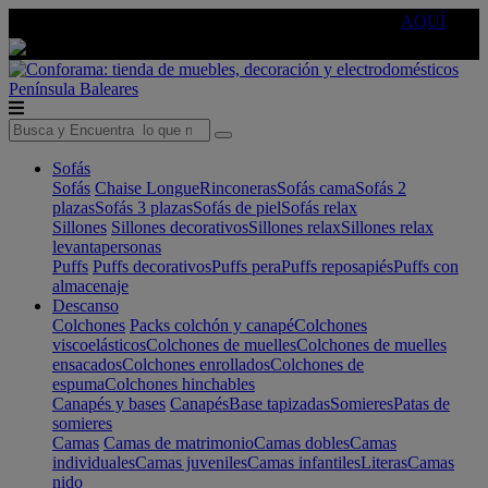
🔵Cambia tu electro con
-10% EXTRA
de descuento ☑️
AQUÍ
Península
Baleares
Sofás
Sofás
Chaise Longue
Rinconeras
Sofás cama
Sofás 2
plazas
Sofás 3 plazas
Sofás de piel
Sofás relax
Sillones
Sillones decorativos
Sillones relax
Sillones relax
levantapersonas
Puffs
Puffs decorativos
Puffs pera
Puffs reposapiés
Puffs con
almacenaje
Descanso
Colchones
Packs colchón y canapé
Colchones
viscoelásticos
Colchones de muelles
Colchones de muelles
ensacados
Colchones enrollados
Colchones de
espuma
Colchones hinchables
Canapés y bases
Canapés
Base tapizadas
Somieres
Patas de
somieres
Camas
Camas de matrimonio
Camas dobles
Camas
individuales
Camas juveniles
Camas infantiles
Literas
Camas
nido