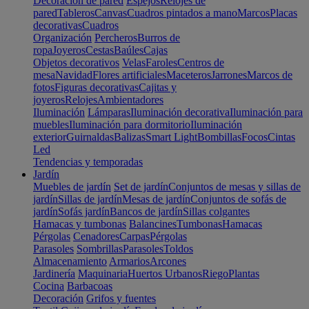
Decoración de pared
Espejos
Relojes de
pared
Tableros
Canvas
Cuadros pintados a mano
Marcos
Placas
decorativas
Cuadros
Organización
Percheros
Burros de
ropa
Joyeros
Cestas
Baúles
Cajas
Objetos decorativos
Velas
Faroles
Centros de
mesa
Navidad
Flores artificiales
Maceteros
Jarrones
Marcos de
fotos
Figuras decorativas
Cajitas y
joyeros
Relojes
Ambientadores
Iluminación
Lámparas
Iluminación decorativa
Iluminación para
muebles
Iluminación para dormitorio
Iluminación
exterior
Guirnaldas
Balizas
Smart Light
Bombillas
Focos
Cintas
Led
Tendencias y temporadas
Jardín
Muebles de jardín
Set de jardín
Conjuntos de mesas y sillas de
jardín
Sillas de jardín
Mesas de jardín
Conjuntos de sofás de
jardín
Sofás jardín
Bancos de jardín
Sillas colgantes
Hamacas y tumbonas
Balancines
Tumbonas
Hamacas
Pérgolas
Cenadores
Carpas
Pérgolas
Parasoles
Sombrillas
Parasoles
Toldos
Almacenamiento
Armarios
Arcones
Jardinería
Maquinaria
Huertos Urbanos
Riego
Plantas
Cocina
Barbacoas
Decoración
Grifos y fuentes