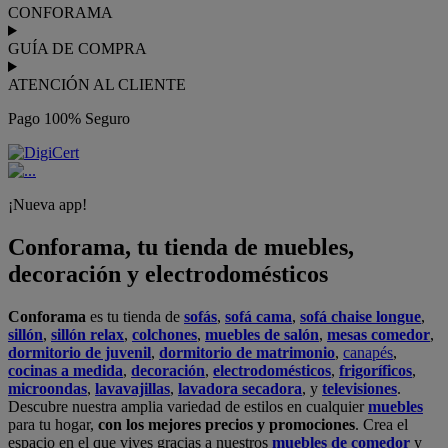
CONFORAMA
GUÍA DE COMPRA
ATENCIÓN AL CLIENTE
Pago 100% Seguro
¡Nueva app!
Conforama, tu tienda de muebles,
decoración y electrodomésticos
Conforama
es tu tienda de
sofás
,
sofá cama
,
sofá chaise longue
,
sillón
,
sillón relax
,
colchones
,
muebles de salón
,
mesas comedor
,
dormitorio de juvenil
,
dormitorio de matrimonio
,
canapés
,
cocinas a medida
,
decoración
,
electrodomésticos
,
frigoríficos
,
microondas
,
lavavajillas
,
lavadora secadora
, y
televisiones
.
Descubre nuestra amplia variedad de estilos en cualquier
muebles
para tu hogar,
con los mejores precios y promociones
. Crea el
espacio en el que vives gracias a nuestros
muebles de comedor
y