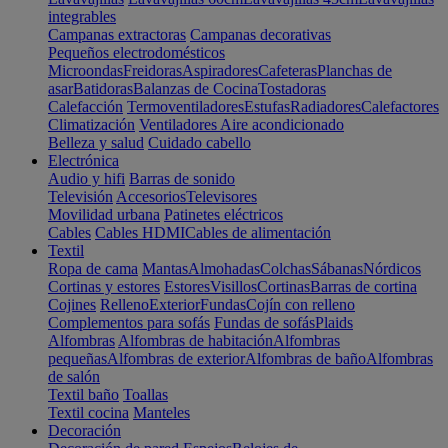
integrables
Campanas extractoras
Campanas decorativas
Pequeños electrodomésticos
Microondas
Freidoras
Aspiradores
Cafeteras
Planchas de
asar
Batidoras
Balanzas de Cocina
Tostadoras
Calefacción
Termoventiladores
Estufas
Radiadores
Calefactores
Climatización
Ventiladores
Aire acondicionado
Belleza y salud
Cuidado cabello
Electrónica
Audio y hifi
Barras de sonido
Televisión
Accesorios
Televisores
Movilidad urbana
Patinetes eléctricos
Cables
Cables HDMI
Cables de alimentación
Textil
Ropa de cama
Mantas
Almohadas
Colchas
Sábanas
Nórdicos
Cortinas y estores
Estores
Visillos
Cortinas
Barras de cortina
Cojines
Relleno
Exterior
Fundas
Cojín con relleno
Complementos para sofás
Fundas de sofás
Plaids
Alfombras
Alfombras de habitación
Alfombras
pequeñas
Alfombras de exterior
Alfombras de baño
Alfombras
de salón
Textil baño
Toallas
Textil cocina
Manteles
Decoración