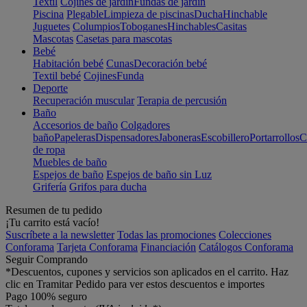
Textil
Cojines de jardín
Fundas de jardín
Piscina
Plegable
Limpieza de piscinas
Ducha
Hinchable
Juguetes
Columpios
Toboganes
Hinchables
Casitas
Mascotas
Casetas para mascotas
Bebé
Habitación bebé
Cunas
Decoración bebé
Textil bebé
Cojines
Funda
Deporte
Recuperación muscular
Terapia de percusión
Baño
Accesorios de baño
Colgadores
baño
Papeleras
Dispensadores
Jaboneras
Escobillero
Portarrollos
C
de ropa
Muebles de baño
Espejos de baño
Espejos de baño sin Luz
Grifería
Grifos para ducha
Resumen de tu pedido
¡Tu carrito está vacío!
Suscríbete a la newsletter
Todas las promociones
Colecciones
Conforama
Tarjeta Conforama
Financiación
Catálogos Conforama
Seguir Comprando
*Descuentos, cupones y servicios son aplicados en el carrito. Haz
clic en Tramitar Pedido para ver estos descuentos e importes
Pago 100% seguro