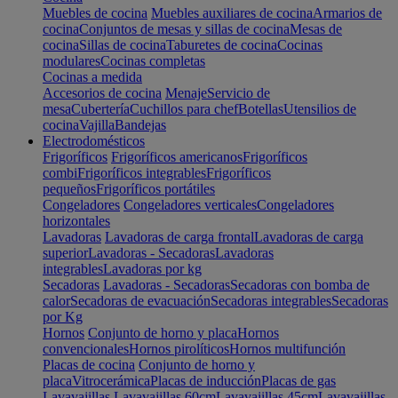
Muebles de cocina
Muebles auxiliares de cocina
Armarios de
cocina
Conjuntos de mesas y sillas de cocina
Mesas de
cocina
Sillas de cocina
Taburetes de cocina
Cocinas
modulares
Cocinas completas
Cocinas a medida
Accesorios de cocina
Menaje
Servicio de
mesa
Cubertería
Cuchillos para chef
Botellas
Utensilios de
cocina
Vajilla
Bandejas
Electrodomésticos
Frigoríficos
Frigoríficos americanos
Frigoríficos
combi
Frigoríficos integrables
Frigoríficos
pequeños
Frigoríficos portátiles
Congeladores
Congeladores verticales
Congeladores
horizontales
Lavadoras
Lavadoras de carga frontal
Lavadoras de carga
superior
Lavadoras - Secadoras
Lavadoras
integrables
Lavadoras por kg
Secadoras
Lavadoras - Secadoras
Secadoras con bomba de
calor
Secadoras de evacuación
Secadoras integrables
Secadoras
por Kg
Hornos
Conjunto de horno y placa
Hornos
convencionales
Hornos pirolíticos
Hornos multifunción
Placas de cocina
Conjunto de horno y
placa
Vitrocerámica
Placas de inducción
Placas de gas
Lavavajillas
Lavavajillas 60cm
Lavavajillas 45cm
Lavavajillas