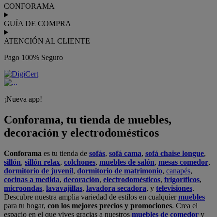
CONFORAMA
GUÍA DE COMPRA
ATENCIÓN AL CLIENTE
Pago 100% Seguro
¡Nueva app!
Conforama, tu tienda de muebles,
decoración y electrodomésticos
Conforama
es tu tienda de
sofás
,
sofá cama
,
sofá chaise longue
,
sillón
,
sillón relax
,
colchones
,
muebles de salón
,
mesas comedor
,
dormitorio de juvenil
,
dormitorio de matrimonio
,
canapés
,
cocinas a medida
,
decoración
,
electrodomésticos
,
frigoríficos
,
microondas
,
lavavajillas
,
lavadora secadora
, y
televisiones
.
Descubre nuestra amplia variedad de estilos en cualquier
muebles
para tu hogar,
con los mejores precios y promociones
. Crea el
espacio en el que vives gracias a nuestros
muebles de comedor
y