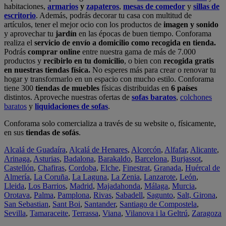
habitaciones,
armarios
y
zapateros
,
mesas de comedor
y
sillas de
escritorio
. Además, podrás decorar tu casa con multitud de
artículos, tener el mejor ocio con los productos de
imagen y sonido
y aprovechar tu
jardín
en las épocas de buen tiempo. Conforama
realiza el
servicio de envío a domicilio como recogida en tienda.
Podrás
comprar online
entre nuestra gama de más de 7.000
productos y
recibirlo en tu domicilio
, o bien con
recogida gratis
en nuestras tiendas física.
No esperes más para crear o renovar tu
hogar y transformarlo en un espacio con mucho estilo. Conforama
tiene 300
tiendas de muebles
físicas distribuidas en
6 países
distintos. Aproveche nuestras ofertas de
sofas baratos
,
colchones
baratos
y
liquidaciones de sofas
.
Conforama solo comercializa a través de su website o, físicamente,
en sus
tiendas de sofás
.
Alcalá de Guadaíra
,
Alcalá de Henares
,
Alcorcón
,
Alfafar
,
Alicante
,
Arinaga
,
Asturias
,
Badalona
,
Barakaldo
,
Barcelona
,
Burjassot
,
Castellón
,
Chafiras
,
Cordoba
,
Elche
,
Finestrat
,
Granada
,
Huércal de
Almería
,
La Coruña
,
La Laguna
,
La Zenia
,
Lanzarote
,
León
,
Lleida
,
Los Barrios
,
Madrid
,
Majadahonda
,
Málaga
,
Murcia
,
Orotava
,
Palma
,
Pamplona
,
Rivas
,
Sabadell
,
Sagunto
,
Salt, Girona
,
San Sebastian
,
Sant Boi
,
Santander
,
Santiago de Compostela
,
Sevilla
,
Tamaraceite
,
Terrassa
,
Viana
,
Vilanova i la Geltrú
,
Zaragoza