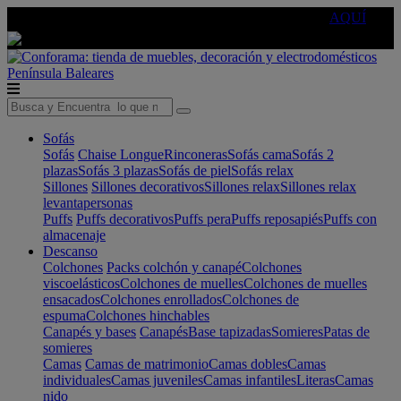
🔵Cambia tu electro con
-10% EXTRA
de descuento ☑️
AQUÍ
Península
Baleares
Sofás
Sofás
Chaise Longue
Rinconeras
Sofás cama
Sofás 2
plazas
Sofás 3 plazas
Sofás de piel
Sofás relax
Sillones
Sillones decorativos
Sillones relax
Sillones relax
levantapersonas
Puffs
Puffs decorativos
Puffs pera
Puffs reposapiés
Puffs con
almacenaje
Descanso
Colchones
Packs colchón y canapé
Colchones
viscoelásticos
Colchones de muelles
Colchones de muelles
ensacados
Colchones enrollados
Colchones de
espuma
Colchones hinchables
Canapés y bases
Canapés
Base tapizadas
Somieres
Patas de
somieres
Camas
Camas de matrimonio
Camas dobles
Camas
individuales
Camas juveniles
Camas infantiles
Literas
Camas
nido