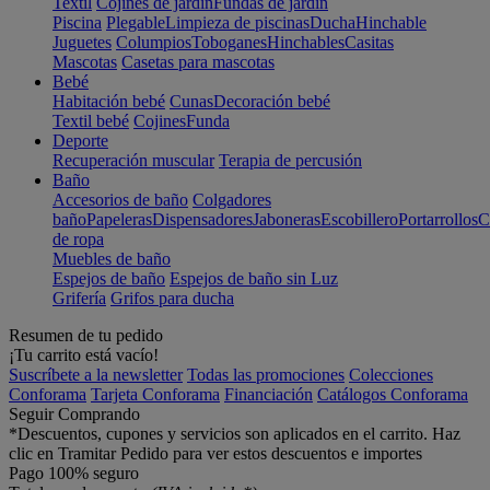
Textil
Cojines de jardín
Fundas de jardín
Piscina
Plegable
Limpieza de piscinas
Ducha
Hinchable
Juguetes
Columpios
Toboganes
Hinchables
Casitas
Mascotas
Casetas para mascotas
Bebé
Habitación bebé
Cunas
Decoración bebé
Textil bebé
Cojines
Funda
Deporte
Recuperación muscular
Terapia de percusión
Baño
Accesorios de baño
Colgadores
baño
Papeleras
Dispensadores
Jaboneras
Escobillero
Portarrollos
C
de ropa
Muebles de baño
Espejos de baño
Espejos de baño sin Luz
Grifería
Grifos para ducha
Resumen de tu pedido
¡Tu carrito está vacío!
Suscríbete a la newsletter
Todas las promociones
Colecciones
Conforama
Tarjeta Conforama
Financiación
Catálogos Conforama
Seguir Comprando
*Descuentos, cupones y servicios son aplicados en el carrito. Haz
clic en Tramitar Pedido para ver estos descuentos e importes
Pago 100% seguro