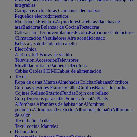
integrables
Campanas extractoras
Campanas decorativas
Pequeños electrodomésticos
Microondas
Freidoras
Aspiradores
Cafeteras
Planchas de
asar
Batidoras
Balanzas de Cocina
Tostadoras
Calefacción
Termoventiladores
Estufas
Radiadores
Calefactores
Climatización
Ventiladores
Aire acondicionado
Belleza y salud
Cuidado cabello
Electrónica
Audio y hifi
Barras de sonido
Televisión
Accesorios
Televisores
Movilidad urbana
Patinetes eléctricos
Cables
Cables HDMI
Cables de alimentación
Textil
Ropa de cama
Mantas
Almohadas
Colchas
Sábanas
Nórdicos
Cortinas y estores
Estores
Visillos
Cortinas
Barras de cortina
Cojines
Relleno
Exterior
Fundas
Cojín con relleno
Complementos para sofás
Fundas de sofás
Plaids
Alfombras
Alfombras de habitación
Alfombras
pequeñas
Alfombras de exterior
Alfombras de baño
Alfombras
de salón
Textil baño
Toallas
Textil cocina
Manteles
Decoración