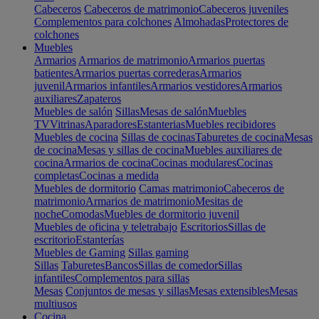
Cabeceros
Cabeceros de matrimonio
Cabeceros juveniles
Complementos para colchones
Almohadas
Protectores de
colchones
Muebles
Armarios
Armarios de matrimonio
Armarios puertas
batientes
Armarios puertas correderas
Armarios
juvenil
Armarios infantiles
Armarios vestidores
Armarios
auxiliares
Zapateros
Muebles de salón
Sillas
Mesas de salón
Muebles
TV
Vitrinas
Aparadores
Estanterias
Muebles recibidores
Muebles de cocina
Sillas de cocinas
Taburetes de cocina
Mesas
de cocina
Mesas y sillas de cocina
Muebles auxiliares de
cocina
Armarios de cocina
Cocinas modulares
Cocinas
completas
Cocinas a medida
Muebles de dormitorio
Camas matrimonio
Cabeceros de
matrimonio
Armarios de matrimonio
Mesitas de
noche
Comodas
Muebles de dormitorio juvenil
Muebles de oficina y teletrabajo
Escritorios
Sillas de
escritorio
Estanterías
Muebles de Gaming
Sillas gaming
Sillas
Taburetes
Bancos
Sillas de comedor
Sillas
infantiles
Complementos para sillas
Mesas
Conjuntos de mesas y sillas
Mesas extensibles
Mesas
multiusos
Cocina