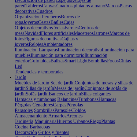
Decoración de pared
Espejos
Relojes de
pared
Tableros
Canvas
Cuadros pintados a mano
Marcos
Placas
decorativas
Cuadros
Organización
Percheros
Burros de
ropa
Joyeros
Cestas
Baúles
Cajas
Objetos decorativos
Velas
Faroles
Centros de
mesa
Navidad
Flores artificiales
Maceteros
Jarrones
Marcos de
fotos
Figuras decorativas
Cajitas y
joyeros
Relojes
Ambientadores
Iluminación
Lámparas
Iluminación decorativa
Iluminación para
muebles
Iluminación para dormitorio
Iluminación
exterior
Guirnaldas
Balizas
Smart Light
Bombillas
Focos
Cintas
Led
Tendencias y temporadas
Jardín
Muebles de jardín
Set de jardín
Conjuntos de mesas y sillas de
jardín
Sillas de jardín
Mesas de jardín
Conjuntos de sofás de
jardín
Sofás jardín
Bancos de jardín
Sillas colgantes
Hamacas y tumbonas
Balancines
Tumbonas
Hamacas
Pérgolas
Cenadores
Carpas
Pérgolas
Parasoles
Sombrillas
Parasoles
Toldos
Almacenamiento
Armarios
Arcones
Jardinería
Maquinaria
Huertos Urbanos
Riego
Plantas
Cocina
Barbacoas
Decoración
Grifos y fuentes