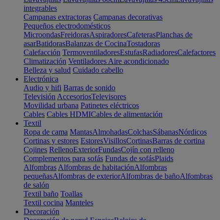
integrables
Campanas extractoras
Campanas decorativas
Pequeños electrodomésticos
Microondas
Freidoras
Aspiradores
Cafeteras
Planchas de
asar
Batidoras
Balanzas de Cocina
Tostadoras
Calefacción
Termoventiladores
Estufas
Radiadores
Calefactores
Climatización
Ventiladores
Aire acondicionado
Belleza y salud
Cuidado cabello
Electrónica
Audio y hifi
Barras de sonido
Televisión
Accesorios
Televisores
Movilidad urbana
Patinetes eléctricos
Cables
Cables HDMI
Cables de alimentación
Textil
Ropa de cama
Mantas
Almohadas
Colchas
Sábanas
Nórdicos
Cortinas y estores
Estores
Visillos
Cortinas
Barras de cortina
Cojines
Relleno
Exterior
Fundas
Cojín con relleno
Complementos para sofás
Fundas de sofás
Plaids
Alfombras
Alfombras de habitación
Alfombras
pequeñas
Alfombras de exterior
Alfombras de baño
Alfombras
de salón
Textil baño
Toallas
Textil cocina
Manteles
Decoración