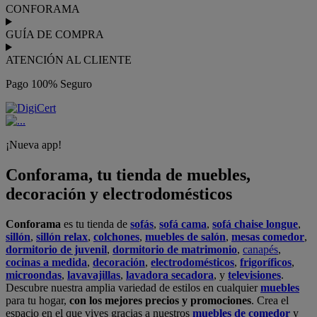
CONFORAMA
GUÍA DE COMPRA
ATENCIÓN AL CLIENTE
Pago 100% Seguro
¡Nueva app!
Conforama, tu tienda de muebles,
decoración y electrodomésticos
Conforama
es tu tienda de
sofás
,
sofá cama
,
sofá chaise longue
,
sillón
,
sillón relax
,
colchones
,
muebles de salón
,
mesas comedor
,
dormitorio de juvenil
,
dormitorio de matrimonio
,
canapés
,
cocinas a medida
,
decoración
,
electrodomésticos
,
frigoríficos
,
microondas
,
lavavajillas
,
lavadora secadora
, y
televisiones
.
Descubre nuestra amplia variedad de estilos en cualquier
muebles
para tu hogar,
con los mejores precios y promociones
. Crea el
espacio en el que vives gracias a nuestros
muebles de comedor
y