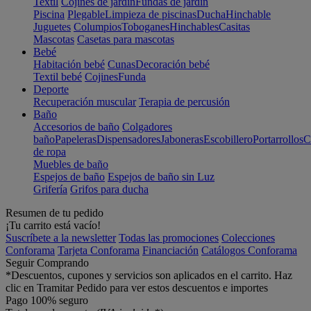
Textil
Cojines de jardín
Fundas de jardín
Piscina
Plegable
Limpieza de piscinas
Ducha
Hinchable
Juguetes
Columpios
Toboganes
Hinchables
Casitas
Mascotas
Casetas para mascotas
Bebé
Habitación bebé
Cunas
Decoración bebé
Textil bebé
Cojines
Funda
Deporte
Recuperación muscular
Terapia de percusión
Baño
Accesorios de baño
Colgadores
baño
Papeleras
Dispensadores
Jaboneras
Escobillero
Portarrollos
C
de ropa
Muebles de baño
Espejos de baño
Espejos de baño sin Luz
Grifería
Grifos para ducha
Resumen de tu pedido
¡Tu carrito está vacío!
Suscríbete a la newsletter
Todas las promociones
Colecciones
Conforama
Tarjeta Conforama
Financiación
Catálogos Conforama
Seguir Comprando
*Descuentos, cupones y servicios son aplicados en el carrito. Haz
clic en Tramitar Pedido para ver estos descuentos e importes
Pago 100% seguro