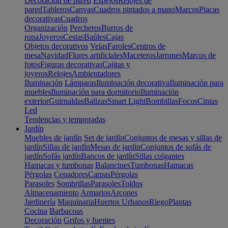
Decoración de pared
Espejos
Relojes de
pared
Tableros
Canvas
Cuadros pintados a mano
Marcos
Placas
decorativas
Cuadros
Organización
Percheros
Burros de
ropa
Joyeros
Cestas
Baúles
Cajas
Objetos decorativos
Velas
Faroles
Centros de
mesa
Navidad
Flores artificiales
Maceteros
Jarrones
Marcos de
fotos
Figuras decorativas
Cajitas y
joyeros
Relojes
Ambientadores
Iluminación
Lámparas
Iluminación decorativa
Iluminación para
muebles
Iluminación para dormitorio
Iluminación
exterior
Guirnaldas
Balizas
Smart Light
Bombillas
Focos
Cintas
Led
Tendencias y temporadas
Jardín
Muebles de jardín
Set de jardín
Conjuntos de mesas y sillas de
jardín
Sillas de jardín
Mesas de jardín
Conjuntos de sofás de
jardín
Sofás jardín
Bancos de jardín
Sillas colgantes
Hamacas y tumbonas
Balancines
Tumbonas
Hamacas
Pérgolas
Cenadores
Carpas
Pérgolas
Parasoles
Sombrillas
Parasoles
Toldos
Almacenamiento
Armarios
Arcones
Jardinería
Maquinaria
Huertos Urbanos
Riego
Plantas
Cocina
Barbacoas
Decoración
Grifos y fuentes