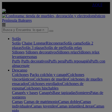
🔵Cambia tu electro con
-10% EXTRA
de descuento ☑️
AQUÍ
Península
Baleares
Sofás
Sofás
Chaise Longue
Rinconeras
Sofás cama
Sofás 2
plazas
Sofás 3 plazas
Sofás de piel
Sofás relax
Sillones
Sillones decorativos
Sillones relax
Sillones relax
levantapersonas
Puffs
Puffs decorativos
Puffs pera
Puffs reposapiés
Puffs con
almacenaje
Descanso
Colchones
Packs colchón y canapé
Colchones
viscoelásticos
Colchones de muelles
Colchones de muelles
ensacados
Colchones enrollados
Colchones de
espuma
Colchones hinchables
Canapés y bases
Canapés
Base tapizadas
Somieres
Patas de
somieres
Camas
Camas de matrimonio
Camas dobles
Camas
individuales
Camas juveniles
Camas infantiles
Literas
Camas
nido