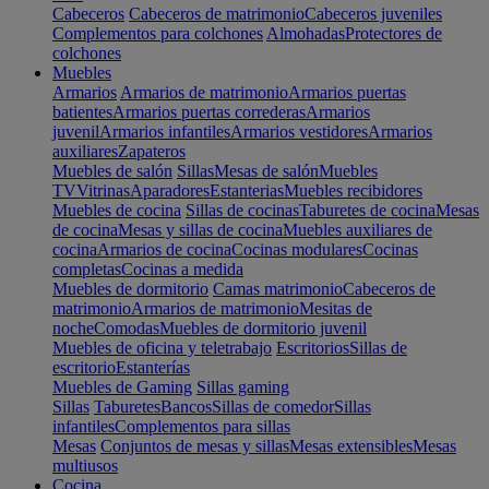
Cabeceros
Cabeceros de matrimonio
Cabeceros juveniles
Complementos para colchones
Almohadas
Protectores de
colchones
Muebles
Armarios
Armarios de matrimonio
Armarios puertas
batientes
Armarios puertas correderas
Armarios
juvenil
Armarios infantiles
Armarios vestidores
Armarios
auxiliares
Zapateros
Muebles de salón
Sillas
Mesas de salón
Muebles
TV
Vitrinas
Aparadores
Estanterias
Muebles recibidores
Muebles de cocina
Sillas de cocinas
Taburetes de cocina
Mesas
de cocina
Mesas y sillas de cocina
Muebles auxiliares de
cocina
Armarios de cocina
Cocinas modulares
Cocinas
completas
Cocinas a medida
Muebles de dormitorio
Camas matrimonio
Cabeceros de
matrimonio
Armarios de matrimonio
Mesitas de
noche
Comodas
Muebles de dormitorio juvenil
Muebles de oficina y teletrabajo
Escritorios
Sillas de
escritorio
Estanterías
Muebles de Gaming
Sillas gaming
Sillas
Taburetes
Bancos
Sillas de comedor
Sillas
infantiles
Complementos para sillas
Mesas
Conjuntos de mesas y sillas
Mesas extensibles
Mesas
multiusos
Cocina