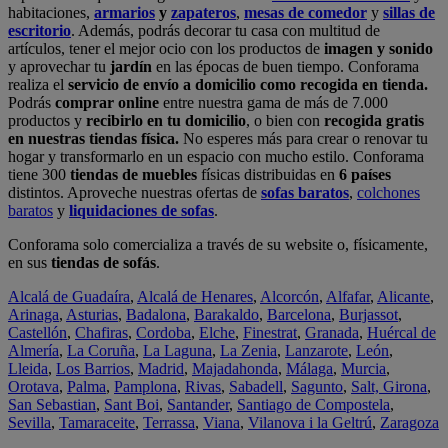
habitaciones,
armarios
y
zapateros
,
mesas de comedor
y
sillas de
escritorio
. Además, podrás decorar tu casa con multitud de
artículos, tener el mejor ocio con los productos de
imagen y sonido
y aprovechar tu
jardín
en las épocas de buen tiempo. Conforama
realiza el
servicio de envío a domicilio como recogida en tienda.
Podrás
comprar online
entre nuestra gama de más de 7.000
productos y
recibirlo en tu domicilio
, o bien con
recogida gratis
en nuestras tiendas física.
No esperes más para crear o renovar tu
hogar y transformarlo en un espacio con mucho estilo. Conforama
tiene 300
tiendas de muebles
físicas distribuidas en
6 países
distintos. Aproveche nuestras ofertas de
sofas baratos
,
colchones
baratos
y
liquidaciones de sofas
.
Conforama solo comercializa a través de su website o, físicamente,
en sus
tiendas de sofás
.
Alcalá de Guadaíra
,
Alcalá de Henares
,
Alcorcón
,
Alfafar
,
Alicante
,
Arinaga
,
Asturias
,
Badalona
,
Barakaldo
,
Barcelona
,
Burjassot
,
Castellón
,
Chafiras
,
Cordoba
,
Elche
,
Finestrat
,
Granada
,
Huércal de
Almería
,
La Coruña
,
La Laguna
,
La Zenia
,
Lanzarote
,
León
,
Lleida
,
Los Barrios
,
Madrid
,
Majadahonda
,
Málaga
,
Murcia
,
Orotava
,
Palma
,
Pamplona
,
Rivas
,
Sabadell
,
Sagunto
,
Salt, Girona
,
San Sebastian
,
Sant Boi
,
Santander
,
Santiago de Compostela
,
Sevilla
,
Tamaraceite
,
Terrassa
,
Viana
,
Vilanova i la Geltrú
,
Zaragoza