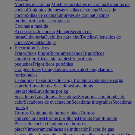
Muebles de cocina
Muebles auxiliares de cocina
Armarios de
cocina
Conjuntos de mesas y sillas de cocina
Mesas de
cocina
Sillas de cocina
Taburetes de cocina
Cocinas
modulares
Cocinas completas
Cocinas a medida
Accesorios de cocina
Menaje
Servicio de
mesa
Cubertería
Cuchillos para chef
Botellas
Utensilios de
cocina
Vajilla
Bandejas
Electrodomésticos
Frigoríficos
Frigoríficos americanos
Frigoríficos
combi
Frigoríficos integrables
Frigoríficos
pequeños
Frigoríficos portátiles
Congeladores
Congeladores verticales
Congeladores
horizontales
Lavadoras
Lavadoras de carga frontal
Lavadoras de carga
superior
Lavadoras - Secadoras
Lavadoras
integrables
Lavadoras por kg
Secadoras
Lavadoras - Secadoras
Secadoras con bomba de
calor
Secadoras de evacuación
Secadoras integrables
Secadoras
por Kg
Hornos
Conjunto de horno y placa
Hornos
convencionales
Hornos pirolíticos
Hornos multifunción
Placas de cocina
Conjunto de horno y
placa
Vitrocerámica
Placas de inducción
Placas de gas
Lavavajillas
Lavavajillas 60cm
Lavavajillas 45cm
Lavavajillas